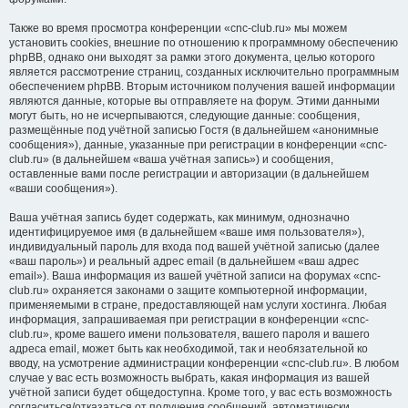
Также во время просмотра конференции «cnc-club.ru» мы можем
установить cookies, внешние по отношению к программному обеспечению
phpBB, однако они выходят за рамки этого документа, целью которого
является рассмотрение страниц, созданных исключительно программным
обеспечением phpBB. Вторым источником получения вашей информации
являются данные, которые вы отправляете на форум. Этими данными
могут быть, но не исчерпываются, следующие данные: сообщения,
размещённые под учётной записью Гостя (в дальнейшем «анонимные
сообщения»), данные, указанные при регистрации в конференции «cnc-
club.ru» (в дальнейшем «ваша учётная запись») и сообщения,
оставленные вами после регистрации и авторизации (в дальнейшем
«ваши сообщения»).
Ваша учётная запись будет содержать, как минимум, однозначно
идентифицируемое имя (в дальнейшем «ваше имя пользователя»),
индивидуальный пароль для входа под вашей учётной записью (далее
«ваш пароль») и реальный адрес email (в дальнейшем «ваш адрес
email»). Ваша информация из вашей учётной записи на форумах «cnc-
club.ru» охраняется законами о защите компьютерной информации,
применяемыми в стране, предоставляющей нам услуги хостинга. Любая
информация, запрашиваемая при регистрации в конференции «cnc-
club.ru», кроме вашего имени пользователя, вашего пароля и вашего
адреса email, может быть как необходимой, так и необязательной ко
вводу, на усмотрение администрации конференции «cnc-club.ru». В любом
случае у вас есть возможность выбрать, какая информация из вашей
учётной записи будет общедоступна. Кроме того, у вас есть возможность
согласиться/отказаться от получения сообщений, автоматически