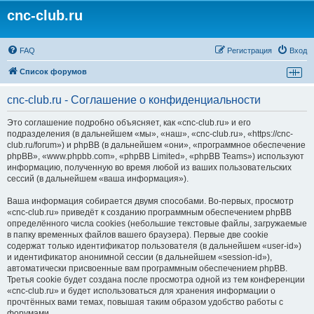
cnc-club.ru
FAQ
Регистрация
Вход
Список форумов
cnc-club.ru - Соглашение о конфиденциальности
Это соглашение подробно объясняет, как «cnc-club.ru» и его
подразделения (в дальнейшем «мы», «наш», «cnc-club.ru», «https://cnc-
club.ru/forum») и phpBB (в дальнейшем «они», «программное обеспечение
phpBB», «www.phpbb.com», «phpBB Limited», «phpBB Teams») используют
информацию, полученную во время любой из ваших пользовательских
сессий (в дальнейшем «ваша информация»).
Ваша информация собирается двумя способами. Во-первых, просмотр
«cnc-club.ru» приведёт к созданию программным обеспечением phpBB
определённого числа cookies (небольшие текстовые файлы, загружаемые
в папку временных файлов вашего браузера). Первые две cookie
содержат только идентификатор пользователя (в дальнейшем «user-id»)
и идентификатор анонимной сессии (в дальнейшем «session-id»),
автоматически присвоенные вам программным обеспечением phpBB.
Третья cookie будет создана после просмотра одной из тем конференции
«cnc-club.ru» и будет использоваться для хранения информации о
прочтённых вами темах, повышая таким образом удобство работы с
форумами.