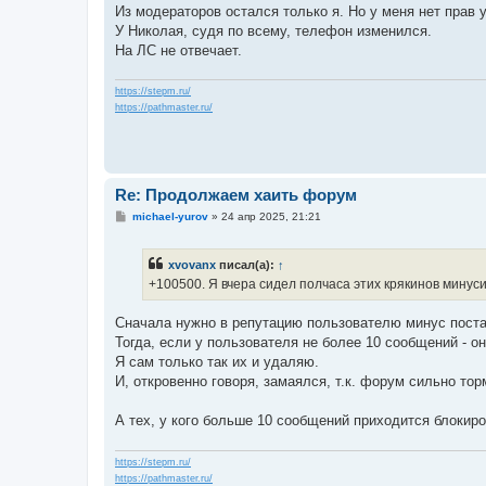
Из модераторов остался только я. Но у меня нет прав
У Николая, судя по всему, телефон изменился.
На ЛС не отвечает.
https://stepm.ru/
https://pathmaster.ru/
Re: Продолжаем хаить форум
С
michael-yurov
»
24 апр 2025, 21:21
о
о
б
xvovanx
писал(а):
↑
щ
е
+100500. Я вчера сидел полчаса этих крякинов минусил
н
и
е
Сначала нужно в репутацию пользователю минус поста
Тогда, если у пользователя не более 10 сообщений - о
Я сам только так их и удаляю.
И, откровенно говоря, замаялся, т.к. форум сильно тор
А тех, у кого больше 10 сообщений приходится блокир
https://stepm.ru/
https://pathmaster.ru/