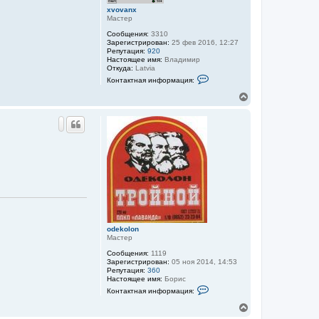
я
xvovanx
к
Мастер
н
Сообщения:
3310
а
Зарегистрирован:
25 фев 2016, 12:27
ч
Репутация:
920
а
Настоящее имя:
Владимир
л
Откуда:
Latvia
у
К
Контактная информация:
о
н
В
т
е
а
р
к
н
т
у
н
а
т
я
ь
и
с
н
я
ф
к
о
н
р
м
а
а
ч
ц
а
odekolon
и
л
Мастер
я
у
п
Сообщения:
1119
о
Зарегистрирован:
05 ноя 2014, 14:53
л
Репутация:
360
ь
Настоящее имя:
Борис
з
К
о
Контактная информация:
о
в
н
В
а
т
т
е