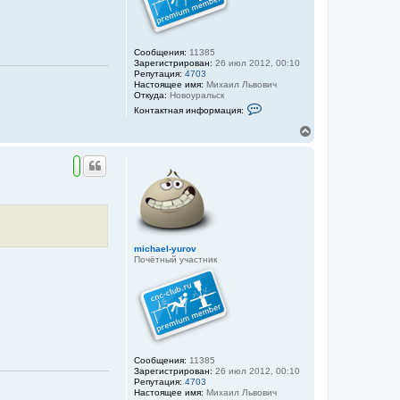
Сообщения:
11385
Зарегистрирован:
26 июл 2012, 00:10
Репутация:
4703
Настоящее имя:
Михаил Львович
Откуда:
Новоуральск
К
Контактная информация:
о
н
В
т
е
а
р
к
н
т
у
н
а
т
я
ь
и
с
н
я
ф
к
о
michael-yurov
н
р
Почётный участник
м
а
а
ч
ц
а
и
л
я
у
п
о
л
ь
Сообщения:
11385
з
Зарегистрирован:
26 июл 2012, 00:10
о
Репутация:
4703
в
Настоящее имя:
Михаил Львович
а