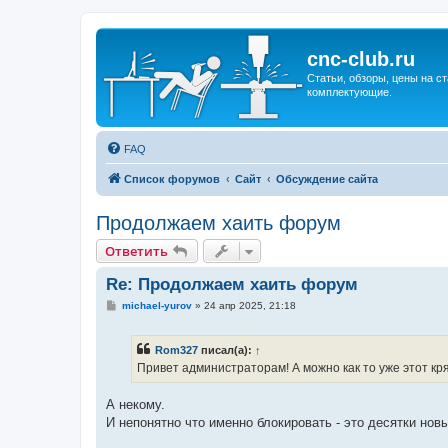
cnc-club.ru
Статьи, обзоры, цены на ст
комплектующие.
FAQ
Список форумов
Сайт
Обсуждение сайта
Продолжаем хаить форум
Ответить
Re: Продолжаем хаить форум
С
michael-yurov
»
24 апр 2025, 21:18
о
о
б
Rom327
писал(а):
↑
щ
е
Привет администраторам! А можно как то уже этот кр
н
и
е
А некому.
И непонятно что именно блокировать - это десятки нов