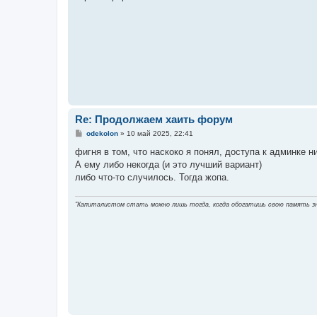
е
н
и
е
Re: Продолжаем хаить форум
С
odekolon
»
10 май 2025, 22:41
о
о
фигня в том, что наскоко я понял, доступа к админке ни
б
А ему либо некогда (и это лучший вариант)
щ
е
либо что-то случилось. Тогда жопа.
н
и
е
"Капиталистом стать можно лишь тогда, когда обогатишь свою память з