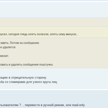
усил, сегодня глядь опять полезли, опять сижу минусю...
авить. Потом за сообщение.
он удалится.
рмозит.
ровать и удалять сообщения поштучно.
тацию в отрицательную сторону.
ба со спамерами для узкого круга лиц
зователям ? .. перевести в ручной режим, или read-only