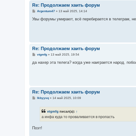
Re: Продолжаем хаить форум
С
Argentum47
»
13 май 2025, 14:14
о
о
Увы форумы умирают, всё перебирается в телеграм, не
б
щ
е
н
и
е
Re: Продолжаем хаить форум
С
vtgmfg
»
13 май 2025, 19:54
о
о
да нахер эта телега? когда уже наиграется народ. поб
б
щ
е
н
и
е
Re: Продолжаем хаить форум
С
lkbyysq
»
14 май 2025, 10:09
о
о
б
vtgmfg
писал(а):
↑
щ
е
а инфа куда то проваливается в пропасть
н
и
е
Поэт!