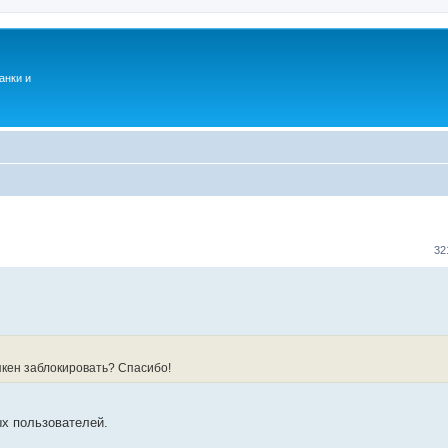
анки и
32
якен заблокировать? Спасибо!
ых пользователей.