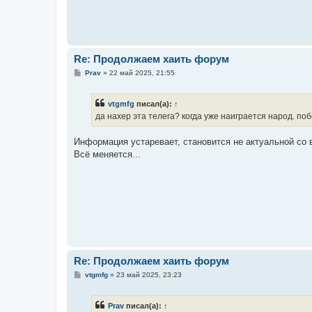
щ
е
н
и
е
Re: Продолжаем хаить форум
С
Prav
»
22 май 2025, 21:55
о
о
б
vtgmfg
писал(а):
↑
щ
е
да нахер эта телега? когда уже наиграется народ. по
н
и
е
Информация устаревает, становится не актуальной со 
Всё меняется...
Re: Продолжаем хаить форум
С
vtgmfg
»
23 май 2025, 23:23
о
о
б
Prav
писал(а):
↑
щ