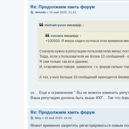
Re: Продолжаем хаить форум
С
Almodo
»
18 май 2025, 21:41
о
о
б
michael-yurov
писал(а):
↑
щ
е
н
xvovanx
писал(а):
↑
и
е
+100500. Я вчера сидел полчаса этих крякинов мин
Сначала нужно в репутацию пользователю минус пост
Тогда, если у пользователя не более 10 сообщений - 
Я сам только так их и удаляю.
И, откровенно говоря, замаялся, т.к. форум сильно то
А тех, у кого больше 10 сообщений приходится блоки
эх... Ещё и ограничение " Вы не можете изменять репу
Ваша репутацию должна быть выше 400"... Так что борь
Re: Продолжаем хаить форум
С
blny
»
19 май 2025, 14:44
о
о
Может временно запретить регистрироваться новым поль
б