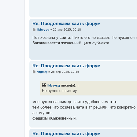
Re: Продолжаем хаить форум
С
lkbyysq
»
25 апр 2025, 06:18
о
о
Нет хозяина у сайта. Никто его не латает. Не нужен он 
б
Заканчивается жизненный цикл субъекта.
щ
е
н
и
е
Re: Продолжаем хаить форум
С
vtgmfg
»
25 апр 2025, 12:45
о
о
б
lkbyysq
писал(а):
↑
щ
е
Не нужен он никому.
н
и
е
мне нужен например. всяко удобнее чем в тг.
тем более что хозяева чата в тг решили, что конкретн
а кому нет.
фашизм обыкновенный.
Re: Продолжаем хаить форум