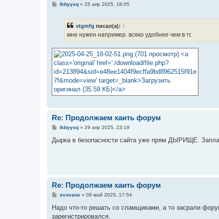
С
lkbyysq
»
25 апр 2025, 18:05
о
о
б
vtgmfg
писал(а):
↑
щ
е
мне нужен например. всяко удобнее чем в тг.
н
и
е
Re: Продолжаем хаить форум
С
lkbyysq
»
29 апр 2025, 23:19
о
о
Дырка в безопасности сайта уже прям ДЫРИЩЕ. Заплат
б
щ
е
н
и
е
Re: Продолжаем хаить форум
С
xvovanx
»
09 май 2025, 17:54
о
о
Надо что-то решать со спамщиками, а то засрали форум
б
зарегистрировался.
щ