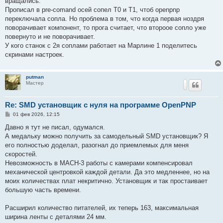
вращались.
е
Прописал в pre-comand осей сопел Т0 и Т1, чтоб openpnp
переключала сопла. Но проблема в том, что когда первая ноздря
поворачивает компонент, то прога считает, что второое сопло уже
повернуто и не поворачивает.
У кого станок с 2я соплами работает на Марлине 1 поделитесь
скринами настроек.
putman
Мастер
Re: SMD установщик c нуля на программе OpenPNP
С
01 фев 2026, 12:15
о
о
Давно я тут не писал, одумался.
б
А медальку можно получить за самодельный SMD установщик? Я
щ
е
его полностью доделал, разогнал до приемлемых для меня
н
скоростей.
и
е
Невозможность в MACH-3 работы с камерами компенсировал
механической центровкой каждой детали. Да это медленнее, но на
моих количествах плат некритично. Установщик и так простаивает
большую часть времени.
Расширил количество питателей, их теперь 163, максимальная
ширина ленты с деталями 24 мм.