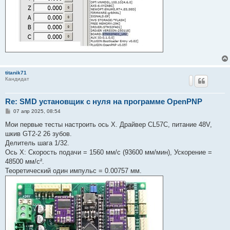
titanik71
Кандидат
Re: SMD установщик c нуля на программе OpenPNP
С
07 апр 2025, 08:54
о
о
Мои первые тесты настроить ось X. Драйвер CL57C, питание 48V,
б
шкив GT2-2 26 зубов.
щ
е
Делитель шага 1/32.
н
Ось X: Скорость подачи = 1560 мм/с (93600 мм/мин), Ускорение =
и
е
48500 мм/с².
Теоретический один импульс = 0.00757 мм.