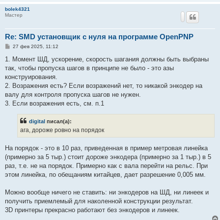
bolek4321
Мастер
Re: SMD установщик c нуля на программе OpenPNP
С
27 фев 2025, 11:12
о
о
1. Момент ШД, ускорение, скорость шагания должны быть выбраны
б
так, чтобы пропуска шагов в принципе не было - это азы
щ
е
конструирования.
н
2. Возражения есть? Если возражений нет, то никакой энкодер на
и
е
валу для контроля пропуска шагов не нужен.
3. Если возражения есть, см. п.1
digital
писал(а):
ага, дороже ровно на порядок
На порядок - это в 10 раз, приведенная в пример метровая линейка
(примерно за 5 тыр.) стоит дороже энкодера (примерно за 1 тыр.) в 5
раз, т.е. не на порядок. Примерно как с вала перейти на рельс. При
этом линейка, по обещаниям китайцев, дает разрешение 0,005 мм.
Можно вообще ничего не ставить: ни энкодеров на ШД, ни линеек и
получить приемлемый для наколенной конструкции результат.
3D принтеры прекрасно работают без энкодеров и линеек.