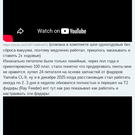
(клапана в комплекте шли одноходовые без
https://youtu.be/LGP7xkMmAFU
сброса вакуума, поэтому медленно работал, пришлось заказывать и
ставить 2х ходовые)
Изначально питатели были только линейные, через пол года и
ориентировочно 100 плат, стало понятно что продергивать ленты мне
не нравится, купил 24 питателя на основе запчастей от фидеров
Yamaha CL-9, ну и в декабре 2025 когда расстановщик стал работать
иногда по 2..3 дня в неделю обновился полностью и перешел на T2
фидеры (Ray Feeder) вот тут как раз показывал как работать и
настраивать эти фидеры: