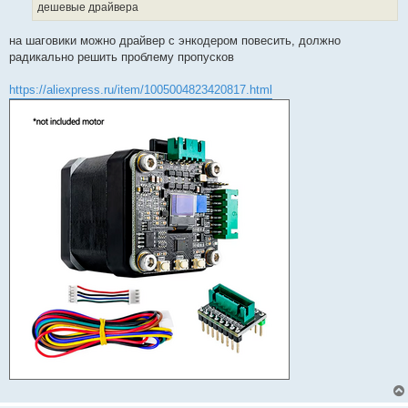
е
дешевые драйвера
на шаговики можно драйвер с энкодером повесить, должно
радикально решить проблему пропусков
https://aliexpress.ru/item/1005004823420817.html