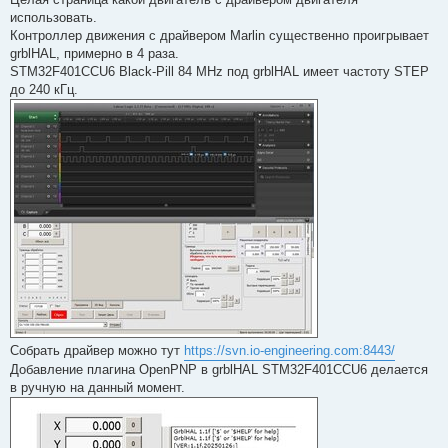
б
использовать.
щ
е
Контроллер движения с драйвером Marlin существенно проигрывает
н
grblHAL, примерно в 4 раза.
и
е
STM32F401CCU6 Black-Pill 84 MHz под grblHAL имеет частоту STEP
до 240 кГц.
Собрать драйвер можно тут
https://svn.io-engineering.com:8443/
Добавление плагина OpenPNP в grblHAL STM32F401CCU6 делается
в ручную на данный момент.