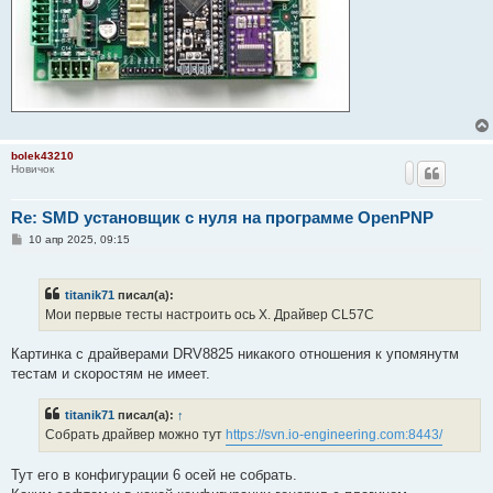
bolek43210
Новичок
Re: SMD установщик c нуля на программе OpenPNP
С
10 апр 2025, 09:15
о
о
б
щ
titanik71
писал(а):
е
Мои первые тесты настроить ось X. Драйвер CL57C
н
и
е
Картинка с драйверами DRV8825 никакого отношения к упомянутм
тестам и скоростям не имеет.
titanik71
писал(а):
↑
Собрать драйвер можно тут
https://svn.io-engineering.com:8443/
Тут его в конфигурации 6 осей не собрать.