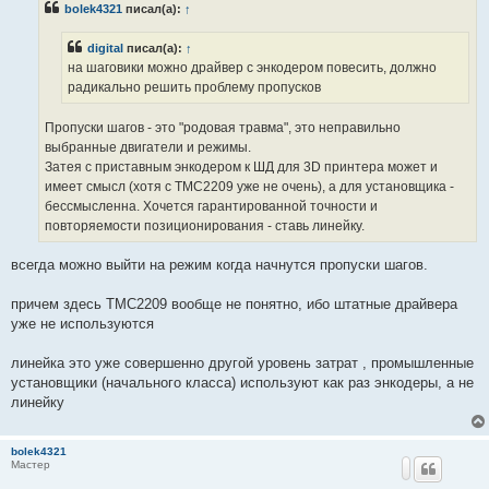
bolek4321
писал(а):
↑
щ
е
н
digital
писал(а):
↑
и
е
на шаговики можно драйвер с энкодером повесить, должно
радикально решить проблему пропусков
Пропуски шагов - это "родовая травма", это неправильно
выбранные двигатели и режимы.
Затея с приставным энкодером к ШД для 3D принтера может и
имеет смысл (хотя с TMC2209 уже не очень), а для установщика -
бессмысленна. Хочется гарантированной точности и
повторяемости позиционирования - ставь линейку.
всегда можно выйти на режим когда начнутся пропуски шагов.
причем здесь TMC2209 вообще не понятно, ибо штатные драйвера
уже не используются
линейка это уже совершенно другой уровень затрат , промышленные
установщики (начального класса) используют как раз энкодеры, а не
линейку
bolek4321
Мастер