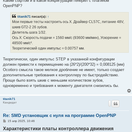
Каким софтом и в какой конфигурации генерил с плагином
OpenPNP?
titanik71
писал(а):
↑
Мои первые тесты настроить ось X. Драйвер CL57C, питание 48V,
шкив GT2-2 26 зубов.
Делитель шага 1/32.
Ось X: Скорость подачи = 1560 мм/с (93600 мм/мин), Ускорение =
48500 мм/с².
Теоретический один импульс = 0.00757 мм.
Теоретически, один импульс STEP в указанной конфигурации
должен привести к перемещению на (26*2)/(200*32) = 0,008125 (мм)
Особого смысла такое мелкое дробление не имеет, только создает
дополнительные требования к контроллеру по быстродействию.
Проще было взять шкив с меньшим количеством зубов,
одновременно и требования к моменту двигателя снизились бы.
titanik71
Кандидат
Re: SMD установщик c нуля на программе OpenPNP
С
15 апр 2025, 10:46
о
Харaктepиcтики платы контроллера движения
о
б