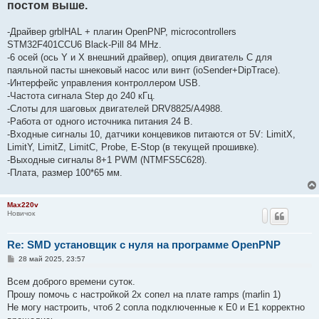
постом выше.
щ
е
н
-Драйвер grblHAL + плагин OpenPNP, microcontrollers
и
е
STM32F401CCU6 Black-Pill 84 MHz.
-6 осей (ось Y и X внешний драйвер), опция двигатель C для
паяльной пасты шнековый насос или винт (ioSender+DipTrace).
-Интерфейс управления контроллером USB.
-Частота сигнала Step до 240 кГц.
-Слоты для шаговых двигателей DRV8825/A4988.
-Работа от одного источника питания 24 В.
-Входные сигналы 10, датчики концевиков питаются от 5V: LimitX,
LimitY, LimitZ, LimitC, Probe, E-Stop (в текущей прошивке).
-Выходные сигналы 8+1 PWM (NTMFS5C628).
-Плата, размер 100*65 мм.
Max220v
Новичок
Re: SMD установщик c нуля на программе OpenPNP
С
28 май 2025, 23:57
о
о
Всем доброго времени суток.
б
щ
Прошу помочь с настройкой 2х сопел на плате ramps (marlin 1)
е
Не могу настроить, чтоб 2 сопла подключенные к Е0 и Е1 корректно
н
и