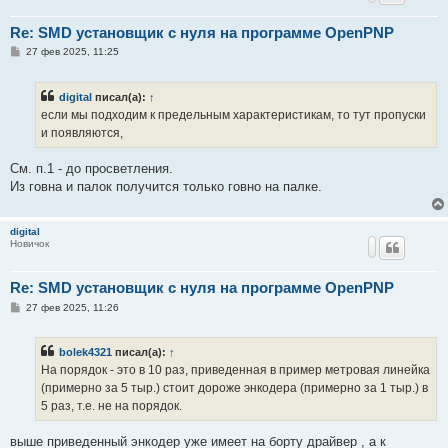
Re: SMD установщик c нуля на программе OpenPNP
С
27 фев 2025, 11:25
о
о
б
digital
писал(а):
↑
щ
е
если мы подходим к предельным характеристикам, то тут пропуски
н
и появляются,
и
е
См. п.1 - до просветления.
Из говна и палок получится только говно на палке.
digital
Новичок
Re: SMD установщик c нуля на программе OpenPNP
С
27 фев 2025, 11:26
о
о
б
bolek4321
писал(а):
↑
щ
е
На порядок - это в 10 раз, приведенная в пример метровая линейка
н
(примерно за 5 тыр.) стоит дороже энкодера (примерно за 1 тыр.) в
и
е
5 раз, т.е. не на порядок.
выше приведенный энкодер уже имеет на борту драйвер , а к