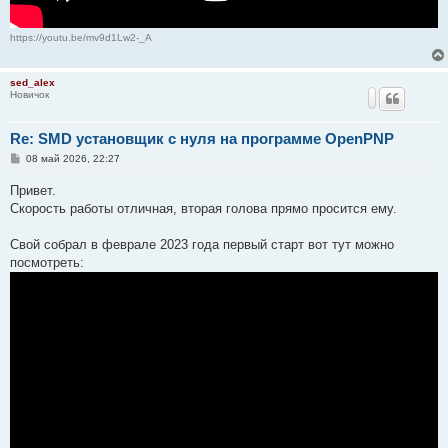
https://youtu.be/mv9d1Lw2-_A
sed_alex
Новичок
Re: SMD установщик c нуля на программе OpenPNP
С
08 май 2026, 22:27
о
о
Привет.
б
щ
Скорость работы отличная, вторая голова прямо просится ему.
е
н
и
Свой собрал в феврале 2023 года первый старт вот тут можно
е
посмотреть: