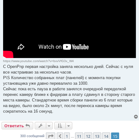
https://www.youtube.com/watch?v=bxvVfG3x_W4
С OpenPnp первая настройка заняла несколько дней. Сейчас с нуля
все настраиваю за несколько часов.
P\S Количество собранных плат (панелей) с момента покупки
установщика уже давно перевалило за 1000.
Сейчас пока есть пауза в работе занялся очередной переделкой
перенес камеру ближе к фидерам а плату сдвинул в сторону старого
места камеры. Стандартное время сборки панели из 6 плат которые
на видео, было около 2х минут, после переноса камеры время
сократилось на 16 секунд.
Ответить
Страница
15
из
15
1
11
12
13
14
15
Пред.
300 сообщений
…