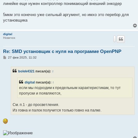
линейке еще нужен контроллер понимающий внешний энкодер
5мкм это конечно уже сильный аргумент, но имхо это перебор для
установщика
digital
Новичок
Re: SMD установщик c нуля на программе OpenPNP
С
27 фев 2025, 11:32
о
о
б
bolek4321
писал(а):
↑
щ
е
н
digital
писал(а):
↑
и
е
если мы подходим к предельным характеристикам, то тут
пропуски и появляются,
См. п.1 - до просветления.
Из говна и палок получится только говно на палке.