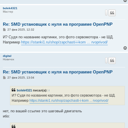
bolek4321
Мастер
Re: SMD установщик c нуля на программе OpenPNP
С
27 фев 2025, 12:32
о
о
И? Судя по названию картинки, это фото сервомотора - не ШД.
б
Например
https://stanki1.ru/shop/zapchasti-i-kom ... rvoprivod/
щ
е
н
и
digital
е
Новичок
Re: SMD установщик c нуля на программе OpenPNP
С
27 фев 2025, 13:04
о
о
б
bolek4321
писал(а):
↑
щ
е
И? Судя по названию картинки, это фото сервомотора - не ШД.
н
Например
https://stanki1.ru/shop/zapchasti-i-kom ... rvoprivod/
и
е
нет, по вашей ссылке это шаговый двигатель
ибо: