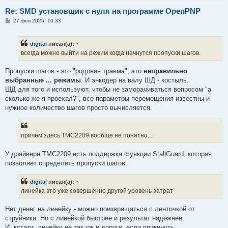
Re: SMD установщик c нуля на программе OpenPNP
С
27 фев 2025, 10:33
о
о
б
digital
писал(а):
↑
щ
е
всегда можно выйти на режим когда начнутся пропуски шагов.
н
и
е
Пропуски шагов - это "родовая травма", это
неправильно
выбранные ... режимы
. И энкодер на валу ШД - костыль.
ШД для того и используют, чтобы не заморачиваться вопросом "а
сколько же я проехал?", все параметры перемещения известны и
нужное количество шагов просто вычисляется.
причем здесь TMC2209 вообще не понятно...
У драйвера TMC2209 есть поддержка функции StallGuard, которая
позволяет определить пропуски шагов.
digital
писал(а):
↑
линейка это уже совершенно другой уровень затрат
Нет денег на линейку - можно поизвращаться с ленточкой от
струйника. Но с линейкой быстрее и результат надёжнее.
И, кстати, линейки не так уж и дороги, если прикинуть