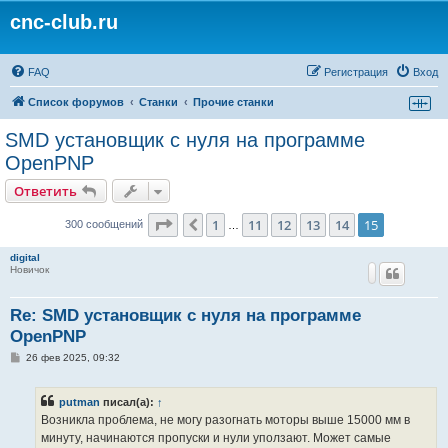
cnc-club.ru
FAQ
Регистрация
Вход
Список форумов
Станки
Прочие станки
SMD установщик c нуля на программе
OpenPNP
Ответить
Страница
15
из
15
1
11
12
13
14
15
Пред.
300 сообщений
…
digital
Новичок
Re: SMD установщик c нуля на программе
OpenPNP
С
26 фев 2025, 09:32
о
о
б
putman
писал(а):
↑
щ
е
Возникла проблема, не могу разогнать моторы выше 15000 мм в
н
минуту, начинаются пропуски и нули уползают. Может самые
и