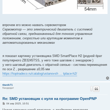
впрочем его можно назвать сервомотором
Сервомотор — это электрический двигатель с системой
обратной связи, предназначенный для точного управления
положением, скоростью или крутящим моментом в
автоматизированных механизмах
я показал картинку установщика SMD SmartPlace H2 (родной брат
популярного ZB3245TSS, у него тоже шаговик с энкодером )
у него шаговый двигатель с обратной связью - система перемещения
по оси Z , разрешение ±0,05 мм
https://toptradeco.ru/catalog/ustanovsh ... tplace-h2/
titanik71
Кандидат
Re: SMD установщик c нуля на программе OpenPNP
С
04 апр 2025, 10:51
о
о
Целая страница какой двигатель с драйвером двигателя