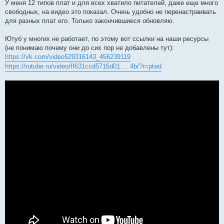
У меня 12 типов плат и для всех хватило питателей, даже еще много
свободных, на видео это показал. Очень удобно не перенастраивать
для разных плат его. Только закончившиеся обновляю.
Ютуб у многих не работает, по этому вот ссылки на наши ресурсы
(не понимаю почему они до сих пор не добавлены тут):
https://vk.com/video529316143_456239119
https://rutube.ru/video/ff631ccd5716d01 ... 4b/?r=plwd