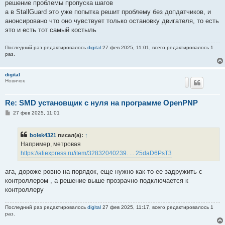
решение проблемы пропуска шагов
а в StallGuard это уже попытка решит проблему без допдатчиков, и
анонсировано что оно чувствует только остановку двигателя, то есть
это и есть тот самый костыль
Последний раз редактировалось
digital
27 фев 2025, 11:01, всего редактировалось 1
раз.
digital
Новичок
Re: SMD установщик c нуля на программе OpenPNP
С
27 фев 2025, 11:01
о
о
б
bolek4321
писал(а):
↑
щ
е
Например, метровая
н
https://aliexpress.ru/item/32832040239. ... 25daD6PsT3
и
е
ага, дороже ровно на порядок, еще нужно как-то ее задружить с
контроллером , а решение выше прозрачно подключается к
контроллеру
Последний раз редактировалось
digital
27 фев 2025, 11:17, всего редактировалось 1
раз.