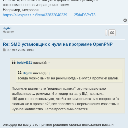
сэкономленное на извращениях время.
Например, метровая
https://aliexpress.ru/item/32832040239. ... 25daD6PsT3
digital
Новичок
Re: SMD установщик c нуля на программе OpenPNP
С
27 фев 2025, 10:48
о
о
б
bolek4321
писал(а):
↑
щ
е
н
digital
писал(а):
↑
и
е
всегда можно выйти на режим когда начнутся пропуски шагов.
Пропуски шагов - это "родовая травма", это
неправильно
выбранные ... режимы
. И энкодер на валу ШД - костыль.
ШД для того и используют, чтобы не заморачиваться вопросом "а
сколько же я проехал?", все параметры перемещения известны и
нужное количество шагов просто вычисляется.
энкодер на валу это прямое решение оценки положения вала и