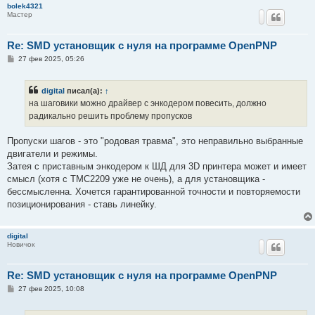
bolek4321
Мастер
Re: SMD установщик c нуля на программе OpenPNP
С
27 фев 2025, 05:26
о
о
б
digital
писал(а):
↑
щ
е
на шаговики можно драйвер с энкодером повесить, должно
н
радикально решить проблему пропусков
и
е
Пропуски шагов - это "родовая травма", это неправильно выбранные
двигатели и режимы.
Затея с приставным энкодером к ШД для 3D принтера может и имеет
смысл (хотя с TMC2209 уже не очень), а для установщика -
бессмысленна. Хочется гарантированной точности и повторяемости
позиционирования - ставь линейку.
digital
Новичок
Re: SMD установщик c нуля на программе OpenPNP
С
27 фев 2025, 10:08
о
о
б