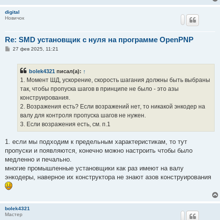
digital
Новичок
Re: SMD установщик c нуля на программе OpenPNP
С
27 фев 2025, 11:21
о
о
б
bolek4321
писал(а):
↑
щ
е
1. Момент ШД, ускорение, скорость шагания должны быть выбраны
н
так, чтобы пропуска шагов в принципе не было - это азы
и
е
конструирования.
2. Возражения есть? Если возражений нет, то никакой энкодер на
валу для контроля пропуска шагов не нужен.
3. Если возражения есть, см. п.1
1. если мы подходим к предельным характеристикам, то тут
пропуски и появляются, конечно можно настроить чтобы было
медленно и печально.
многие промышленные установщики как раз имеют на валу
энкодеры, наверное их конструктора не знают азов конструирования
bolek4321
Мастер