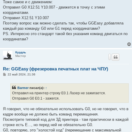
Тоже самое и с движением:
Отправил G0 X12.51 Y10.007 - движется в точку с этими
координатами.
Отправил X12.51 Y10.007
Поэтому вопрос как можно сделать так, чтобы GGEasy добавляла
каждый раз команду G0 или G1 перед координатами?
PS. Интересно это стандарт такой без указания команд двигаться по
координатам?
Курдль
Мастер
Re: GGEasy (фрезеровка печатных плат на ЧПУ)
С
22 май 2024, 21:36
о
о
б
Barmer
писал(а):
↑
щ
е
Отправил на принтер строку E0.1 Лазер не зажигается.
н
Отправил G0 E0.1 - зажегся.
и
е
Я говорил, что не обязательно использовать G0, но не говорил, что в
кадре вообще не должно быть команд перемещения.
Посмотрите типовой код для 3Д принтера - там практически в каждой
строке есть E..., но перед ней не обязательно G0.
G0, повторяю, это "холостой ход" (перемещение с максимальной