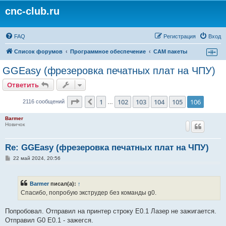
cnc-club.ru
FAQ
Регистрация
Вход
Список форумов
Программное обеспечение
CAM пакеты
GGEasy (фрезеровка печатных плат на ЧПУ)
Ответить
Страница
106
из
106
1
102
103
104
105
106
Пред.
2116 сообщений
…
Barmer
Новичок
Re: GGEasy (фрезеровка печатных плат на ЧПУ)
С
22 май 2024, 20:56
о
о
б
щ
Barmer
писал(а):
↑
е
Спасибо, попробую экструдер без команды g0.
н
и
е
Попробовал. Отправил на принтер строку E0.1 Лазер не зажигается.
Отправил G0 E0.1 - зажегся.