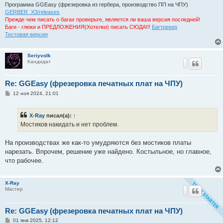
Программа GGEasy (фрезеровка из гербера, производство ПП на ЧПУ)
GERBER_X3/releases
Прежде чем писать о багах проверьте, является ли ваша версия последней!
Баги - глюки и ПРЕДЛОЖЕНИЯ(Хотелки) писать СЮДА!!!
Багтрекер
Тестовая версия
Seriyvolk
Кандидат
Re: GGEasy (фрезеровка печатных плат на ЧПУ)
С
12 ноя 2024, 21:01
о
о
б
X-Ray
писал(а):
↑
щ
е
Мостиков накидать и нет проблем.
н
и
е
На производствах же как-то умудряются без мостиков платы
нарезать. Впрочем, решение уже найдено. Костыльное, но главное,
что рабочее.
X-Ray
Мастер
Re: GGEasy (фрезеровка печатных плат на ЧПУ)
С
01 янв 2025, 12:12