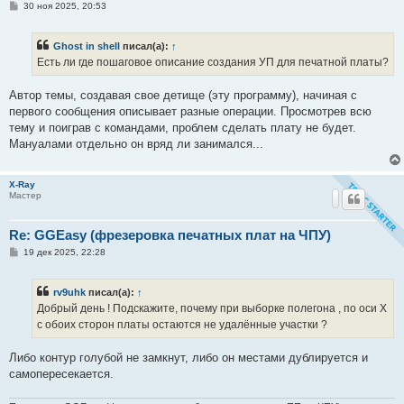
С
30 ноя 2025, 20:53
о
о
б
Ghost in shell
писал(а):
↑
щ
е
Есть ли где пошаговое описание создания УП для печатной платы?
н
и
е
Автор темы, создавая свое детище (эту программу), начиная с
первого сообщения описывает разные операции. Просмотрев всю
тему и поиграв с командами, проблем сделать плату не будет.
Мануалами отдельно он вряд ли занимался...
X-Ray
Мастер
Re: GGEasy (фрезеровка печатных плат на ЧПУ)
С
19 дек 2025, 22:28
о
о
б
rv9uhk
писал(а):
↑
щ
е
Добрый день ! Подскажите, почему при выборке полегона , по оси X
н
с обоих сторон платы остаются не удалённые участки ?
и
е
Либо контур голубой не замкнут, либо он местами дублируется и
самопересекается.