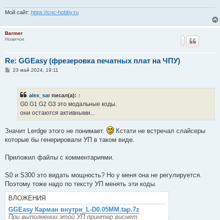
Мой сайт:
https://cnc-hobby.ru
Barmer
Новичок
Re: GGEasy (фрезеровка печатных плат на ЧПУ)
С
23 май 2024, 19:11
о
о
б
щ
alex_sar
писал(а):
↑
е
G0 G1 G2 G3 это модальные коды.
н
и
они остаются активными...
е
Значит Lerdge этого не понимает.
Кстати не встречал слайсеры
которые бы генерировали УП в таком виде.
Приложил файлы с комментариями.
S0 и S300 это видать мощность? Но у меня она не регулируется.
Поэтому тоже надо по тексту УП менять эти коды.
ВЛОЖЕНИЯ
GGEasy Карман внутри_L-D0.05MM.tap.7z
При выполнении этой УП принтер виснет.