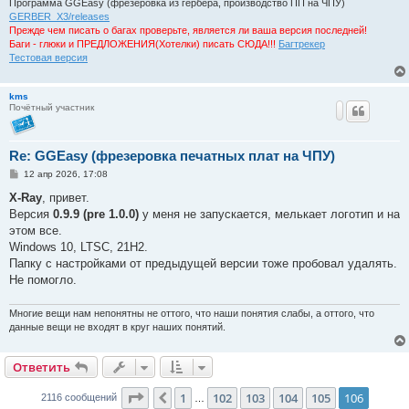
Программа GGEasy (фрезеровка из гербера, производство ПП на ЧПУ)
GERBER_X3/releases
Прежде чем писать о багах проверьте, является ли ваша версия последней!
Баги - глюки и ПРЕДЛОЖЕНИЯ(Хотелки) писать СЮДА!!!
Багтрекер
Тестовая версия
kms
Почётный участник
Re: GGEasy (фрезеровка печатных плат на ЧПУ)
С
12 апр 2026, 17:08
о
о
X-Ray
, привет.
б
Версия
0.9.9 (pre 1.0.0)
у меня не запускается, мелькает логотип и на
щ
е
этом все.
н
Windows 10, LTSC, 21H2.
и
е
Папку с настройками от предыдущей версии тоже пробовал удалять.
Не помогло.
Многие вещи нам непонятны не оттого, что наши понятия слабы, а оттого, что
данные вещи не входят в круг наших понятий.
Ответить
Страница
106
из
106
1
102
103
104
105
106
Пред.
2116 сообщений
…