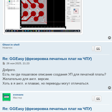
Ghost in shell
Новичок
Re: GGEasy (фрезеровка печатных плат на ЧПУ)
С
26 ноя 2025, 21:23
о
о
Доброго.
б
Есть ли где пошаговое описание создания УП для печатной платы?
щ
е
Желательно для англ. версии.
н
Хоть в я англ. и плаваю, но переводы могут отличаться.
и
е
xvovanx
Мастер
Re: GGEasy (фрезеровка печатных плат на ЧПУ)