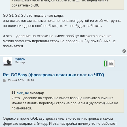
- там практически в каждой строке есть E..., но перед ней не
н
обязательно G0.
и
е
G0 G1 G2 G3 это модальные коды.
они остаются активными пока не появится другой из этой же группы.
но если ни одного ещё не было, то E.. не будет работать.
и это... деление на строки не имеет вообще никакого значения.
можно заменить переводы строк на пробелы и (ну почти) ничё не
поменяется.
Курдль
Мастер
Re: GGEasy (фрезеровка печатных плат на ЧПУ)
С
23 май 2024, 18:38
о
о
б
alex_sar
писал(а):
↑
щ
е
и это... деление на строки не имеет вообще никакого значения.
н
можно заменить переводы строк на пробелы и (ну почти) ничё не
и
е
поменяется.
Однако в проге GGEasy действительно есть настройка в каком
формате выдавать G-код. И эта настройка почему-то не работает.