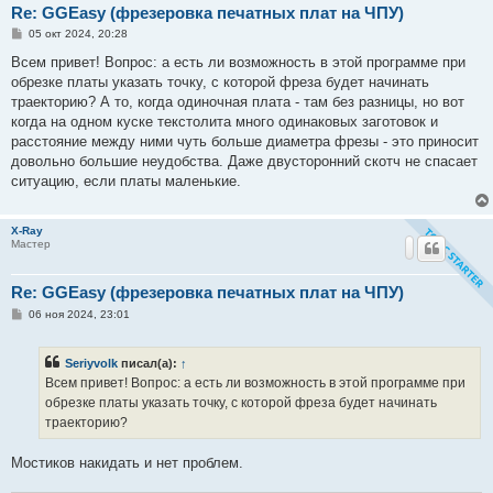
Re: GGEasy (фрезеровка печатных плат на ЧПУ)
С
05 окт 2024, 20:28
о
о
Всем привет! Вопрос: а есть ли возможность в этой программе при
б
обрезке платы указать точку, с которой фреза будет начинать
щ
е
траекторию? А то, когда одиночная плата - там без разницы, но вот
н
когда на одном куске текстолита много одинаковых заготовок и
и
е
расстояние между ними чуть больше диаметра фрезы - это приносит
довольно большие неудобства. Даже двусторонний скотч не спасает
ситуацию, если платы маленькие.
X-Ray
Мастер
Re: GGEasy (фрезеровка печатных плат на ЧПУ)
С
06 ноя 2024, 23:01
о
о
б
Seriyvolk
писал(а):
↑
щ
е
Всем привет! Вопрос: а есть ли возможность в этой программе при
н
обрезке платы указать точку, с которой фреза будет начинать
и
е
траекторию?
Мостиков накидать и нет проблем.