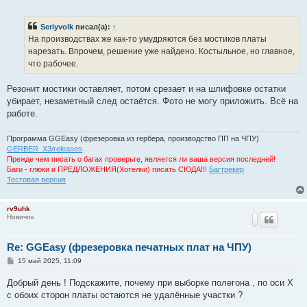
о
о
б
Seriyvolk
писал(а):
↑
щ
е
На производствах же как-то умудряются без мостиков платы
н
нарезать. Впрочем, решение уже найдено. Костыльное, но главное,
и
е
что рабочее.
Резонит мостики оставляет, потом срезает и на шлифовке остатки
убирает, незаметный след остаётся. Фото не могу приложить. Всё на
работе.
Программа GGEasy (фрезеровка из гербера, производство ПП на ЧПУ)
GERBER_X3/releases
Прежде чем писать о багах проверьте, является ли ваша версия последней!
Баги - глюки и ПРЕДЛОЖЕНИЯ(Хотелки) писать СЮДА!!!
Багтрекер
Тестовая версия
rv9uhk
Новичок
Re: GGEasy (фрезеровка печатных плат на ЧПУ)
С
15 май 2025, 11:09
о
о
Добрый день ! Подскажите, почему при выборке полегона , по оси X
б
щ
с обоих сторон платы остаются не удалённые участки ?
е