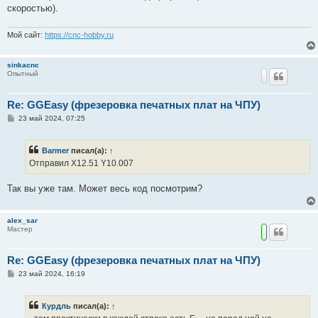
скоростью).
Мой сайт:
https://cnc-hobby.ru
sinkacnc
Опытный
Re: GGEasy (фрезеровка печатных плат на ЧПУ)
С
23 май 2024, 07:25
о
о
б
Barmer
писал(а):
↑
щ
е
Отправил X12.51 Y10.007
н
и
е
Так вы уже там. Может весь код посмотрим?
alex_sar
Мастер
Re: GGEasy (фрезеровка печатных плат на ЧПУ)
С
23 май 2024, 16:19
о
о
б
Курдль
писал(а):
↑
щ
е