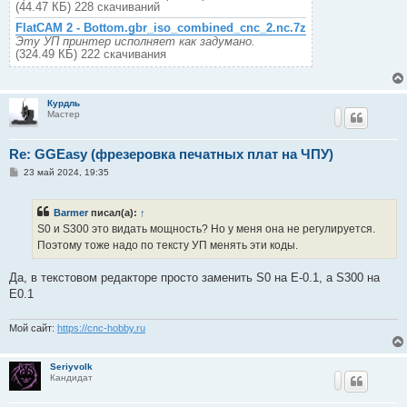
(44.47 КБ) 228 скачиваний
FlatCAM 2 - Bottom.gbr_iso_combined_cnc_2.nc.7z
Эту УП принтер исполняет как задумано.
(324.49 КБ) 222 скачивания
Курдль
Мастер
Re: GGEasy (фрезеровка печатных плат на ЧПУ)
С
23 май 2024, 19:35
о
о
б
Barmer
писал(а):
↑
щ
е
S0 и S300 это видать мощность? Но у меня она не регулируется.
н
Поэтому тоже надо по тексту УП менять эти коды.
и
е
Да, в текстовом редакторе просто заменить S0 на E-0.1, а S300 на
E0.1
Мой сайт:
https://cnc-hobby.ru
Seriyvolk
Кандидат