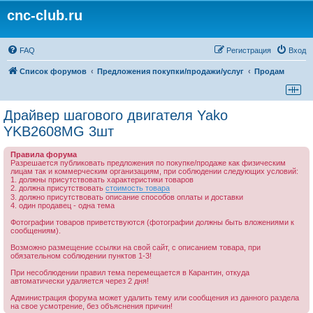
cnc-club.ru
FAQ
Регистрация
Вход
Список форумов
Предложения покупки/продажи/услуг
Продам
Драйвер шагового двигателя Yako
YKB2608MG 3шт
Правила форума
Разрешается публиковать предложения по покупке/продаже как физическим
лицам так и коммерческим организациям, при соблюдении следующих условий:
1. должны присутствовать характеристики товаров
2. должна присутствовать
стоимость товара
3. должно присутствовать описание способов оплаты и доставки
4. один продавец - одна тема
Фотографии товаров приветствуются (фотографии должны быть вложениями к
сообщениям).
Возможно размещение ссылки на свой сайт, с описанием товара, при
обязательном соблюдении пунктов 1-3!
При несоблюдении правил тема перемещается в Карантин, откуда
автоматически удаляется через 2 дня!
Администрация форума может удалить тему или сообщения из данного раздела
на свое усмотрение, без объяснения причин!