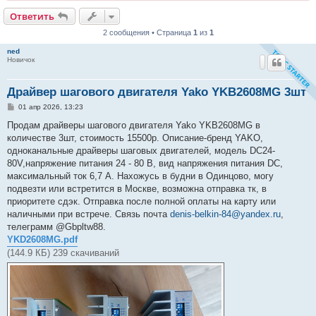
Ответить
2 сообщения • Страница
1
из
1
ned
Новичок
Драйвер шагового двигателя Yako YKB2608MG 3шт
С
01 апр 2026, 13:23
о
о
Продам драйверы шагового двигателя Yako YKB2608MG в
б
количестве 3шт, стоимость 15500р. Описание-бренд YAKO,
щ
е
одноканальные драйверы шаговых двигателей, модель DC24-
н
80V,напряжение питания 24 - 80 B, вид напряжения питания DC,
и
е
максимальный ток 6,7 A. Нахожусь в будни в Одинцово, могу
подвезти или встретится в Москве, возможна отправка тк, в
приоритете сдэк. Отправка после полной оплаты на карту или
наличными при встрече. Связь почта
denis-belkin-84@yandex.ru
,
телеграмм @Gbpltw88.
YKD2608MG.pdf
(144.9 КБ) 239 скачиваний