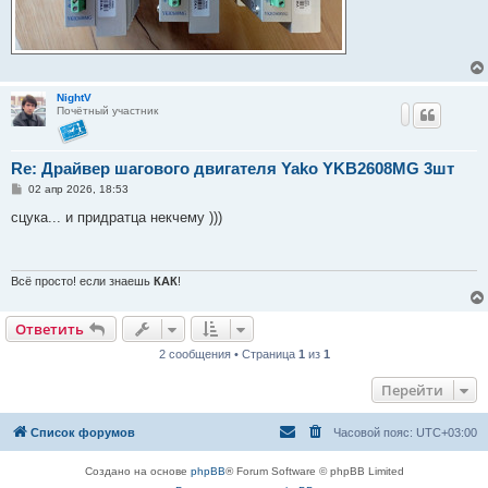
NightV
Почётный участник
Re: Драйвер шагового двигателя Yako YKB2608MG 3шт
С
02 апр 2026, 18:53
о
о
сцука... и придратца некчему )))
б
щ
е
н
и
Всё просто! если знаешь
КАК
!
е
Ответить
2 сообщения • Страница
1
из
1
Перейти
Список форумов
Часовой пояс:
UTC+03:00
Создано на основе
phpBB
® Forum Software © phpBB Limited