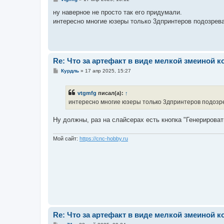
о
о
ну наверное не просто так его придумали.
б
интересно многие юзеры только 3дпринтеров подозрев
щ
е
н
и
е
Re: Что за артефакт в виде мелкой змеиной к
С
Курдль
»
17 апр 2025, 15:27
о
о
б
vtgmfg
писал(а):
↑
щ
е
интересно многие юзеры только 3дпринтеров подозре
н
и
е
Ну должны, раз на слайсерах есть кнопка "Генерироват
Мой сайт:
https://cnc-hobby.ru
Re: Что за артефакт в виде мелкой змеиной к