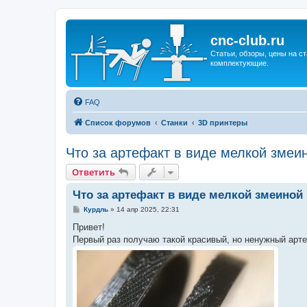
cnc-club.ru
Статьи, обзоры, цены на ст
комплектующие.
FAQ
Список форумов
Станки
3D принтеры
Что за артефакт в виде мелкой змеи
Ответить
Что за артефакт в виде мелкой змеиной
С
Курдль
»
14 апр 2025, 22:31
о
о
Привет!
б
Первый раз получаю такой красивый, но ненужный арт
щ
е
н
и
е