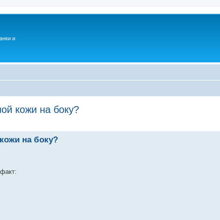
анки и
ной кожи на боку?
 кожи на боку?
ефакт: