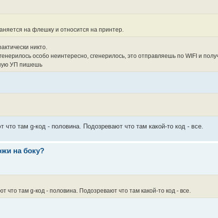
храняется на флешку и относится на принтер.
рактически никто.
агенерилось особо неинтересно, сгенерилось, это отправляешь по WIFI и пол
шную УП пишешь
 что там g-код - половина. Подозревают что там какой-то код - все.
ожи на боку?
т что там g-код - половина. Подозревают что там какой-то код - все.