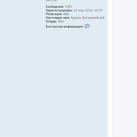
Сообщения:
1060
Зарегистрирован:
20 мар 2018, 16:55
Репутация:
282
Настоящее имя:
Курдль Энтеропийский
Откуда:
Msk
К
Контактная информация:
о
н
т
а
к
т
н
а
я
и
н
ф
о
р
м
а
ц
и
я
п
о
л
ь
з
о
в
а
т
е
л