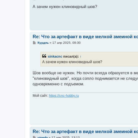
о
о
А зачем нужен клиновидный шов?
б
щ
е
н
и
е
Re: Что за артефакт в виде мелкой змеиной к
С
Курдль
»
17 апр 2025, 08:30
о
о
б
sinkacnc
писал(а):
↑
щ
е
А зачем нужен клиновидный шов?
н
и
е
Шов вообще не нужен. Но почти всегда образуется в м
"клиновидный шов", когда сопло поднимается не следу
одновременно с подъемом.
Мой сайт:
https://cnc-hobby.ru
Re: Что за артефакт в виде мелкой змеиной к
С
vtgmfg
»
17 апр 2025, 13:12