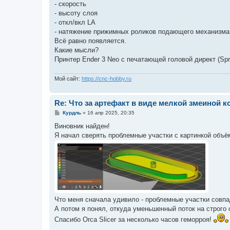
- скорость
- высоту слоя
- откл/вкл LA
- натяжение прижимных роликов подающего механизма
Всё равно появляется.
Какие мысли?
Принтер Ender 3 Neo с печатающей головой директ (Spri
Мой сайт:
https://cnc-hobby.ru
Re: Что за артефакт в виде мелкой змеиной к
С
Курдль
»
16 апр 2025, 20:35
о
о
Виновник найден!
б
Я начал сверять проблемные участки с картинкой объё
щ
е
н
и
е
Что меня сначала удивило - проблемные участки совпа
А потом я понял, откуда уменьшенный поток на строго
Спасибо Orca Slicer за несколько часов геморроя!