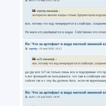
С
ex71
»
23 май 2025, 09:24
о
о
б
vtgmfg
писал(а):
↑
щ
е
интересно многие юзеры только 3дпринтеров подозре
н
и
е
все, потому что код генерируется в слайсере, сохраня
Но мало кто разбирается в кодах. Собственно это отн
Re: Что за артефакт в виде мелкой змеиной к
С
vtgmfg
»
23 май 2025, 15:17
о
о
б
ex71
писал(а):
↑
щ
е
все, потому что код генерируется в слайсере, сохран
н
и
е
да где все то? не только лишь все а подозреваю что пр
я вот флешкой не пользовался, что там в слайсере на
собсно так и с чпу бы должно быть. если не врукопаш
Re: Что за артефакт в виде мелкой змеиной к
С
ex71
»
23 май 2025, 19:55
о
о
б