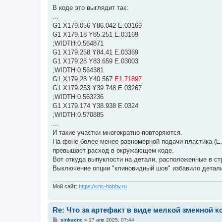
В коде это выглядит так:
...
G1 X179.056 Y86.042 E.03169
G1 X179.18 Y85.251 E.03169
;WIDTH:0.564871
G1 X179.258 Y84.41 E.03369
G1 X179.28 Y83.659 E.03003
;WIDTH:0.564381
G1 X179.28 Y40.567
E1.71897
G1 X179.253 Y39.748 E.03267
;WIDTH:0.563236
G1 X179.174 Y38.938 E.0324
;WIDTH:0.570885
...
И такие участки многократно повторяются.
На фоне более-менее равномерной подачи пластика (Е.0
превышает расход в окружающем коде.
Вот откуда выпуклости на детали, расположенные в ст
Выключение опции "клиновидный шов" избавило детали 
Мой сайт:
https://cnc-hobby.ru
Re: Что за артефакт в виде мелкой змеиной к
С
sinkacnc
»
17 апр 2025, 07:44