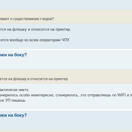
вают о существовании г-кодов?
ется на флешку и относится на принтер.
осится вообще ко всем операторам ЧПУ.
ожи на боку?
яется на флешку и относится на принтер.
актически никто.
генерилось особо неинтересно, сгенерилось, это отправляешь по WIFI и
ную УП пишешь
ожи на боку?