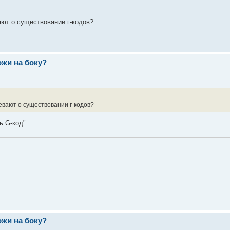
ают о существовании г-кодов?
ожи на боку?
вают о существовании г-кодов?
ь G-код".
ожи на боку?