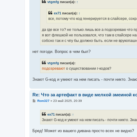
vtgmfg
писал(а):
↑
щ
е
н
ex71
писал(а):
↑
и
е
все, потому что код генерируется в слайсере, со
да где все то? не только лишь все а подозреваю что п
я вот флешкой не пользовался, что там в слайсере н
собсно так и с чпу бы должно быть. если не врукопа
нет погоди. Вопрос в чем был?
vtgmfg
писал(а):
подозревают
о существовании г-кодов?
Знают G-код и умеют на нем писать - почти никто. Знают
Re: Что за артефакт в виде мелкой змеиной к
С
Rom327
»
23 май 2025, 20:39
о
о
б
ex71
писал(а):
↑
щ
е
Знают G-код и умеют на нем писать - почти никто. Знаю
н
и
е
Бред! Может из вашего дивана просто всех не видно?