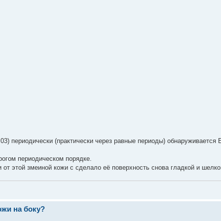
3) периодически (практически через равные периоды) обнаруживается Е1
рогом периодическом порядке.
от этой змеиной кожи с сделало её поверхность снова гладкой и шелко
ожи на боку?