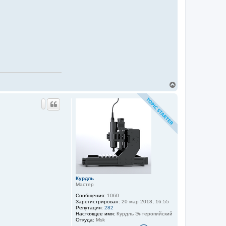
я
К
у
р
д
л
ь
В
е
р
н
у
т
ь
с
я
к
н
а
ч
а
Курдль
л
Мастер
у
Сообщения:
1060
Зарегистрирован:
20 мар 2018, 16:55
Репутация:
282
Настоящее имя:
Курдль Энтеропийский
Откуда:
Msk
К