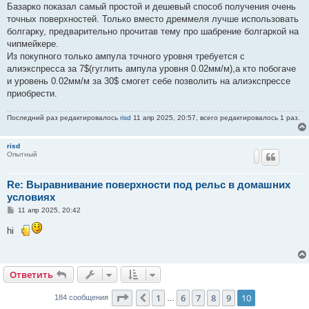
Базарко показал самый простой и дешевый способ получения очень
точных поверхностей. Только вместо дреммеля лучше использовать
болгарку, предварительно прочитав тему про шабрение болгаркой на
чипмейкере.
Из покупного только ампула точного уровня требуется с
алиэкспресса за 7$(гуглить ампула уровня 0.02мм/м),а кто побогаче
и уровень 0.02мм/м за 30$ смогет себе позволить на алиэкспрессе
приобрести.
Последний раз редактировалось
risd
11 апр 2025, 20:57, всего редактировалось 1 раз.
risd
Опытный
Re: Выравнивание поверхности под рельс в домашних
условиях
С
11 апр 2025, 20:42
о
о
hi
б
щ
е
н
и
Ответить
е
Страница
10
из
10
1
6
7
8
9
10
Пред.
184 сообщения
…