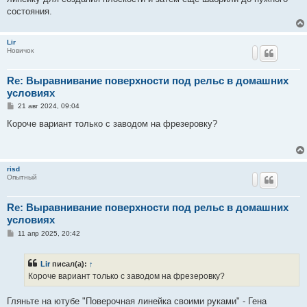
и
е
состояния.
Lir
Новичок
Re: Выравнивание поверхности под рельс в домашних
условиях
С
21 авг 2024, 09:04
о
о
Короче вариант только с заводом на фрезеровку?
б
щ
е
н
и
risd
е
Опытный
Re: Выравнивание поверхности под рельс в домашних
условиях
С
11 апр 2025, 20:42
о
о
б
Lir
писал(а):
↑
щ
е
Короче вариант только с заводом на фрезеровку?
н
и
е
Гляньте на ютубе "Поверочная линейка своими руками" - Гена