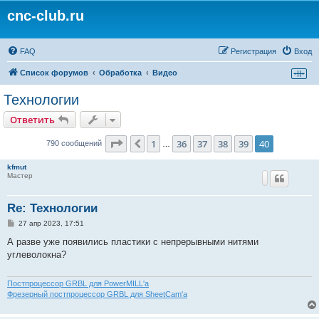
cnc-club.ru
FAQ
Регистрация
Вход
Список форумов
Обработка
Видео
Технологии
Ответить
Страница
40
из
40
1
36
37
38
39
40
Пред.
790 сообщений
…
kfmut
Мастер
Re: Технологии
С
27 апр 2023, 17:51
о
о
А разве уже появились пластики с непрерывными нитями
б
углеволокна?
щ
е
н
и
Постпроцессор GRBL для PowerMILL'а
е
Фрезерный постпроцессор GRBL для SheetCam'а