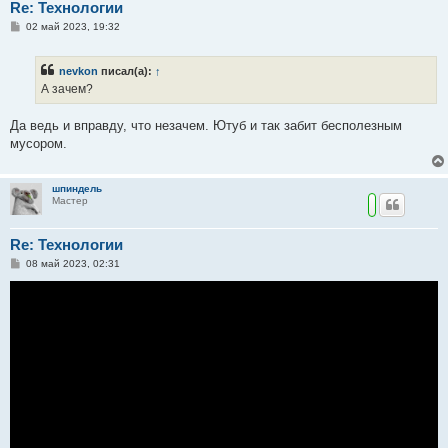
Re: Технологии
С
02 май 2023, 19:32
о
о
б
nevkon
писал(а):
↑
щ
е
А зачем?
н
и
е
Да ведь и вправду, что незачем. Ютуб и так забит бесполезным
мусором.
шпиндель
Мастер
Re: Технологии
С
08 май 2023, 02:31
о
о
б
щ
е
н
и
е