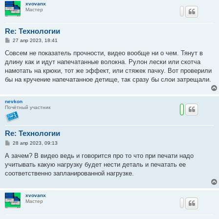
xvovanx
Мастер
Re: Технологии
С
27 апр 2023, 18:41
о
о
Совсем не показатель прочности, видео вообще ни о чем. Тянут в
б
длину как и идут напечатанные волокна. Рулон лески или скотча
щ
е
намотать на крюки, тот же эффект, или стяжек пачку. Вот проверили
н
бы на кручение напечатанное детище, так сразу бы слои затрещали.
и
е
nevkon
Почётный участник
Re: Технологии
С
28 апр 2023, 09:13
о
о
А зачем? В видео ведь и говорится про то что при печати надо
б
учитывать какую нагрузку будет нести деталь и печатать ее
щ
е
соответственно запланированной нагрузке.
н
и
е
xvovanx
Мастер