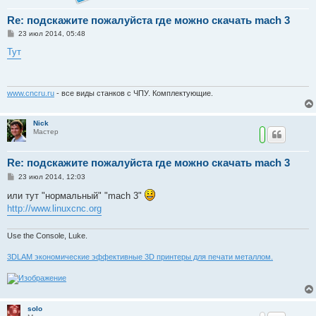
Re: подскажите пожалуйста где можно скачать mach 3
С
23 июл 2014, 05:48
о
о
Тут
б
щ
е
н
и
www.cncru.ru
- все виды станков с ЧПУ. Комплектующие.
е
Nick
Мастер
Re: подскажите пожалуйста где можно скачать mach 3
С
23 июл 2014, 12:03
о
о
или тут "нормальный" "mach 3"
б
http://www.linuxcnc.org
щ
е
н
и
Use the Console, Luke.
е
3DLAM экономические эффективные 3D принтеры для печати металлом.
solo