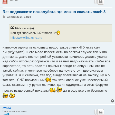
Мастер
Re: подскажите пожалуйста где можно скачать mach 3
С
23 июл 2014, 16:15
о
о
б
Nick писал(а):
щ
е
или тут "нормальный" "mach 3"
н
http://www.linuxcnc.org
и
е
наверное одним из основных недостатков линухЧПУ есть сам
линух(убунта), и его мало известность во всяком случае так было
для мена, даже после пробной установки пришлось делать усилия
над собой чтобы разобраться что и за чем надо нажимать чтобы все
заработало, то есть если ты привык к винде то линух немного не
такой, сейчас у меня все на оборот на ноуте стоит две системы
убунта10.04 и семерка, так под винду практически не захожу, ну а о
том что LCNC нормальный
так это наверное уже неоспоримый
факт, станком чпу рулит отлично, да и поддержка на этом форуме
просто выше всякой похвалы
да и еще все это бесплатно
AVK74
Почётный участник