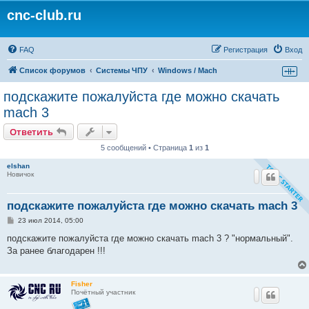
cnc-club.ru
FAQ
Регистрация
Вход
Список форумов
Системы ЧПУ
Windows / Mach
подскажите пожалуйста где можно скачать
mach 3
Ответить
5 сообщений • Страница
1
из
1
elshan
Новичок
подскажите пожалуйста где можно скачать mach 3
С
23 июл 2014, 05:00
о
о
подскажите пожалуйста где можно скачать mach 3 ? "нормальный".
б
За ранее благодарен !!!
щ
е
н
и
Fisher
е
Почётный участник