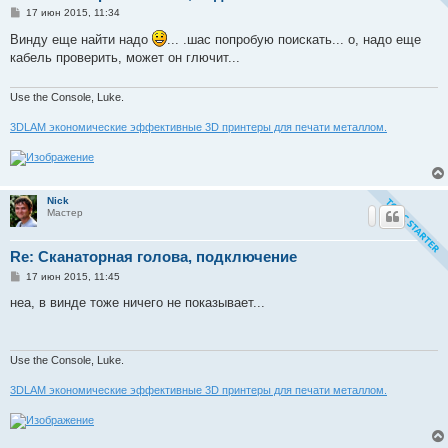
С
17 июн 2015, 11:34
о
о
Винду еще найти надо
... .шас попробую поискать... о, надо еще
б
кабель проверить, может он глючит...
щ
е
н
и
Use the Console, Luke.
е
3DLAM экономические эффективные 3D принтеры для печати металлом.
Nick
Мастер
Re: Сканаторная голова, подключение
С
17 июн 2015, 11:45
о
о
неа, в винде тоже ничего не показывает...
б
щ
е
н
и
Use the Console, Luke.
е
3DLAM экономические эффективные 3D принтеры для печати металлом.