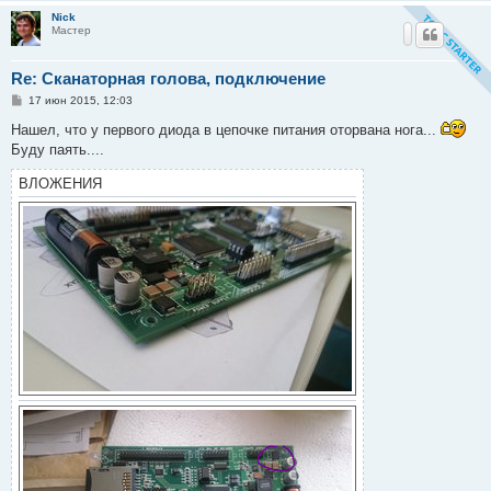
Nick
Мастер
Re: Сканаторная голова, подключение
С
17 июн 2015, 12:03
о
о
Нашел, что у первого диода в цепочке питания оторвана нога...
б
Буду паять....
щ
е
н
ВЛОЖЕНИЯ
и
е