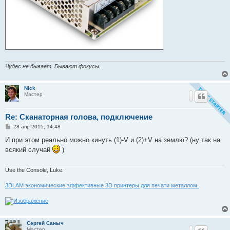
Чудес не бывает. Бывают фокусы.
Nick
Мастер
Re: Сканаторная голова, подключение
С
28 апр 2015, 14:48
о
о
И при этом реально можно кинуть (1)-V и (2)+V на землю? (ну так на
б
всякий случай
)
щ
е
н
и
Use the Console, Luke.
е
3DLAM экономические эффективные 3D принтеры для печати металлом.
Сергей Саныч
Мастер