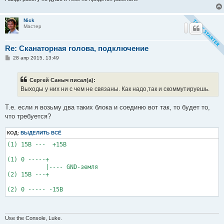
Nick
Мастер
Re: Сканаторная голова, подключение
С
28 апр 2015, 13:49
о
о
б
Сергей Саныч писал(а):
щ
е
Выходы у них ни с чем не связаны. Как надо,так и скоммутируешь.
н
и
е
Т.е. если я возьму два таких блока и соединю вот так, то будет то,
что требуется?
КОД:
ВЫДЕЛИТЬ ВСЁ
(1) 15В ---  +15В

(1) 0 -----+

           |---- GND-земля

(2) 15В ---+

Use the Console, Luke.