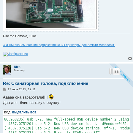
Use the Console, Luke.
3DLAM экономические эффективные 3D принтеры для печати металлом.
Nick
Мастер
Re: Сканаторная голова, подключение
С
17 июн 2015, 12:11
о
о
Ааааа она заработала!!!!
б
Два дня, блин на такую ерунду!
щ
е
н
КОД:
ВЫДЕЛИТЬ ВСЁ
и
е
86.908235] usb 5-2: new full-speed USB device number 2 using o
[ 4587.075120] usb 5-2: New USB device found, idVendor=0451, i
[ 4587.075128] usb 5-2: New USB device strings: Mfr=1, Product
[ 4587.075132] usb 5-2: Product: SCANalone RTC
