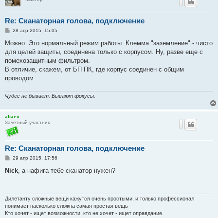
Re: Сканаторная голова, подключение
С
28 апр 2015, 15:05
о
о
Можно. Это нормальный режим работы. Клемма "заземление" - чисто
б
для целей защиты, соединена только с корпусом. Ну, разве еще с
щ
е
помехозащитным фильтром.
н
В отличие, скажем, от БП ПК, где корпус соединен с общим
и
е
проводом.
Чудес не бывает. Бывают фокусы.
aftaev
Зачётный участник
Re: Сканаторная голова, подключение
С
29 апр 2015, 17:56
о
о
Nick
, а нафига тебе сканатор нужен?
б
щ
е
н
и
Дилетанту сложные вещи кажутся очень простыми, и только профессионал
е
понимает насколько сложна самая простая вещь
Кто хочет - ищет возможности, кто не хочет - ищет оправдание.