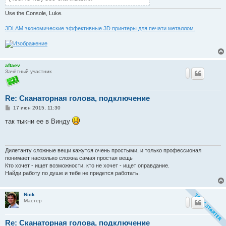
Use the Console, Luke.
3DLAM экономические эффективные 3D принтеры для печати металлом.
aftaev
Зачётный участник
Re: Сканаторная голова, подключение
С
17 июн 2015, 11:30
о
о
так тыкни ее в Винду
б
щ
е
н
и
Дилетанту сложные вещи кажутся очень простыми, и только профессионал
е
понимает насколько сложна самая простая вещь
Кто хочет - ищет возможности, кто не хочет - ищет оправдание.
Найди работу по душе и тебе не придется работать.
Nick
Мастер
Re: Сканаторная голова, подключение