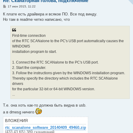
Re: Сканаторная голова, подключение
С
17 июн 2015, 11:22
о
о
К плате есть драйвера и всякое ПО. Все под винду.
б
Но там в readme четко написано, что
щ
е
н
и
е
First-time connection
of the RTC SCANalone to the PC's USB port automatically causes the
WINDOWS
installation program to start.
1. Connect the RTC SCANalone to the PC's USB port.
2. Start the computer.
3. Follow the instructions given by the WINDOWS installation program.
Thereby specify the directory which includes the RTC SCANalone
drivers
for the particular 32-bit or 64-bit WINDOWS version.
...
Т.е. она хоть как-то должна быть видна в usb.
а в dmesg ничего
ВЛОЖЕНИЯ
rtc_scanalone_software_20140409_49460.zip
(433.43 КБ) 389 скачиваний