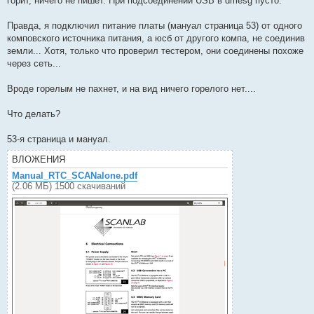
горит, ничего не пишет. При подсоединении USB в dmesg пусто.
н
и
е
Правда, я подключил питание платы (мануал страница 53) от одного
комповского источника питания, а юсб от другого компа, не соединив
земли... Хотя, только что проверил тестером, они соединены похоже
через сеть...
Вроде горелым не пахнет, и на вид ничего горелого нет....
Что делать?
53-я страница и мануал.
ВЛОЖЕНИЯ
Manual_RTC_SCANalone.pdf
(2.06 МБ) 1500 скачиваний