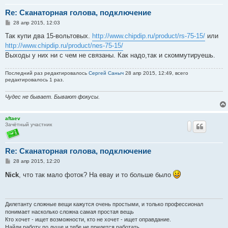
Re: Сканаторная голова, подключение
С
28 апр 2015, 12:03
о
о
Так купи два 15-вольтовых.
http://www.chipdip.ru/product/rs-75-15/
или
б
http://www.chipdip.ru/product/nes-75-15/
щ
е
Выходы у них ни с чем не связаны. Как надо,так и скоммутируешь.
н
и
е
Последний раз редактировалось
Сергей Саныч
28 апр 2015, 12:49, всего
редактировалось 1 раз.
Чудес не бывает. Бывают фокусы.
aftaev
Зачётный участник
Re: Сканаторная голова, подключение
С
28 апр 2015, 12:20
о
о
Nick
, что так мало фоток? На евау и то больше было
б
щ
е
н
и
Дилетанту сложные вещи кажутся очень простыми, и только профессионал
е
понимает насколько сложна самая простая вещь
Кто хочет - ищет возможности, кто не хочет - ищет оправдание.
Найди работу по душе и тебе не придется работать.