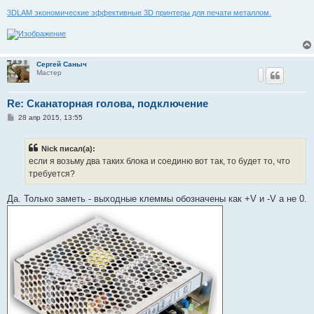
3DLAM экономические эффективные 3D принтеры для печати металлом.
Сергей Саныч
Мастер
Re: Сканаторная голова, подключение
С
28 апр 2015, 13:55
о
о
б
Nick писал(а):
щ
е
если я возьму два таких блока и соединю вот так, то будет то, что
н
требуется?
и
е
Да. Только заметь - выходные клеммы обозначены как +V и -V а не 0.