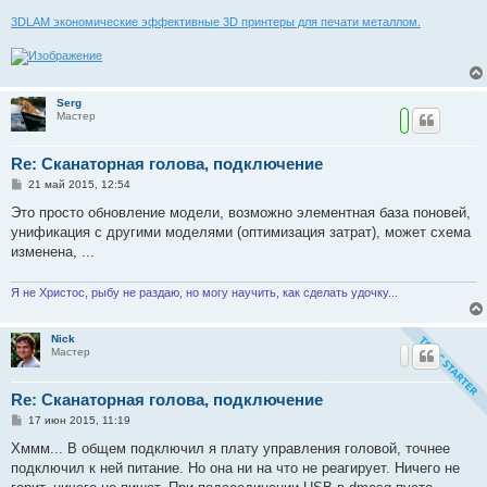
е
3DLAM экономические эффективные 3D принтеры для печати металлом.
Serg
Мастер
Re: Сканаторная голова, подключение
С
21 май 2015, 12:54
о
о
Это просто обновление модели, возможно элементная база поновей,
б
унификация с другими моделями (оптимизация затрат), может схема
щ
е
изменена, ...
н
и
е
Я не Христос, рыбу не раздаю, но могу научить, как сделать удочку...
Nick
Мастер
Re: Сканаторная голова, подключение
С
17 июн 2015, 11:19
о
о
Хммм... В общем подключил я плату управления головой, точнее
б
подключил к ней питание. Но она ни на что не реагирует. Ничего не
щ
е