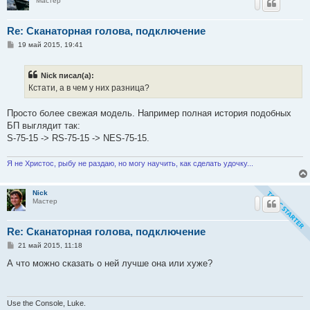
Мастер
Re: Сканаторная голова, подключение
С
19 май 2015, 19:41
о
о
б
Nick писал(а):
щ
е
Кстати, а в чем у них разница?
н
и
е
Просто более свежая модель. Например полная история подобных
БП выглядит так:
S-75-15 -> RS-75-15 -> NES-75-15.
Я не Христос, рыбу не раздаю, но могу научить, как сделать удочку...
Nick
Мастер
Re: Сканаторная голова, подключение
С
21 май 2015, 11:18
о
о
А что можно сказать о ней лучше она или хуже?
б
щ
е
н
и
Use the Console, Luke.