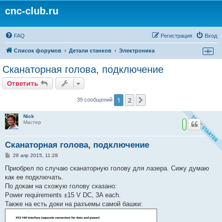
cnc-club.ru
FAQ
Регистрация
Вход
Список форумов
Детали станков
Электроника
Сканаторная голова, подключение
Ответить
1
2
След.
39 сообщений
Nick
Мастер
Сканаторная голова, подключение
С
28 апр 2015, 11:28
о
о
Приобрел по случаю сканаторную голову для лазера. Сижу думаю
б
как ее подключать.
щ
е
По докам на схожую голову сказано:
н
Power requirements ±15 V DC, 3A each.
и
е
Также на есть доки на разъемы самой башки: