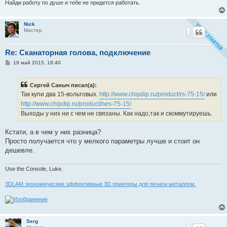
Найди работу по душе и тебе не придется работать.
Nick
Мастер
Re: Сканаторная голова, подключение
С
19 май 2015, 18:40
о
о
б
Сергей Саныч писал(а):
щ
е
Так купи два 15-вольтовых.
http://www.chipdip.ru/product/rs-75-15/
или
н
http://www.chipdip.ru/product/nes-75-15/
и
е
Выходы у них ни с чем не связаны. Как надо,так и скоммутируешь.
Кстати, а в чем у них разница?
Просто получается что у мелкого параметры лучше и стоит он
дешевле.
Use the Console, Luke.
3DLAM экономические эффективные 3D принтеры для печати металлом.
Serg