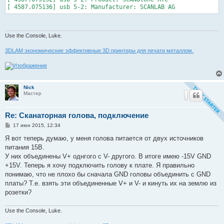
Use the Console, Luke.
3DLAM экономические эффективные 3D принтеры для печати металлом.
Nick
Мастер
Re: Сканаторная голова, подключение
С
17 июн 2015, 12:34
о
о
Я вот теперь думаю, у меня голова питается от двух источников
б
питания 15В.
щ
е
У них объединены V+ однгого c V- другого. В итоге имею -15V GND
н
+15V. Теперь я хочу подключить голову к плате. Я правильно
и
е
понимаю, что не плохо бы сначала GND головы объединить с GND
платы? Т.е. взять эти объединенные V+ и V- и кинуть их на землю из
розетки?
Use the Console, Luke.