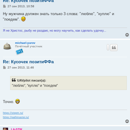
Re: Кусочек позитиФФа
С
27 сен 2013, 10:58
о
о
Ну мужчина должен знать только 3 слова: "люблю", "куплю" и
б
"поедем".
щ
е
н
и
Я не Христос, рыбу не раздаю, но могу научить, как сделать удочку...
е
michael-yurov
Почётный участник
Re: Кусочек позитиФФа
С
27 сен 2013, 11:46
о
о
б
UAVpilot писал(а):
щ
е
"люблю", "куплю" и "поедем"
н
и
е
Точно.
https://stepm.ru/
https://pathmaster.ru/
LA-STIK