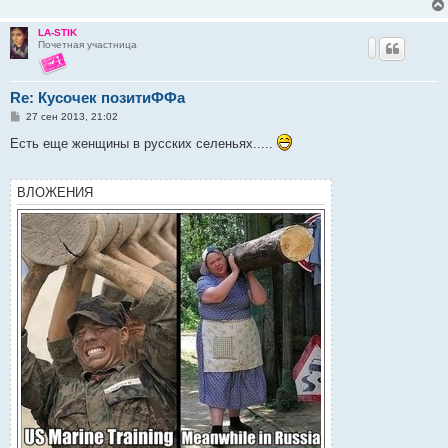
LA-STIK
Почетная участница
Re: Кусочек позитиФФа
С
27 сен 2013, 21:02
о
о
Есть еще женщины в русских селеньях.....
б
щ
е
н
ВЛОЖЕНИЯ
и
е