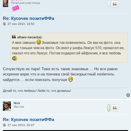
Почетная участница
Re: Кусочек позитиФФа
С
27 сен 2013, 13:52
о
о
б
aftaev писал(а):
щ
е
А мне смешно
Знакомые так поженились. Он как на фото, она
н
еще тоньше чем на фото. Он взял у шефа Лексус 570, прокатил ее,
и
е
сказал что его Лексус. Потом подарил ей айфончик, и все любовь
Сочувствую их паре! Тоже есть такие знакомые.... Но все равно
искренне верю что и на пончика свой бескорыстный любитель
найдется.....если поискать получше
Делай то, что любишь! Люби то, что делаешь!
Nick
Мастер
Re: Кусочек позитиФФа
С
27 сен 2013, 20:47
о