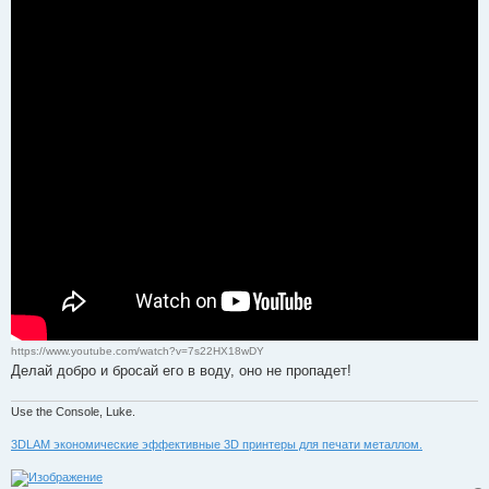
о
б
щ
е
н
и
е
https://www.youtube.com/watch?v=7s22HX18wDY
Делай добро и бросай его в воду, оно не пропадет!
Use the Console, Luke.
3DLAM экономические эффективные 3D принтеры для печати металлом.