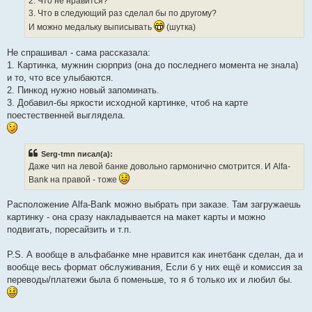
2. Что не нравится?
3. Что в следующий раз сделал бы по другому?
И можно медальку выписывать
(шутка)
Не спрашивал - сама рассказала:
1. Картинка, мужнин сюрприз (она до последнего момента не знала)
и то, что все улыбаются.
2. Пинкод нужно новый запоминать.
3. Добавил-бы яркости исходной картинке, чтоб на карте
поестественней выглядела.
Serg-tmn писал(а):
Даже чип на левой банке довольно гармонично смотрится. И Alfa-
Bank на правой - тоже
Расположение Alfa-Bank можно выбрать при заказе. Там загружаешь
картинку - она сразу накладывается на макет карты и можно
подвигать, поресайзить и т.п.
P.S. А вообще в альфабанке мне нравится как инетбанк сделан, да и
вообще весь формат обслуживания, Если б у них ещё и комиссия за
переводы/платежи была б поменьше, то я б только их и любил бы.