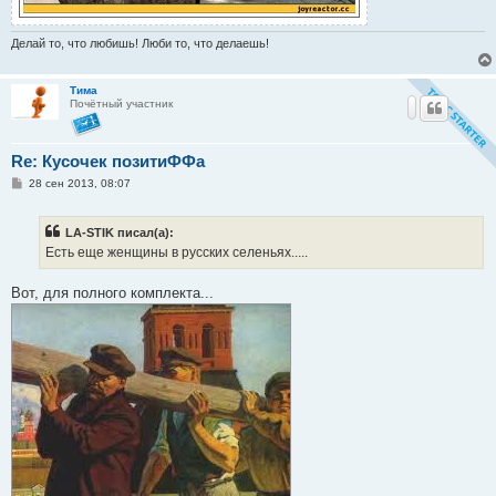
Делай то, что любишь! Люби то, что делаешь!
Тима
Почётный участник
Re: Кусочек позитиФФа
С
28 сен 2013, 08:07
о
о
б
LA-STIK писал(а):
щ
е
Есть еще женщины в русских селеньях.....
н
и
е
Вот, для полного комплекта...