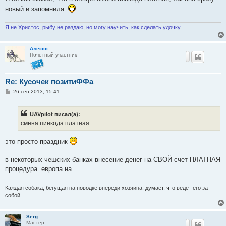
н
новый и запомнила.
и
е
Я не Христос, рыбу не раздаю, но могу научить, как сделать удочку...
Алексс
Почётный участник
Re: Кусочек позитиФФа
С
26 сен 2013, 15:41
о
о
б
UAVpilot писал(а):
щ
е
смена пинкода платная
н
и
е
это просто праздник
в некоторых чешских банках внесение денег на СВОЙ счет ПЛАТНАЯ
процедура. европа на.
Каждая собака, бегущая на поводке впереди хозяина, думает, что ведет его за
собой.
Serg
Мастер