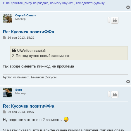
Я не Христос, рыбу не раздаю, но могу научить, как сделать удочку...
Сергей Саныч
Мастер
Re: Кусочек позитиФФа
С
26 сен 2013, 15:22
о
о
б
UAVpilot писал(а):
щ
е
2. Пинкод нужно новый запоминать.
н
и
е
так вроде сменить пин-код не проблема
Чудес не бывает. Бывают фокусы.
Serg
Мастер
Re: Кусочек позитиФФа
С
26 сен 2013, 15:37
о
о
Ну надо-же что-то в п.2 записать.
б
щ
е
Я ей как сказал, что в альфе смена пинкода платная, так она сразу