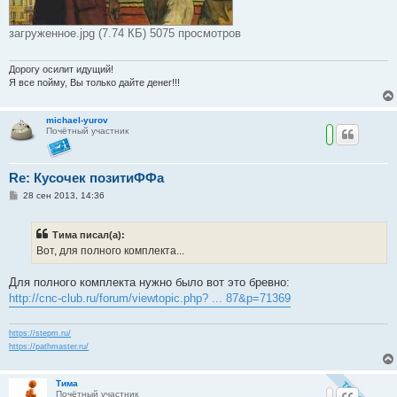
загруженное.jpg (7.74 КБ) 5075 просмотров
Дорогу осилит идущий!
Я все пойму, Вы только дайте денег!!!
michael-yurov
Почётный участник
Re: Кусочек позитиФФа
С
28 сен 2013, 14:36
о
о
б
Тима писал(а):
щ
е
Вот, для полного комплекта...
н
и
е
Для полного комплекта нужно было вот это бревно:
http://cnc-club.ru/forum/viewtopic.php? ... 87&p=71369
https://stepm.ru/
https://pathmaster.ru/
Тима
Почётный участник