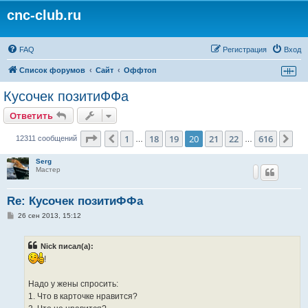
cnc-club.ru
FAQ
Регистрация
Вход
Список форумов
Сайт
Оффтоп
Кусочек позитиФФа
Ответить
Страница
20
из
616
1
18
19
20
21
22
616
Пред.
Сл
12311 сообщений
…
…
Serg
Мастер
Re: Кусочек позитиФФа
С
26 сен 2013, 15:12
о
о
б
Nick писал(а):
щ
е
!
н
и
е
Надо у жены спросить:
1. Что в карточке нравится?