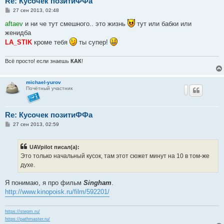
Re: Кусочек позитиФФа
С
27 сен 2013, 02:48
о
о
aftaev
и ни че тут смешного.. это жизнь
тут или бабки или
б
женидба
щ
е
LA_STIK
кроме тебя
ты супер!
н
и
е
Всё просто! если знаешь
КАК
!
michael-yurov
Почётный участник
Re: Кусочек позитиФФа
С
27 сен 2013, 02:59
о
о
б
UAVpilot писал(а):
щ
е
Это только начальный кусок, там этот сюжет минут на 10 в том-же
н
духе.
и
е
Я понимаю, я про фильм
Singham
.
http://www.kinopoisk.ru/film/592201/
https://stepm.ru/
https://pathmaster.ru/