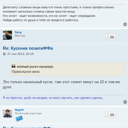
Дилетанту сложные вещи кажутся очень простыми, и только профессионал
понимает насколько сложна самая простая вещь
Кто хочет - ищет возможности, кто не хочет - ищет оправдание.
Найди работу по душе и тебе не придется работать.
Serg
Мастер
Re: Кусочек позитиФФа
С
27 сен 2013, 02:16
о
о
б
michael-yurov писал(а):
щ
е
Прикольное кино.
н
и
е
Это только начальный кусок, там этот сюжет минут на 10 в том-же
духе.
Я не Христос, рыбу не раздаю, но могу научить, как сделать удочку...
NightV
Почётный участник