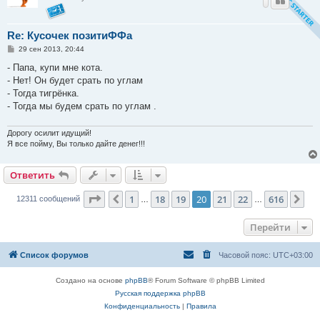
Re: Кусочек позитиФФа
С
29 сен 2013, 20:44
о
о
- Папа, купи мне кота.
б
- Нет! Он будет срать по углам
щ
е
- Тогда тигрёнка.
н
- Тогда мы будем срать по углам .
и
е
Дорогу осилит идущий!
Я все пойму, Вы только дайте денег!!!
Ответить
Страница
20
из
616
1
18
19
20
21
22
616
Пред.
Сл
12311 сообщений
…
…
Перейти
Список форумов
Часовой пояс:
UTC+03:00
Создано на основе
phpBB
® Forum Software © phpBB Limited
Русская поддержка phpBB
Конфиденциальность
|
Правила