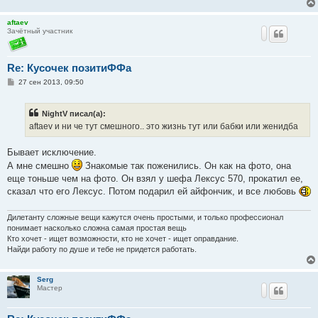
aftaev
Зачётный участник
Re: Кусочек позитиФФа
С
27 сен 2013, 09:50
о
о
б
NightV писал(а):
щ
е
aftaev и ни че тут смешного.. это жизнь тут или бабки или женидба
н
и
е
Бывает исключение.
А мне смешно
Знакомые так поженились. Он как на фото, она
еще тоньше чем на фото. Он взял у шефа Лексус 570, прокатил ее,
сказал что его Лексус. Потом подарил ей айфончик, и все любовь
Дилетанту сложные вещи кажутся очень простыми, и только профессионал
понимает насколько сложна самая простая вещь
Кто хочет - ищет возможности, кто не хочет - ищет оправдание.
Найди работу по душе и тебе не придется работать.
Serg
Мастер