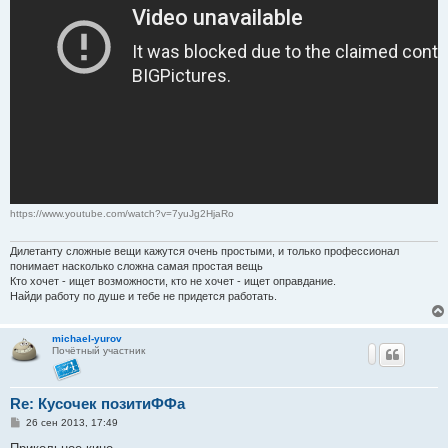
https://www.youtube.com/watch?v=7yuJg2HjaRo
Дилетанту сложные вещи кажутся очень простыми, и только профессионал
понимает насколько сложна самая простая вещь
Кто хочет - ищет возможности, кто не хочет - ищет оправдание.
Найди работу по душе и тебе не придется работать.
michael-yurov
Почётный участник
Re: Кусочек позитиФФа
С
26 сен 2013, 17:49
о
о