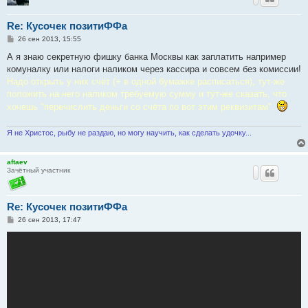
Re: Кусочек позитиФФа
С
26 сен 2013, 15:55
о
о
А я знаю секретную фишку банка Москвы как заплатить например
б
комуналку или налоги наликом через кассира и совсем без комиссии!
щ
е
Надо открыть у них счёт (+ в одной бумажке расписаться), тут-же
н
положить на него наликом требуемую сумму и тут-же сказать, что
и
е
хочешь "перечислить деньги со счёта по вот этим реквизитам".
Я не Христос, рыбу не раздаю, но могу научить, как сделать удочку...
aftaev
Зачётный участник
Re: Кусочек позитиФФа
С
26 сен 2013, 17:47
о
о
б
щ
е
н
и
е