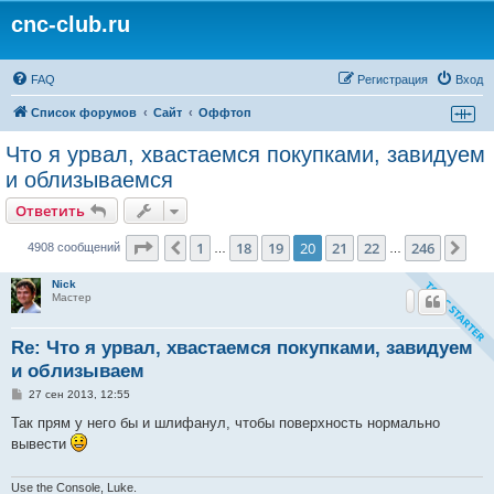
cnc-club.ru
FAQ
Регистрация
Вход
Список форумов
Сайт
Оффтоп
Что я урвал, хвастаемся покупками, завидуем
и облизываемся
Ответить
Страница
20
из
246
1
18
19
20
21
22
246
Пред.
Сле
4908 сообщений
…
…
Nick
Мастер
Re: Что я урвал, хвастаемся покупками, завидуем
и облизываем
С
27 сен 2013, 12:55
о
о
Так прям у него бы и шлифанул, чтобы поверхность нормально
б
вывести
щ
е
н
и
Use the Console, Luke.