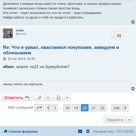
Дилетанту сложные вещи кажутся очень простыми, и только профессионал
понимает насколько сложна самая простая вещь
Кто хочет - ищет возможности, кто не хочет - ищет оправдание.
Найди работу по душе и тебе не придется работать.
aegis
Мастер
Re: Что я урвал, хвастаемся покупками, завидуем и
облизываем
С
23 окт 2013, 15:50
о
о
aftaev
, аналог нц31 на буржуйском?
б
щ
е
н
и
нікому нічого не нав'язую.
е
Ответить
Страница
20
из
246
1
18
19
20
21
22
246
Пред.
Сле
4908 сообщений
…
…
Перейти
Список форумов
Часовой пояс:
UTC+03:00