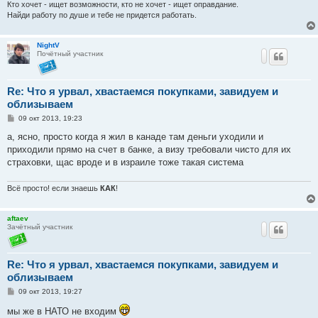
Кто хочет - ищет возможности, кто не хочет - ищет оправдание.
Найди работу по душе и тебе не придется работать.
NightV
Почётный участник
Re: Что я урвал, хвастаемся покупками, завидуем и
облизываем
С
09 окт 2013, 19:23
о
о
а, ясно, просто когда я жил в канаде там деньги уходили и
б
приходили прямо на счет в банке, а визу требовали чисто для их
щ
е
страховки, щас вроде и в израиле тоже такая система
н
и
е
Всё просто! если знаешь
КАК
!
aftaev
Зачётный участник
Re: Что я урвал, хвастаемся покупками, завидуем и
облизываем
С
09 окт 2013, 19:27
о
о
мы же в НАТО не входим
б