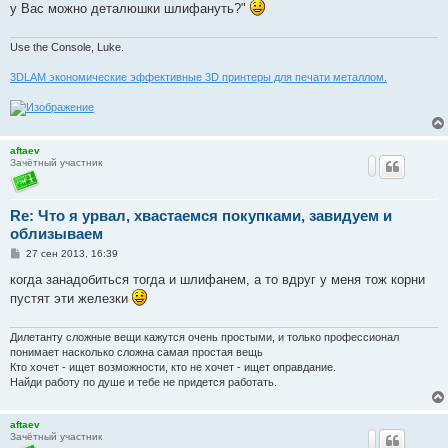
у Вас можно деталюшки шлифануть?"
щ
е
н
и
Use the Console, Luke.
е
3DLAM экономические эффективные 3D принтеры для печати металлом.
aftaev
Зачётный участник
Re: Что я урвал, хвастаемся покупками, завидуем и
облизываем
С
27 сен 2013, 16:39
о
о
когда занадобиться тогда и шлифанем, а то вдруг у меня тож корни
б
пустят эти железки
щ
е
н
и
Дилетанту сложные вещи кажутся очень простыми, и только профессионал
е
понимает насколько сложна самая простая вещь
Кто хочет - ищет возможности, кто не хочет - ищет оправдание.
Найди работу по душе и тебе не придется работать.
aftaev
Зачётный участник