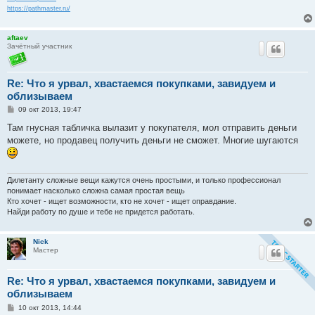
https://pathmaster.ru/
aftaev
Зачётный участник
Re: Что я урвал, хвастаемся покупками, завидуем и
облизываем
С
09 окт 2013, 19:47
о
о
Там гнусная табличка вылазит у покупателя, мол отправить деньги
б
можете, но продавец получить деньги не сможет. Многие шугаются
щ
е
н
и
е
Дилетанту сложные вещи кажутся очень простыми, и только профессионал
понимает насколько сложна самая простая вещь
Кто хочет - ищет возможности, кто не хочет - ищет оправдание.
Найди работу по душе и тебе не придется работать.
Nick
Мастер
Re: Что я урвал, хвастаемся покупками, завидуем и
облизываем
С
10 окт 2013, 14:44