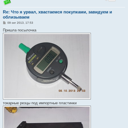
Re: Что я урвал, хвастаемся покупками, завидуем и
облизываем
С
09 окт 2013, 17:53
о
о
Пришла посылочка
б
щ
е
н
и
е
токарные резцы под импортные пластинки