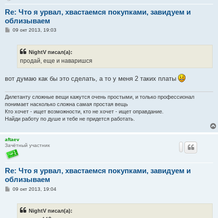
Re: Что я урвал, хвастаемся покупками, завидуем и
облизываем
С
09 окт 2013, 19:03
о
о
б
NightV писал(а):
щ
е
продай, еще и наваришся
н
и
е
вот думаю как бы это сделать, а то у меня 2 таких платы
Дилетанту сложные вещи кажутся очень простыми, и только профессионал
понимает насколько сложна самая простая вещь
Кто хочет - ищет возможности, кто не хочет - ищет оправдание.
Найди работу по душе и тебе не придется работать.
aftaev
Зачётный участник
Re: Что я урвал, хвастаемся покупками, завидуем и
облизываем
С
09 окт 2013, 19:04
о
о
б
NightV писал(а):
щ
е