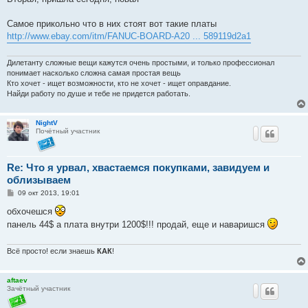
Самое прикольно что в них стоят вот такие платы
http://www.ebay.com/itm/FANUC-BOARD-A20 ... 589119d2a1
Дилетанту сложные вещи кажутся очень простыми, и только профессионал
понимает насколько сложна самая простая вещь
Кто хочет - ищет возможности, кто не хочет - ищет оправдание.
Найди работу по душе и тебе не придется работать.
NightV
Почётный участник
Re: Что я урвал, хвастаемся покупками, завидуем и
облизываем
С
09 окт 2013, 19:01
о
о
обхочешся
б
панель 44$ а плата внутри 1200$!!! продай, еще и наваришся
щ
е
н
и
Всё просто! если знаешь
КАК
!
е
aftaev
Зачётный участник