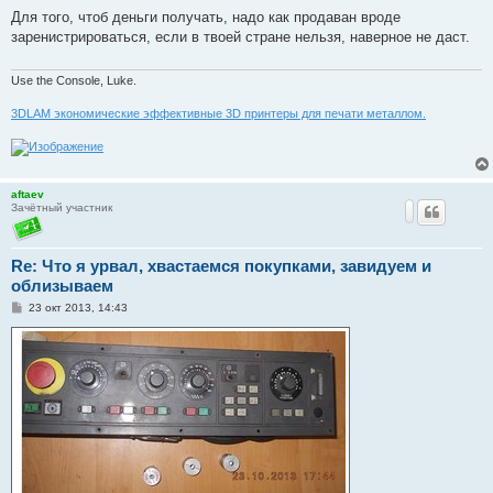
о
о
Для того, чтоб деньги получать, надо как продаван вроде
б
заренистрироваться, если в твоей стране нельзя, наверное не даст.
щ
е
н
и
Use the Console, Luke.
е
3DLAM экономические эффективные 3D принтеры для печати металлом.
aftaev
Зачётный участник
Re: Что я урвал, хвастаемся покупками, завидуем и
облизываем
С
23 окт 2013, 14:43
о
о
б
щ
е
н
и
е