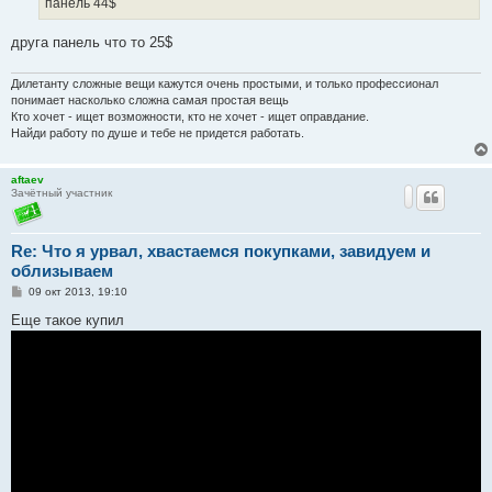
панель 44$
н
и
е
друга панель что то 25$
Дилетанту сложные вещи кажутся очень простыми, и только профессионал
понимает насколько сложна самая простая вещь
Кто хочет - ищет возможности, кто не хочет - ищет оправдание.
Найди работу по душе и тебе не придется работать.
aftaev
Зачётный участник
Re: Что я урвал, хвастаемся покупками, завидуем и
облизываем
С
09 окт 2013, 19:10
о
о
Еще такое купил
б
щ
е
н
и
е