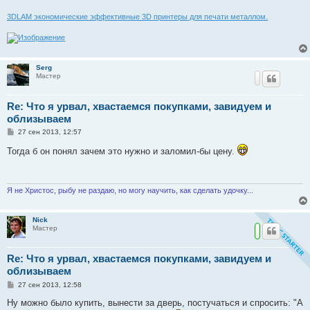
е
3DLAM экономические эффективные 3D принтеры для печати металлом.
Serg
Мастер
Re: Что я урвал, хвастаемся покупками, завидуем и
облизываем
С
27 сен 2013, 12:57
о
о
Тогда б он понял зачем это нужно и заломил-бы цену.
б
щ
е
н
и
Я не Христос, рыбу не раздаю, но могу научить, как сделать удочку...
е
Nick
Мастер
Re: Что я урвал, хвастаемся покупками, завидуем и
облизываем
С
27 сен 2013, 12:58
о
о
Ну можно было купить, вынести за дверь, постучаться и спросить: "А
б