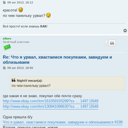
С
09 окт 2013, 18:12
о
о
красота!
б
по чем панельку урвал?
щ
е
н
и
Всё просто! если знаешь
КАК
!
е
aftaev
Зачётный участник
Re: Что я урвал, хвастаемся покупками, завидуем и
облизываем
С
09 окт 2013, 18:50
о
о
б
NightV писал(а):
щ
е
по чем панельку урвал?
н
и
е
где какая я не знаю, покупал обе почти сразу.
http://www.ebay.com/itm/161059193299?ss ... 1497.l2649
http://www.ebay.com/itm/130941088630?ss ... 1497.l2649
Одна пришла б/у
Что я урвал, хвастаемся покупками, завидуем и облизываемся #198
Вторая, пришла сегодня, новая