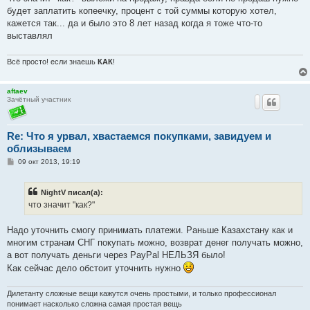
будет заплатить копеечку, процент с той суммы которую хотел,
кажется так... да и было это 8 лет назад когда я тоже что-то
выставлял
Всё просто! если знаешь
КАК
!
aftaev
Зачётный участник
Re: Что я урвал, хвастаемся покупками, завидуем и
облизываем
С
09 окт 2013, 19:19
о
о
б
NightV писал(а):
щ
е
что значит "как?"
н
и
е
Надо уточнить смогу принимать платежи. Раньше Казахстану как и
многим странам СНГ покупать можно, возврат денег получать можно,
а вот получать деньги через PayPal НЕЛЬЗЯ было!
Как сейчас дело обстоит уточнить нужно
Дилетанту сложные вещи кажутся очень простыми, и только профессионал
понимает насколько сложна самая простая вещь