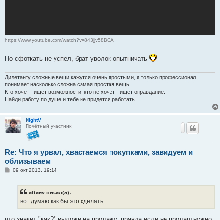
https://www.youtube.com/watch?v=843jjv58BCA
Но сфоткать не успел, брат уволок опытничать
Дилетанту сложные вещи кажутся очень простыми, и только профессионал
понимает насколько сложна самая простая вещь
Кто хочет - ищет возможности, кто не хочет - ищет оправдание.
Найди работу по душе и тебе не придется работать.
NightV
Почётный участник
Re: Что я урвал, хвастаемся покупками, завидуем и
облизываем
С
09 окт 2013, 19:14
о
о
б
aftaev писал(а):
щ
е
вот думаю как бы это сделать
н
и
е
что значит "как?" выложи на продажу, правда если не продаш нужно