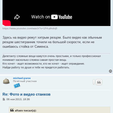
https://www.youtube.com/watch?v=1F4-plhdnj0
Здесь на видео режут хитрым резцом. Было видео как обычным
резцом шестигранник точили на большой скорости, если не
ошибаюсь стойка от Сименса.
Дилетанту сложные вещи кажутся очень простыми, и только профессионал
понимает насколько сложна самая простая вещь
Кто хочет - ищет возможности, кто не хочет - ищет оправдание.
Найди работу по душе и тебе не придется работать.
michael-yurov
Почётный участник
Re: Фото и видео станков
С
06 ноя 2013, 18:36
о
о
б
aftaev писал(а):
щ