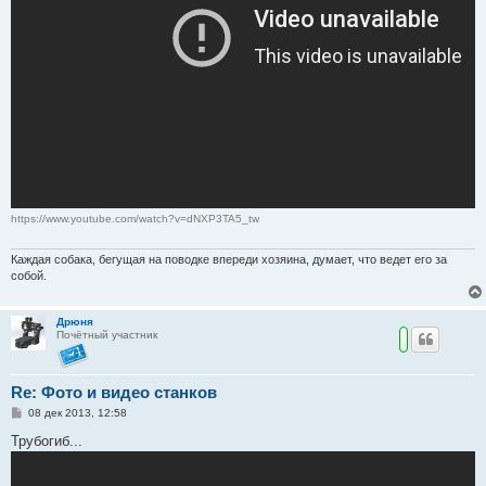
https://www.youtube.com/watch?v=dNXP3TA5_tw
Каждая собака, бегущая на поводке впереди хозяина, думает, что ведет его за
собой.
Дрюня
Почётный участник
Re: Фото и видео станков
С
08 дек 2013, 12:58
о
о
Трубогиб...
б
щ
е