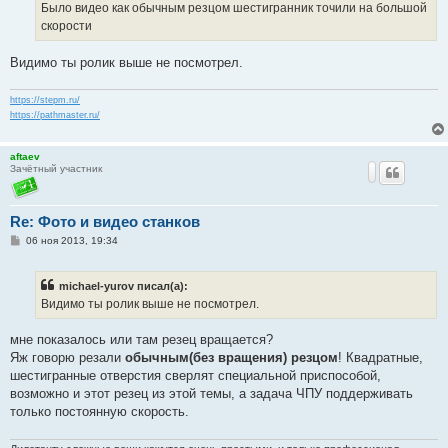
е
Было видео как обычным резцом шестигранник точили на большой
н
скорости
и
е
Видимо ты ролик выше не посмотрел.
https://stepm.ru/
https://pathmaster.ru/
aftaev
Зачётный участник
Re: Фото и видео станков
С
06 ноя 2013, 19:34
о
о
б
michael-yurov писал(а):
щ
е
Видимо ты ролик выше не посмотрел.
н
и
е
мне показалось или там резец вращается?
Яж говорю резали
обычным(без вращения) резцом
! Квадратные,
шестигранные отверстия сверлят специальной приспособой,
возможно и этот резец из этой темы, а задача ЧПУ поддерживать
только постоянную скорость.