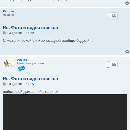
Patricio
Новичок
Re: Фото и видео станков
С
04 дек 2013, 16:52
о
о
C механической синхронизацией вообще бодрый!..
б
щ
е
н
и
Алексс
е
Почётный участник
Re: Фото и видео станков
С
08 дек 2013, 12:25
о
о
небольшой домашний станочек
б
щ
е
н
и
е