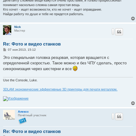
Дилетанту сложные вещи кажутся очень простыми, и только профессионал
понимает насколько сложна самая простая вещь
Кто хочет - ищет возможности, кто не хочет - ищет оправдание.
Найди работу по душе и тебе не придется работать.
Nick
Мастер
Re: Фото и видео станков
С
07 ноя 2013, 15:12
о
о
Это специальная головка резцовая, которая вращается с
б
определенной скоростью. Такое можно и без ЧПУ сделать, просто
щ
е
синхронизация через шестерни и все
н
и
е
Use the Console, Luke.
3DLAM экономические эффективные 3D принтеры для печати металлом.
Алексс
Почётный участник
Re: Фото и видео станков