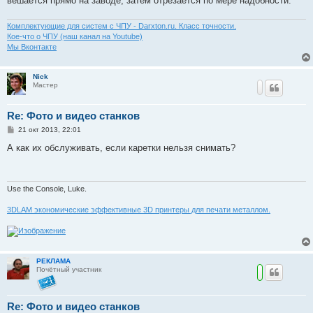
вешается прямо на заводе, затем отрезается по мере надобности.
Комплектующие для систем с ЧПУ - Darxton.ru. Класс точности.
Кое-что о ЧПУ (наш канал на Youtube)
Мы Вконтакте
Nick
Мастер
Re: Фото и видео станков
С
21 окт 2013, 22:01
о
о
А как их обслуживать, если каретки нельзя снимать?
б
щ
е
н
и
Use the Console, Luke.
е
3DLAM экономические эффективные 3D принтеры для печати металлом.
РЕКЛАМА
Почётный участник
Re: Фото и видео станков