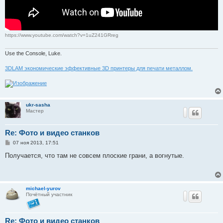
https://www.youtube.com/watch?v=1uZ241GRreg
Use the Console, Luke.
3DLAM экономические эффективные 3D принтеры для печати металлом.
ukr-sasha
Мастер
Re: Фото и видео станков
С
07 ноя 2013, 17:51
о
о
Получается, что там не совсем плоские грани, а вогнутые.
б
щ
е
н
и
michael-yurov
е
Почётный участник
Re: Фото и видео станков