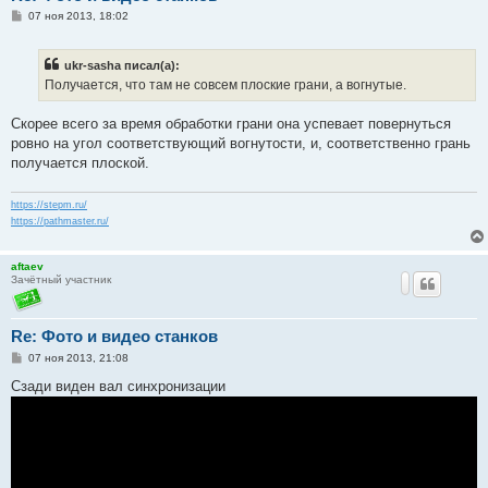
С
07 ноя 2013, 18:02
о
о
б
ukr-sasha писал(а):
щ
е
Получается, что там не совсем плоские грани, а вогнутые.
н
и
е
Скорее всего за время обработки грани она успевает повернуться
ровно на угол соответствующий вогнутости, и, соответственно грань
получается плоской.
https://stepm.ru/
https://pathmaster.ru/
aftaev
Зачётный участник
Re: Фото и видео станков
С
07 ноя 2013, 21:08
о
о
Сзади виден вал синхронизации
б
щ
е
н
и
е