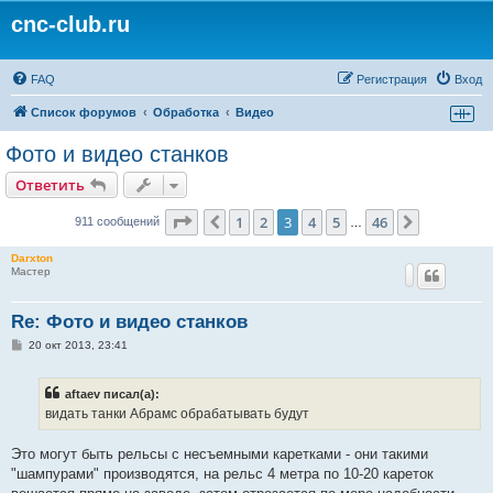
cnc-club.ru
FAQ
Регистрация
Вход
Список форумов
Обработка
Видео
Фото и видео станков
Ответить
Страница
3
из
46
1
2
3
4
5
46
Пред.
След.
911 сообщений
…
Darxton
Мастер
Re: Фото и видео станков
С
20 окт 2013, 23:41
о
о
б
aftaev писал(а):
щ
е
видать танки Абрамс обрабатывать будут
н
и
е
Это могут быть рельсы с несъемными каретками - они такими
"шампурами" производятся, на рельс 4 метра по 10-20 кареток