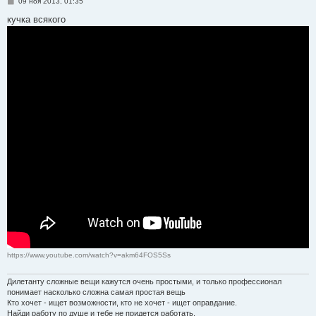
С
09 ноя 2013, 01:35
о
о
кучка всякого
б
щ
е
н
и
е
https://www.youtube.com/watch?v=akm64FOS5Ss
Дилетанту сложные вещи кажутся очень простыми, и только профессионал
понимает насколько сложна самая простая вещь
Кто хочет - ищет возможности, кто не хочет - ищет оправдание.
Найди работу по душе и тебе не придется работать.