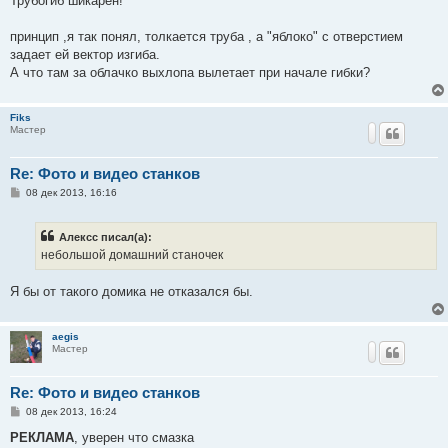
Трубогиб шикарен!
б
щ
е
принцип ,я так понял, толкается труба , а "яблоко" с отверстием
н
задает ей вектор изгиба.
и
е
А что там за облачко выхлопа вылетает при начале гибки?
Fiks
Мастер
Re: Фото и видео станков
С
08 дек 2013, 16:16
о
о
б
Алексс писал(а):
щ
е
небольшой домашний станочек
н
и
е
Я бы от такого домика не отказался бы.
aegis
Мастер
Re: Фото и видео станков
С
08 дек 2013, 16:24
о
о
РЕКЛАМА
, уверен что смазка
б