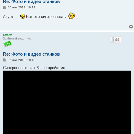
Re: Фото и видео станков
С
06 ноя 2013, 16:12
о
о
Акуеть...
Вот это синхронность.
б
щ
е
н
и
aftaev
е
Зачётный участник
Re: Фото и видео станков
С
06 ноя 2013, 18:13
о
о
Синхронность как бы не проблема
б
щ
е
н
и
е