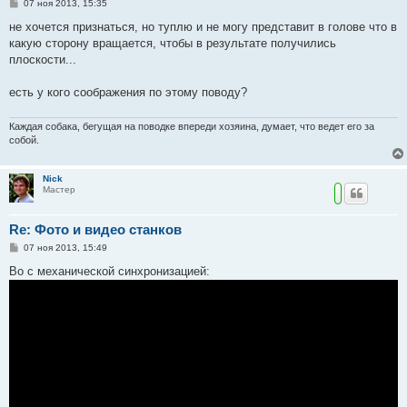
С
07 ноя 2013, 15:35
о
о
не хочется признаться, но туплю и не могу представит в голове что в
б
какую сторону вращается, чтобы в результате получились
щ
е
плоскости...
н
и
е
есть у кого соображения по этому поводу?
Каждая собака, бегущая на поводке впереди хозяина, думает, что ведет его за
собой.
Nick
Мастер
Re: Фото и видео станков
С
07 ноя 2013, 15:49
о
о
Во с механической синхронизацией:
б
щ
е
н
и
е