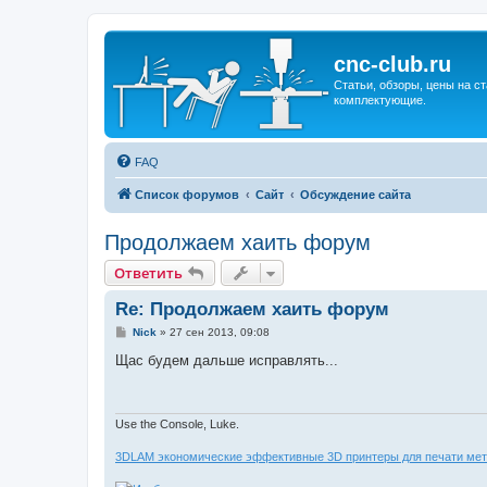
cnc-club.ru
Статьи, обзоры, цены на ст
комплектующие.
FAQ
Список форумов
Сайт
Обсуждение сайта
Продолжаем хаить форум
Ответить
Re: Продолжаем хаить форум
С
Nick
»
27 сен 2013, 09:08
о
о
Щас будем дальше исправлять...
б
щ
е
н
и
Use the Console, Luke.
е
3DLAM экономические эффективные 3D принтеры для печати мет