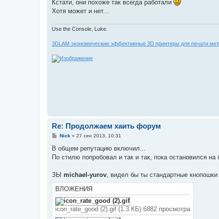
Кстати, они похоже так всегда работали
щ
е
Хотя может и нет...
н
и
е
Use the Console, Luke.
3DLAM экономические эффективные 3D принтеры для печати мет
Re: Продолжаем хаить форум
С
Nick
»
27 сен 2013, 10:31
о
о
В общем репутацию включил...
б
По стилю попробовал и так и так, пока остановился на
щ
е
н
ЗЫ
michael-yurov
, видел бы ты стандартные кнопошки 
и
е
ВЛОЖЕНИЯ
icon_rate_good (2).gif (1.3 КБ) 6882 просмотра