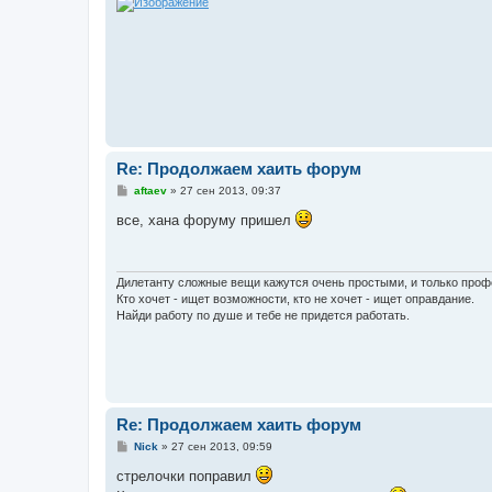
Re: Продолжаем хаить форум
С
aftaev
»
27 сен 2013, 09:37
о
о
все, хана форуму пришел
б
щ
е
н
и
Дилетанту сложные вещи кажутся очень простыми, и только про
е
Кто хочет - ищет возможности, кто не хочет - ищет оправдание.
Найди работу по душе и тебе не придется работать.
Re: Продолжаем хаить форум
С
Nick
»
27 сен 2013, 09:59
о
о
стрелочки поправил
б