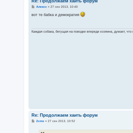
Re: Продолжаем хаить форум
С
Алексс
»
27 сен 2013, 10:40
о
о
вот те бабка и демократия
б
щ
е
н
и
Каждая собака, бегущая на поводке впереди хозяина, думает, что в
е
Re: Продолжаем хаить форум
С
2cme
»
27 сен 2013, 10:52
о
о
б