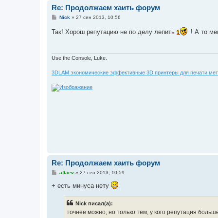
Re: Продолжаем хаить форум
С
Nick
»
27 сен 2013, 10:56
о
о
Так! Хорош репутацию не по делу лепить
! А то м
б
щ
е
н
и
Use the Console, Luke.
е
3DLAM экономические эффективные 3D принтеры для печати мет
Re: Продолжаем хаить форум
С
aftaev
»
27 сен 2013, 10:59
о
о
+ есть минуса нету
б
щ
е
Nick писал(а):
н
точнее можно, но только тем, у кого репутация больш
и