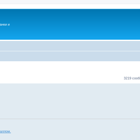
анки и
3219 соо
аллом.