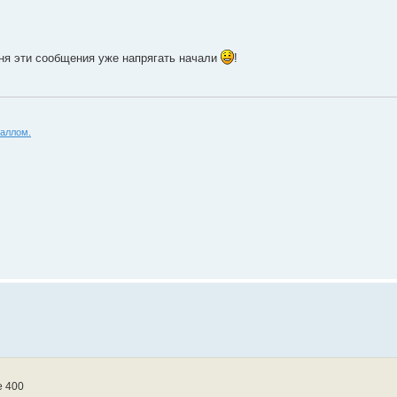
еня эти сообщения уже напрягать начали
!
аллом.
е 400