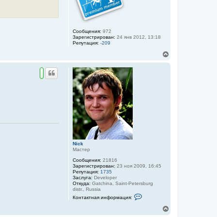
с
н
я
ф
к
о
н
р
м
а
Сообщения:
972
а
ч
Зарегистрирован:
24 янв 2012, 13:18
ц
а
Репутация:
-209
и
л
я
В
у
п
е
о
р
л
н
ь
з
у
о
т
в
ь
а
с
т
я
е
к
л
я
н
А
а
л
ч
е
а
Nick
к
л
Мастер
с
у
с
Сообщения:
21816
Зарегистрирован:
23 ноя 2009, 16:45
Репутация:
1735
Заслуга:
Developer
Откуда:
Gatchina, Saint-Petersburg
distr., Russia
К
Контактная информация:
о
н
В
т
е