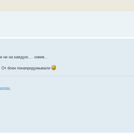
 не на каждую.... хммм...
.. От блин понапридумывали
аллом.