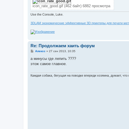
icon_rate_good.gif (462 байт) 6882 просмотра
Use the Console, Luke.
3DLAM экономические эффективные 3D принтеры для печати мет
Re: Продолжаем хаить форум
С
Алексс
»
27 сен 2013, 10:35
о
о
а минусы где лепить ????
б
этож самое главное.
щ
е
н
и
Каждая собака, бегущая на поводке впереди хозяина, думает, что в
е