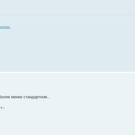
аллом.
 более менее стандартном...
+-: