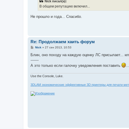
Nick писал(а):
щ
е
В общем репутацию включил...
н
и
е
Не прошло и года... Спасибо.
Re: Продолжаем хаить форум
С
Nick
»
27 сен 2013, 10:53
о
о
Блин, оно походу на каждую оценку ЛС присылает... или
б
-------
щ
е
А это только если галочку уведомления поставить
.
н
и
е
Use the Console, Luke.
3DLAM экономические эффективные 3D принтеры для печати мет