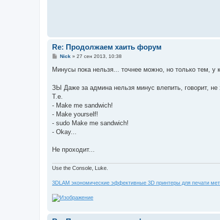
Re: Продолжаем хаить форум
С
Nick
»
27 сен 2013, 10:38
о
о
Минусы пока нельзя... точнее можно, но только тем, у
б
щ
е
ЗЫ Даже за админа нельзя минус влепить, говорит, не
н
Т.е.
и
е
- Make me sandwich!
- Make yourself!
- sudo Make me sandwich!
- Okay...
Не проходит...
Use the Console, Luke.
3DLAM экономические эффективные 3D принтеры для печати мет