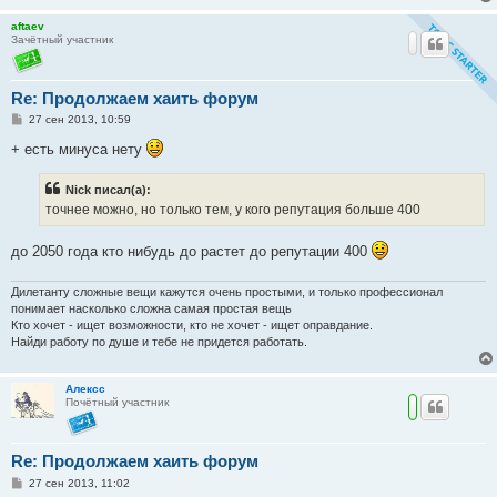
aftaev
Зачётный участник
Re: Продолжаем хаить форум
С
27 сен 2013, 10:59
о
о
+ есть минуса нету
б
щ
е
Nick писал(а):
н
точнее можно, но только тем, у кого репутация больше 400
и
е
до 2050 года кто нибудь до растет до репутации 400
Дилетанту сложные вещи кажутся очень простыми, и только профессионал
понимает насколько сложна самая простая вещь
Кто хочет - ищет возможности, кто не хочет - ищет оправдание.
Найди работу по душе и тебе не придется работать.
Алексс
Почётный участник
Re: Продолжаем хаить форум
С
27 сен 2013, 11:02
о