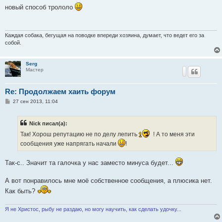
о
новый способ трололо
б
щ
е
н
и
Каждая собака, бегущая на поводке впереди хозяина, думает, что ведет его за
е
собой.
Serg
Мастер
Re: Продолжаем хаить форум
С
27 сен 2013, 11:04
о
о
б
Nick писал(а):
щ
е
Так! Хорош репутацию не по делу лепить
! А то меня эти
н
и
сообщения уже напрягать начали
!
е
Так-с.. Значит та галочка у нас заместо минуса будет...
А вот понравилось мне моё собственное сообщения, а плюсика нет.
Как быть?
Я не Христос, рыбу не раздаю, но могу научить, как сделать удочку...