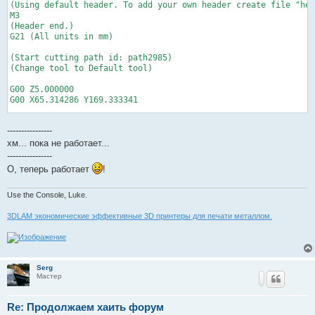
(Using default header. To add your own header create file "hea
M3

(Header end.)

G21 (All units in mm)

(Start cutting path id: path2985)

(Change tool to Default tool)

G00 Z5.000000

G00 X65.314286 Y169.333341

M08 G4 p2500 

----------------
M09 G4 p1000F100.0(Penetrate)

G02 X63.691902 Y169.421588 Z-0.125000 I-0.000000 J14.957669 F4
хм... пока не работает...
G03 X62.088889 Y169.333341 Z-0.125000 I-0.534338 J-4.897295

----------------
О, теперь работает
!
Use the Console, Luke.
3DLAM экономические эффективные 3D принтеры для печати металлом.
Serg
Мастер
Re: Продолжаем хаить форум