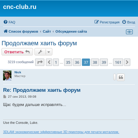
cnc-club.ru
FAQ
Регистрация
Вход
Список форумов
Сайт
Обсуждение сайта
Продолжаем хаить форум
Ответить
Страница
37
из
161
1
35
36
37
38
39
161
Пред.
Сле
3219 сообщений
…
…
Nick
Мастер
Re: Продолжаем хаить форум
С
27 сен 2013, 09:08
о
о
Щас будем дальше исправлять...
б
щ
е
н
и
Use the Console, Luke.
е
3DLAM экономические эффективные 3D принтеры для печати металлом.