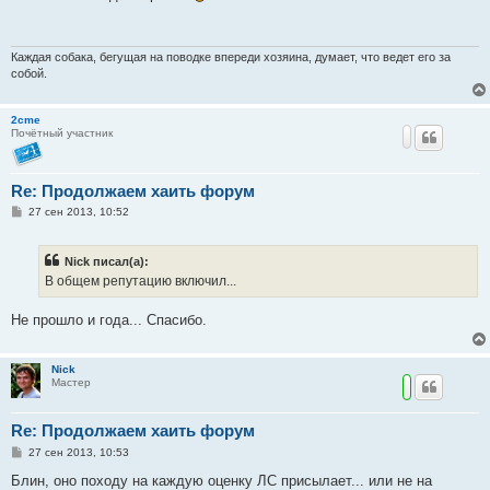
б
щ
е
н
и
Каждая собака, бегущая на поводке впереди хозяина, думает, что ведет его за
е
собой.
2cme
Почётный участник
Re: Продолжаем хаить форум
С
27 сен 2013, 10:52
о
о
б
Nick писал(а):
щ
е
В общем репутацию включил...
н
и
е
Не прошло и года... Спасибо.
Nick
Мастер
Re: Продолжаем хаить форум
С
27 сен 2013, 10:53
о
о
Блин, оно походу на каждую оценку ЛС присылает... или не на