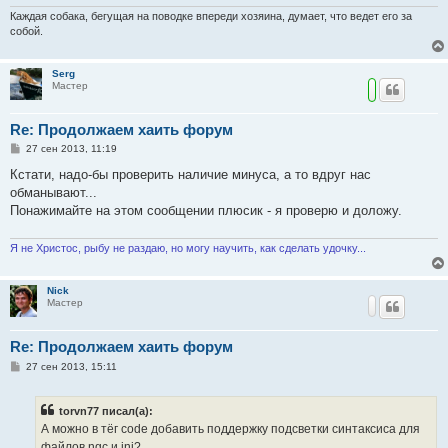
н
и
Каждая собака, бегущая на поводке впереди хозяина, думает, что ведет его за
е
собой.
Serg
Мастер
Re: Продолжаем хаить форум
С
27 сен 2013, 11:19
о
о
Кстати, надо-бы проверить наличие минуса, а то вдруг нас
б
обманывают...
щ
е
Понажимайте на этом сообщении плюсик - я проверю и доложу.
н
и
е
Я не Христос, рыбу не раздаю, но могу научить, как сделать удочку...
Nick
Мастер
Re: Продолжаем хаить форум
С
27 сен 2013, 15:11
о
о
б
torvn77 писал(а):
щ
е
А можно в тёг code добавить поддержку подсветки синтаксиса для
н
файлов ngc и ini?