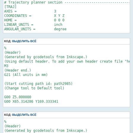
# Trajectory planner section ---------------------------------
[TRAJ]

AXES =                  3

COORDINATES =           X Y Z

HOME =                  0 0 0

LINEAR_UNITS =          inch

КОД:
ВЫДЕЛИТЬ ВСЁ
%

(Header)

(Generated by gcodetools from Inkscape.)

(Using default header. To add your own header create file "hea
M3

(Header end.)

G21 (All units in mm)

(Start cutting path id: path2985)

(Change tool to Default tool)

G00 Z5.000000

G00 X65.314286 Y169.333341

M08 G4 p2500 

M09 G4 p1000F100.0(Penetrate)

КОД:
ВЫДЕЛИТЬ ВСЁ
G02 X63.691902 Y169.421588 Z-0.125000 I-0.000000 J14.957669 F4
%

G03 X62.088889 Y169.333341 Z-0.125000 I-0.534338 J-4.897295

(Header)

(Generated by gcodetools from Inkscape.)
