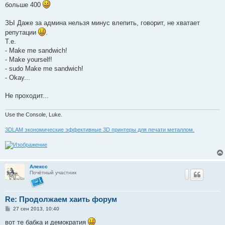
больше 400
щ
е
н
ЗЫ Даже за админа нельзя минус влепить, говорит, не хватает
и
е
репутации
.
Т.е.
- Make me sandwich!
- Make yourself!
- sudo Make me sandwich!
- Okay...
Не проходит...
Use the Console, Luke.
3DLAM экономические эффективные 3D принтеры для печати металлом.
Алексс
Почётный участник
Re: Продолжаем хаить форум
С
27 сен 2013, 10:40
о
о
вот те бабка и демократия