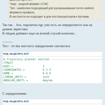
и
е
*)ngc - родной формат LCNC
*)ini - наиболее подходящий для раскрашивания почти любого
формата профиль.
В частности он подходит и для постпроцессоров к Арткаму.
Так-так... Ага, подсветка ngc уже есть но определяется она на
уровне эвристики.
В общем добавил еще на всякий случай кнопочки...
-----------
Тест - ini без жесткого определения синтаксиса
КОД:
ВЫДЕЛИТЬ ВСЁ
# Trajectory planner section ---------------------------------
[TRAJ]

AXES =                  3

COORDINATES =           X Y Z

HOME =                  0 0 0

LINEAR_UNITS =          inch

С определением:
КОД:
ВЫДЕЛИТЬ ВСЁ