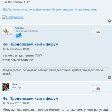
Use the Console, Luke.
3DLAM экономические эффективные 3D принтеры для печати металлом.
Алексс
Почётный участник
Re: Продолжаем хаить форум
С
27 сен 2013, 10:35
о
о
а минусы где лепить ????
б
этож самое главное.
щ
е
н
и
Каждая собака, бегущая на поводке впереди хозяина, думает, что ведет его за
е
собой.
Nick
Мастер
Re: Продолжаем хаить форум
С
27 сен 2013, 10:38
о
о
Минусы пока нельзя... точнее можно, но только тем, у кого репутация
б