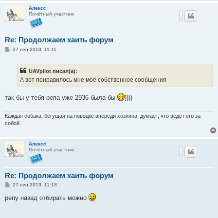
Алексс
Почётный участник
Re: Продолжаем хаить форум
С
27 сен 2013, 11:11
о
о
б
UAVpilot писал(а):
щ
е
А вот понравилось мне моё собственное сообщения
н
и
е
так бы у тебя репа уже 2936 была бы
))))
Каждая собака, бегущая на поводке впереди хозяина, думает, что ведет его за
собой.
Алексс
Почётный участник
Re: Продолжаем хаить форум
С
27 сен 2013, 11:13
о
о
репу назад отбирать можно
б
щ
е