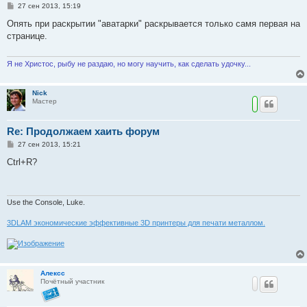
С
27 сен 2013, 15:19
о
о
Опять при раскрытии "аватарки" раскрывается только самя первая на
б
странице.
щ
е
н
и
Я не Христос, рыбу не раздаю, но могу научить, как сделать удочку...
е
Nick
Мастер
Re: Продолжаем хаить форум
С
27 сен 2013, 15:21
о
о
Ctrl+R?
б
щ
е
н
и
Use the Console, Luke.
е
3DLAM экономические эффективные 3D принтеры для печати металлом.
Алексс
Почётный участник