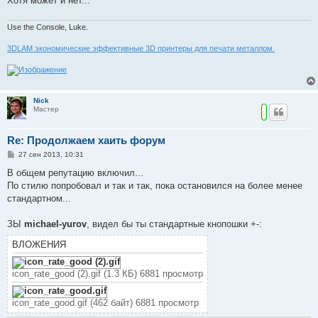
Хотя может и нет...
н
и
е
Use the Console, Luke.
3DLAM экономические эффективные 3D принтеры для печати металлом.
Nick
Мастер
Re: Продолжаем хаить форум
С
27 сен 2013, 10:31
о
о
В общем репутацию включил...
б
По стилю попробовал и так и так, пока остановился на более менее
щ
е
стандартном...
н
и
е
ЗЫ
michael-yurov
, видел бы ты стандартные кнопошки +-:
ВЛОЖЕНИЯ
icon_rate_good (2).gif (1.3 КБ) 6881 просмотр
icon_rate_good.gif (462 байт) 6881 просмотр