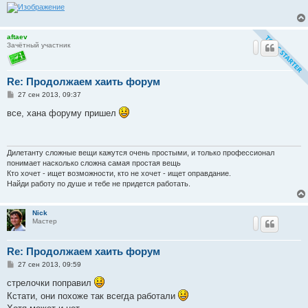
aftaev
Зачётный участник
Re: Продолжаем хаить форум
С
27 сен 2013, 09:37
о
о
все, хана форуму пришел
б
щ
е
н
и
Дилетанту сложные вещи кажутся очень простыми, и только профессионал
е
понимает насколько сложна самая простая вещь
Кто хочет - ищет возможности, кто не хочет - ищет оправдание.
Найди работу по душе и тебе не придется работать.
Nick
Мастер
Re: Продолжаем хаить форум
С
27 сен 2013, 09:59
о
о
стрелочки поправил
б
Кстати, они похоже так всегда работали
щ
е