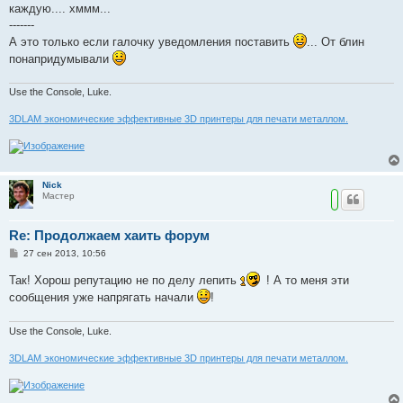
б
каждую.... хммм...
щ
е
-------
н
А это только если галочку уведомления поставить
... От блин
и
е
понапридумывали
Use the Console, Luke.
3DLAM экономические эффективные 3D принтеры для печати металлом.
Nick
Мастер
Re: Продолжаем хаить форум
С
27 сен 2013, 10:56
о
о
Так! Хорош репутацию не по делу лепить
! А то меня эти
б
сообщения уже напрягать начали
щ
!
е
н
и
Use the Console, Luke.
е
3DLAM экономические эффективные 3D принтеры для печати металлом.