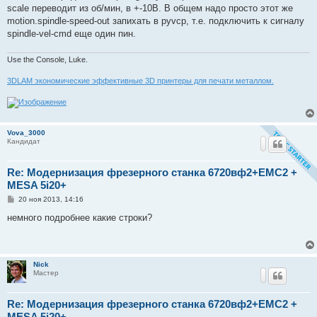
scale переводит из об/мин, в +-10В. В общем надо просто этот же
motion.spindle-speed-out запихать в pyvcp, т.е. подключить к сигналу
spindle-vel-cmd еще один пин.
Use the Console, Luke.
3DLAM экономические эффективные 3D принтеры для печати металлом.
Vova_3000
Кандидат
Re: Модернизация фрезерного станка 6720вф2+EMC2 +
MESA 5i20+
С
20 ноя 2013, 14:16
о
о
немного подробнее какие строки?
б
щ
е
н
и
Nick
е
Мастер
Re: Модернизация фрезерного станка 6720вф2+EMC2 +
MESA 5i20+