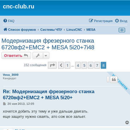
cnc-club.ru
FAQ
Регистрация
Вход
Список форумов
Системы ЧПУ
LinuxCNC
MESA
Модернизация фрезерного станка
6720вф2+EMC2 + MESA 5i20+7i48
Ответить
Страница
8
из
8
1
4
5
6
7
8
Пред.
152 сообщения
…
Vova_3000
Кандидат
Re: Модернизация фрезерного станка
6720вф2+EMC2 + MESA 5i20+
С
20 ноя 2013, 12:05
о
о
хочется добить эту тему и уже дальше двигать.
б
еще защиту нужно сваять, ато сож все зальет.
щ
е
н
и