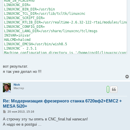
RUN_IN_PLACE=no

и
LINUXCNC_DIR=

е
LINUXCNC_BIN_DIR=/usr/bin

LINUXCNC_TCL_DIR=/usr/lib/tcltk/linuxcnc

LINUXCNC_SCRIPT_DIR=

LINUXCNC_RTLIB_DIR=/usr/realtime-2.6.32-122-rtai/modules/linux
LINUXCNC_CONFIG_DIR=

LINUXCNC_LANG_DIR=/usr/share/linuxcnc/tcl/msgs

INIVAR=inivar

HALCMD=halcmd

LINUXCNC_EMCSH=/usr/bin/wish8.5

LINUXCNC - 2.5.1

Machine configuration directory is '/home/cnc01/linuxcnc/confi
Machine configuration file is 'CNC_final.ini'

INIFILE=/home/cnc01/linuxcnc/configs/CNC_final/CNC_final.ini

PARAMETER_FILE=linuxcnc.var

вот результат.
TASK=milltask

я так уже делал но !!!
HALUI=halui

DISPLAY=axis

Starting LinuxCNC...

Nick
Starting LinuxCNC server program: linuxcncsvr

Мастер
Loading Real Time OS, RTAPI, and HAL_LIB modules

Starting LinuxCNC IO program: io

Re: Модернизация фрезерного станка 6720вф2+EMC2 +
Starting HAL User Interface program: halui

Shutting down and cleaning up LinuxCNC...

MESA 5i20+
Killing task linuxcncsvr, PID=1792

С
20 ноя 2013, 15:16
Removing HAL_LIB, RTAPI, and Real Time OS modules

о
Removing NML shared memory segments

о
А строчку эту ты опять в CNC_final.hal написал!
б
Cleanup done

А надо ее в postgui ...
щ
е