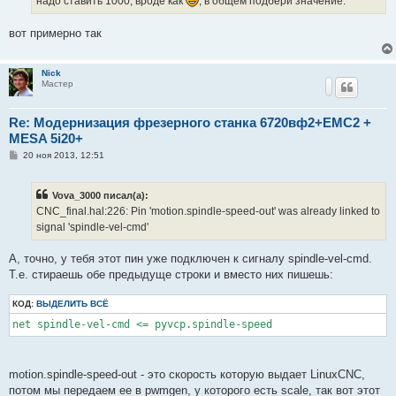
надо ставить 1000, вроде как
, в общем подбери значение.
вот примерно так
Nick
Мастер
Re: Модернизация фрезерного станка 6720вф2+EMC2 +
MESA 5i20+
С
20 ноя 2013, 12:51
о
о
б
Vova_3000 писал(а):
щ
е
CNC_final.hal:226: Pin 'motion.spindle-speed-out' was already linked to
н
signal 'spindle-vel-cmd'
и
е
А, точно, у тебя этот пин уже подключен к сигналу spindle-vel-cmd.
Т.е. стираешь обе предыдуще строки и вместо них пишешь:
КОД:
ВЫДЕЛИТЬ ВСЁ
net spindle-vel-cmd <= pyvcp.spindle-speed
motion.spindle-speed-out - это скорость которую выдает LinuxCNC,
потом мы передаем ее в pwmgen, у которого есть scale, так вот этот