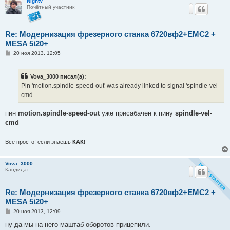
NightV
е
Почётный участник
Re: Модернизация фрезерного станка 6720вф2+EMC2 +
MESA 5i20+
С
20 ноя 2013, 12:05
о
о
б
Vova_3000 писал(а):
щ
е
Pin 'motion.spindle-speed-out' was already linked to signal 'spindle-vel-
н
cmd
и
е
пин
motion.spindle-speed-out
уже присабачен к пину
spindle-vel-
cmd
Всё просто! если знаешь
КАК
!
Vova_3000
Кандидат
Re: Модернизация фрезерного станка 6720вф2+EMC2 +
MESA 5i20+
С
20 ноя 2013, 12:09
о
о
ну да мы на него маштаб оборотов прицепили.
б