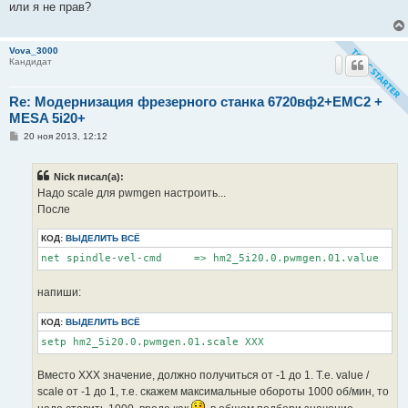
или я не прав?
щ
е
н
и
Vova_3000
е
Кандидат
Re: Модернизация фрезерного станка 6720вф2+EMC2 +
MESA 5i20+
С
20 ноя 2013, 12:12
о
о
б
Nick писал(а):
щ
е
Надо scale для pwmgen настроить...
н
После
и
е
КОД:
ВЫДЕЛИТЬ ВСЁ
net spindle-vel-cmd     => hm2_5i20.0.pwmgen.01.value
напиши:
КОД:
ВЫДЕЛИТЬ ВСЁ
setp hm2_5i20.0.pwmgen.01.scale ХХХ 
Вместо XXX значение, должно получиться от -1 до 1. Т.е. value /
scale от -1 до 1, т.е. скажем максимальные обороты 1000 об/мин, то