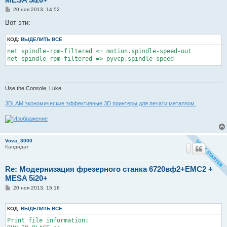
С
20 ноя 2013, 14:52
о
о
Вот эти:
б
щ
КОД:
е
ВЫДЕЛИТЬ ВСЁ
н
net spindle-rpm-filtered <= motion.spindle-speed-out

и
е
net spindle-rpm-filtered => pyvcp.spindle-speed
Use the Console, Luke.
3DLAM экономические эффективные 3D принтеры для печати металлом.
Vova_3000
Кандидат
Re: Модернизация фрезерного станка 6720вф2+EMC2 +
MESA 5i20+
С
20 ноя 2013, 15:16
о
о
б
КОД:
ВЫДЕЛИТЬ ВСЁ
щ
е
Print file information:

н