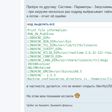
Пробую по другому: Система - Параметры - Запускаемы
- при загрузке несколько раз подряд выбрасывает табличк
а потом - отчет об ошибке
КОД:
ВЫДЕЛИТЬ ВСЁ
Print file information:

RUN_IN_PLACE=no

LINUXCNC_DIR=

LINUXCNC_BIN_DIR=/usr/bin

LINUXCNC_TCL_DIR=/usr/lib/tcltk/linuxcnc

LINUXCNC_SCRIPT_DIR=

LINUXCNC_RTLIB_DIR=/usr/realtime-2.6.32-122-rtai/
LINUXCNC_CONFIG_DIR=

LINUXCNC_LANG_DIR=/usr/share/linuxcnc/tcl/msgs

INIVAR=inivar

HALCMD=halcmd

LINUXCNC_EMCSH=/usr/bin/wish8.5

LINUXCNC - 2.5.3

Machine configuration directory is '/home/cnc/li
Machine configuration file is 'BF20VFD.ini'

в частности, ругается, что не может открыть /dev/ttyU
INIFILE=/home/cnc/linuxcnc/configs/BF20/BF20VFD.i
PARAMETER_FILE=linuxcnc.var

TASK=milltask

На этом мои познания иссякли
HALUI=halui

DISPLAY=axis

Starting LinuxCNC...

Чудес не бывает. Бывают фокусы.
Starting LinuxCNC server program: linuxcncsvr
