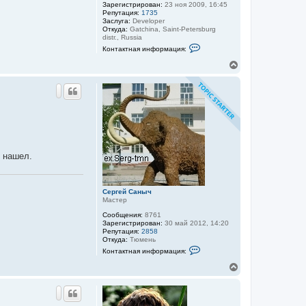
С
Зарегистрирован:
23 ноя 2009, 16:45
а
Репутация:
1735
н
Заслуга:
Developer
ы
Откуда:
Gatchina, Saint-Petersburg
ч
distr., Russia
К
Контактная информация:
о
н
В
т
е
а
р
к
н
т
у
н
а
т
я
ь
и
с
н
я
ф
к
о
е нашел.
н
р
м
а
а
ч
ц
а
Сергей Саныч
и
л
Мастер
я
у
п
Сообщения:
8761
о
Зарегистрирован:
30 май 2012, 14:20
л
Репутация:
2858
ь
Откуда:
Тюмень
з
К
о
Контактная информация:
о
в
н
В
а
т
т
е
а
е
р
к
л
н
т
я
у
н