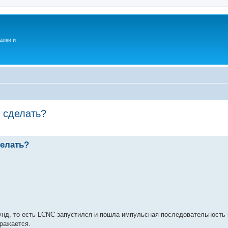
анки и
о сделать?
делать?
унд, то есть LCNC запустился и пошла импульсная последовательность н
бражается.