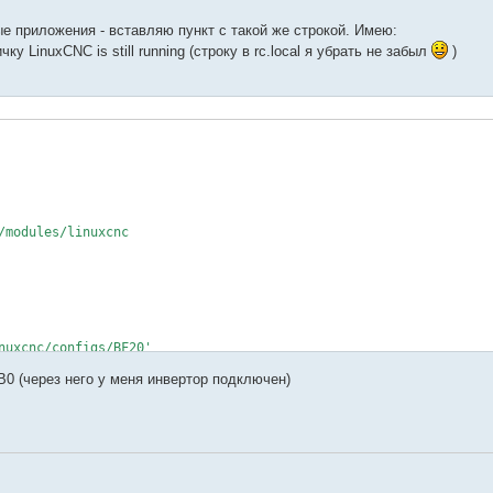
е приложения - вставляю пункт с такой же строкой. Имею:
у LinuxCNC is still running (строку в rc.local я убрать не забыл
)
modules/linuxcnc

nuxcnc/configs/BF20'

SB0 (через него у меня инвертор подключен)
ni
