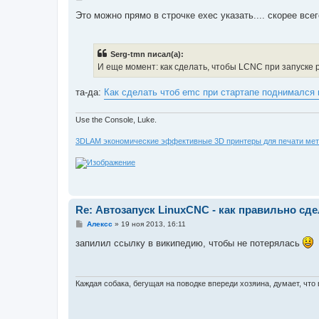
о
о
Это можно прямо в строчке exec указать.... скорее всего
б
щ
е
н
Serg-tmn писал(а):
и
е
И еще момент: как сделать, чтобы LCNC при запуске р
та-да:
Как сделать чтоб emc при стартапе поднимался 
Use the Console, Luke.
3DLAM экономические эффективные 3D принтеры для печати мет
Re: Автозапуск LinuxCNC - как правильно сд
С
Алексс
»
19 ноя 2013, 16:11
о
о
запилил ссылку в википедию, чтобы не потерялась
б
щ
е
н
и
Каждая собака, бегущая на поводке впереди хозяина, думает, что в
е