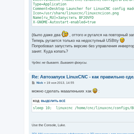
Type=Application

Comment=Desktop Launcher for LinuxCNC config made
Icon=/usr/share/linuxcnc/linuxcncicon.png

Name[ru_RU]=Запустить BF20VFD

(было даже два
, оттого и ругался на повторный за
Теперь ругается только на недоступный USBtty
Попробовал запустить версию без управления инверторо
занят. Куда копать?
Чудес не бывает. Бывают фокусы.
Re: Автозапуск LinuxCNC - как правильно сд
С
Nick
»
19 ноя 2013, 14:55
о
о
можно сделать маааленьких хак
:
б
щ
е
КОД:
ВЫДЕЛИТЬ ВСЁ
н
sleep 10;  linuxcnc /home/cnc/linuxcnc/configs/B
и
е
Use the Console, Luke.
3DLAM экономические эффективные 3D принтеры для печати мет