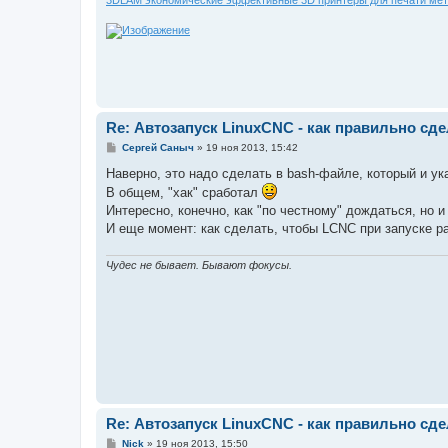
Re: Автозапуск LinuxCNC - как правильно сд
С
Сергей Саныч
»
19 ноя 2013, 15:42
о
о
Наверно, это надо сделать в bash-файле, который и ук
б
В общем, "хак" сработал
щ
е
Интересно, конечно, как "по честному" дождаться, но и 
н
И еще момент: как сделать, чтобы LCNC при запуске ра
и
е
Чудес не бывает. Бывают фокусы.
Re: Автозапуск LinuxCNC - как правильно сд
С
Nick
»
19 ноя 2013, 15:50