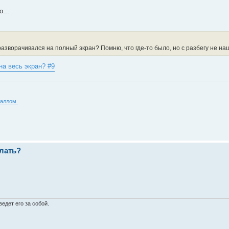
...
азворачивался на полный экран? Помню, что где-то было, но с разбегу не на
на весь экран? #9
аллом.
елать?
едет его за собой.