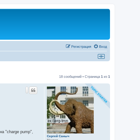
Регистрация
Вход
18 сообщений • Страница
1
из
1
а "charge pump",
Сергей Саныч
Мастер