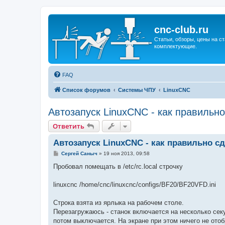
cnc-club.ru
Статьи, обзоры, цены на ст
комплектующие.
FAQ
Список форумов
Системы ЧПУ
LinuxCNC
Автозапуск LinuxCNC - как правильн
Ответить
Автозапуск LinuxCNC - как правильно с
С
Сергей Саныч
»
19 ноя 2013, 09:58
о
о
Пробовал помещать в /etc/rc.local строчку
б
щ
е
linuxcnc /home/cnc/linuxcnc/configs/BF20/BF20VFD.ini
н
и
е
Строка взята из ярлыка на рабочем столе.
Перезагружаюсь - станок включается на несколько сек
потом выключается. На экране при этом ничего не ото