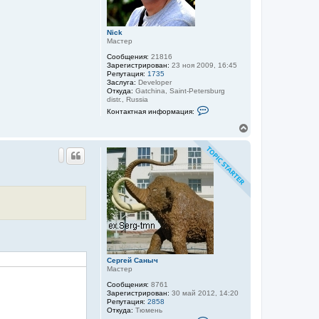
о
а
в
ч
а
а
т
Nick
л
е
Мастер
л
у
Сообщения:
21816
я
Зарегистрирован:
23 ноя 2009, 16:45
В
Репутация:
1735
о
Заслуга:
Developer
р
Откуда:
Gatchina, Saint-Petersburg
о
distr., Russia
н
К
2
Контактная информация:
о
2
н
6
В
т
е
а
р
к
н
т
у
н
а
т
я
ь
и
с
н
я
ф
к
о
н
р
м
а
а
ч
ц
а
Сергей Саныч
и
л
Мастер
я
у
п
Сообщения:
8761
о
Зарегистрирован:
30 май 2012, 14:20
л
Репутация:
2858
ь
Откуда:
Тюмень
з
К