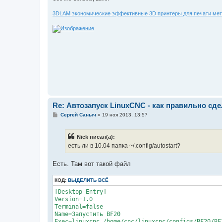
е
3DLAM экономические эффективные 3D принтеры для печати мет
Re: Автозапуск LinuxCNC - как правильно сд
С
Сергей Саныч
»
19 ноя 2013, 13:57
о
о
б
Nick писал(а):
щ
е
есть ли в 10.04 папка ~/.config/autostart?
н
и
е
Есть. Там вот такой файл
КОД:
ВЫДЕЛИТЬ ВСЁ
[Desktop Entry]

Version=1.0

Terminal=false

Name=Запустить BF20

Exec=linuxcnc /home/cnc/linuxcnc/configs/BF20/BF2