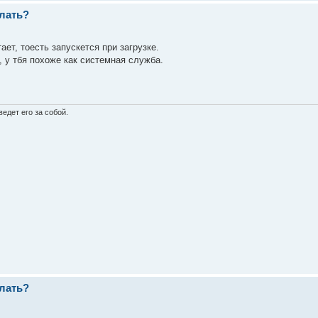
елать?
altime runs till HAL closes.

2)

ает, тоесть запускется при загрузке.
, у тбя похоже как системная служба.


едет его за собой.
g ready

in <module>

 126, in start

елать?
.7")
