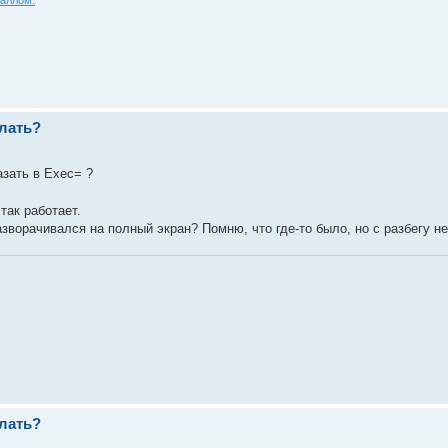
елать?
азать в Exec= ?
так работает.
зворачивался на полный экран? Помню, что где-то было, но с разбегу н
елать?