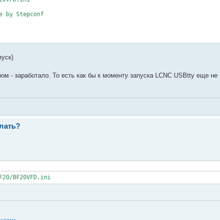
 by Stepconf

пуск)
м - заработало. То есть как бы к моменту запуска LCNC USBtty еще не 
елать?
F20/BF20VFD.ini
аллом.