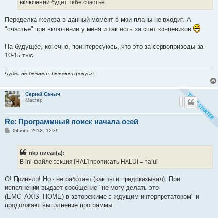
включении будет тебе счастье.
Переделка железа в данный момент в мои планы не входит. А
"счастье" при включении у меня и так есть за счет концевиков
На будущее, конечно, поинтересуюсь, что это за сервоприводы за
10-15 тыс.
Чудес не бывает. Бывают фокусы.
Сергей Саныч
Мастер
Re: Программный поиск начала осей
С
04 июн 2012, 12:39
о
о
б
nkp писал(а):
щ
е
В ini-файле секция [HAL] прописать HALUI = halui
н
и
е
О! Приняло! Но - не работает (как ты и предсказывал). При
исполнении выдает сообщение "не могу делать это
(EMC_AXIS_HOME) в авторежиме с ждущим интерпретатором" и
продолжает выполнение программы.