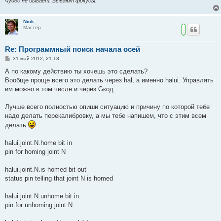
Чудес не бывает. Бывают фокусы.
Nick
Мастер
Re: Программный поиск начала осей
С
31 май 2012, 21:13
о
о
А по какому действию ты хочешь это сделать?
б
Вообще проще всего это делать через hal, а именно halui. Управлять
щ
е
им можно в том числе и через Gкод.
н
и
е
Лучше всего полностью опиши ситуацию и причину по которой тебе
надо делать перекалибровку, а мы тебе напишем, что с этим всем
делать
.
halui.joint.N.home bit in
pin for homing joint N
halui.joint.N.is-homed bit out
status pin telling that joint N is homed
halui.joint.N.unhome bit in
pin for unhoming joint N