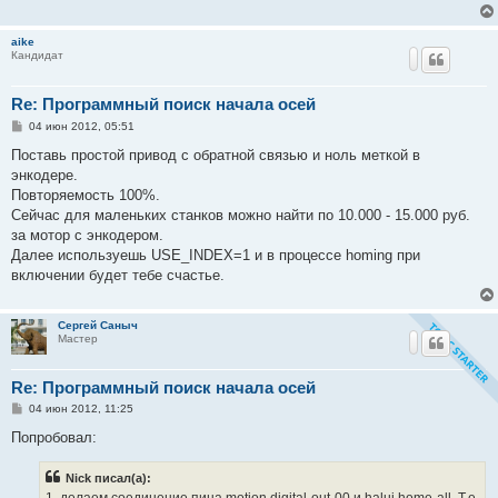
н
и
е
aike
Кандидат
Re: Программный поиск начала осей
С
04 июн 2012, 05:51
о
о
Поставь простой привод с обратной связью и ноль меткой в
б
энкодере.
щ
е
Повторяемость 100%.
н
Сейчас для маленьких станков можно найти по 10.000 - 15.000 руб.
и
е
за мотор с энкодером.
Далее используешь USE_INDEX=1 и в процессе homing при
включении будет тебе счастье.
Сергей Саныч
Мастер
Re: Программный поиск начала осей
С
04 июн 2012, 11:25
о
о
Попробовал:
б
щ
е
Nick писал(а):
н