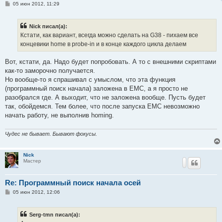
С
05 июн 2012, 11:29
о
о
б
Nick писал(а):
щ
е
Кстати, как вариант, всегда можно сделать на G38 - пихаем все
н
концевики home в probe-in и в конце каждого цикла делаем
и
е
Вот, кстати, да. Надо будет попробовать. А то с внешними скриптами
как-то заморочно получается.
Но вообще-то я спрашивал с умыслом, что эта функция
(программный поиск начала) заложена в EMC, а я просто не
разобрался где. А выходит, что не заложена вообще. Пусть будет
так, обойдемся. Тем более, что после запуска EMC невозможно
начать работу, не выполнив homing.
Чудес не бывает. Бывают фокусы.
Nick
Мастер
Re: Программный поиск начала осей
С
05 июн 2012, 12:06
о
о
б
Serg-tmn писал(а):
щ
е