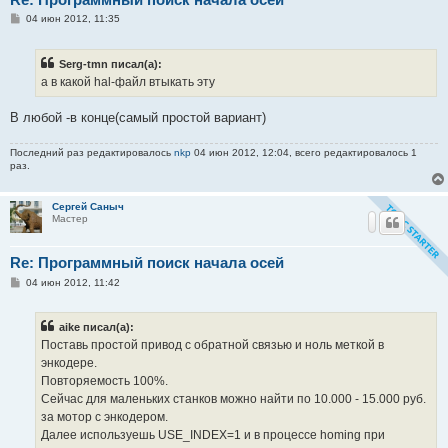
С
04 июн 2012, 11:35
о
о
б
Serg-tmn писал(а):
щ
е
а в какой hal-файл втыкать эту
н
и
е
В любой -в конце(самый простой вариант)
Последний раз редактировалось
nkp
04 июн 2012, 12:04, всего редактировалось 1
раз.
Сергей Саныч
Мастер
Re: Программный поиск начала осей
С
04 июн 2012, 11:42
о
о
б
aike писал(а):
щ
е
Поставь простой привод с обратной связью и ноль меткой в
н
энкодере.
и
е
Повторяемость 100%.
Сейчас для маленьких станков можно найти по 10.000 - 15.000 руб.
за мотор с энкодером.
Далее используешь USE_INDEX=1 и в процессе homing при