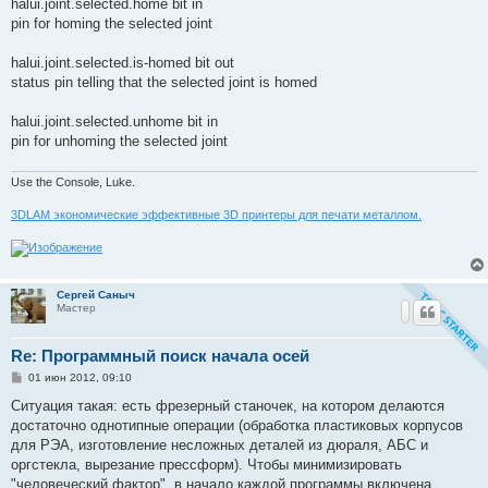
halui.joint.selected.home bit in
pin for homing the selected joint
halui.joint.selected.is-homed bit out
status pin telling that the selected joint is homed
halui.joint.selected.unhome bit in
pin for unhoming the selected joint
Use the Console, Luke.
3DLAM экономические эффективные 3D принтеры для печати металлом.
Сергей Саныч
Мастер
Re: Программный поиск начала осей
С
01 июн 2012, 09:10
о
о
Ситуация такая: есть фрезерный станочек, на котором делаются
б
достаточно однотипные операции (обработка пластиковых корпусов
щ
е
для РЭА, изготовление несложных деталей из дюраля, АБС и
н
оргстекла, вырезание прессформ). Чтобы минимизировать
и
е
"человеческий фактор", в начало каждой программы включена