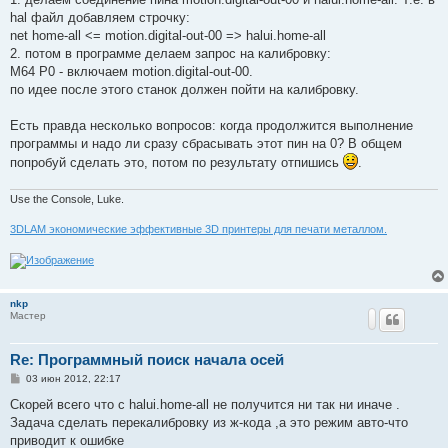
щ
е
hal файл добавляем строчку:
н
net home-all <= motion.digital-out-00 => halui.home-all
и
е
2. потом в программе делаем запрос на калибровку:
M64 P0 - включаем motion.digital-out-00.
по идее после этого станок должен пойти на калибровку.
Есть правда несколько вопросов: когда продолжится выполнение
программы и надо ли сразу сбрасывать этот пин на 0? В общем
попробуй сделать это, потом по результату отпишись
.
Use the Console, Luke.
3DLAM экономические эффективные 3D принтеры для печати металлом.
nkp
Мастер
Re: Программный поиск начала осей
С
03 июн 2012, 22:17
о
о
Скорей всего что с halui.home-all не получится ни так ни иначе .
б
Задача сделать перекалибровку из ж-кода ,а это режим авто-что
щ
е
приводит к ошибке