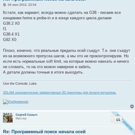
С
04 июн 2012, 22:54
о
о
Кстати, как вариант, всегда можно сделать на G38 - пихаем все
б
концевики home в probe-in и в конце каждого цикла делаем
щ
е
G38.2 X0
н
f1
и
е
G38.4 X1
G92 X0
Плохо, конечно, что реальные пределы осей съедут. Т.е. они съедут
из-за возможного пропуска шагов, а мы это не проконтролируем. Но
если есть нормальные soft limit, на которые можно наехать и ничего
не сломать, то на это можно наверное и забить.
А детали должны точные в итоге выходить.
Use the Console, Luke.
3DLAM экономические эффективные 3D принтеры для печати металлом.
Сергей Саныч
Мастер
Re: Программный поиск начала осей