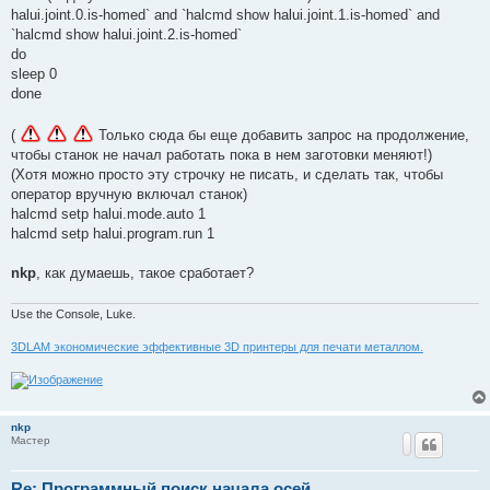
halui.joint.0.is-homed` and `halcmd show halui.joint.1.is-homed` and
`halcmd show halui.joint.2.is-homed`
do
sleep 0
done
(
Только сюда бы еще добавить запрос на продолжение,
чтобы станок не начал работать пока в нем заготовки меняют!)
(Хотя можно просто эту строчку не писать, и сделать так, чтобы
оператор вручную включал станок)
halcmd setp halui.mode.auto 1
halcmd setp halui.program.run 1
nkp
, как думаешь, такое сработает?
Use the Console, Luke.
3DLAM экономические эффективные 3D принтеры для печати металлом.
nkp
Мастер
Re: Программный поиск начала осей