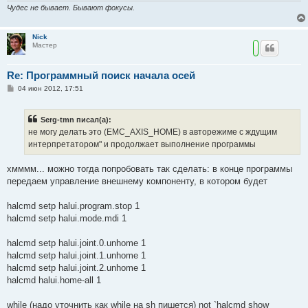
Чудес не бывает. Бывают фокусы.
Nick
Мастер
Re: Программный поиск начала осей
С
04 июн 2012, 17:51
о
о
б
Serg-tmn писал(а):
щ
е
не могу делать это (EMC_AXIS_HOME) в авторежиме с ждущим
н
интерпретатором" и продолжает выполнение программы
и
е
хмммм... можно тогда попробовать так сделать: в конце программы
передаем управление внешнему компоненту, в котором будет
halcmd setp halui.program.stop 1
halcmd setp halui.mode.mdi 1
halcmd setp halui.joint.0.unhome 1
halcmd setp halui.joint.1.unhome 1
halcmd setp halui.joint.2.unhome 1
halcmd halui.home-all 1
while (надо уточнить как while на sh пишется) not `halcmd show