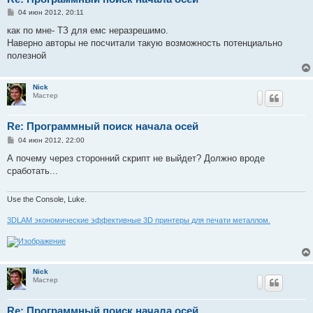
С
04 июн 2012, 20:11
о
о
как по мне- ТЗ для емс неразрешимо.
б
Наверно авторы не посчитали такую возможность потенциально
щ
е
полезной
н
и
е
Nick
Мастер
Re: Программный поиск начала осей
С
04 июн 2012, 22:00
о
о
А почему через сторонний скрипт не выйдет? Должно вроде
б
сработать...
щ
е
н
и
Use the Console, Luke.
е
3DLAM экономические эффективные 3D принтеры для печати металлом.
Nick
Мастер
Re: Программный поиск начала осей