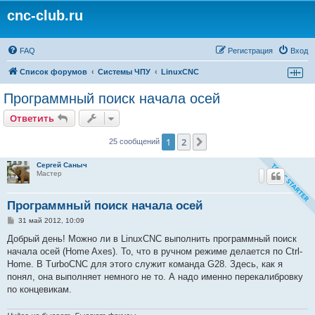
cnc-club.ru
FAQ
Регистрация
Вход
Список форумов
Системы ЧПУ
LinuxCNC
Программный поиск начала осей
Ответить
1
2
След.
25 сообщений
Сергей Саныч
Мастер
Программный поиск начала осей
С
31 май 2012, 10:09
о
о
Добрый день! Можно ли в LinuxCNC выполнить программный поиск
б
начала осей (Home Axes). То, что в ручном режиме делается по Ctrl-
щ
е
Home. В TurboCNC для этого служит команда G28. Здесь, как я
н
понял, она выполняет немного не то. А надо именно перекалибровку
и
е
по концевикам.