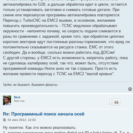
автокалибровка по G28, а дальше обработка идет в цикле, остается
только устанавливать заготовки и снимать готовые детали. При
смене или перезапуске программы автокалибровка повторяется.
Переход с TurboCNC на EMC2 вызван, в основном, желанием
повысить производительность - TCNC медленно обрабатывает
окружности - непонятно почему, но скорость подачи снижается в
разы по сравнению с заданной, кроме того, при обработке цепочки
коротких векторов идут постоянные разгоны-торможения, что вряд ли
положительно сказывается на ресурсе станка. EMC от этого
свободен. Да и вообще, сколько можно работать под ДОСом!
С другой стороны, у EMC2 есть возможность запретить работу, пока
не сделаешь калибровку осей, так что, может быть, отсутствие
программной команды Home axes не так страшно. Просто есть
желание провести переход с TCNC на EMC2 "малой кровью".
Чудес не бывает. Бывают фокусы.
Nick
Мастер
Re: Программный поиск начала осей
С
01 июн 2012, 12:02
о
о
Ну понятно. Как это можно реализовать:
б
1. делаем соединение пина motion.digital-out-00 и halui.home-all. Т.е. в