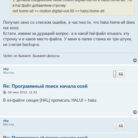
1. делаем соединение пина motion.digital-out-00 и halui.home-all. Т.е.
и
е
в hal файл добавляем строчку:
net home-all <= motion.digital-out-00 => halui.home-all
Получил окно со списком ошибок, в частности, что halui.home-all does
not exist.
Кстати, извини за дурацкий вопрос: а в какой hal-файл втыкать эту
строчку и в какое место файла. У меня в папке станка их три штуки,
не считая backup-а.
Чудес не бывает. Бывают фокусы.
nkp
Мастер
Re: Программный поиск начала осей
С
04 июн 2012, 11:33
о
о
В ini-файле секция [HAL] прописать HALUI = halui
б
щ
е
н
и
nkp
е
Мастер
Re: Программный поиск начала осей