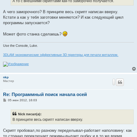
А то с внешними скриптами как-то заморочно получается.
н
и
е
А чего заморочного? В принципе весь скрипт написан вверху.
Кстати а как у тебя заготовки меняются? И как следующий цикл
программы запускается?
Может фото станка сделаешь?
Use the Console, Luke.
3DLAM экономические эффективные 3D принтеры для печати металлом.
nkp
Мастер
Re: Программный поиск начала осей
С
05 июн 2012, 16:03
о
о
б
Nick писал(а):
щ
е
В принципе весь скрипт написан вверху.
н
и
е
Скрипт пробовал,по разному переделывал-работает наполовину: как
то странно переключает режимы-выдает ошбку и в то же время