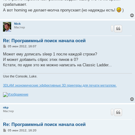
срабатывает.
А вот homing не делает-молча пропускает.(но надежды есть!
)
Nick
Мастер
Re: Программный поиск начала осей
С
05 июн 2012, 16:07
о
о
Может ему дописать sleep 1 после каждой строки?
б
И может добавить сброс этих пинов в 0?
щ
е
Кстати, по идее это же можно написать на Classic Ladder...
н
и
е
Use the Console, Luke.
3DLAM экономические эффективные 3D принтеры для печати металлом.
nkp
Мастер
Re: Программный поиск начала осей
С
05 июн 2012, 16:20
о