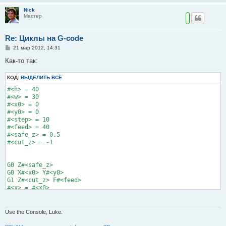
Nick
Мастер
Re: Циклы на G-code
С
21 мар 2012, 14:31
о
о
Как-то так:
б
щ
КОД:
е
ВЫДЕЛИТЬ ВСЁ
н
#<h> = 40 

и
е
#<w> = 30 

#<x0> = 0

#<y0> = 0

#<step> = 10

#<feed> = 40

#<safe_z> = 0.5

#<cut_z> = -1

G0 Z#<safe_z>

G0 X#<x0> Y#<y0>

G1 Z#<cut_z> F#<feed>

#<x> = #<x0>

#<i> = 0

o101 while [#<y> LT #<h>+#<y0>]

	o102 if [#<i> MOD 2 EQ 0]

Use the Console, Luke.
		G01 X[#<x0>+#<w>]

	o102 else
