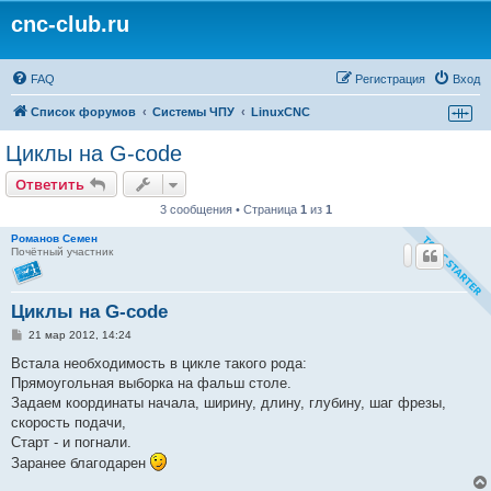
cnc-club.ru
FAQ
Регистрация
Вход
Список форумов
Системы ЧПУ
LinuxCNC
Циклы на G-code
Ответить
3 сообщения • Страница
1
из
1
Романов Семен
Почётный участник
Циклы на G-code
С
21 мар 2012, 14:24
о
о
Встала необходимость в цикле такого рода:
б
Прямоугольная выборка на фальш столе.
щ
е
Задаем координаты начала, ширину, длину, глубину, шаг фрезы,
н
скорость подачи,
и
е
Старт - и погнали.
Заранее благодарен