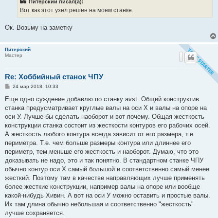
Питерский писал(а):
е
Вот как этот узел решен на моем станке.
н
и
е
Ок. Возьму на заметку
Питерский
Мастер
Re: Хоббийный станок ЧПУ
С
24 мар 2018, 10:33
о
о
Еще одно суждение добавлю по станку avst. Общий конструктив
б
станка предусматривает круглые валы на оси Х и валы на опоре на
щ
е
оси У. Лучше-бы сделать наоборот и вот почему. Общая жесткость
н
конструкции станка состоит из жесткости контуров его рабочих осей.
и
е
А жесткость любого контура всегда зависит от его размера, т.е.
периметра. Т.е. чем больше размеры контура или длиннее его
периметр, тем меньше его жесткость и наоборот. Думаю, что это
доказывать не надо, это и так понятно. В стандартном станке ЧПУ
обычно контур оси Х самый большой и соответственно самый менее
жесткий. Поэтому там в качестве направляющих лучше применять
более жесткие конструкции, например валы на опоре или вообще
какой-нибудь Хивин. А вот на оси У можно оставить и простые валы.
Их там длина обычно небольшая и соответственно "жесткость"
лучше сохраняется.