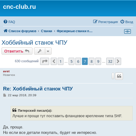
cnc-club.ru
FAQ
Регистрация
Вход
Список форумов
Станки
Фрезерные станки по дереву и пластикам, гравировальные станки, роутеры
Хоббийный станок ЧПУ
Ответить
Страница
7
из
32
1
5
6
7
8
9
32
Пред.
След.
630 сообщений
…
…
avst
Новичок
Re: Хоббийный станок ЧПУ
С
22 мар 2018, 20:39
о
о
б
щ
Питерский писал(а):
е
Лучше и проще тут поставить фланцевое крепление типа SHF.
н
и
е
Да, проще.
Но если все детали покупать, будет не интересно.