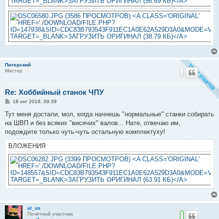
Питерский
Мастер
Re: Хоббийный станок ЧПУ
С
18 окт 2018, 09:39
о
о
Тут меня достали, мол, когда начнешь "нормальные" станки собирать
б
на ШВП и без всяких "висячих" валов... Нате, отвечаю им,
щ
е
подождите только чуть-чуть остальную комплектуху!
н
и
ВЛОЖЕНИЯ
е
al_us
Почётный участник