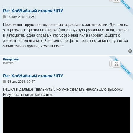
Re: Хоббийный станок ЧПУ
С
09 апр 2018, 11:25
о
о
Прокомментирую последнюю фотографию с заготовками. Две слева
б
это результат резки на станке (одна вручную ручками станка, вторая
щ
е
в автомате), одна справа - это усовочная пила (Корвет, 2.2квт) с
н
диском по алюминию. Как видно по фото - рез на станке получается
и
е
значительно лучше, чем на пиле.
Питерский
Мастер
Re: Хоббийный станок ЧПУ
С
18 апр 2018, 09:47
о
о
Решил и дальше "пильнуть", но уже сделать небольшую выборку.
б
Результаты смотрите сами:
щ
е
н
и
е