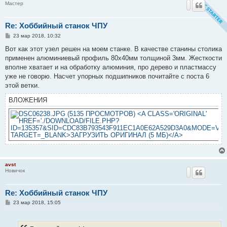
Мастер
Re: Хоббийный станок ЧПУ
С
23 мар 2018, 10:32
о
о
Вот как этот узел решен на моем станке. В качестве станины столика
б
применен алюминиевый профиль 80х40мм толщиной 3мм. Жесткости
щ
е
вполне хватает и на обработку алюминия, про дерево и пластмассу
н
уже не говорю. Насчет упорных подшипников почитайте с поста 6
и
е
этой ветки.
ВЛОЖЕНИЯ
avst
Новичок
Re: Хоббийный станок ЧПУ
С
23 мар 2018, 15:05
о
о
б
щ