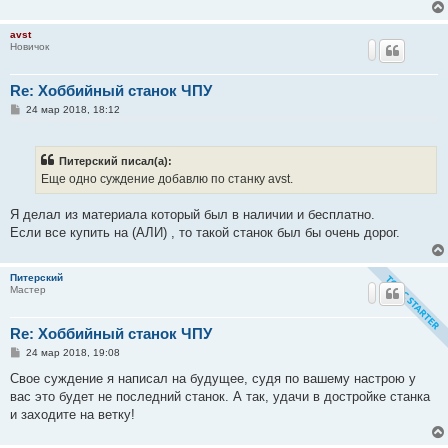
avst
Новичок
Re: Хоббийный станок ЧПУ
С
24 мар 2018, 18:12
о
о
б
щ
Питерский писал(а):
е
Еще одно суждение добавлю по станку avst.
н
и
е
Я делал из материала который был в наличии и бесплатно.
Если все купить на (АЛИ) , то такой станок был бы очень дорог.
Питерский
Мастер
Re: Хоббийный станок ЧПУ
С
24 мар 2018, 19:08
о
о
Свое суждение я написал на будущее, судя по вашему настрою у
б
вас это будет не последний станок. А так, удачи в достройке станка
щ
е
и заходите на ветку!
н
и
е