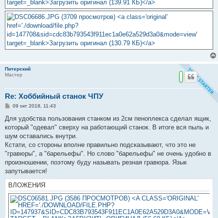
Питерский
Мастер
Re: Хоббийный станок ЧПУ
С
09 окт 2018, 11:43
о
о
Для удобства пользования станком из 2см пеноплекса сделал ящик,
б
который "одевал" сверху на работающий станок. В итоге вся пыль и
щ
е
шум оставались внутри.
н
Кстати, со стороны вполне правильно подсказывают, что это не
и
е
"гравюры", а "барельефы". Но слово "барельефы" не очень удобно в
произношении, поэтому буду называть резная гравюра. Язык
запутывается!
ВЛОЖЕНИЯ