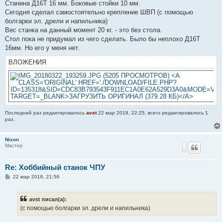
Станина Д16Т 16 мм. Боковые стойки 10 мм.
Сегодня сделал самостоятельно крепление ШВП (с помощью
болгарки эл. дрели и напильника)
Вес станка на данный момент 20 кг. - это без стола.
Стол пока не придумал из чего сделать. Было бы неплохо Д16Т
16мм. Но его у меня нет.
ВЛОЖЕНИЯ
Последний раз редактировалось
avst
22 мар 2018, 22:25, всего редактировалось 1
раз.
Nixon
Мастер
Re: Хоббийный станок ЧПУ
С
22 мар 2018, 21:56
о
о
б
avst писал(а):
щ
е
(с помощью болгарки эл. дрели и напильника)
н
и