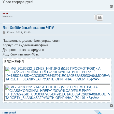
е
У вас твердая рука!
avst
Новичок
Re: Хоббийный станок ЧПУ
С
22 мар 2018, 22:40
о
о
Паралельно делаю блок управления.
б
щ
Корпус от видеомагнитофона.
е
Да проект пока на ардуино.
н
и
Жду блок питания 48 в.
е
ВЛОЖЕНИЯ
Питерский