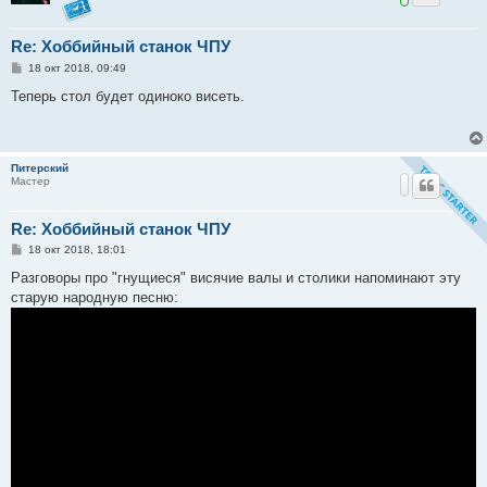
Re: Хоббийный станок ЧПУ
С
18 окт 2018, 09:49
о
о
Теперь стол будет одиноко висеть.
б
щ
е
н
и
Питерский
е
Мастер
Re: Хоббийный станок ЧПУ
С
18 окт 2018, 18:01
о
о
Разговоры про "гнущиеся" висячие валы и столики напоминают эту
б
старую народную песню:
щ
е
н
и
е