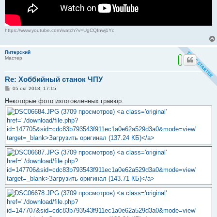
https://www.youtube.com/watch?v=UgCQInwj1Yc
Питерский
Мастер
Re: Хоббийный станок ЧПУ
С
05 окт 2018, 17:15
о
о
Некоторые фото изготовленных гравюр:
б
щ
е
н
и
е