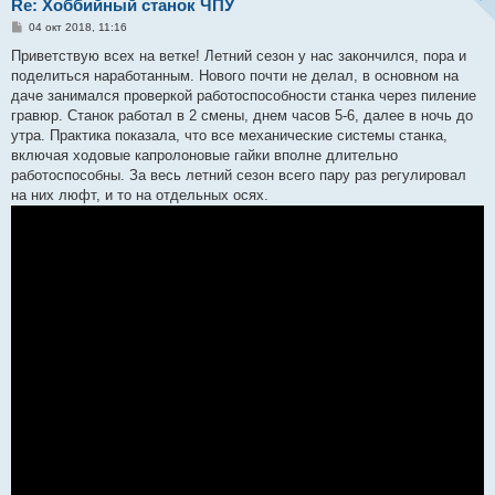
Re: Хоббийный станок ЧПУ
С
04 окт 2018, 11:16
о
о
Приветствую всех на ветке! Летний сезон у нас закончился, пора и
б
поделиться наработанным. Нового почти не делал, в основном на
щ
е
даче занимался проверкой работоспособности станка через пиление
н
гравюр. Станок работал в 2 смены, днем часов 5-6, далее в ночь до
и
е
утра. Практика показала, что все механические системы станка,
включая ходовые капролоновые гайки вполне длительно
работоспособны. За весь летний сезон всего пару раз регулировал
на них люфт, и то на отдельных осях.