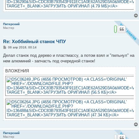
Питерский
Мастер
Re: Хоббийный станок ЧПУ
С
06 апр 2018, 00:14
о
о
Делал станок под дерево и пластмассу, а потом взял и "пильнул" на
б
нем алюминий - запчасть под очередной станок!
щ
е
н
ВЛОЖЕНИЯ
и
е
Питерский
Мастер