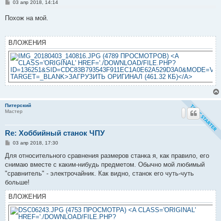
С
03 апр 2018, 14:14
о
о
Похож на мой.
б
щ
е
н
ВЛОЖЕНИЯ
и
е
Питерский
Мастер
Re: Хоббийный станок ЧПУ
С
03 апр 2018, 17:30
о
о
Для относительного сравнения размеров станка я, как правило, его
б
снимаю вместе с каким-нибудь предметом. Обычно мой любимый
щ
е
"сравнитель" - электрочайник. Как видно, станок его чуть-чуть
н
больше!
и
е
ВЛОЖЕНИЯ