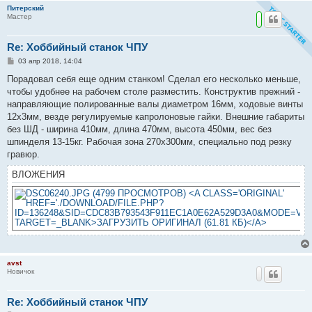
Питерский
Мастер
Re: Хоббийный станок ЧПУ
С
03 апр 2018, 14:04
о
о
Порадовал себя еще одним станком! Сделал его несколько меньше,
б
чтобы удобнее на рабочем столе разместить. Конструктив прежний -
щ
е
направляющие полированные валы диаметром 16мм, ходовые винты
н
12х3мм, везде регулируемые капролоновые гайки. Внешние габариты
и
е
без ШД - ширина 410мм, длина 470мм, высота 450мм, вес без
шпинделя 13-15кг. Рабочая зона 270х300мм, специально под резку
гравюр.
ВЛОЖЕНИЯ
avst
Новичок
Re: Хоббийный станок ЧПУ