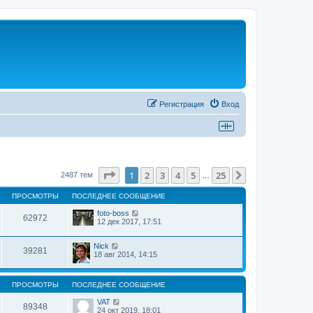
Регистрация
Вход
Страница
1
из
25
1
2
3
4
5
25
След.
2487 тем
…
ПРОСМОТРЫ
ПОСЛЕДНЕЕ СООБЩЕНИЕ
foto-boss
62972
12 дек 2017, 17:51
Nick
39281
18 авг 2014, 14:15
ПРОСМОТРЫ
ПОСЛЕДНЕЕ СООБЩЕНИЕ
VAT
89348
24 окт 2019, 18:01