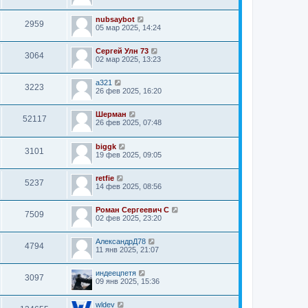
nubsaybot
2959
05 мар 2025, 14:24
Сергей Улн 73
3064
02 мар 2025, 13:23
a321
3223
26 фев 2025, 16:20
Шерман
52117
26 фев 2025, 07:48
biggk
3101
19 фев 2025, 09:05
retfie
5237
14 фев 2025, 08:56
Роман Сергеевич С
7509
02 фев 2025, 23:20
АлександрД78
4794
11 янв 2025, 21:07
индеецпетя
3097
09 янв 2025, 15:36
wldev