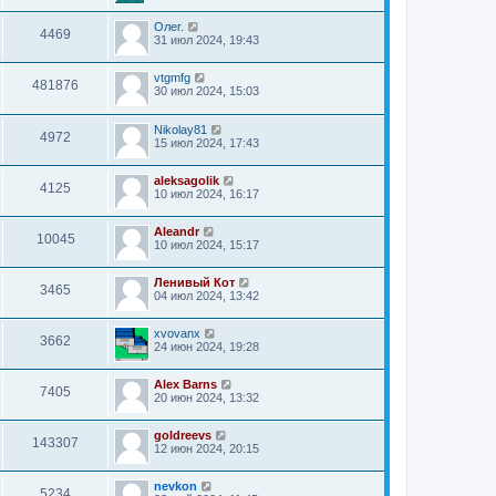
Олег.
4469
31 июл 2024, 19:43
vtgmfg
481876
30 июл 2024, 15:03
Nikolay81
4972
15 июл 2024, 17:43
aleksagolik
4125
10 июл 2024, 16:17
Aleandr
10045
10 июл 2024, 15:17
Ленивый Кот
3465
04 июл 2024, 13:42
xvovanx
3662
24 июн 2024, 19:28
Alex Barns
7405
20 июн 2024, 13:32
goldreevs
143307
12 июн 2024, 20:15
nevkon
5234