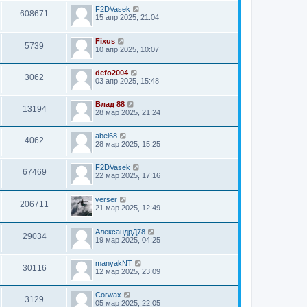
F2DVasek
608671
15 апр 2025, 21:04
Fixus
5739
10 апр 2025, 10:07
defo2004
3062
03 апр 2025, 15:48
Влад 88
13194
28 мар 2025, 21:24
abel68
4062
28 мар 2025, 15:25
F2DVasek
67469
22 мар 2025, 17:16
verser
206711
21 мар 2025, 12:49
АлександрД78
29034
19 мар 2025, 04:25
manyakNT
30116
12 мар 2025, 23:09
Corwax
3129
05 мар 2025, 22:05