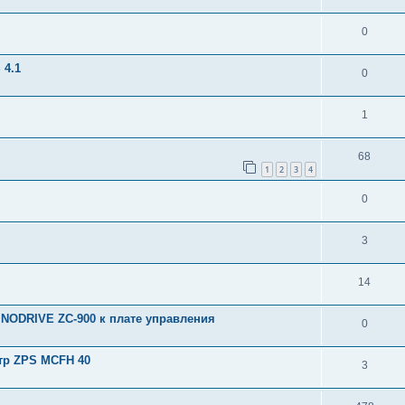
0
 4.1
0
1
68
1
2
3
4
0
3
14
INODRIVE ZC-900 к плате управления
0
тр ZPS MCFH 40
3