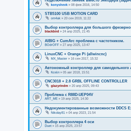
Подключение линеек вместо энкодера (задач
konyshevk
»
08 фев 2016, 14:50
STB5100 USB MOTION CARD
om4ak
»
20 сен 2019, 11:22
Выбор контроллера для большого фрезерног
blackbird
»
24 апр 2025, 21:45
AIBIG + CumArc проблема с частотником.
BOdrOFF
»
27 апр 2025, 13:47
LinuxCNC + Orange Pi (allwincnc)
MX_Master
»
16 сен 2017, 15:32
Автономный контроллер для самодельного л
Козёл
»
05 авг 2018, 15:51
CNC3018 + 2.8 GRBL OFFLINE CONTROLLER
glazyrindm
»
20 апр 2025, 09:43
Проблема с R88D-UEP04V
ART_ME
»
19 апр 2025, 14:30
Недокументированные возможности DDCS Ex
Nikolay81
»
04 апр 2023, 21:54
Выбор контроллера 4 оси
Duet
»
15 апр 2025, 23:57