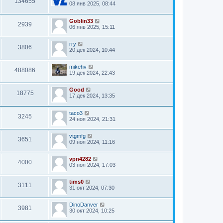
134655
08 янв 2025, 08:44
Goblin33
2939
06 янв 2025, 15:11
rry
3806
20 дек 2024, 10:44
mikehv
488086
19 дек 2024, 22:43
Good
18775
17 дек 2024, 13:35
taco3
3245
24 ноя 2024, 21:31
vtgmfg
3651
09 ноя 2024, 11:16
vpn4282
4000
03 ноя 2024, 17:03
tims0
3111
31 окт 2024, 07:30
DinoDanver
3981
30 окт 2024, 10:25