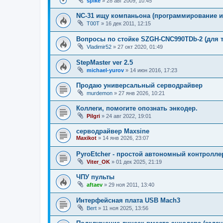
spike
»
28 авг 2009, 10:45
NC-31 ищу компаньона (программирование и
T00T
»
16 дек 2011, 12:15
Вопросы по стойке SZGH-CNC990TDb-2 (для т
Vladimir52
»
27 окт 2020, 01:49
StepMaster ver 2.5
michael-yurov
»
14 июн 2016, 17:23
Продаю универсальный серводрайвер
murdemon
»
27 янв 2026, 10:21
Коллеги, помогите опознать энкодер.
Pilgri
»
24 авг 2022, 19:01
серводрайвер Maxsine
Maxikot
»
14 янв 2026, 23:07
PyroEtcher - простой автономный контролле
Viter_OK
»
01 дек 2025, 21:19
ЧПУ пульты
aftaev
»
29 ноя 2011, 13:40
Интерфейсная плата USB Mach3
Bert
»
11 ноя 2025, 13:56