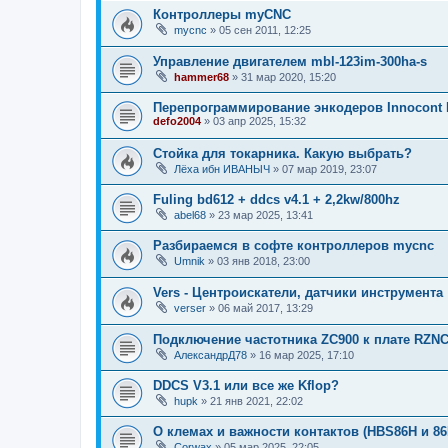
Контроллеры myCNC
mycnc
»
05 сен 2011, 12:25
Управление двигателем mbl-123im-300ha-s
hammer68
»
31 мар 2020, 15:20
Перепрограммирование энкодеров Innocont 
defo2004
»
03 апр 2025, 15:32
Стойка для токарника. Какую выбрать?
Лёха ибн ИВАНЫЧ
»
07 мар 2019, 23:07
Fuling bd612 + ddcs v4.1 + 2,2kw/800hz
abel68
»
23 мар 2025, 13:41
Разбираемся в софте контроллеров mycnc
Umnik
»
03 янв 2018, 23:00
Vers - Центроискатели, датчики инструмента
verser
»
06 май 2017, 13:29
Подключение частотника ZC900 к плате RZNC
АлександрД78
»
16 мар 2025, 17:10
DDCS V3.1 или все же Kflop?
hupk
»
21 янв 2021, 22:02
О клемах и важности контактов (HBS86H и 86
Corwax
»
05 мар 2025, 22:05