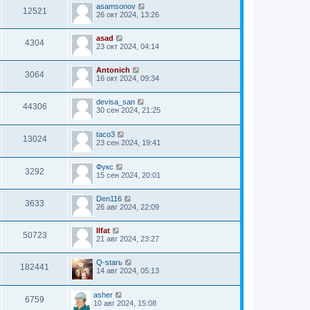
asamsonov
12521
26 окт 2024, 13:26
asad
4304
23 окт 2024, 04:14
Antonich
3064
16 окт 2024, 09:34
devisa_san
44306
30 сен 2024, 21:25
taco3
13024
23 сен 2024, 19:41
Фукс
3292
15 сен 2024, 20:01
Den116
3633
26 авг 2024, 22:09
Ilfat
50723
21 авг 2024, 23:27
Q-starь
182441
14 авг 2024, 05:13
asher
6759
10 авг 2024, 15:08