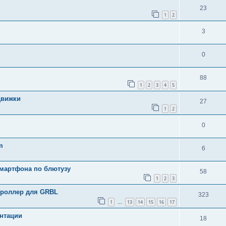
23
1
2
3
0
88
1
2
3
4
5
движки
27
1
2
0
m
6
смартфона по блютузу
58
1
2
3
троллер для GRBL
323
1
13
14
15
16
17
…
нтации
18