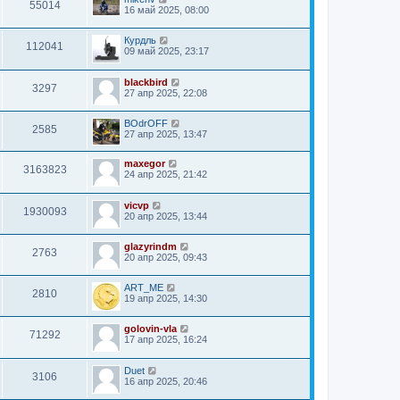
55014
16 май 2025, 08:00
Курдль
112041
09 май 2025, 23:17
blackbird
3297
27 апр 2025, 22:08
BOdrOFF
2585
27 апр 2025, 13:47
maxegor
3163823
24 апр 2025, 21:42
vicvp
1930093
20 апр 2025, 13:44
glazyrindm
2763
20 апр 2025, 09:43
ART_ME
2810
19 апр 2025, 14:30
golovin-vla
71292
17 апр 2025, 16:24
Duet
3106
16 апр 2025, 20:46