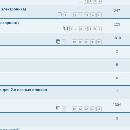
1
2
3
4
 электроника)
247
1
9
10
11
12
13
…
окарного)
123
1
3
4
5
6
7
…
1810
1
87
88
89
90
91
…
2
9
0
р для 2-х осевых станков
7
1304
1
62
63
64
65
66
…
3