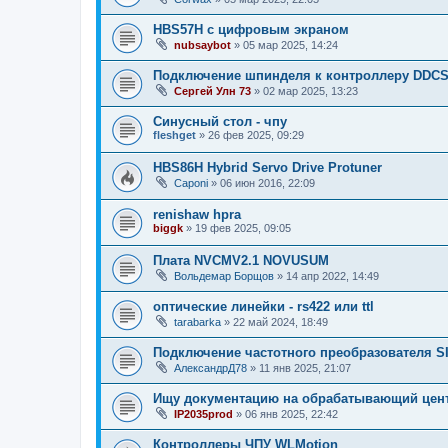
HBS57H с цифровым экраном
nubsaybot
»
05 мар 2025, 14:24
Подключение шпинделя к контроллеру DDCS
Сергей Улн 73
»
02 мар 2025, 13:23
Синусный стол - чпу
fleshget
»
26 фев 2025, 09:29
HBS86H Hybrid Servo Drive Protuner
Caponi
»
06 июн 2016, 22:09
renishaw hpra
biggk
»
19 фев 2025, 09:05
Плата NVCMV2.1 NOVUSUM
Вольдемар Борщов
»
14 апр 2022, 14:49
оптические линейки - rs422 или ttl
tarabarka
»
22 май 2024, 18:49
Подключение частотного преобразователя S
АлександрД78
»
11 янв 2025, 21:07
Ищу документацию на обрабатывающий цен
IP2035prod
»
06 янв 2025, 22:42
Контроллеры ЧПУ WLMotion