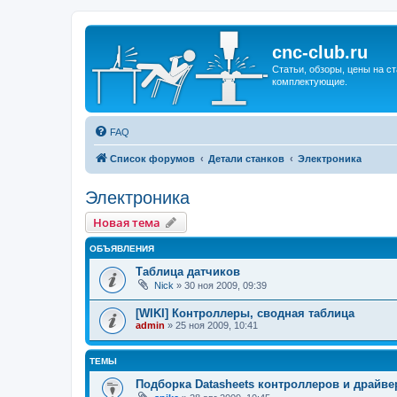
cnc-club.ru
Статьи, обзоры, цены на ст
комплектующие.
FAQ
Список форумов
Детали станков
Электроника
Электроника
Новая тема
ОБЪЯВЛЕНИЯ
Таблица датчиков
Nick
»
30 ноя 2009, 09:39
[WIKI] Контроллеры, сводная таблица
admin
»
25 ноя 2009, 10:41
ТЕМЫ
Подборка Datasheets контроллеров и драйв