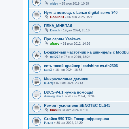
wldev
»
25 июн 2019, 10:39
Нужна помощь с Lenze digital servo 940
Goblin33
»
06 янв 2025, 15:11
ПЛКА_МНЕПАД
Dimich
»
19 дек 2024, 15:16
Про сервы Yaskawa
aftaev
»
31 июл 2012, 14:26
Бюджетный частотник на шпиндель с ModBu
msl272
»
07 янв 2019, 18:24
есть такой драйвер leadshine es-dh2306
taco3
»
16 ноя 2024, 16:53
Микроскопные датчики
b612q
»
07 ноя 2024, 23:13
DDCS-V4.1 нужна помощь!
dimаlogutko85
»
28 сен 2024, 09:34
Ремонт усилителя SENOTEC CLS45
tims0
»
31 окт 2024, 07:30
Стойка 990 TDb Токарнофрезерная
Ильяз
»
30 авг 2024, 14:20