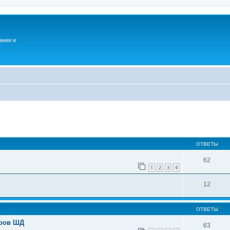
анки и
ОТВЕТЫ
62
1
2
3
4
12
ОТВЕТЫ
еров ШД
63