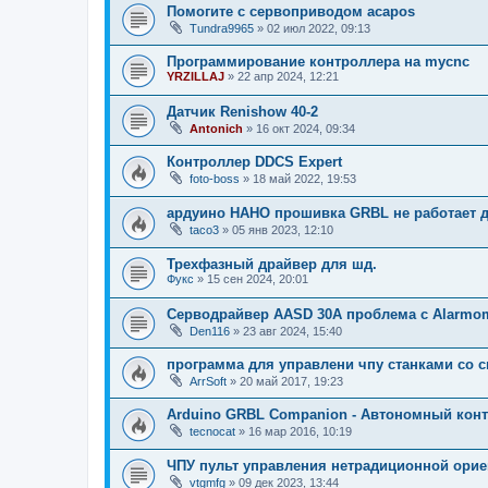
Помогите с сервоприводом acapos
Tundra9965
»
02 июл 2022, 09:13
Программирование контроллера на mycnc
YRZILLAJ
»
22 апр 2024, 12:21
Датчик Renishow 40-2
Antonich
»
16 окт 2024, 09:34
Контроллер DDCS Expert
foto-boss
»
18 май 2022, 19:53
ардуино НАНО прошивка GRBL не работает 
taco3
»
05 янв 2023, 12:10
Трехфазный драйвер для шд.
Фукс
»
15 сен 2024, 20:01
Серводрайвер AASD 30A проблема с Alarmo
Den116
»
23 авг 2024, 15:40
программа для управлени чпу станками со 
ArrSoft
»
20 май 2017, 19:23
Arduino GRBL Companion - Автономный кон
tecnocat
»
16 мар 2016, 10:19
ЧПУ пульт управления нетрадиционной орие
vtgmfg
»
09 дек 2023, 13:44