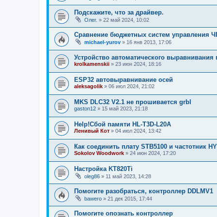
Подскажите, что за драйвер.
Олег.
»
22 май 2024, 10:02
Сравнение бюджетных систем управления Ч
michael-yurov
»
16 янв 2013, 17:06
Устройство автоматического выравнивания 
krolkamenskii
»
23 июн 2024, 18:16
ESP32 автовыравнивание осей
aleksagolik
»
06 июл 2024, 21:02
MKS DLC32 V2.1 не прошивается grbl
gaston12
»
15 май 2023, 21:18
Help!Сбой памяти HL-T3D-L20A
Ленивый Кот
»
04 июл 2024, 13:42
Как соединить плату STB5100 и частотник H
Sokolov Woodwork
»
24 июн 2024, 17:20
Настройка KT820Ti
oleg86
»
11 май 2023, 14:28
Помогите разобраться, контроллер DDLMV1
bawero
»
21 дек 2015, 17:44
Помогите опознать контроллер