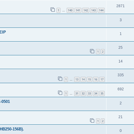
2871
1
140
141
142
143
144
…
3
EIP
1
25
1
2
14
335
1
13
14
15
16
17
…
692
1
31
32
33
34
35
…
-0501
2
21
1
2
HB250-156B).
0