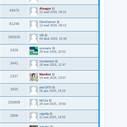
Alvagor
49976
21 май 2026, 09:22
DinoDanver
61248
12 май 2026, 09:12
Vi9
395635
04 фев 2026, 16:46
xvovanx
2428
29 янв 2026, 20:52
murdemon
3442
26 янв 2026, 12:47
Maxikot
2337
14 янв 2026, 23:07
pdv1970
3935
05 дек 2025, 18:23
b612q
250809
26 ноя 2025, 19:50
vtgmfg
2806
11 ноя 2025, 18:55
mikehv