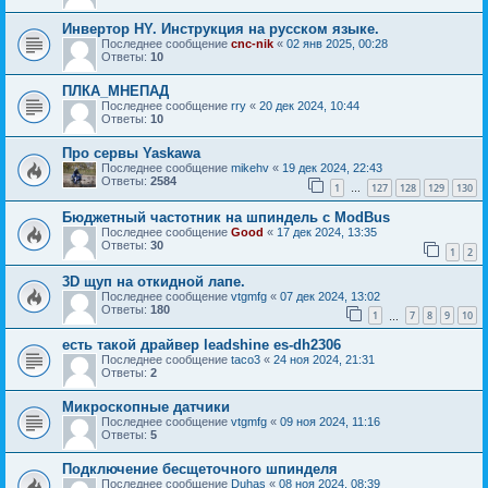
Инвертор HY. Инструкция на русском языке.
Последнее сообщение
cnc-nik
«
02 янв 2025, 00:28
Ответы:
10
ПЛКА_МНЕПАД
Последнее сообщение
rry
«
20 дек 2024, 10:44
Ответы:
10
Про сервы Yaskawa
Последнее сообщение
mikehv
«
19 дек 2024, 22:43
Ответы:
2584
1
127
128
129
130
…
Бюджетный частотник на шпиндель с ModBus
Последнее сообщение
Good
«
17 дек 2024, 13:35
Ответы:
30
1
2
3D щуп на откидной лапе.
Последнее сообщение
vtgmfg
«
07 дек 2024, 13:02
Ответы:
180
1
7
8
9
10
…
есть такой драйвер leadshine es-dh2306
Последнее сообщение
taco3
«
24 ноя 2024, 21:31
Ответы:
2
Микроскопные датчики
Последнее сообщение
vtgmfg
«
09 ноя 2024, 11:16
Ответы:
5
Подключение бесщеточного шпинделя
Последнее сообщение
Duhas
«
08 ноя 2024, 08:39