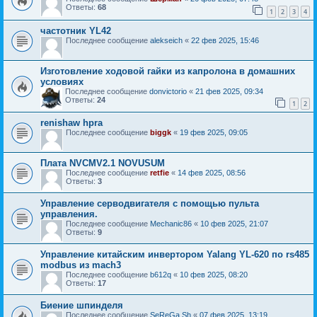
Ответы:
68
1
2
3
4
частотник YL42
Последнее сообщение
alekseich
«
22 фев 2025, 15:46
Изготовление ходовой гайки из капролона в домашних
условиях
Последнее сообщение
donvictorio
«
21 фев 2025, 09:34
Ответы:
24
1
2
renishaw hpra
Последнее сообщение
biggk
«
19 фев 2025, 09:05
Плата NVCMV2.1 NOVUSUM
Последнее сообщение
retfie
«
14 фев 2025, 08:56
Ответы:
3
Управление серводвигателя с помощью пульта
управления.
Последнее сообщение
Mechanic86
«
10 фев 2025, 21:07
Ответы:
9
Управление китайским инвертором Yalang YL-620 по rs485
modbus из mach3
Последнее сообщение
b612q
«
10 фев 2025, 08:20
Ответы:
17
Биение шпинделя
Последнее сообщение
SeReGa Sh
«
07 фев 2025, 13:19