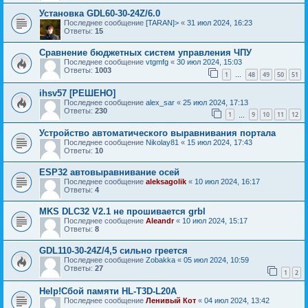
Установка GDL60-30-24Z/6.0
Последнее сообщение
[TARAN]>
«
31 июл 2024, 16:23
Ответы:
15
Сравнение бюджетных систем управления ЧПУ
Последнее сообщение
vtgmfg
«
30 июл 2024, 15:03
Ответы:
1003
1
48
49
50
51
…
ihsv57 [РЕШЕНО]
Последнее сообщение
alex_sar
«
25 июл 2024, 17:13
Ответы:
230
1
9
10
11
12
…
Устройство автоматического выравнивания портала
Последнее сообщение
Nikolay81
«
15 июл 2024, 17:43
Ответы:
10
ESP32 автовыравнивание осей
Последнее сообщение
aleksagolik
«
10 июл 2024, 16:17
Ответы:
4
MKS DLC32 V2.1 не прошивается grbl
Последнее сообщение
Aleandr
«
10 июл 2024, 15:17
Ответы:
8
GDL110-30-24Z/4,5 сильно греется
Последнее сообщение
Zobakka
«
05 июл 2024, 10:59
Ответы:
27
1
2
Help!Сбой памяти HL-T3D-L20A
Последнее сообщение
Ленивый Кот
«
04 июл 2024, 13:42