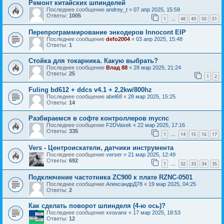
Ремонт китайских шпинделей
Последнее сообщение
andrey_t
«
07 апр 2025, 15:59
Ответы:
1005
1
48
49
50
51
…
Перепрограммирование энкодеров Innocont EIP
Последнее сообщение
defo2004
«
03 апр 2025, 15:48
Ответы:
1
Стойка для токарника. Какую выбрать?
Последнее сообщение
Влад 88
«
28 мар 2025, 21:24
Ответы:
25
1
2
Fuling bd612 + ddcs v4.1 + 2,2kw/800hz
Последнее сообщение
abel68
«
28 мар 2025, 15:25
Ответы:
14
Разбираемся в софте контроллеров mycnc
Последнее сообщение
F2DVasek
«
22 мар 2025, 17:16
Ответы:
335
1
14
15
16
17
…
Vers - Центроискатели, датчики инструмента
Последнее сообщение
verser
«
21 мар 2025, 12:49
Ответы:
692
1
32
33
34
35
…
Подключение частотника ZC900 к плате RZNC-0501
Последнее сообщение
АлександрД78
«
19 мар 2025, 04:25
Ответы:
2
Как сделать поворот шпинделя (4-ю ось)?
Последнее сообщение
xvovanx
«
17 мар 2025, 18:53
Ответы:
12