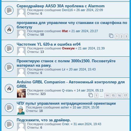
Серводрайвер AASD 30A проблема с Alarmom
Последнее сообщение
Den116
«
26 авг 2024, 22:09
Ответы:
6
программа для управлени чпу станками со смартфона по
блютузу
Последнее сообщение
Ilfat
«
21 авг 2024, 23:27
Ответы:
58
1
2
3
Частотник YL 620-a и ошибка er04
Последнее сообщение
Оникум
«
21 авг 2024, 21:39
Ответы:
13
Проектирую станок с полем 3000x1500. Посоветуйте
материал на раму.
Последнее сообщение
Lir
«
20 авг 2024, 15:43
Ответы:
6
Arduino GRBL Companion - Автономный контроллер для
GRBL
Последнее сообщение
Q-starь
«
14 авг 2024, 05:13
Ответы:
323
1
14
15
16
17
…
ЧПУ пульт управления нетрадиционной ориентации
Последнее сообщение
asher
«
10 авг 2024, 15:08
Ответы:
18
Подскажите, что за драйвер.
Последнее сообщение
Олег.
«
31 июл 2024, 19:43
Ответы:
6