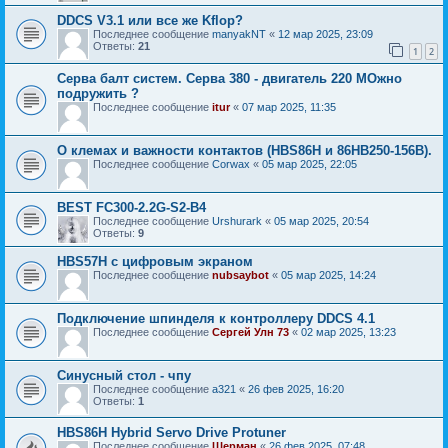
DDCS V3.1 или все же Kflop?
Последнее сообщение
manyakNT
«
12 мар 2025, 23:09
Ответы:
21
1
2
Серва балт систем. Серва 380 - двигатель 220 МОжно
подружить ?
Последнее сообщение
itur
«
07 мар 2025, 11:35
О клемах и важности контактов (HBS86H и 86HB250-156B).
Последнее сообщение
Corwax
«
05 мар 2025, 22:05
BEST FC300-2.2G-S2-B4
Последнее сообщение
Urshurark
«
05 мар 2025, 20:54
Ответы:
9
HBS57H с цифровым экраном
Последнее сообщение
nubsaybot
«
05 мар 2025, 14:24
Подключение шпинделя к контроллеру DDCS 4.1
Последнее сообщение
Сергей Улн 73
«
02 мар 2025, 13:23
Синусный стол - чпу
Последнее сообщение
a321
«
26 фев 2025, 16:20
Ответы:
1
HBS86H Hybrid Servo Drive Protuner
Последнее сообщение
Шерман
«
26 фев 2025, 07:48