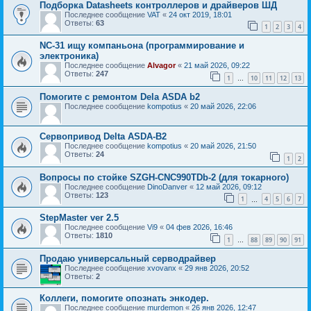
Подборка Datasheets контроллеров и драйверов ШД
Последнее сообщение
VAT
«
24 окт 2019, 18:01
Ответы:
63
1
2
3
4
NC-31 ищу компаньона (программирование и
электроника)
Последнее сообщение
Alvagor
«
21 май 2026, 09:22
Ответы:
247
1
10
11
12
13
…
Помогите с ремонтом Dela ASDA b2
Последнее сообщение
kompotius
«
20 май 2026, 22:06
Сервопривод Delta ASDA-B2
Последнее сообщение
kompotius
«
20 май 2026, 21:50
Ответы:
24
1
2
Вопросы по стойке SZGH-CNC990TDb-2 (для токарного)
Последнее сообщение
DinoDanver
«
12 май 2026, 09:12
Ответы:
123
1
4
5
6
7
…
StepMaster ver 2.5
Последнее сообщение
Vi9
«
04 фев 2026, 16:46
Ответы:
1810
1
88
89
90
91
…
Продаю универсальный серводрайвер
Последнее сообщение
xvovanx
«
29 янв 2026, 20:52
Ответы:
2
Коллеги, помогите опознать энкодер.
Последнее сообщение
murdemon
«
26 янв 2026, 12:47