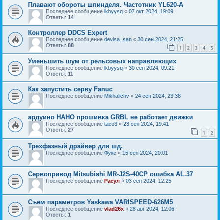
Плавают обороты шпинделя. Частотник YL620-A
Последнее сообщение
lkbyysq
«
07 окт 2024, 19:09
Ответы:
14
Контроллер DDCS Expert
Последнее сообщение
devisa_san
«
30 сен 2024, 21:25
Ответы:
88
1
2
3
4
5
Уменьшить шум от рельсовых направляющих
Последнее сообщение
lkbyysq
«
30 сен 2024, 09:21
Ответы:
11
Как запустить серву Fanuc
Последнее сообщение
Mikhalichv
«
24 сен 2024, 23:38
ардуино НАНО прошивка GRBL не работает движки
Последнее сообщение
taco3
«
23 сен 2024, 19:41
Ответы:
27
1
2
Трехфазный драйвер для шд.
Последнее сообщение
Фукс
«
15 сен 2024, 20:01
Сервопривод Mitsubishi MR-J2S-40CP ошибка AL.37
Последнее сообщение
Расул
«
03 сен 2024, 12:25
Съем параметров Yaskawa VARISPEED-626M5
Последнее сообщение
vlad26x
«
28 авг 2024, 12:06
Ответы:
1