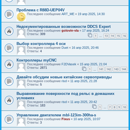
Проблема с R88D-UEP04V
Последнее сообщение
ART_ME
«
19 апр 2025, 14:30
Недокументированные возможности DDCS Expert
Последнее сообщение
golovin-vla
«
17 апр 2025, 16:24
Ответы:
309
1
13
14
15
16
…
Выбор контроллера 4 оси
Последнее сообщение
Duet
«
16 апр 2025, 20:46
Ответы:
4
Контроллеры myCNC
Последнее сообщение
F2DVasek
«
15 апр 2025, 21:04
Ответы:
2871
1
141
142
143
144
…
Давайте обсудим новые китайские сервоприводы
Последнее сообщение
risd
«
11 апр 2025, 21:28
Ответы:
5
Выравнивание поверхности под рельс в домашних
условиях
Последнее сообщение
risd
«
11 апр 2025, 20:42
Ответы:
183
1
7
8
9
10
…
Управление двигателем mbl-123im-300ha-s
Последнее сообщение
Fixus
«
10 апр 2025, 10:07
Ответы:
3