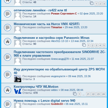
Ответы:
48
1
2
3
оптические линейки - rs422 или ttl
Последнее сообщение
Роман Сергеевич С
«
02 фев 2025, 23:20
Ответы:
14
Механическая часть на Hurco VMX 42SRTi
Последнее сообщение
Timarise
«
29 янв 2025, 13:20
Подключение и настройка серв Panasonic Minas
Последнее сообщение
Alex911-13-10
«
13 янв 2025, 22:34
Ответы:
90
1
2
3
4
5
Подключение частотного преобразователя SINODRIVE ZC-
900 к плате управления
Последнее сообщение
АлександрД78
«
11 янв 2025, 21:07
Ищу документацию на обрабатывающий центр ZPS MCFH
40
Последнее сообщение
индеецпетя
«
09 янв 2025, 15:36
Ответы:
3
Контроллеры ЧПУ WLMotion
Последнее сообщение
wldev
«
08 янв 2025, 08:44
Ответы:
478
1
21
22
23
24
…
Нужна помощь с Lenze digital servo 940
Последнее сообщение
Goblin33
«
06 янв 2025, 15:11