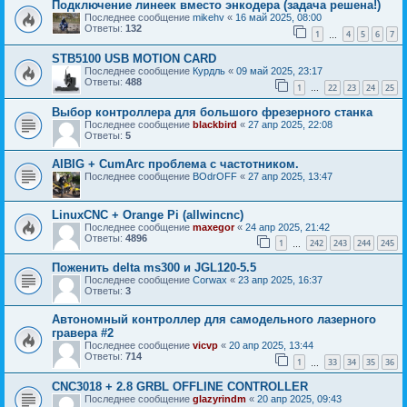
Подключение линеек вместо энкодера (задача решена!)
Последнее сообщение
mikehv
«
16 май 2025, 08:00
Ответы:
132
1
4
5
6
7
…
STB5100 USB MOTION CARD
Последнее сообщение
Курдль
«
09 май 2025, 23:17
Ответы:
488
1
22
23
24
25
…
Выбор контроллера для большого фрезерного станка
Последнее сообщение
blackbird
«
27 апр 2025, 22:08
Ответы:
5
AIBIG + CumArc проблема с частотником.
Последнее сообщение
BOdrOFF
«
27 апр 2025, 13:47
LinuxCNC + Orange Pi (allwincnc)
Последнее сообщение
maxegor
«
24 апр 2025, 21:42
Ответы:
4896
1
242
243
244
245
…
Поженить delta ms300 и JGL120-5.5
Последнее сообщение
Corwax
«
23 апр 2025, 16:37
Ответы:
3
Автономный контроллер для самодельного лазерного
гравера #2
Последнее сообщение
vicvp
«
20 апр 2025, 13:44
Ответы:
714
1
33
34
35
36
…
CNC3018 + 2.8 GRBL OFFLINE CONTROLLER
Последнее сообщение
glazyrindm
«
20 апр 2025, 09:43