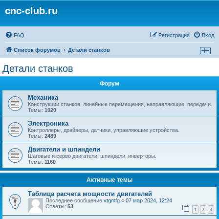
cnc-club.ru
FAQ
Регистрация
Вход
Список форумов
Детали станков
Детали станков
Форум
Механика
Конструкции станков, линейные перемещения, направляющие, передачи.
Темы:
1020
Электроника
Контроллеры, драйверы, датчики, управляющие устройства.
Темы:
2489
Двигатели и шпиндели
Шаговые и серво двигатели, шпиндели, инверторы.
Темы:
1160
Активные темы
Таблица расчета мощности двигателей
Последнее сообщение
vtgmfg
«
07 мар 2024, 12:24
Ответы:
53
1
2
3