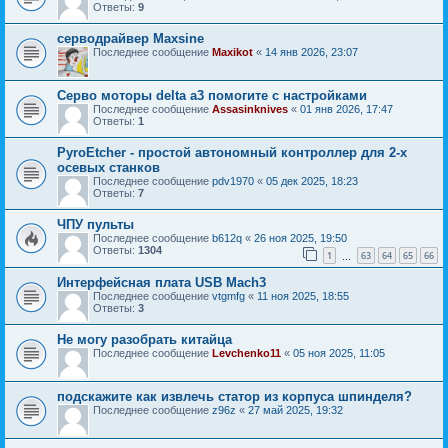
Ответы:
9
серводрайвер Maxsine
Последнее сообщение
Maxikot
«
14 янв 2026, 23:07
Серво моторы delta a3 помогите с настройками
Последнее сообщение
Assasinknives
«
01 янв 2026, 17:47
Ответы:
1
PyroEtcher - простой автономный контроллер для 2-х
осевых станков
Последнее сообщение
pdv1970
«
05 дек 2025, 18:23
Ответы:
7
ЧПУ пульты
Последнее сообщение
b612q
«
26 ноя 2025, 19:50
Ответы:
1304
1
63
64
65
66
…
Интерфейсная плата USB Mach3
Последнее сообщение
vtgmfg
«
11 ноя 2025, 18:55
Ответы:
3
Не могу разобрать китайца
Последнее сообщение
Levchenko11
«
05 ноя 2025, 11:05
подскажите как извлечь статор из корпуса шпинделя?
Последнее сообщение
z96z
«
27 май 2025, 19:32