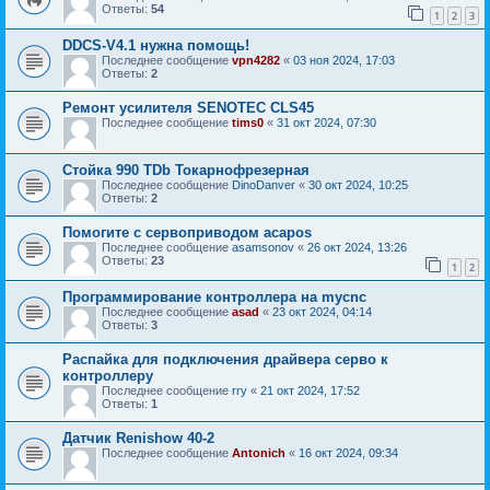
Ответы:
54
1
2
3
DDCS-V4.1 нужна помощь!
Последнее сообщение
vpn4282
«
03 ноя 2024, 17:03
Ответы:
2
Ремонт усилителя SENOTEC CLS45
Последнее сообщение
tims0
«
31 окт 2024, 07:30
Стойка 990 TDb Токарнофрезерная
Последнее сообщение
DinoDanver
«
30 окт 2024, 10:25
Ответы:
2
Помогите с сервоприводом acapos
Последнее сообщение
asamsonov
«
26 окт 2024, 13:26
Ответы:
23
1
2
Программирование контроллера на mycnc
Последнее сообщение
asad
«
23 окт 2024, 04:14
Ответы:
3
Распайка для подключения драйвера серво к
контроллеру
Последнее сообщение
rry
«
21 окт 2024, 17:52
Ответы:
1
Датчик Renishow 40-2
Последнее сообщение
Antonich
«
16 окт 2024, 09:34