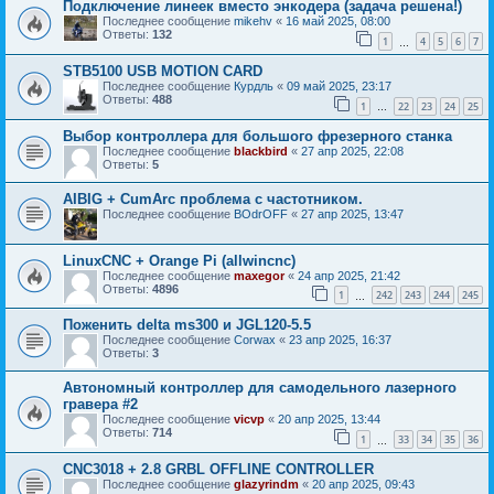
Подключение линеек вместо энкодера (задача решена!)
Последнее сообщение
mikehv
«
16 май 2025, 08:00
Ответы:
132
1
4
5
6
7
…
STB5100 USB MOTION CARD
Последнее сообщение
Курдль
«
09 май 2025, 23:17
Ответы:
488
1
22
23
24
25
…
Выбор контроллера для большого фрезерного станка
Последнее сообщение
blackbird
«
27 апр 2025, 22:08
Ответы:
5
AIBIG + CumArc проблема с частотником.
Последнее сообщение
BOdrOFF
«
27 апр 2025, 13:47
LinuxCNC + Orange Pi (allwincnc)
Последнее сообщение
maxegor
«
24 апр 2025, 21:42
Ответы:
4896
1
242
243
244
245
…
Поженить delta ms300 и JGL120-5.5
Последнее сообщение
Corwax
«
23 апр 2025, 16:37
Ответы:
3
Автономный контроллер для самодельного лазерного
гравера #2
Последнее сообщение
vicvp
«
20 апр 2025, 13:44
Ответы:
714
1
33
34
35
36
…
CNC3018 + 2.8 GRBL OFFLINE CONTROLLER
Последнее сообщение
glazyrindm
«
20 апр 2025, 09:43