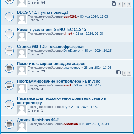
Ответы:
54
1
2
3
DDCS-V4.1 нужна помощь!
Последнее сообщение
vpn4282
«
03 ноя 2024, 17:03
Ответы:
2
Ремонт усилителя SENOTEC CLS45
Последнее сообщение
tims0
«
31 окт 2024, 07:30
Стойка 990 TDb Токарнофрезерная
Последнее сообщение
DinoDanver
«
30 окт 2024, 10:25
Ответы:
2
Помогите с сервоприводом acapos
Последнее сообщение
asamsonov
«
26 окт 2024, 13:26
Ответы:
23
1
2
Программирование контроллера на mycnc
Последнее сообщение
asad
«
23 окт 2024, 04:14
Ответы:
3
Распайка для подключения драйвера серво к
контроллеру
Последнее сообщение
rry
«
21 окт 2024, 17:52
Ответы:
1
Датчик Renishow 40-2
Последнее сообщение
Antonich
«
16 окт 2024, 09:34