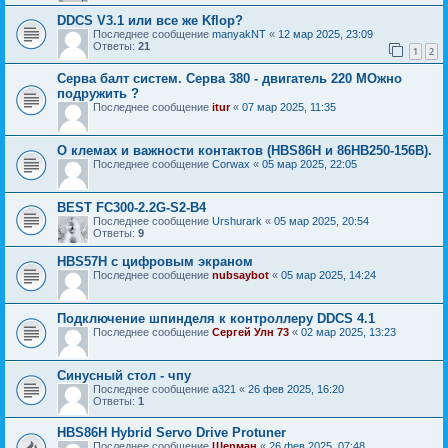
DDCS V3.1 или все же Kflop?
Последнее сообщение
manyakNT
«
12 мар 2025, 23:09
Ответы:
21
1
2
Серва балт систем. Серва 380 - двигатель 220 МОжно
подружить ?
Последнее сообщение
itur
«
07 мар 2025, 11:35
О клемах и важности контактов (HBS86H и 86HB250-156B).
Последнее сообщение
Corwax
«
05 мар 2025, 22:05
BEST FC300-2.2G-S2-B4
Последнее сообщение
Urshurark
«
05 мар 2025, 20:54
Ответы:
9
HBS57H с цифровым экраном
Последнее сообщение
nubsaybot
«
05 мар 2025, 14:24
Подключение шпинделя к контроллеру DDCS 4.1
Последнее сообщение
Сергей Улн 73
«
02 мар 2025, 13:23
Синусный стол - чпу
Последнее сообщение
a321
«
26 фев 2025, 16:20
Ответы:
1
HBS86H Hybrid Servo Drive Protuner
Последнее сообщение
Шерман
«
26 фев 2025, 07:48