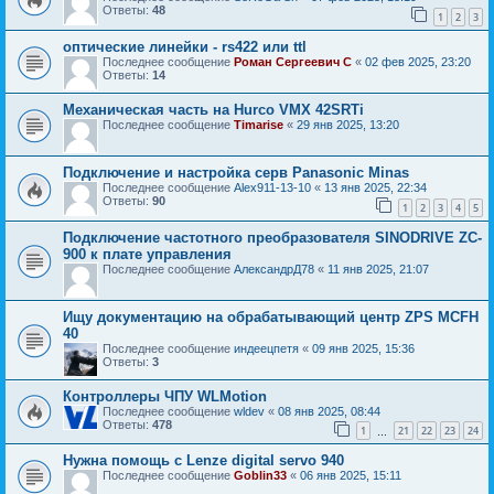
Ответы:
48
1
2
3
оптические линейки - rs422 или ttl
Последнее сообщение
Роман Сергеевич С
«
02 фев 2025, 23:20
Ответы:
14
Механическая часть на Hurco VMX 42SRTi
Последнее сообщение
Timarise
«
29 янв 2025, 13:20
Подключение и настройка серв Panasonic Minas
Последнее сообщение
Alex911-13-10
«
13 янв 2025, 22:34
Ответы:
90
1
2
3
4
5
Подключение частотного преобразователя SINODRIVE ZC-
900 к плате управления
Последнее сообщение
АлександрД78
«
11 янв 2025, 21:07
Ищу документацию на обрабатывающий центр ZPS MCFH
40
Последнее сообщение
индеецпетя
«
09 янв 2025, 15:36
Ответы:
3
Контроллеры ЧПУ WLMotion
Последнее сообщение
wldev
«
08 янв 2025, 08:44
Ответы:
478
1
21
22
23
24
…
Нужна помощь с Lenze digital servo 940
Последнее сообщение
Goblin33
«
06 янв 2025, 15:11