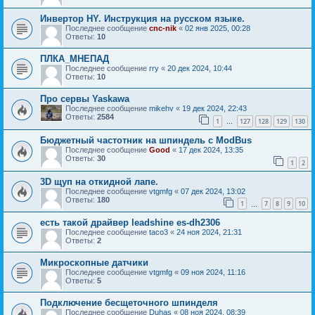
Инвертор HY. Инструкция на русском языке.
Последнее сообщение
cnc-nik
«
02 янв 2025, 00:28
Ответы:
10
ПЛКА_МНЕПАД
Последнее сообщение
rry
«
20 дек 2024, 10:44
Ответы:
10
Про сервы Yaskawa
Последнее сообщение
mikehv
«
19 дек 2024, 22:43
Ответы:
2584
1
127
128
129
130
…
Бюджетный частотник на шпиндель с ModBus
Последнее сообщение
Good
«
17 дек 2024, 13:35
Ответы:
30
1
2
3D щуп на откидной лапе.
Последнее сообщение
vtgmfg
«
07 дек 2024, 13:02
Ответы:
180
1
7
8
9
10
…
есть такой драйвер leadshine es-dh2306
Последнее сообщение
taco3
«
24 ноя 2024, 21:31
Ответы:
2
Микроскопные датчики
Последнее сообщение
vtgmfg
«
09 ноя 2024, 11:16
Ответы:
5
Подключение бесщеточного шпинделя
Последнее сообщение
Duhas
«
08 ноя 2024, 08:39