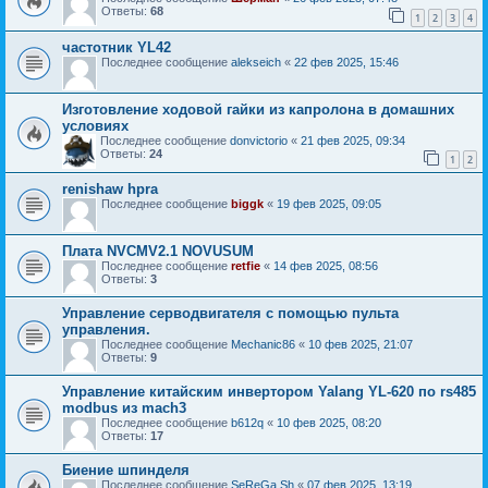
Ответы:
68
1
2
3
4
частотник YL42
Последнее сообщение
alekseich
«
22 фев 2025, 15:46
Изготовление ходовой гайки из капролона в домашних
условиях
Последнее сообщение
donvictorio
«
21 фев 2025, 09:34
Ответы:
24
1
2
renishaw hpra
Последнее сообщение
biggk
«
19 фев 2025, 09:05
Плата NVCMV2.1 NOVUSUM
Последнее сообщение
retfie
«
14 фев 2025, 08:56
Ответы:
3
Управление серводвигателя с помощью пульта
управления.
Последнее сообщение
Mechanic86
«
10 фев 2025, 21:07
Ответы:
9
Управление китайским инвертором Yalang YL-620 по rs485
modbus из mach3
Последнее сообщение
b612q
«
10 фев 2025, 08:20
Ответы:
17
Биение шпинделя
Последнее сообщение
SeReGa Sh
«
07 фев 2025, 13:19