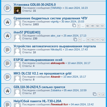
Установка GDL60-30-24Z/6.0
Последнее сообщение
[TARAN]>
«
31 июл 2024, 16:23
Ответы:
15
Сравнение бюджетных систем управления ЧПУ
Последнее сообщение
vtgmfg
«
30 июл 2024, 15:03
Ответы:
1003
1
48
49
50
51
…
ihsv57 [РЕШЕНО]
Последнее сообщение
alex_sar
«
25 июл 2024, 17:13
Ответы:
230
1
9
10
11
12
…
Устройство автоматического выравнивания портала
Последнее сообщение
Nikolay81
«
15 июл 2024, 17:43
Ответы:
10
ESP32 автовыравнивание осей
Последнее сообщение
aleksagolik
«
10 июл 2024, 16:17
Ответы:
4
MKS DLC32 V2.1 не прошивается grbl
Последнее сообщение
Aleandr
«
10 июл 2024, 15:17
Ответы:
8
GDL110-30-24Z/4,5 сильно греется
Последнее сообщение
Zobakka
«
05 июл 2024, 10:59
Ответы:
27
1
2
Help!Сбой памяти HL-T3D-L20A
Последнее сообщение
Ленивый Кот
«
04 июл 2024, 13:42