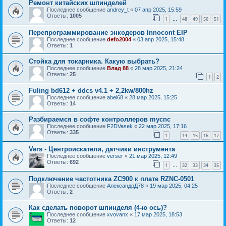
Ремонт китайских шпинделей
Последнее сообщение
andrey_t
«
07 апр 2025, 15:59
Ответы:
1005
1
48
49
50
51
…
Перепрограммирование энкодеров Innocont EIP
Последнее сообщение
defo2004
«
03 апр 2025, 15:48
Ответы:
1
Стойка для токарника. Какую выбрать?
Последнее сообщение
Влад 88
«
28 мар 2025, 21:24
Ответы:
25
1
2
Fuling bd612 + ddcs v4.1 + 2,2kw/800hz
Последнее сообщение
abel68
«
28 мар 2025, 15:25
Ответы:
14
Разбираемся в софте контроллеров mycnc
Последнее сообщение
F2DVasek
«
22 мар 2025, 17:16
Ответы:
335
1
14
15
16
17
…
Vers - Центроискатели, датчики инструмента
Последнее сообщение
verser
«
21 мар 2025, 12:49
Ответы:
692
1
32
33
34
35
…
Подключение частотника ZC900 к плате RZNC-0501
Последнее сообщение
АлександрД78
«
19 мар 2025, 04:25
Ответы:
2
Как сделать поворот шпинделя (4-ю ось)?
Последнее сообщение
xvovanx
«
17 мар 2025, 18:53
Ответы:
12