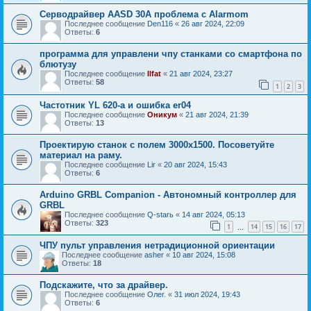
Серводрайвер AASD 30A проблема с Alarmom
Последнее сообщение
Den116
«
26 авг 2024, 22:09
Ответы:
6
программа для управлени чпу станками со смартфона по
блютузу
Последнее сообщение
Ilfat
«
21 авг 2024, 23:27
Ответы:
58
1
2
3
Частотник YL 620-a и ошибка er04
Последнее сообщение
Оникум
«
21 авг 2024, 21:39
Ответы:
13
Проектирую станок с полем 3000x1500. Посоветуйте
материал на раму.
Последнее сообщение
Lir
«
20 авг 2024, 15:43
Ответы:
6
Arduino GRBL Companion - Автономный контроллер для
GRBL
Последнее сообщение
Q-starь
«
14 авг 2024, 05:13
Ответы:
323
1
14
15
16
17
…
ЧПУ пульт управления нетрадиционной ориентации
Последнее сообщение
asher
«
10 авг 2024, 15:08
Ответы:
18
Подскажите, что за драйвер.
Последнее сообщение
Олег.
«
31 июл 2024, 19:43
Ответы:
6