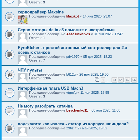
Ответы:
9
серводрайвер Maxsine
Последнее сообщение
Maxikot
«
14 янв 2026, 23:07
Серво моторы delta a3 помогите с настройками
Последнее сообщение
Assasinknives
«
01 янв 2026, 17:47
Ответы:
1
PyroEtcher - простой автономный контроллер для 2-х
осевых станков
Последнее сообщение
pdv1970
«
05 дек 2025, 18:23
Ответы:
7
ЧПУ пульты
Последнее сообщение
b612q
«
26 ноя 2025, 19:50
Ответы:
1304
1
63
64
65
66
…
Интерфейсная плата USB Mach3
Последнее сообщение
vtgmfg
«
11 ноя 2025, 18:55
Ответы:
3
Не могу разобрать китайца
Последнее сообщение
Levchenko11
«
05 ноя 2025, 11:05
подскажите как извлечь статор из корпуса шпинделя?
Последнее сообщение
z96z
«
27 май 2025, 19:32