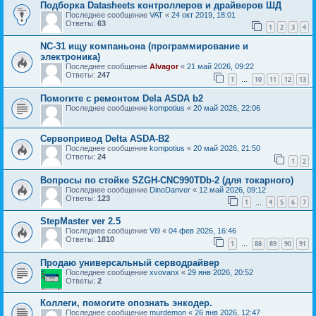
Подборка Datasheets контроллеров и драйверов ШД
Последнее сообщение
VAT
«
24 окт 2019, 18:01
Ответы:
63
1
2
3
4
NC-31 ищу компаньона (программирование и
электроника)
Последнее сообщение
Alvagor
«
21 май 2026, 09:22
Ответы:
247
1
10
11
12
13
…
Помогите с ремонтом Dela ASDA b2
Последнее сообщение
kompotius
«
20 май 2026, 22:06
Сервопривод Delta ASDA-B2
Последнее сообщение
kompotius
«
20 май 2026, 21:50
Ответы:
24
1
2
Вопросы по стойке SZGH-CNC990TDb-2 (для токарного)
Последнее сообщение
DinoDanver
«
12 май 2026, 09:12
Ответы:
123
1
4
5
6
7
…
StepMaster ver 2.5
Последнее сообщение
Vi9
«
04 фев 2026, 16:46
Ответы:
1810
1
88
89
90
91
…
Продаю универсальный серводрайвер
Последнее сообщение
xvovanx
«
29 янв 2026, 20:52
Ответы:
2
Коллеги, помогите опознать энкодер.
Последнее сообщение
murdemon
«
26 янв 2026, 12:47