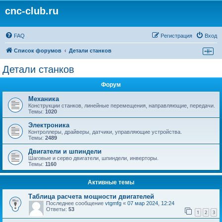
cnc-club.ru
FAQ
Регистрация
Вход
Список форумов
Детали станков
Детали станков
Форум
Механика
Конструкции станков, линейные перемещения, направляющие, передачи.
Темы:
1020
Электроника
Контроллеры, драйверы, датчики, управляющие устройства.
Темы:
2489
Двигатели и шпиндели
Шаговые и серво двигатели, шпиндели, инверторы.
Темы:
1160
Активные темы
Таблица расчета мощности двигателей
Последнее сообщение
vtgmfg
«
07 мар 2024, 12:24
Ответы:
53
1
2
3