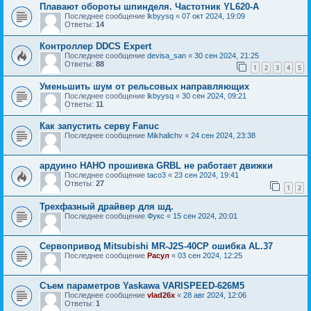
Плавают обороты шпинделя. Частотник YL620-A
Последнее сообщение
lkbyysq
«
07 окт 2024, 19:09
Ответы:
14
Контроллер DDCS Expert
Последнее сообщение
devisa_san
«
30 сен 2024, 21:25
Ответы:
88
1
2
3
4
5
Уменьшить шум от рельсовых направляющих
Последнее сообщение
lkbyysq
«
30 сен 2024, 09:21
Ответы:
11
Как запустить серву Fanuc
Последнее сообщение
Mikhalichv
«
24 сен 2024, 23:38
ардуино НАНО прошивка GRBL не работает движки
Последнее сообщение
taco3
«
23 сен 2024, 19:41
Ответы:
27
1
2
Трехфазный драйвер для шд.
Последнее сообщение
Фукс
«
15 сен 2024, 20:01
Сервопривод Mitsubishi MR-J2S-40CP ошибка AL.37
Последнее сообщение
Расул
«
03 сен 2024, 12:25
Съем параметров Yaskawa VARISPEED-626M5
Последнее сообщение
vlad26x
«
28 авг 2024, 12:06
Ответы:
1