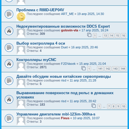
Проблема с R88D-UEP04V
Последнее сообщение
ART_ME
«
19 апр 2025, 14:30
Недокументированные возможности DDCS Expert
Последнее сообщение
golovin-vla
«
17 апр 2025, 16:24
Ответы:
309
1
13
14
15
16
…
Выбор контроллера 4 оси
Последнее сообщение
Duet
«
16 апр 2025, 20:46
Ответы:
4
Контроллеры myCNC
Последнее сообщение
F2DVasek
«
15 апр 2025, 21:04
Ответы:
2871
1
141
142
143
144
…
Давайте обсудим новые китайские сервоприводы
Последнее сообщение
risd
«
11 апр 2025, 21:28
Ответы:
5
Выравнивание поверхности под рельс в домашних
условиях
Последнее сообщение
risd
«
11 апр 2025, 20:42
Ответы:
183
1
7
8
9
10
…
Управление двигателем mbl-123im-300ha-s
Последнее сообщение
Fixus
«
10 апр 2025, 10:07
Ответы:
3