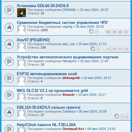
Установка GDL60-30-24Z/6.0
Последнее сообщение
[TARAN]>
«
31 июл 2024, 16:23
Ответы:
15
Сравнение бюджетных систем управления ЧПУ
Последнее сообщение
vtgmfg
«
30 июл 2024, 15:03
Ответы:
1003
1
48
49
50
51
…
ihsv57 [РЕШЕНО]
Последнее сообщение
alex_sar
«
25 июл 2024, 17:13
Ответы:
230
1
9
10
11
12
…
Устройство автоматического выравнивания портала
Последнее сообщение
Nikolay81
«
15 июл 2024, 17:43
Ответы:
10
ESP32 автовыравнивание осей
Последнее сообщение
aleksagolik
«
10 июл 2024, 16:17
Ответы:
4
MKS DLC32 V2.1 не прошивается grbl
Последнее сообщение
Aleandr
«
10 июл 2024, 15:17
Ответы:
8
GDL110-30-24Z/4,5 сильно греется
Последнее сообщение
Zobakka
«
05 июл 2024, 10:59
Ответы:
27
1
2
Help!Сбой памяти HL-T3D-L20A
Последнее сообщение
Ленивый Кот
«
04 июл 2024, 13:42