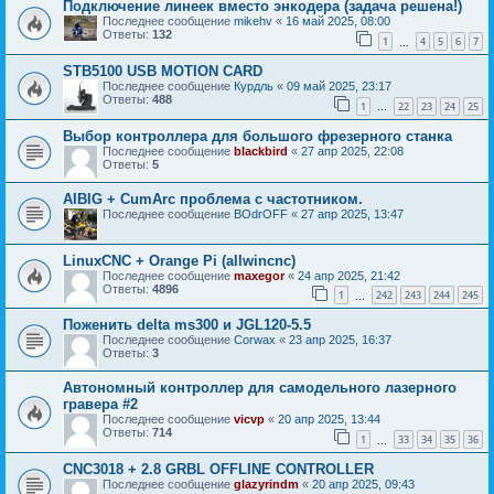
Подключение линеек вместо энкодера (задача решена!)
Последнее сообщение
mikehv
«
16 май 2025, 08:00
Ответы:
132
1
4
5
6
7
…
STB5100 USB MOTION CARD
Последнее сообщение
Курдль
«
09 май 2025, 23:17
Ответы:
488
1
22
23
24
25
…
Выбор контроллера для большого фрезерного станка
Последнее сообщение
blackbird
«
27 апр 2025, 22:08
Ответы:
5
AIBIG + CumArc проблема с частотником.
Последнее сообщение
BOdrOFF
«
27 апр 2025, 13:47
LinuxCNC + Orange Pi (allwincnc)
Последнее сообщение
maxegor
«
24 апр 2025, 21:42
Ответы:
4896
1
242
243
244
245
…
Поженить delta ms300 и JGL120-5.5
Последнее сообщение
Corwax
«
23 апр 2025, 16:37
Ответы:
3
Автономный контроллер для самодельного лазерного
гравера #2
Последнее сообщение
vicvp
«
20 апр 2025, 13:44
Ответы:
714
1
33
34
35
36
…
CNC3018 + 2.8 GRBL OFFLINE CONTROLLER
Последнее сообщение
glazyrindm
«
20 апр 2025, 09:43