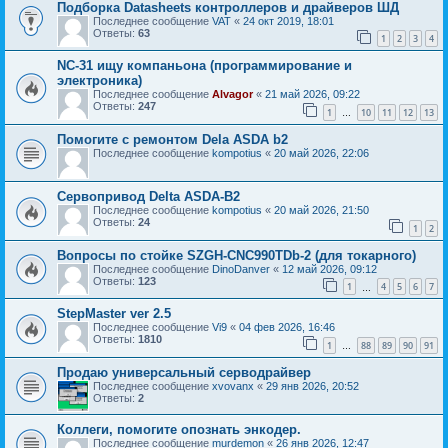
Подборка Datasheets контроллеров и драйверов ШД
Последнее сообщение
VAT
«
24 окт 2019, 18:01
Ответы:
63
1
2
3
4
NC-31 ищу компаньона (программирование и
электроника)
Последнее сообщение
Alvagor
«
21 май 2026, 09:22
Ответы:
247
1
10
11
12
13
…
Помогите с ремонтом Dela ASDA b2
Последнее сообщение
kompotius
«
20 май 2026, 22:06
Сервопривод Delta ASDA-B2
Последнее сообщение
kompotius
«
20 май 2026, 21:50
Ответы:
24
1
2
Вопросы по стойке SZGH-CNC990TDb-2 (для токарного)
Последнее сообщение
DinoDanver
«
12 май 2026, 09:12
Ответы:
123
1
4
5
6
7
…
StepMaster ver 2.5
Последнее сообщение
Vi9
«
04 фев 2026, 16:46
Ответы:
1810
1
88
89
90
91
…
Продаю универсальный серводрайвер
Последнее сообщение
xvovanx
«
29 янв 2026, 20:52
Ответы:
2
Коллеги, помогите опознать энкодер.
Последнее сообщение
murdemon
«
26 янв 2026, 12:47