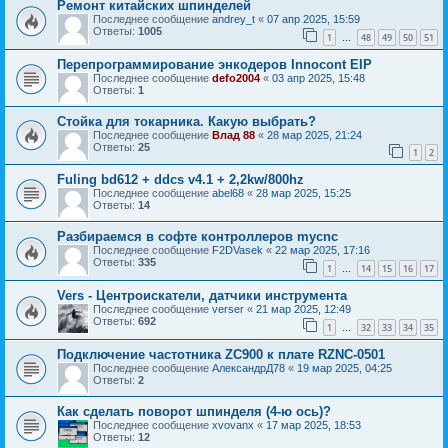
Ремонт китайских шпинделей
Последнее сообщение
andrey_t
«
07 апр 2025, 15:59
Ответы:
1005
1
48
49
50
51
…
Перепрограммирование энкодеров Innocont EIP
Последнее сообщение
defo2004
«
03 апр 2025, 15:48
Ответы:
1
Стойка для токарника. Какую выбрать?
Последнее сообщение
Влад 88
«
28 мар 2025, 21:24
Ответы:
25
1
2
Fuling bd612 + ddcs v4.1 + 2,2kw/800hz
Последнее сообщение
abel68
«
28 мар 2025, 15:25
Ответы:
14
Разбираемся в софте контроллеров mycnc
Последнее сообщение
F2DVasek
«
22 мар 2025, 17:16
Ответы:
335
1
14
15
16
17
…
Vers - Центроискатели, датчики инструмента
Последнее сообщение
verser
«
21 мар 2025, 12:49
Ответы:
692
1
32
33
34
35
…
Подключение частотника ZC900 к плате RZNC-0501
Последнее сообщение
АлександрД78
«
19 мар 2025, 04:25
Ответы:
2
Как сделать поворот шпинделя (4-ю ось)?
Последнее сообщение
xvovanx
«
17 мар 2025, 18:53
Ответы:
12