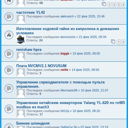
Ответы:
68
1
2
3
4
частотник YL42
Последнее сообщение
alekseich
«
22 фев 2025, 15:46
Изготовление ходовой гайки из капролона в домашних
условиях
Последнее сообщение
donvictorio
«
21 фев 2025, 09:34
Ответы:
24
1
2
renishaw hpra
Последнее сообщение
biggk
«
19 фев 2025, 09:05
Плата NVCMV2.1 NOVUSUM
Последнее сообщение
retfie
«
14 фев 2025, 08:56
Ответы:
3
Управление серводвигателя с помощью пульта
управления.
Последнее сообщение
Mechanic86
«
10 фев 2025, 21:07
Ответы:
9
Управление китайским инвертором Yalang YL-620 по rs485
modbus из mach3
Последнее сообщение
b612q
«
10 фев 2025, 08:20
Ответы:
17
Биение шпинделя
Последнее сообщение
SeReGa Sh
«
07 фев 2025, 13:19