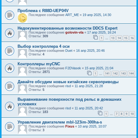
Проблема с R88D-UEP04V
Последнее сообщение
ART_ME
«
19 апр 2025, 14:30
Недокументированные возможности DDCS Expert
Последнее сообщение
golovin-vla
«
17 апр 2025, 16:24
Ответы:
309
1
13
14
15
16
…
Выбор контроллера 4 оси
Последнее сообщение
Duet
«
16 апр 2025, 20:46
Ответы:
4
Контроллеры myCNC
Последнее сообщение
F2DVasek
«
15 апр 2025, 21:04
Ответы:
2871
1
141
142
143
144
…
Давайте обсудим новые китайские сервоприводы
Последнее сообщение
risd
«
11 апр 2025, 21:28
Ответы:
5
Выравнивание поверхности под рельс в домашних
условиях
Последнее сообщение
risd
«
11 апр 2025, 20:42
Ответы:
183
1
7
8
9
10
…
Управление двигателем mbl-123im-300ha-s
Последнее сообщение
Fixus
«
10 апр 2025, 10:07
Ответы:
3