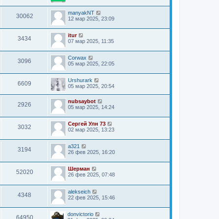
manyakNT
30062
12 мар 2025, 23:09
itur
3434
07 мар 2025, 11:35
Corwax
3096
05 мар 2025, 22:05
Urshurark
6609
05 мар 2025, 20:54
nubsaybot
2926
05 мар 2025, 14:24
Сергей Улн 73
3032
02 мар 2025, 13:23
a321
3194
26 фев 2025, 16:20
Шерман
52020
26 фев 2025, 07:48
alekseich
4348
22 фев 2025, 15:46
donvictorio
64950