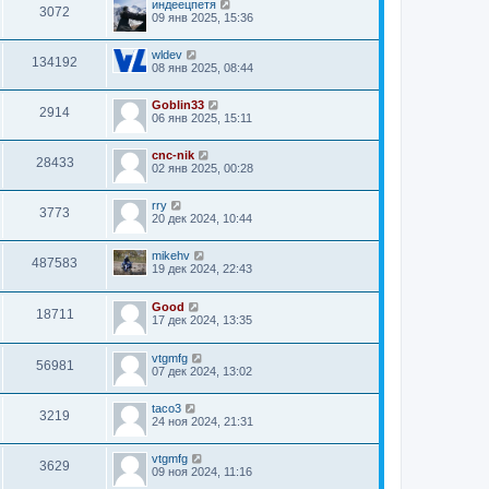
индеецпетя
3072
09 янв 2025, 15:36
wldev
134192
08 янв 2025, 08:44
Goblin33
2914
06 янв 2025, 15:11
cnc-nik
28433
02 янв 2025, 00:28
rry
3773
20 дек 2024, 10:44
mikehv
487583
19 дек 2024, 22:43
Good
18711
17 дек 2024, 13:35
vtgmfg
56981
07 дек 2024, 13:02
taco3
3219
24 ноя 2024, 21:31
vtgmfg
3629
09 ноя 2024, 11:16