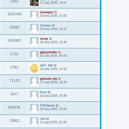
2562
27 апр 2025, 13:47
maxegor
3162768
24 апр 2025, 21:42
Corwax
10592
23 апр 2025, 16:37
vicvp
1929807
20 апр 2025, 13:44
glazyrindm
2732
20 апр 2025, 09:43
ART_ME
2781
19 апр 2025, 14:30
golovin-vla
71133
17 апр 2025, 16:24
Duet
3077
16 апр 2025, 20:46
F2DVasek
608106
15 апр 2025, 21:04
risd
23801
11 апр 2025, 21:28