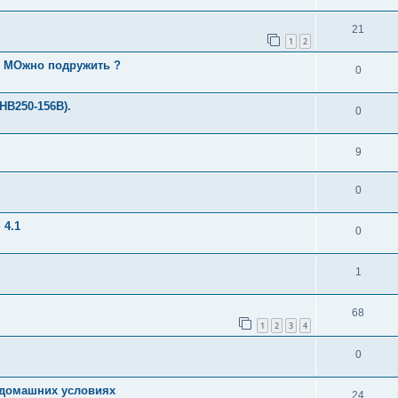
21
1
2
20 МОжно подружить ?
0
HB250-156B).
0
9
0
 4.1
0
1
68
1
2
3
4
0
в домашних условиях
24