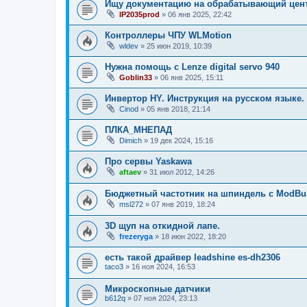
Ищу документацию на обрабатывающий цен
IP2035prod
»
06 янв 2025, 22:42
Контроллеры ЧПУ WLMotion
wldev
»
25 июн 2019, 10:39
Нужна помощь с Lenze digital servo 940
Goblin33
»
06 янв 2025, 15:11
Инвертор HY. Инструкция на русском языке.
Cinod
»
05 янв 2018, 21:14
ПЛКА_МНЕПАД
Dimich
»
19 дек 2024, 15:16
Про сервы Yaskawa
aftaev
»
31 июл 2012, 14:26
Бюджетный частотник на шпиндель с ModBu
msl272
»
07 янв 2019, 18:24
3D щуп на откидной лапе.
frezeryga
»
18 июн 2022, 18:20
есть такой драйвер leadshine es-dh2306
taco3
»
16 ноя 2024, 16:53
Микроскопные датчики
b612q
»
07 ноя 2024, 23:13