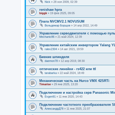
Nick
»
28 ноя 2009, 02:39
renishaw hpra
biggk
»
19 фев 2025, 09:05
Плата NVCMV2.1 NOVUSUM
Вольдемар Борщов
»
14 апр 2022, 14:49
Управление серводвигателя с помощью пуль
Mechanic86
»
21 май 2024, 12:39
Управление китайским инвертором Yalang YL
ralex2304
»
14 авг 2021, 19:59
Биение шпинделя
daemon78
»
12 апр 2019, 08:30
оптические линейки - rs422 или ttl
tarabarka
»
22 май 2024, 18:49
Механическая часть на Hurco VMX 42SRTi
Timarise
»
29 янв 2025, 13:20
Подключение и настройка серв Panasonic Mi
Evgen91
»
11 янв 2020, 14:43
Подключение частотного преобразователя S
АлександрД78
»
11 янв 2025, 21:07