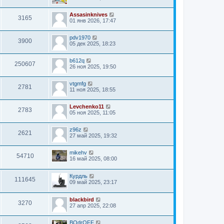
Assasinknives
3165
01 янв 2026, 17:47
pdv1970
3900
05 дек 2025, 18:23
b612q
250607
26 ноя 2025, 19:50
vtgmfg
2781
11 ноя 2025, 18:55
Levchenko11
2783
05 ноя 2025, 11:05
z96z
2621
27 май 2025, 19:32
mikehv
54710
16 май 2025, 08:00
Курдль
111645
09 май 2025, 23:17
blackbird
3270
27 апр 2025, 22:08
BOdrOFF