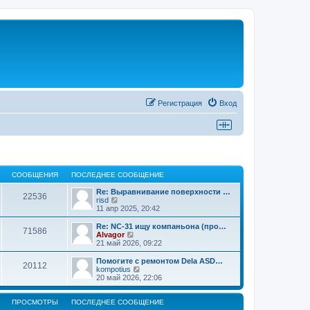
Регистрация
Вход
СООБЩЕНИЯ
ПОСЛЕДНЕЕ СООБЩЕНИЕ
Re: Выравнивание поверхности …
22536
П
risd
е
11 апр 2025, 20:42
р
е
Re: NC-31 ищу компаньона (про…
71586
й
П
Alvagor
т
е
21 май 2026, 09:22
и
р
к
е
Помогите с ремонтом Dela ASD…
20112
п
й
П
kompotius
о
т
е
20 май 2026, 22:06
с
и
р
л
к
е
е
п
й
ПРОСМОТРЫ
ПОСЛЕДНЕЕ СООБЩЕНИЕ
д
о