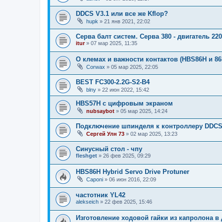
DDCS V3.1 или все же Kflop?
hupk
»
21 янв 2021, 22:02
Серва балт систем. Серва 380 - двигатель 2
itur
»
07 мар 2025, 11:35
О клемах и важности контактов (HBS86H и 86
Corwax
»
05 мар 2025, 22:05
BEST FC300-2.2G-S2-B4
blny
»
22 июн 2022, 15:42
HBS57H с цифровым экраном
nubsaybot
»
05 мар 2025, 14:24
Подключение шпинделя к контроллеру DDCS
Сергей Улн 73
»
02 мар 2025, 13:23
Синусный стол - чпу
fleshget
»
26 фев 2025, 09:29
HBS86H Hybrid Servo Drive Protuner
Caponi
»
06 июн 2016, 22:09
частотник YL42
alekseich
»
22 фев 2025, 15:46
Изготовление ходовой гайки из капролона 