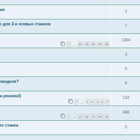
ами
1
р для 2-х осевых станков
7
1304
1
62
63
64
65
66
…
3
0
шпинделя?
0
а решена!)
132
1
3
4
5
6
7
…
488
1
21
22
23
24
25
…
о станка
5