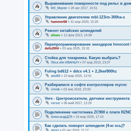
Выравнивание поверхности под рельс в до
MX_Master
»
26 авг 2017, 16:51
Управление двигателем mbl-123im-300ha-s
hammer68
»
31 мар 2020, 15:20
Ремонт китайских шпинделей
aftaev
»
12 фев 2013, 14:08
Перепрограммирование энкодеров Innocont 
defo2004
»
03 апр 2025, 15:32
Стойка для токарника. Какую выбрать?
Лёха ибн ИВАНЫЧ
»
07 мар 2019, 23:07
Fuling bd612 + ddcs v4.1 + 2,2kw/800hz
abel68
»
23 мар 2025, 13:41
Разбираемся в софте контроллеров mycnc
Umnik
»
03 янв 2018, 23:00
Vers - Центроискатели, датчики инструмента
verser
»
06 май 2017, 13:29
Подключение частотника ZC900 к плате RZNC
АлександрД78
»
16 мар 2025, 17:10
Как сделать поворот шпинделя (4-ю ось)?
abrist
»
01 окт 2019, 11:17