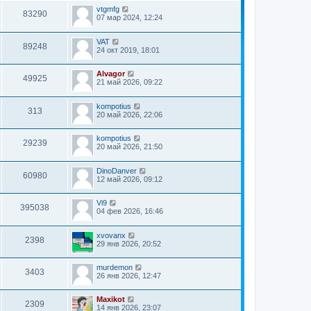
т
н
с
и
vtgmfg
83290
е
л
к
07 мар 2024, 12:24
м
е
п
у
д
о
с
н
VAT
с
89248
о
е
24 окт 2019, 18:01
л
о
м
е
б
у
д
щ
с
Alvagor
н
49925
е
о
21 май 2026, 09:22
е
н
о
м
и
б
у
ю
kompotius
щ
с
313
20 май 2026, 22:06
е
о
н
о
и
б
kompotius
ю
щ
29239
20 май 2026, 21:50
е
н
и
DinoDanver
60980
ю
12 май 2026, 09:12
Vi9
395038
04 фев 2026, 16:46
xvovanx
2398
29 янв 2026, 20:52
murdemon
3403
26 янв 2026, 12:47
Maxikot
2309
14 янв 2026, 23:07