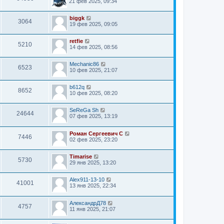
21 фев 2025, 09:34
biggk
3064
19 фев 2025, 09:05
retfie
5210
14 фев 2025, 08:56
Mechanic86
6523
10 фев 2025, 21:07
b612q
8652
10 фев 2025, 08:20
SeReGa Sh
24644
07 фев 2025, 13:19
Роман Сергеевич С
7446
02 фев 2025, 23:20
Timarise
5730
29 янв 2025, 13:20
Alex911-13-10
41001
13 янв 2025, 22:34
АлександрД78
4757
11 янв 2025, 21:07