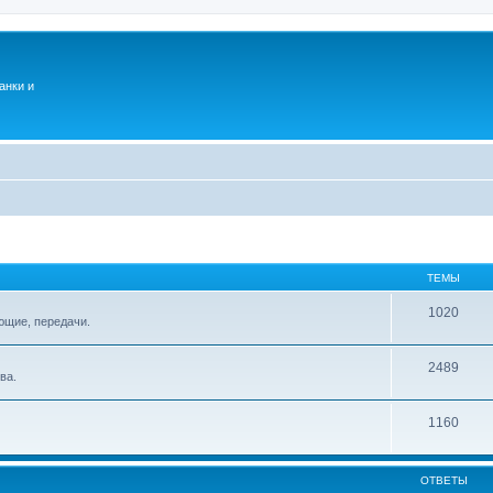
анки и
ТЕМЫ
1020
ющие, передачи.
2489
ва.
1160
ОТВЕТЫ