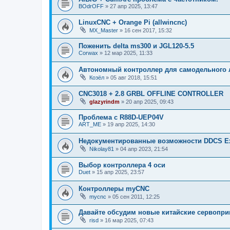
BOdrOFF
»
27 апр 2025, 13:47
LinuxCNC + Orange Pi (allwincnc)
MX_Master
»
16 сен 2017, 15:32
Поженить delta ms300 и JGL120-5.5
Corwax
»
12 мар 2025, 11:33
Автономный контроллер для самодельного л
Козёл
»
05 авг 2018, 15:51
CNC3018 + 2.8 GRBL OFFLINE CONTROLLER
glazyrindm
»
20 апр 2025, 09:43
Проблема с R88D-UEP04V
ART_ME
»
19 апр 2025, 14:30
Недокументированные возможности DDCS Ex
Nikolay81
»
04 апр 2023, 21:54
Выбор контроллера 4 оси
Duet
»
15 апр 2025, 23:57
Контроллеры myCNC
mycnc
»
05 сен 2011, 12:25
Давайте обсудим новые китайские сервопр
risd
»
16 мар 2025, 07:43