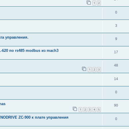
1
2
0
3
та управления.
9
-620 по rs485 modbus из mach3
17
48
1
2
3
14
0
nas
90
1
2
3
4
5
INODRIVE ZC-900 к плате управления
0