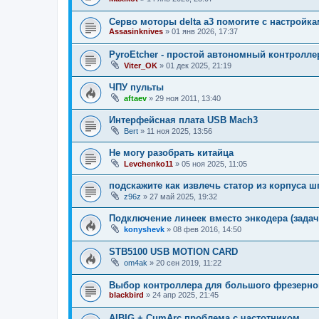
Серво моторы delta a3 помогите с настройк
Assasinknives
»
01 янв 2026, 17:37
PyroEtcher - простой автономный контролле
Viter_OK
»
01 дек 2025, 21:19
ЧПУ пульты
aftaev
»
29 ноя 2011, 13:40
Интерфейсная плата USB Mach3
Bert
»
11 ноя 2025, 13:56
Не могу разобрать китайца
Levchenko11
»
05 ноя 2025, 11:05
подскажите как извлечь статор из корпуса 
z96z
»
27 май 2025, 19:32
Подключение линеек вместо энкодера (задач
konyshevk
»
08 фев 2016, 14:50
STB5100 USB MOTION CARD
om4ak
»
20 сен 2019, 11:22
Выбор контроллера для большого фрезерног
blackbird
»
24 апр 2025, 21:45
AIBIG + CumArc проблема с частотником.