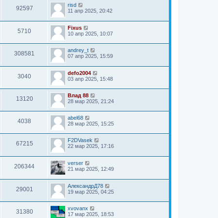
risd
92597
11 апр 2025, 20:42
Fixus
5710
10 апр 2025, 10:07
andrey_t
308581
07 апр 2025, 15:59
defo2004
3040
03 апр 2025, 15:48
Влад 88
13120
28 мар 2025, 21:24
abel68
4038
28 мар 2025, 15:25
F2DVasek
67215
22 мар 2025, 17:16
verser
206344
21 мар 2025, 12:49
АлександрД78
29001
19 мар 2025, 04:25
xvovanx
31380
17 мар 2025, 18:53