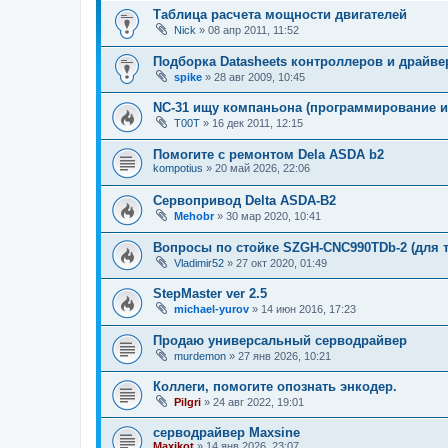
Таблица расчета мощности двигателей
Nick
»
08 апр 2011, 11:52
Подборка Datasheets контроллеров и драйв
spike
»
28 авг 2009, 10:45
NC-31 ищу компаньона (программирование и
T00T
»
16 дек 2011, 12:15
Помогите с ремонтом Dela ASDA b2
kompotius
»
20 май 2026, 22:06
Сервопривод Delta ASDA-B2
Mehobr
»
30 мар 2020, 10:41
Вопросы по стойке SZGH-CNC990TDb-2 (для т
Vladimir52
»
27 окт 2020, 01:49
StepMaster ver 2.5
michael-yurov
»
14 июн 2016, 17:23
Продаю универсальный серводрайвер
murdemon
»
27 янв 2026, 10:21
Коллеги, помогите опознать энкодер.
Pilgri
»
24 авг 2022, 19:01
серводрайвер Maxsine
Maxikot
»
14 янв 2026, 23:07