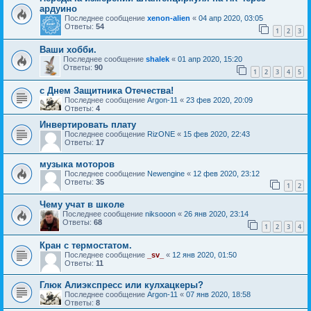
ардуино
Последнее сообщение
xenon-alien
«
04 апр 2020, 03:05
Ответы:
54
1
2
3
Ваши хобби.
Последнее сообщение
shalek
«
01 апр 2020, 15:20
Ответы:
90
1
2
3
4
5
с Днем Защитника Отечества!
Последнее сообщение
Argon-11
«
23 фев 2020, 20:09
Ответы:
4
Инвертировать плату
Последнее сообщение
RizONE
«
15 фев 2020, 22:43
Ответы:
17
музыка моторов
Последнее сообщение
Newengine
«
12 фев 2020, 23:12
Ответы:
35
1
2
Чему учат в школе
Последнее сообщение
niksooon
«
26 янв 2020, 23:14
Ответы:
68
1
2
3
4
Кран с термостатом.
Последнее сообщение
_sv_
«
12 янв 2020, 01:50
Ответы:
11
Глюк Алиэкспресс или кулхацкеры?
Последнее сообщение
Argon-11
«
07 янв 2020, 18:58
Ответы:
8