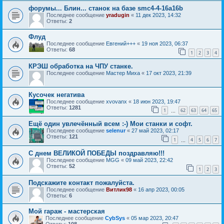
форумы... Блин... станок на базе smc4-4-16a16b
Последнее сообщение
yradugin
«
11 дек 2023, 14:32
Ответы:
2
Флуд
Последнее сообщение
Евгений+++
«
19 ноя 2023, 06:37
Ответы:
68
1
2
3
4
КРЭШ обработка на ЧПУ станке.
Последнее сообщение
Мастер Миха
«
17 окт 2023, 21:39
Кусочек негатива
Последнее сообщение
xvovanx
«
18 июн 2023, 19:47
Ответы:
1281
1
62
63
64
65
…
Ещё один увлечённый всем :-) Мои станки и софт.
Последнее сообщение
selenur
«
27 май 2023, 02:17
Ответы:
121
1
4
5
6
7
…
С днем ВЕЛИКОЙ ПОБЕДЫ поздравляю!!!
Последнее сообщение
MGG
«
09 май 2023, 22:42
Ответы:
52
1
2
3
Подскажите контакт пожалуйста.
Последнее сообщение
Витлик98
«
16 апр 2023, 00:05
Ответы:
6
Мой гараж - мастерская
Последнее сообщение
CybSys
«
05 мар 2023, 20:47
Ответы:
108