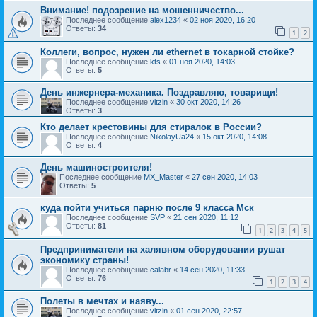
Внимание! подозрение на мошенничество...
Последнее сообщение
alex1234
«
02 ноя 2020, 16:20
Ответы:
34
1
2
Коллеги, вопрос, нужен ли ethernet в токарной стойке?
Последнее сообщение
kts
«
01 ноя 2020, 14:03
Ответы:
5
День инжернера-механика. Поздравляю, товарищи!
Последнее сообщение
vitzin
«
30 окт 2020, 14:26
Ответы:
3
Кто делает крестовины для стиралок в России?
Последнее сообщение
NikolayUa24
«
15 окт 2020, 14:08
Ответы:
4
День машиностроителя!
Последнее сообщение
MX_Master
«
27 сен 2020, 14:03
Ответы:
5
куда пойти учиться парню после 9 класса Мск
Последнее сообщение
SVP
«
21 сен 2020, 11:12
Ответы:
81
1
2
3
4
5
Предприниматели на халявном оборудовании рушат
экономику страны!
Последнее сообщение
calabr
«
14 сен 2020, 11:33
Ответы:
76
1
2
3
4
Полеты в мечтах и наяву...
Последнее сообщение
vitzin
«
01 сен 2020, 22:57