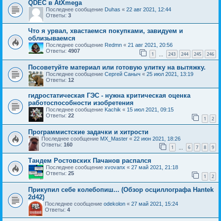
QDEC в AtXmega
Последнее сообщение
Duhas
«
22 авг 2021, 12:44
Ответы:
3
Что я урвал, хвастаемся покупками, завидуем и
облизываемся
Последнее сообщение
Redmn
«
21 авг 2021, 20:56
Ответы:
4907
1
243
244
245
246
…
Посоветуйте материал или готовую улитку на вытяжку.
Последнее сообщение
Сергей Саныч
«
25 июл 2021, 13:19
Ответы:
12
гидростатическая ГЭС - нужна критическая оценка
работоспособности изобретения
Последнее сообщение
Kachik
«
15 июл 2021, 09:15
Ответы:
22
1
2
Программистские задачки и хитрости
Последнее сообщение
MX_Master
«
22 июн 2021, 18:26
Ответы:
160
1
6
7
8
9
…
Тандем Ростовских Пачанов распался
Последнее сообщение
xvovanx
«
27 май 2021, 21:18
Ответы:
25
1
2
Прикупил себе колебопиш... (Обзор осциллографа Hantek
2d42)
Последнее сообщение
odekolon
«
27 май 2021, 15:24
Ответы:
4