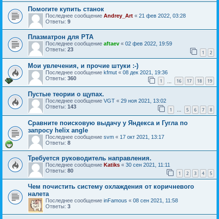
Помогите купить станок
Последнее сообщение
Andrey_Art
«
21 фев 2022, 03:28
Ответы:
9
Плазматрон для PTA
Последнее сообщение
aftaev
«
02 фев 2022, 19:59
Ответы:
23
1
2
Мои увлечения, и прочие штуки :-)
Последнее сообщение
kfmut
«
08 дек 2021, 19:36
Ответы:
360
1
16
17
18
19
…
Пустые теории о щупах.
Последнее сообщение
VGT
«
29 ноя 2021, 13:02
Ответы:
143
1
5
6
7
8
…
Сравните поисковую выдачу у Яндекса и Гугла по
запросу helix angle
Последнее сообщение
svm
«
17 окт 2021, 13:17
Ответы:
8
Требуется руководитель направления.
Последнее сообщение
Katiks
«
30 сен 2021, 11:11
Ответы:
80
1
2
3
4
5
Чем почистить систему охлаждения от коричневого
налета
Последнее сообщение
inFamous
«
08 сен 2021, 11:58
Ответы:
3