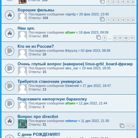
1
2
3
4
5
6
Хорошие фильмы
Последнее сообщение
vtgmfg
«
26 фев 2023, 13:40
Ответы:
104
1
2
3
4
5
6
Наш цех.
Последнее сообщение
aftaev
«
18 фев 2023, 09:09
Ответы:
203
1
8
9
10
11
…
Кто не из России?
Последнее сообщение
lkbyysq
«
02 фев 2023, 08:58
Ответы:
16
Очень глупый вопрос (наверное) linux-grbl_board-фрезер
Последнее сообщение
alex_sar
«
19 янв 2023, 18:05
Ответы:
15
Требуется станочник универсал.
Последнее сообщение
Евжений
«
27 дек 2022, 18:47
Ответы:
13
Подскажите импортную барахолку
Последнее сообщение
aftaev
«
12 дек 2022, 21:44
Ответы:
3
Вопрос про directlot
Последнее сообщение
selenur
«
11 дек 2022, 21:30
Ответы:
31
1
2
С днем РОЖДЕНИЯ!!!