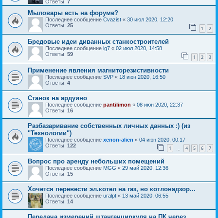
Ответы:
7
Мыловары есть на форуме?
Последнее сообщение
Cvazist
«
30 июл 2020, 12:20
Ответы:
25
1
2
Бредовые идеи диванных станкостроителей
Последнее сообщение
ig7
«
02 июл 2020, 14:58
Ответы:
59
1
2
3
Применение явления магниторезистивности
Последнее сообщение
SVP
«
18 июн 2020, 16:50
Ответы:
4
Станок на ардуино
Последнее сообщение
pantilimon
«
08 июн 2020, 22:37
Ответы:
16
Разбазаривание собственных личных данных :) (из
"Технологии")
Последнее сообщение
xenon-alien
«
04 июн 2020, 00:17
Ответы:
122
1
4
5
6
7
…
Вопрос про аренду небольших помещений
Последнее сообщение
MGG
«
29 май 2020, 12:36
Ответы:
15
Хочется перевести эл.котел на газ, но котлонадзор...
Последнее сообщение
uralpt
«
13 май 2020, 06:55
Ответы:
14
Передача измерений штангенциркуля на ПК через