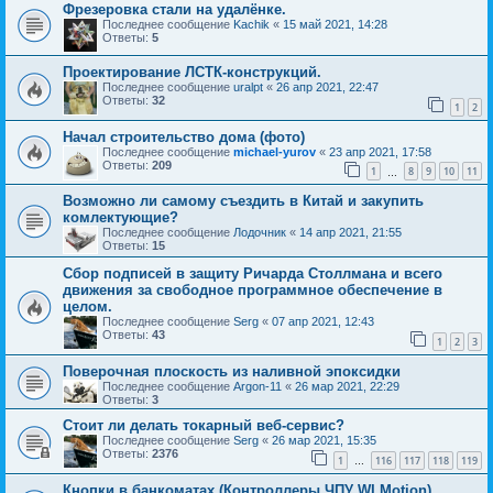
Фрезеровка стали на удалёнке.
Последнее сообщение
Kachik
«
15 май 2021, 14:28
Ответы:
5
Проектирование ЛСТК-конструкций.
Последнее сообщение
uralpt
«
26 апр 2021, 22:47
Ответы:
32
1
2
Начал строительство дома (фото)
Последнее сообщение
michael-yurov
«
23 апр 2021, 17:58
Ответы:
209
1
8
9
10
11
…
Возможно ли самому съездить в Китай и закупить
комлектующие?
Последнее сообщение
Лодочник
«
14 апр 2021, 21:55
Ответы:
15
Сбор подписей в защиту Ричарда Столлмана и всего
движения за свободное программное обеспечение в
целом.
Последнее сообщение
Serg
«
07 апр 2021, 12:43
Ответы:
43
1
2
3
Поверочная плоскость из наливной эпоксидки
Последнее сообщение
Argon-11
«
26 мар 2021, 22:29
Ответы:
3
Стоит ли делать токарный веб-сервис?
Последнее сообщение
Serg
«
26 мар 2021, 15:35
Ответы:
2376
1
116
117
118
119
…
Кнопки в банкоматах (Контроллеры ЧПУ WLMotion)