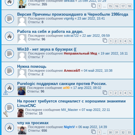
Последнее сообщение
dinkata
«
15 сен 2022, 07:29
Ответы:
355
1
15
16
17
18
…
Версия Причины произошедшего в Чернобыле 1986года
Последнее сообщение
vtgmfg
«
23 авг 2022, 15:41
Ответы:
8
Работа на себя и работа на дядю.
Последнее сообщение
sokrat722
«
22 авг 2022, 09:59
Ответы:
96
1
2
3
4
5
Win10 - нет звука в брузерах ((
Последнее сообщение
Неправильный Мед
«
19 авг 2022, 16:11
Ответы:
7
Нужна помощь
Последнее сообщение
АлексейЛ
«
04 май 2022, 10:38
Ответы:
2
Purelogic поддержал санкции против России.
Последнее сообщение
at90
«
17 апр 2022, 08:02
Ответы:
96
1
2
3
4
5
На проект требуется специалист с хорошими знаниями
LinuxCNC
Последнее сообщение
MX_Master
«
07 мар 2022, 22:11
Ответы:
15
чпу на тросиках
Последнее сообщение
NightV
«
06 мар 2022, 14:39
Ответы:
656
1
30
31
32
33
…