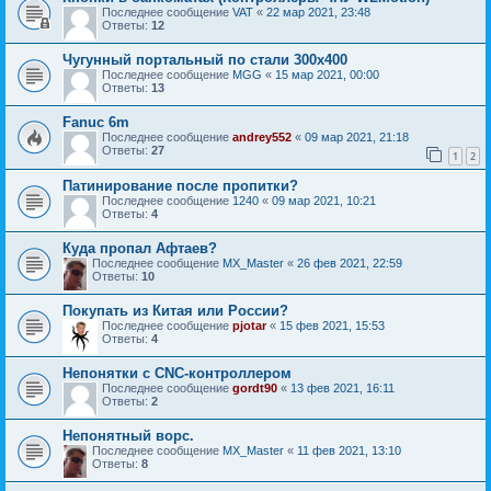
Последнее сообщение
VAT
«
22 мар 2021, 23:48
Ответы:
12
Чугунный портальный по стали 300х400
Последнее сообщение
MGG
«
15 мар 2021, 00:00
Ответы:
13
Fanuc 6m
Последнее сообщение
andrey552
«
09 мар 2021, 21:18
Ответы:
27
1
2
Патинирование после пропитки?
Последнее сообщение
1240
«
09 мар 2021, 10:21
Ответы:
4
Куда пропал Афтаев?
Последнее сообщение
MX_Master
«
26 фев 2021, 22:59
Ответы:
10
Покупать из Китая или России?
Последнее сообщение
pjotar
«
15 фев 2021, 15:53
Ответы:
4
Непонятки с CNC-контроллером
Последнее сообщение
gordt90
«
13 фев 2021, 16:11
Ответы:
2
Непонятный ворс.
Последнее сообщение
MX_Master
«
11 фев 2021, 13:10
Ответы:
8