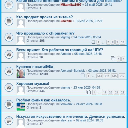
Какие ссылки помогают сайтам с услугами для бизнеса?
Последнее сообщение
Mikamika1997
«
16 май 2025, 19:41
Ответы:
1
Кто продает прокат из титана?
Последнее сообщение
Jewelle
«
13 май 2025, 21:24
Что произошло с chipmaker.ru?
Последнее сообщение
vtgmfg
«
24 фев 2025, 05:34
Ответы:
198
1
7
8
9
10
…
Всем привет. Кто работал за границей на ЧПУ?
Последнее сообщение
Almodo
«
05 фев 2025, 16:46
Ответы:
26
1
2
Кусочек позитиФФа
Последнее сообщение
Alexandr Borisjuk
«
03 фев 2025, 08:51
Ответы:
12310
1
613
614
615
616
…
Хорошая музыка!
Последнее сообщение
vtgmfg
«
23 янв 2025, 04:38
Ответы:
436
1
19
20
21
22
…
Profinet фигня как оказалось.
Последнее сообщение
xvovanx
«
24 окт 2024, 18:08
Ответы:
1
Искусство искусственного интеллекта. Делимся успехами.
Последнее сообщение
alex_sar
«
02 май 2024, 10:33
Ответы:
17