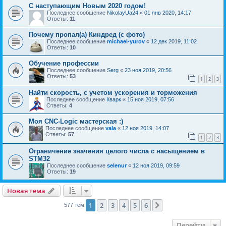
С наступающим Новым 2020 годом!
Последнее сообщение
NikolayUa24
«
01 янв 2020, 14:17
Ответы:
11
Почему пропал(а) Киндред (с фото)
Последнее сообщение
michael-yurov
«
12 дек 2019, 11:02
Ответы:
10
Обучение профессии
Последнее сообщение
Serg
«
23 ноя 2019, 20:56
Ответы:
53
1
2
3
Найти скорость, с учетом ускорения и торможения
Последнее сообщение
Кварк
«
15 ноя 2019, 07:56
Ответы:
4
Моя CNC-Logic мастерская :)
Последнее сообщение
vala
«
12 ноя 2019, 14:07
Ответы:
57
1
2
3
Ограничение значения целого числа с насыщением в
STM32
Последнее сообщение
selenur
«
12 ноя 2019, 09:59
Ответы:
19
Новая тема
1
2
3
4
5
6
След.
577 тем
Перейти