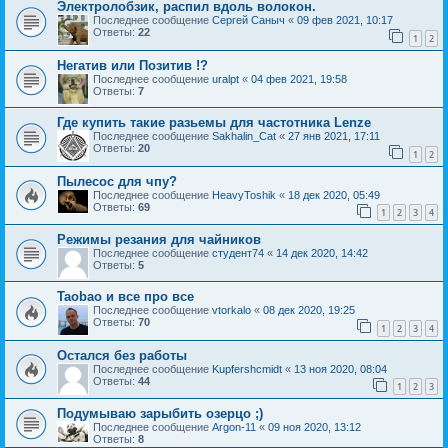
Электролобзик, распил вдоль волокон.
Последнее сообщение
Сергей Саныч
«
09 фев 2021, 10:17
Ответы:
22
1
2
Негатив или Позитив !?
Последнее сообщение
uralpt
«
04 фев 2021, 19:58
Ответы:
7
Где купить такие разьемы для частотника Lenze
Последнее сообщение
Sakhalin_Cat
«
27 янв 2021, 17:11
Ответы:
20
1
2
Пылесос для чпу?
Последнее сообщение
HeavyToshik
«
18 дек 2020, 05:49
Ответы:
69
1
2
3
4
Режимы резания для чайников
Последнее сообщение
студент74
«
14 дек 2020, 14:42
Ответы:
5
Taobao и все про все
Последнее сообщение
vtorkalo
«
08 дек 2020, 19:25
Ответы:
70
1
2
3
4
Остался без работы
Последнее сообщение
Kupfershcmidt
«
13 ноя 2020, 08:04
Ответы:
44
1
2
3
Подумываю зарыбить озерцо ;)
Последнее сообщение
Argon-11
«
09 ноя 2020, 13:12
Ответы:
8