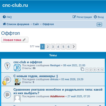
cnc-club.ru
FAQ
Регистрация
Вход
Список форумов
Сайт
Оффтоп
Оффтоп
Новая тема
1
2
3
4
5
6
След.
577 тем
Темы
cnc-club и оффтоп
Последнее сообщение
fleshget
«
08 ноя 2021, 21:00
Ответы:
86
1
2
3
4
5
С новым годом, инженеры :)
Последнее сообщение
dinkata
«
03 янв 2026, 19:29
Ответы:
9
Сравнение унитазов моноблок и раздельного типа: какой
из них выбрать?
Последнее сообщение
AdaMonroe
«
27 май 2025, 07:20