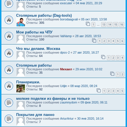
Последнее сообщение
executer
«
04 янв 2021, 20:29
Ответы:
5
Столярные работы (Dag-tools)
Последнее сообщение
borodaagvali
«
05 окт 2020, 13:58
Ответы:
305
1
13
14
15
16
…
Мои работы на ЧПУ
Последнее сообщение
ValVamp
«
28 авг 2020, 18:53
Ответы:
100
1
2
3
4
5
6
Что мы делаем. Москва
Последнее сообщение
dpss-2
«
27 авг 2020, 16:27
Ответы:
64
1
2
3
4
Столярные работы
Последнее сообщение
Mихаил
«
29 июн 2020, 10:02
Ответы:
35
1
2
Планеришки.
Последнее сообщение
Udjin
«
08 мар 2020, 08:24
Ответы:
92
1
2
3
4
5
мелкие поделки из фанеры и не только
Последнее сообщение
zaumnydom
«
09 фев 2020, 06:11
Ответы:
8
Покрытие для панно
Последнее сообщение
ArturArtur
«
30 янв 2020, 16:14
Ответы:
7