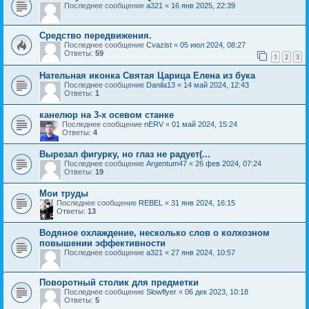
Последнее сообщение
a321
«
16 янв 2025, 22:39
Средство передвижения.
Последнее сообщение
Cvazist
«
05 июл 2024, 08:27
Ответы:
59
1
2
3
Нательная иконка Святая Царица Елена из бука
Последнее сообщение
Danila13
«
14 май 2024, 12:43
Ответы:
1
канелюр на 3-х осевом станке
Последнее сообщение
nERV
«
01 май 2024, 15:24
Ответы:
4
Вырезал фигурку, но глаз не радует(...
Последнее сообщение
Argentum47
«
26 фев 2024, 07:24
Ответы:
19
Мои труды
Последнее сообщение
REBEL
«
31 янв 2024, 16:15
Ответы:
13
Водяное охлаждение, несколько слов о колхозном
повышении эффективности
Последнее сообщение
a321
«
27 янв 2024, 10:57
Поворотный столик для предметки
Последнее сообщение
Slowflyer
«
06 дек 2023, 10:18
Ответы:
5