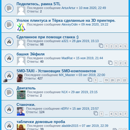
Поделитесь, рамка STL
Последнее сообщение
ArturArtur
«
10 янв 2020, 22:49
Ответы:
2
Уголок плинтуса и Тёрка сделанные на 3D принтере.
Последнее сообщение
AlexeyOdin
«
09 янв 2020, 19:22
Сделанное при помощи станка :)
Последнее сообщение
a321
«
28 дек 2019, 15:13
Ответы:
98
1
2
3
4
5
башня Эйфеля
Последнее сообщение
MadRat
«
15 ноя 2019, 21:44
Ответы:
40
1
2
3
SMD-TAXI - Установщик SMD-компонентов
Последнее сообщение
MX_Master
«
03 окт 2019, 22:00
Ответы:
427
1
19
20
21
22
…
Двигатель
Последнее сообщение
N1X
«
29 авг 2019, 23:15
Ответы:
2
Станочки.
Последнее сообщение
nERV
«
15 авг 2019, 23:57
Ответы:
124
1
4
5
6
7
…
таблички домовые проба
Последнее сообщение
aladdin2015
«
07 авг 2019, 22:39
Ответы:
39