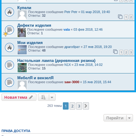
Купели
Последнее сообщение
Petr Petr
«
01 мар 2018, 19:40
Ответы:
32
1
2
Дефекти изделия
Последнее сообщение
vala
«
03 фев 2018, 12:46
Ответы:
1
Мои изделия
Последнее сообщение
драгобрат
«
27 янв 2018, 19:20
Ответы:
48
1
2
3
Настольная лампа (деревянная резина)
Последнее сообщение
N1X
«
23 янв 2018, 14:02
Ответы:
15
МебелЯ и вензелЯ
Последнее сообщение
saw-3000
«
15 янв 2018, 15:44
Новая тема
1
2
3
След.
263 темы
Перейти
ПРАВА ДОСТУПА