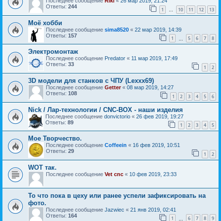
Последнее сообщение
Riki
«
26 мар 2019, 21:24
Ответы:
244
1
10
11
12
13
…
Моё хобби
Последнее сообщение
sima8520
«
22 мар 2019, 14:39
Ответы:
157
1
5
6
7
8
…
Электромонтаж
Последнее сообщение
Predator
«
11 мар 2019, 17:49
Ответы:
33
1
2
3D модели для станков с ЧПУ (Lexxx69)
Последнее сообщение
Getter
«
08 мар 2019, 14:27
Ответы:
108
1
2
3
4
5
6
Nick / Лар-технологии / CNC-BOX - наши изделия
Последнее сообщение
donvictorio
«
26 фев 2019, 19:27
Ответы:
89
1
2
3
4
5
Мое Творчество.
Последнее сообщение
Coffeein
«
16 фев 2019, 10:51
Ответы:
29
1
2
WOT так.
Последнее сообщение
Vet cnc
«
10 фев 2019, 23:33
То что пока в цеху или ранее успели зафиксировать на
фото.
Последнее сообщение
Jazwiec
«
21 янв 2019, 02:41
Ответы:
164
1
6
7
8
9
…