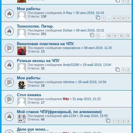
1
2
Мои работы
Последнее сообщение
X-Ray
«
30 июл 2019, 10:18
Ответы:
130
1
4
5
6
7
…
Технология. Питер.
Последнее сообщение
Duhas
«
09 июл 2019, 15:01
Ответы:
251
1
10
11
12
13
…
Виниловая пластинка на ЧПУ.
Последнее сообщение
separatorus
«
08 июл 2019, 11:25
Ответы:
13
Резные иконы на ЧПУ
Последнее сообщение
Andy52280
«
29 май 2019, 13:04
Ответы:
32
1
2
Мои работы
Последнее сообщение
n0n4me
«
28 май 2019, 14:56
Ответы:
18
Стол книжка
Последнее сообщение
Riki
«
31 мар 2019, 21:22
Ответы:
17
Мой станок ЧПУ(фрезерный, по алюминию)
Последнее сообщение
alex1234
«
28 мар 2019, 15:55
Ответы:
66
1
2
3
4
Дело рук моих...