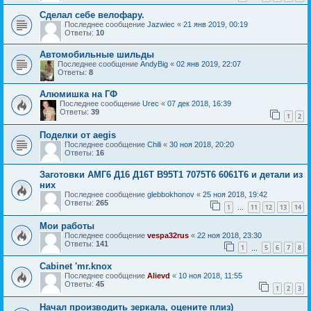
Сделал себе велофару.
Последнее сообщение
Jazwiec
«
21 янв 2019, 00:19
Ответы:
10
Автомобильные шильды
Последнее сообщение
AndyBig
«
02 янв 2019, 22:07
Ответы:
8
Алюмишка на ГФ
Последнее сообщение
Urec
«
07 дек 2018, 16:39
Ответы:
39
1
2
Поделки от aegis
Последнее сообщение
Chili
«
30 ноя 2018, 20:20
Ответы:
16
Заготовки АМГ6 Д16 Д16Т В95Т1 7075Т6 6061Т6 и детали из
них
Последнее сообщение
glebbokhonov
«
25 ноя 2018, 19:42
Ответы:
265
1
11
12
13
14
…
Мои работы
Последнее сообщение
vespa32rus
«
22 ноя 2018, 23:30
Ответы:
141
1
5
6
7
8
…
Cabinet 'mr.knox
Последнее сообщение
Alievd
«
10 ноя 2018, 11:55
Ответы:
45
1
2
3
Начал производить зеркала, оцените плиз)