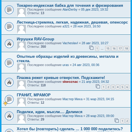
Токарно-индексная бабка для точения и фрезерования
Последнее сообщение
AlanDerby
«
05 дек 2023, 19:32
Ответы:
13
Лестница-стремяка, легкая, надежная, дешевая, опенсорс
Последнее сообщение
a321
«
28 ноя 2023, 16:50
Игрушки RAV-Group
Последнее сообщение
VacheslavI
«
28 авг 2023, 10:27
Ответы:
350
1
15
16
17
18
…
Опытные образцы изделий из древесины, металла и
стекла.
Последнее сообщение
uras
«
24 авг 2023, 00:36
Плазма режет кривые отверстия. Подскажите!
Последнее сообщение
skwoznac
«
21 апр 2023, 04:32
Ответы:
118
1
2
3
4
5
6
ГРАНИТ, МРАМОР
Последнее сообщение
Мастер Миха
«
31 мар 2023, 04:15
Ответы:
12
Поделки, идеи, мысли.... Делимся
Последнее сообщение
Мастер Миха
«
28 мар 2023, 09:00
Ответы:
29
1
2
Хотел бы (повторить) сделать ... 1 000 000 поделитесь?