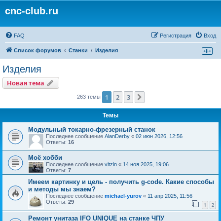
cnc-club.ru
FAQ
Регистрация
Вход
Список форумов
Станки
Изделия
Изделия
Новая тема
1
2
3
След.
263 темы
Темы
Модульный токарно-фрезерный станок
Последнее сообщение
AlanDerby
«
02 июн 2026, 12:56
Ответы:
16
Моё хобби
Последнее сообщение
vitzin
«
14 ноя 2025, 19:06
Ответы:
7
Имеем картинку и цель - получить g-code. Какие способы
и методы мы знаем?
Последнее сообщение
michael-yurov
«
11 апр 2025, 11:56
Ответы:
29
1
2
Ремонт унитаза IFO UNIQUE на станке ЧПУ