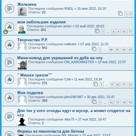
Железяки
Последнее сообщение
RNDL
«
15 июн 2022, 15:19
Ответы:
22
1
2
мои небольшие изделия
Последнее сообщение
asher
«
02 май 2022, 00:03
Ответы:
201
1
8
9
10
11
…
Творчество Р.Р.
Последнее сообщение
ealbutev
«
07 апр 2022, 11:20
Ответы:
841
1
40
41
42
43
…
Мини-комод для украшений из дуба на чпу
Последнее сообщение
DM_KARDMASTER
«
18 янв 2022, 22:57
" Мишки гризли""
Последнее сообщение
Chili
«
11 янв 2022, 19:34
Ответы:
231
1
9
10
11
12
…
Мои поделки
Последнее сообщение
john1987887
«
30 дек 2021, 15:47
Ответы:
365
1
16
17
18
19
…
Для тех у кого отходы идут в мусор, а может сгодится на
что
Последнее сообщение
Alex75
«
27 ноя 2021, 16:47
Ответы:
2
Формы из пенопласта для бетона
Последнее сообщение
MX_Master
«
15 ноя 2021, 13:57