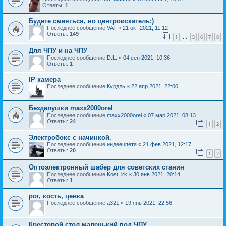
Ответы:
1
Будете смеяться, но центроискатель:)
Последнее сообщение
VAT
«
21 окт 2021, 11:12
Ответы:
149
1
5
6
7
8
…
Для ЧПУ и на ЧПУ
Последнее сообщение
D.L.
«
04 сен 2021, 10:36
Ответы:
1
IP камера
Последнее сообщение
Курдль
«
22 апр 2021, 22:00
Безделушки maxx2000orel
Последнее сообщение
maxx2000orel
«
07 мар 2021, 08:13
Ответы:
24
1
2
Электробокс с начинкой.
Последнее сообщение
индеецпетя
«
21 фев 2021, 12:17
Ответы:
20
1
2
Оптоэлектронный шабер для советских станин
Последнее сообщение
Kost_irk
«
30 янв 2021, 20:14
Ответы:
1
рог, кость, цевка
Последнее сообщение
a321
«
19 янв 2021, 22:56
Крестовой стол маленький под ЧПУ