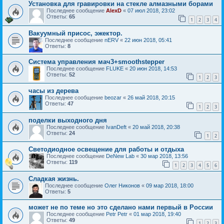
Установка для гравировки на стекле алмазными борами
Последнее сообщение
AlexD
«
07 июл 2018, 23:02
Ответы:
65
1
2
3
4
Вакуумный присос, эжектор.
Последнее сообщение
nERV
«
22 июн 2018, 05:41
Ответы:
8
Система управления мач3+smoothstepper
Последнее сообщение
FLUKE
«
20 июн 2018, 14:53
Ответы:
52
1
2
3
часы из дерева
Последнее сообщение
beozar
«
26 май 2018, 20:15
Ответы:
47
1
2
3
поделки выходного дня
Последнее сообщение
IvanDeft
«
20 май 2018, 20:38
Ответы:
24
1
2
Светодиодное освещение для работы и отдыха
Последнее сообщение
DeNew Lab
«
30 мар 2018, 13:56
Ответы:
119
1
2
3
4
5
6
Сладкая жизнь.
Последнее сообщение
Олег Никонов
«
09 мар 2018, 18:00
Ответы:
5
может не по теме но это сделано нами первый в России
Последнее сообщение
Petr Petr
«
01 мар 2018, 19:40
Ответы:
49
1
2
3