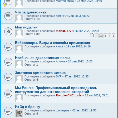
Последнее сообщение
Мастер Миха
«
28 мар 2023, 08:39
Что за древесина?
Последнее сообщение
blimi
«
04 мар 2023, 08:22
Ответы:
19
Мои поделки
Последнее сообщение
mortar7777
«
26 ноя 2022, 09:08
Ответы:
89
1
2
3
4
5
Виброопоры. Виды и способы применения
Последнее сообщение
kfmut
«
19 сен 2022, 14:16
Необычная декоративная полка
Последнее сообщение
Antoxa
«
16 сен 2022, 15:28
Ответы:
1
Заготовка армейского жетона
Последнее сообщение
SVP
«
27 авг 2022, 12:38
Ответы:
4
Мы Ронгке. Профессиональный производитель
инструментов для изготовления отверстий
Последнее сообщение
Rongke CNC tools
«
12 авг 2022, 05:51
Из 3д в бронзу
Последнее сообщение
шпиндель
«
02 авг 2022, 19:55
Ответы:
8