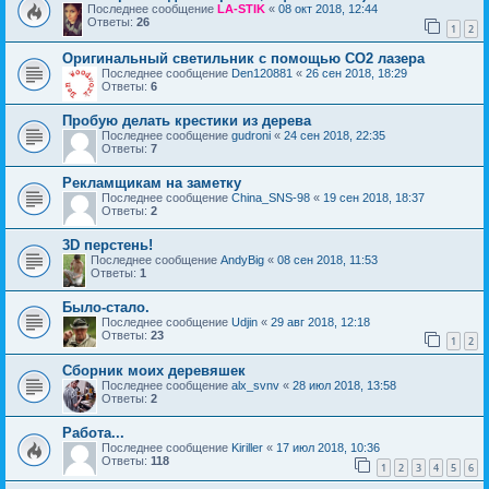
Последнее сообщение
LA-STIK
«
08 окт 2018, 12:44
Ответы:
26
1
2
Оригинальный светильник с помощью CO2 лазера
Последнее сообщение
Den120881
«
26 сен 2018, 18:29
Ответы:
6
Пробую делать крестики из дерева
Последнее сообщение
gudroni
«
24 сен 2018, 22:35
Ответы:
7
Рекламщикам на заметку
Последнее сообщение
China_SNS-98
«
19 сен 2018, 18:37
Ответы:
2
3D перстень!
Последнее сообщение
AndyBig
«
08 сен 2018, 11:53
Ответы:
1
Было-стало.
Последнее сообщение
Udjin
«
29 авг 2018, 12:18
Ответы:
23
1
2
Сборник моих деревяшек
Последнее сообщение
alx_svnv
«
28 июл 2018, 13:58
Ответы:
2
Работа...
Последнее сообщение
Kiriller
«
17 июл 2018, 10:36
Ответы:
118
1
2
3
4
5
6