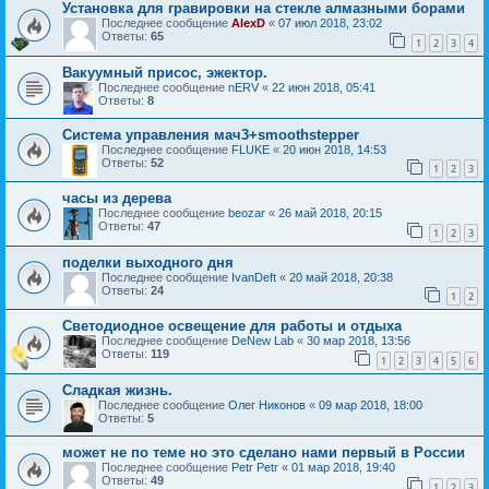
Установка для гравировки на стекле алмазными борами
Последнее сообщение
AlexD
«
07 июл 2018, 23:02
Ответы:
65
1
2
3
4
Вакуумный присос, эжектор.
Последнее сообщение
nERV
«
22 июн 2018, 05:41
Ответы:
8
Система управления мач3+smoothstepper
Последнее сообщение
FLUKE
«
20 июн 2018, 14:53
Ответы:
52
1
2
3
часы из дерева
Последнее сообщение
beozar
«
26 май 2018, 20:15
Ответы:
47
1
2
3
поделки выходного дня
Последнее сообщение
IvanDeft
«
20 май 2018, 20:38
Ответы:
24
1
2
Светодиодное освещение для работы и отдыха
Последнее сообщение
DeNew Lab
«
30 мар 2018, 13:56
Ответы:
119
1
2
3
4
5
6
Сладкая жизнь.
Последнее сообщение
Олег Никонов
«
09 мар 2018, 18:00
Ответы:
5
может не по теме но это сделано нами первый в России
Последнее сообщение
Petr Petr
«
01 мар 2018, 19:40
Ответы:
49
1
2
3