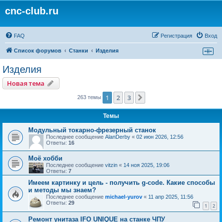
cnc-club.ru
FAQ
Регистрация
Вход
Список форумов
Станки
Изделия
Изделия
Новая тема
1
2
3
След.
263 темы
Темы
Модульный токарно-фрезерный станок
Последнее сообщение
AlanDerby
«
02 июн 2026, 12:56
Ответы:
16
Моё хобби
Последнее сообщение
vitzin
«
14 ноя 2025, 19:06
Ответы:
7
Имеем картинку и цель - получить g-code. Какие способы
и методы мы знаем?
Последнее сообщение
michael-yurov
«
11 апр 2025, 11:56
Ответы:
29
1
2
Ремонт унитаза IFO UNIQUE на станке ЧПУ