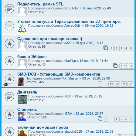
Поделитесь, рамка STL
Последнее сообщение
ArturArtur
«
10 янв 2020, 22:49
Ответы:
2
Уголок плинтуса и Тёрка сделанные на 3D принтере.
Последнее сообщение
AlexeyOdin
«
09 янв 2020, 19:22
Сделанное при помощи станка :)
Последнее сообщение
a321
«
28 дек 2019, 15:13
Ответы:
98
1
2
3
4
5
башня Эйфеля
Последнее сообщение
MadRat
«
15 ноя 2019, 21:44
Ответы:
40
1
2
3
SMD-TAXI - Установщик SMD-компонентов
Последнее сообщение
MX_Master
«
03 окт 2019, 22:00
Ответы:
427
1
19
20
21
22
…
Двигатель
Последнее сообщение
N1X
«
29 авг 2019, 23:15
Ответы:
2
Станочки.
Последнее сообщение
nERV
«
15 авг 2019, 23:57
Ответы:
124
1
4
5
6
7
…
таблички домовые проба
Последнее сообщение
aladdin2015
«
07 авг 2019, 22:39
Ответы:
39