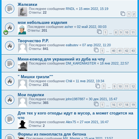
Железяки
Последнее сообщение
RNDL
«
15 июн 2022, 15:19
Ответы:
22
1
2
мои небольшие изделия
Последнее сообщение
asher
«
02 май 2022, 00:03
Ответы:
201
1
8
9
10
11
…
Творчество Р.Р.
Последнее сообщение
ealbutev
«
07 апр 2022, 11:20
Ответы:
841
1
40
41
42
43
…
Мини-комод для украшений из дуба на чпу
Последнее сообщение
DM_KARDMASTER
«
18 янв 2022, 22:57
" Мишки гризли""
Последнее сообщение
Chili
«
11 янв 2022, 19:34
Ответы:
231
1
9
10
11
12
…
Мои поделки
Последнее сообщение
john1987887
«
30 дек 2021, 15:47
Ответы:
365
1
16
17
18
19
…
Для тех у кого отходы идут в мусор, а может сгодится на
что
Последнее сообщение
Alex75
«
27 ноя 2021, 16:47
Ответы:
2
Формы из пенопласта для бетона
Последнее сообщение
MX_Master
«
15 ноя 2021, 13:57