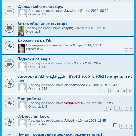
Сделал себе велофару.
Последнее сообщение
Jazwiec
«
21 янв 2019, 00:19
Ответы:
10
Автомобильные шильды
Последнее сообщение
AndyBig
«
02 янв 2019, 22:07
Ответы:
8
Алюмишка на ГФ
Последнее сообщение
Urec
«
07 дек 2018, 16:39
Ответы:
39
1
2
Поделки от aegis
Последнее сообщение
Chili
«
30 ноя 2018, 20:20
Ответы:
16
Заготовки АМГ6 Д16 Д16Т В95Т1 7075Т6 6061Т6 и детали из
них
Последнее сообщение
glebbokhonov
«
25 ноя 2018, 19:42
Ответы:
265
1
11
12
13
14
…
Мои работы
Последнее сообщение
vespa32rus
«
22 ноя 2018, 23:30
Ответы:
141
1
5
6
7
8
…
Cabinet 'mr.knox
Последнее сообщение
Alievd
«
10 ноя 2018, 11:55
Ответы:
45
1
2
3
Начал производить зеркала, оцените плиз)