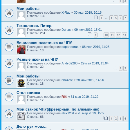
1
2
Мои работы
Последнее сообщение
X-Ray
«
30 июл 2019, 10:18
Ответы:
130
1
4
5
6
7
…
Технология. Питер.
Последнее сообщение
Duhas
«
09 июл 2019, 15:01
Ответы:
251
1
10
11
12
13
…
Виниловая пластинка на ЧПУ.
Последнее сообщение
separatorus
«
08 июл 2019, 11:25
Ответы:
13
Резные иконы на ЧПУ
Последнее сообщение
Andy52280
«
29 май 2019, 13:04
Ответы:
32
1
2
Мои работы
Последнее сообщение
n0n4me
«
28 май 2019, 14:56
Ответы:
18
Стол книжка
Последнее сообщение
Riki
«
31 мар 2019, 21:22
Ответы:
17
Мой станок ЧПУ(фрезерный, по алюминию)
Последнее сообщение
alex1234
«
28 мар 2019, 15:55
Ответы:
66
1
2
3
4
Дело рук моих...