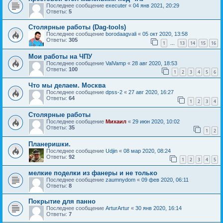
Последнее сообщение
executer
«
04 янв 2021, 20:29
Ответы:
5
Столярные работы (Dag-tools)
Последнее сообщение
borodaagvali
«
05 окт 2020, 13:58
Ответы:
305
1
13
14
15
16
…
Мои работы на ЧПУ
Последнее сообщение
ValVamp
«
28 авг 2020, 18:53
Ответы:
100
1
2
3
4
5
6
Что мы делаем. Москва
Последнее сообщение
dpss-2
«
27 авг 2020, 16:27
Ответы:
64
1
2
3
4
Столярные работы
Последнее сообщение
Mихаил
«
29 июн 2020, 10:02
Ответы:
35
1
2
Планеришки.
Последнее сообщение
Udjin
«
08 мар 2020, 08:24
Ответы:
92
1
2
3
4
5
мелкие поделки из фанеры и не только
Последнее сообщение
zaumnydom
«
09 фев 2020, 06:11
Ответы:
8
Покрытие для панно
Последнее сообщение
ArturArtur
«
30 янв 2020, 16:14
Ответы:
7