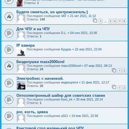
Ответы:
1
Будете смеяться, но центроискатель:)
Последнее сообщение
VAT
«
21 окт 2021, 11:12
Ответы:
149
1
5
6
7
8
…
Для ЧПУ и на ЧПУ
Последнее сообщение
D.L.
«
04 сен 2021, 10:36
Ответы:
1
IP камера
Последнее сообщение
Курдль
«
22 апр 2021, 22:00
Безделушки maxx2000orel
Последнее сообщение
maxx2000orel
«
07 мар 2021, 08:13
Ответы:
24
1
2
Электробокс с начинкой.
Последнее сообщение
индеецпетя
«
21 фев 2021, 12:17
Ответы:
20
1
2
Оптоэлектронный шабер для советских станин
Последнее сообщение
Kost_irk
«
30 янв 2021, 20:14
Ответы:
1
рог, кость, цевка
Последнее сообщение
a321
«
19 янв 2021, 22:56
Крестовой стол маленький под ЧПУ