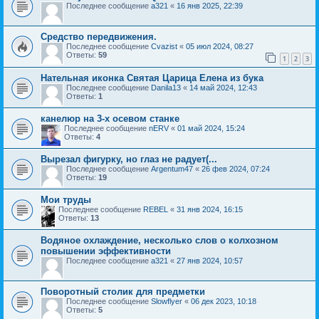
Последнее сообщение
a321
«
16 янв 2025, 22:39
Средство передвижения.
Последнее сообщение
Cvazist
«
05 июл 2024, 08:27
Ответы:
59
1
2
3
Нательная иконка Святая Царица Елена из бука
Последнее сообщение
Danila13
«
14 май 2024, 12:43
Ответы:
1
канелюр на 3-х осевом станке
Последнее сообщение
nERV
«
01 май 2024, 15:24
Ответы:
4
Вырезал фигурку, но глаз не радует(...
Последнее сообщение
Argentum47
«
26 фев 2024, 07:24
Ответы:
19
Мои труды
Последнее сообщение
REBEL
«
31 янв 2024, 16:15
Ответы:
13
Водяное охлаждение, несколько слов о колхозном
повышении эффективности
Последнее сообщение
a321
«
27 янв 2024, 10:57
Поворотный столик для предметки
Последнее сообщение
Slowflyer
«
06 дек 2023, 10:18
Ответы:
5