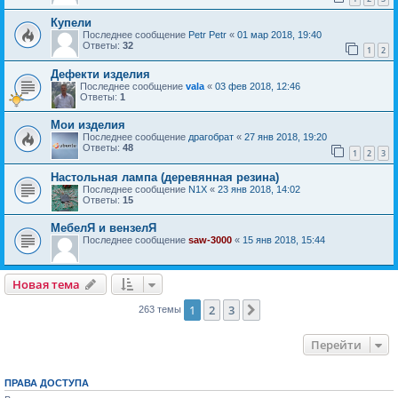
Купели
Последнее сообщение
Petr Petr
«
01 мар 2018, 19:40
Ответы:
32
1
2
Дефекти изделия
Последнее сообщение
vala
«
03 фев 2018, 12:46
Ответы:
1
Мои изделия
Последнее сообщение
драгобрат
«
27 янв 2018, 19:20
Ответы:
48
1
2
3
Настольная лампа (деревянная резина)
Последнее сообщение
N1X
«
23 янв 2018, 14:02
Ответы:
15
МебелЯ и вензелЯ
Последнее сообщение
saw-3000
«
15 янв 2018, 15:44
Новая тема
1
2
3
След.
263 темы
Перейти
ПРАВА ДОСТУПА