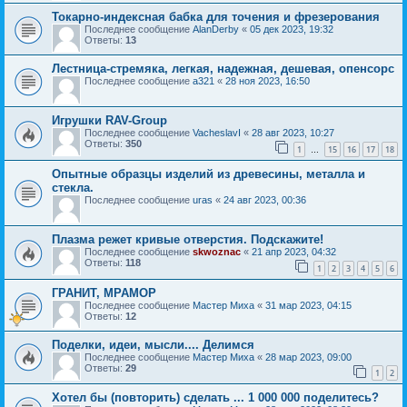
Токарно-индексная бабка для точения и фрезерования
Последнее сообщение
AlanDerby
«
05 дек 2023, 19:32
Ответы:
13
Лестница-стремяка, легкая, надежная, дешевая, опенсорс
Последнее сообщение
a321
«
28 ноя 2023, 16:50
Игрушки RAV-Group
Последнее сообщение
VacheslavI
«
28 авг 2023, 10:27
Ответы:
350
1
15
16
17
18
…
Опытные образцы изделий из древесины, металла и
стекла.
Последнее сообщение
uras
«
24 авг 2023, 00:36
Плазма режет кривые отверстия. Подскажите!
Последнее сообщение
skwoznac
«
21 апр 2023, 04:32
Ответы:
118
1
2
3
4
5
6
ГРАНИТ, МРАМОР
Последнее сообщение
Мастер Миха
«
31 мар 2023, 04:15
Ответы:
12
Поделки, идеи, мысли.... Делимся
Последнее сообщение
Мастер Миха
«
28 мар 2023, 09:00
Ответы:
29
1
2
Хотел бы (повторить) сделать ... 1 000 000 поделитесь?