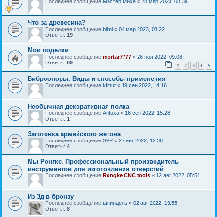
Последнее сообщение
Мастер Миха
«
28 мар 2023, 08:39
Что за древесина?
Последнее сообщение
blimi
«
04 мар 2023, 08:22
Ответы:
19
Мои поделки
Последнее сообщение
mortar7777
«
26 ноя 2022, 09:08
Ответы:
89
1
2
3
4
5
Виброопоры. Виды и способы применения
Последнее сообщение
kfmut
«
19 сен 2022, 14:16
Необычная декоративная полка
Последнее сообщение
Antoxa
«
16 сен 2022, 15:28
Ответы:
1
Заготовка армейского жетона
Последнее сообщение
SVP
«
27 авг 2022, 12:38
Ответы:
4
Мы Ронгке. Профессиональный производитель
инструментов для изготовления отверстий
Последнее сообщение
Rongke CNC tools
«
12 авг 2022, 05:51
Из 3д в бронзу
Последнее сообщение
шпиндель
«
02 авг 2022, 19:55
Ответы:
8