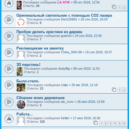
Последнее сообщение
LA-STIK
«
08 окт 2018, 12:44
Ответы:
26
1
2
Оригинальный светильник с помощью CO2 лазера
Последнее сообщение
Den120881
«
26 сен 2018, 18:29
Ответы:
6
Пробую делать крестики из дерева
Последнее сообщение
gudroni
«
24 сен 2018, 22:35
Ответы:
7
Рекламщикам на заметку
Последнее сообщение
China_SNS-98
«
19 сен 2018, 18:37
Ответы:
2
3D перстень!
Последнее сообщение
AndyBig
«
08 сен 2018, 11:53
Ответы:
1
Было-стало.
Последнее сообщение
Udjin
«
29 авг 2018, 12:18
Ответы:
23
1
2
Сборник моих деревяшек
Последнее сообщение
alx_svnv
«
28 июл 2018, 13:58
Ответы:
2
Работа...
Последнее сообщение
Kiriller
«
17 июл 2018, 10:36
Ответы:
118
1
2
3
4
5
6