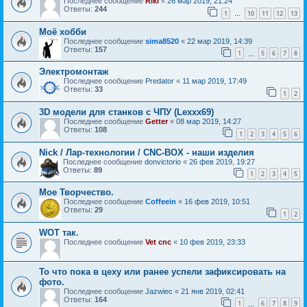
Последнее сообщение
Riki
«
26 мар 2019, 21:24
Ответы:
244
1
10
11
12
13
…
Моё хобби
Последнее сообщение
sima8520
«
22 мар 2019, 14:39
Ответы:
157
1
5
6
7
8
…
Электромонтаж
Последнее сообщение
Predator
«
11 мар 2019, 17:49
Ответы:
33
1
2
3D модели для станков с ЧПУ (Lexxx69)
Последнее сообщение
Getter
«
08 мар 2019, 14:27
Ответы:
108
1
2
3
4
5
6
Nick / Лар-технологии / CNC-BOX - наши изделия
Последнее сообщение
donvictorio
«
26 фев 2019, 19:27
Ответы:
89
1
2
3
4
5
Мое Творчество.
Последнее сообщение
Coffeein
«
16 фев 2019, 10:51
Ответы:
29
1
2
WOT так.
Последнее сообщение
Vet cnc
«
10 фев 2019, 23:33
То что пока в цеху или ранее успели зафиксировать на
фото.
Последнее сообщение
Jazwiec
«
21 янв 2019, 02:41
Ответы:
164
1
6
7
8
9
…