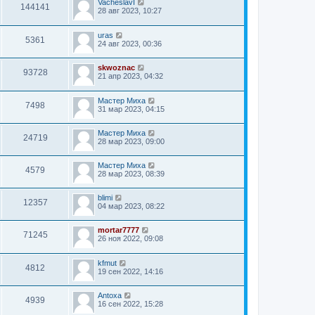
VacheslavI
144141
28 авг 2023, 10:27
uras
5361
24 авг 2023, 00:36
skwoznac
93728
21 апр 2023, 04:32
Мастер Миха
7498
31 мар 2023, 04:15
Мастер Миха
24719
28 мар 2023, 09:00
Мастер Миха
4579
28 мар 2023, 08:39
blimi
12357
04 мар 2023, 08:22
mortar7777
71245
26 ноя 2022, 09:08
kfmut
4812
19 сен 2022, 14:16
Antoxa
4939
16 сен 2022, 15:28