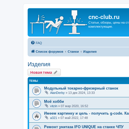
cnc-club.ru
Статьи, обзоры, цены на ст
комплектующие.
FAQ
Список форумов
Станки
Изделия
Изделия
Новая тема
ТЕМЫ
Модульный токарно-фрезерный станок
AlanDerby
»
13 дек 2024, 13:33
Моё хобби
vitzin
»
07 мар 2020, 16:52
Имеем картинку и цель - получить g-code. 
a321
»
07 май 2022, 17:48
Ремонт унитаза IFO UNIQUE на станке ЧПУ