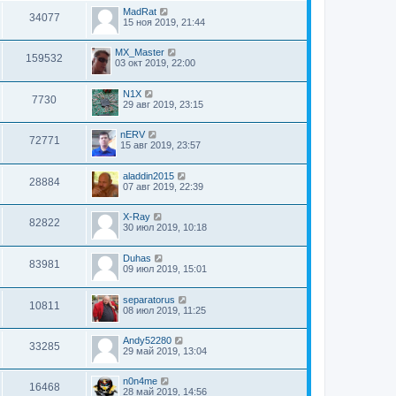
MadRat
34077
15 ноя 2019, 21:44
MX_Master
159532
03 окт 2019, 22:00
N1X
7730
29 авг 2019, 23:15
nERV
72771
15 авг 2019, 23:57
aladdin2015
28884
07 авг 2019, 22:39
X-Ray
82822
30 июл 2019, 10:18
Duhas
83981
09 июл 2019, 15:01
separatorus
10811
08 июл 2019, 11:25
Andy52280
33285
29 май 2019, 13:04
n0n4me
16468
28 май 2019, 14:56