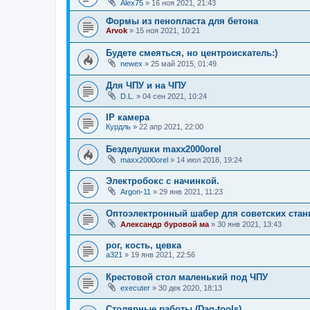
Alex75
»
16 ноя 2021, 21:43
Формы из пенопласта для бетона
Arvok
»
15 ноя 2021, 10:21
Будете смеяться, но центроискатель:)
newex
»
25 май 2015, 01:49
Для ЧПУ и на ЧПУ
D.L.
»
04 сен 2021, 10:24
IP камера
Курдль
»
22 апр 2021, 22:00
Безделушки maxx2000orel
maxx2000orel
»
14 июл 2018, 19:24
Электробокс с начинкой.
Argon-11
»
29 янв 2021, 11:23
Оптоэлектронный шабер для советских стан
Александр буровой ма
»
30 янв 2021, 13:43
рог, кость, цевка
a321
»
19 янв 2021, 22:56
Крестовой стол маленький под ЧПУ
executer
»
30 дек 2020, 18:13
Столярные работы (Dag-tools)