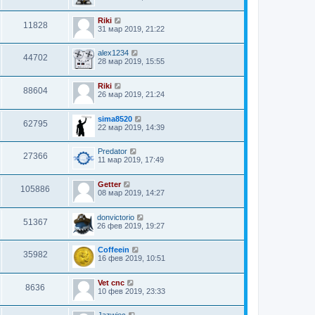
Riki
11828
31 мар 2019, 21:22
alex1234
44702
28 мар 2019, 15:55
Riki
88604
26 мар 2019, 21:24
sima8520
62795
22 мар 2019, 14:39
Predator
27366
11 мар 2019, 17:49
Getter
105886
08 мар 2019, 14:27
donvictorio
51367
26 фев 2019, 19:27
Coffeein
35982
16 фев 2019, 10:51
Vet cnc
8636
10 фев 2019, 23:33
Jazwiec