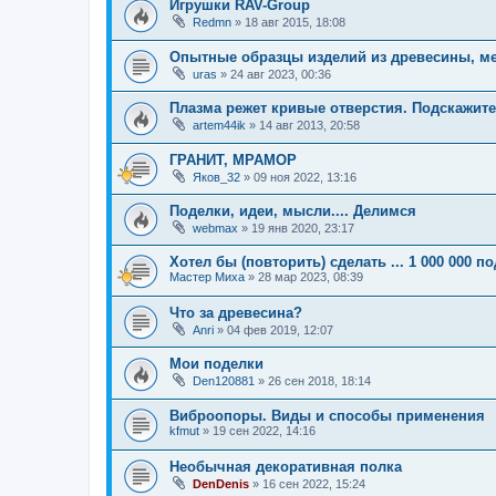
Игрушки RAV-Group
Redmn
»
18 авг 2015, 18:08
Опытные образцы изделий из древесины, мет
uras
»
24 авг 2023, 00:36
Плазма режет кривые отверстия. Подскажите
artem44ik
»
14 авг 2013, 20:58
ГРАНИТ, МРАМОР
Яков_32
»
09 ноя 2022, 13:16
Поделки, идеи, мысли.... Делимся
webmax
»
19 янв 2020, 23:17
Хотел бы (повторить) сделать ... 1 000 000 п
Мастер Миха
»
28 мар 2023, 08:39
Что за древесина?
Anri
»
04 фев 2019, 12:07
Мои поделки
Den120881
»
26 сен 2018, 18:14
Виброопоры. Виды и способы применения
kfmut
»
19 сен 2022, 14:16
Необычная декоративная полка
DenDenis
»
16 сен 2022, 15:24