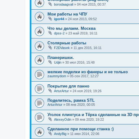
borodaagvali
»
04 ноя 2015, 00:37
Мои работы на ЧПУ
igor44
»
24 ноя 2013, 09:52
Что мы делаем. Москва
dpss-2
»
23 май 2019, 16:11
Столярные работы
F2DVasek
»
11 дек 2015, 16:11
Планеришки.
Udjin
»
30 июл 2016, 15:48
мелкие поделки из фанеры и не только
zaumnydom
»
05 сен 2017, 12:27
Покрытие для панно
ArturArtur
»
24 ноя 2019, 19:26
Поделитесь, рамка STL
ArturArtur
»
08 янв 2020, 00:05
Уголок плинтуса и Тёрка сделанные на 3D пр
AlexeyOdin
»
09 янв 2020, 19:22
Сделанное при помощи станка :)
AndyBig
»
11 июн 2014, 22:06