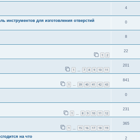
4
ь инструментов для изготовления отверстий
0
8
22
1
2
201
1
7
8
9
10
11
…
841
1
39
40
41
42
43
…
0
231
1
8
9
10
11
12
…
365
1
15
16
17
18
19
…
 сгодится на что
2