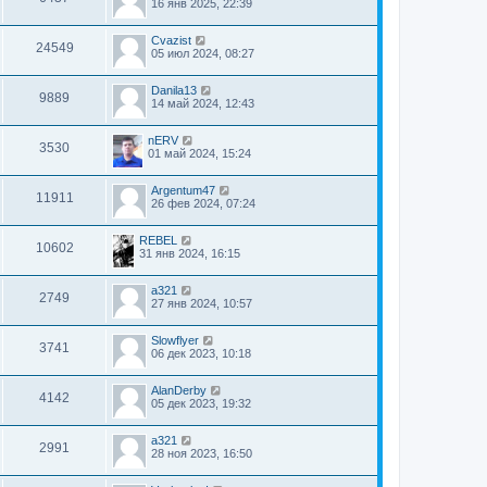
16 янв 2025, 22:39
Cvazist
24549
05 июл 2024, 08:27
Danila13
9889
14 май 2024, 12:43
nERV
3530
01 май 2024, 15:24
Argentum47
11911
26 фев 2024, 07:24
REBEL
10602
31 янв 2024, 16:15
a321
2749
27 янв 2024, 10:57
Slowflyer
3741
06 дек 2023, 10:18
AlanDerby
4142
05 дек 2023, 19:32
a321
2991
28 ноя 2023, 16:50