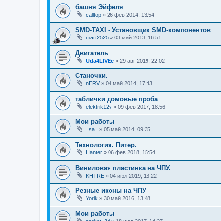
башня Эйфеля
calltop
»
26 фев 2014, 13:54
SMD-TAXI - Установщик SMD-компонентов
mart2525
»
03 май 2013, 16:51
Двигатель
Uda4LIVEc
»
29 авг 2019, 22:02
Станочки.
nERV
»
04 май 2014, 17:43
таблички домовые проба
elektrik12v
»
09 фев 2017, 18:56
Мои работы
_sa_
»
05 май 2014, 09:35
Технология. Питер.
Hanter
»
06 фев 2018, 15:54
Виниловая пластинка на ЧПУ.
KHTRE
»
04 июл 2019, 13:22
Резные иконы на ЧПУ
Yorik
»
30 май 2016, 13:48
Мои работы