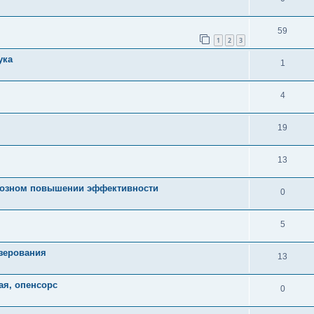
59
1
2
3
ука
1
4
19
13
лхозном повышении эффективности
0
5
езерования
13
ая, опенсорс
0