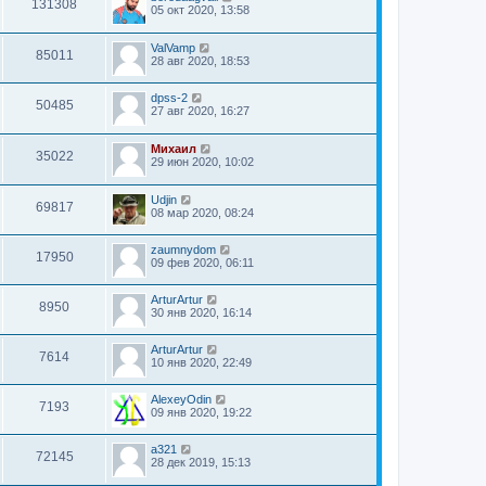
131308
05 окт 2020, 13:58
ValVamp
85011
28 авг 2020, 18:53
dpss-2
50485
27 авг 2020, 16:27
Mихаил
35022
29 июн 2020, 10:02
Udjin
69817
08 мар 2020, 08:24
zaumnydom
17950
09 фев 2020, 06:11
ArturArtur
8950
30 янв 2020, 16:14
ArturArtur
7614
10 янв 2020, 22:49
AlexeyOdin
7193
09 янв 2020, 19:22
a321
72145
28 дек 2019, 15:13