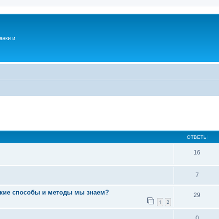
анки и
ОТВЕТЫ
16
7
Какие способы и методы мы знаем?
29
1
2
0