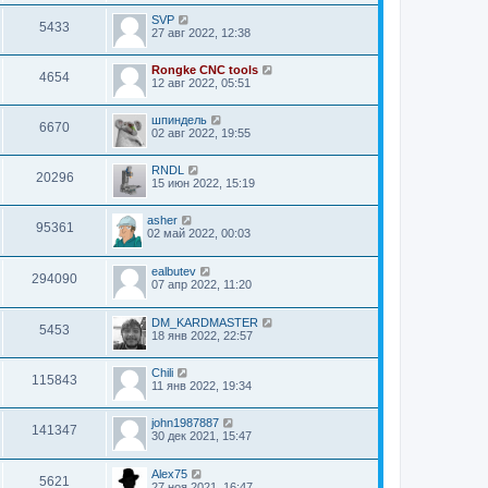
SVP
5433
27 авг 2022, 12:38
Rongke CNC tools
4654
12 авг 2022, 05:51
шпиндель
6670
02 авг 2022, 19:55
RNDL
20296
15 июн 2022, 15:19
asher
95361
02 май 2022, 00:03
ealbutev
294090
07 апр 2022, 11:20
DM_KARDMASTER
5453
18 янв 2022, 22:57
Chili
115843
11 янв 2022, 19:34
john1987887
141347
30 дек 2021, 15:47
Alex75
5621
27 ноя 2021, 16:47