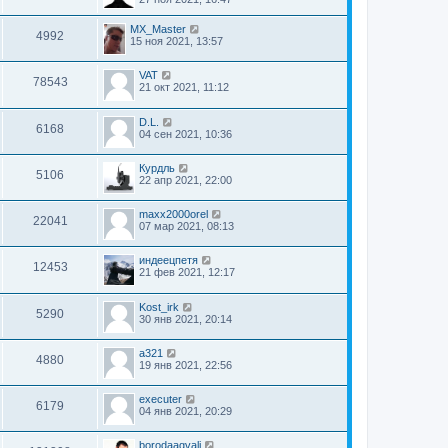
MX_Master
4992
15 ноя 2021, 13:57
VAT
78543
21 окт 2021, 11:12
D.L.
6168
04 сен 2021, 10:36
Курдль
5106
22 апр 2021, 22:00
maxx2000orel
22041
07 мар 2021, 08:13
индеецпетя
12453
21 фев 2021, 12:17
Kost_irk
5290
30 янв 2021, 20:14
a321
4880
19 янв 2021, 22:56
executer
6179
04 янв 2021, 20:29
borodaagvali