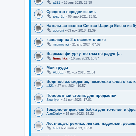
a321
»
16 янв 2025, 22:39
Средство передвижения.
alex_2d
»
06 мар 2021, 13:51
Нательная иконка Святая Царица Елена из б
gudroni
»
03 ноя 2018, 12:39
канелюр на 3-х осевом станке
naumov.a.i
»
21 апр 2024, 07:07
Вырезал фигурку, но глаз не радует(...
fimachka
»
10 дек 2023, 16:57
Мои труды
REBEL
»
01 ноя 2013, 21:51
Водяное охлаждение, несколько слов о ко
a321
»
27 янв 2024, 10:57
Поворотный столик для предметки
Slowflyer
»
21 ноя 2023, 17:01
Токарно-индексная бабка для точения и фр
AlanDerby
»
15 ноя 2023, 15:22
Лестница-стремяка, легкая, надежная, дешев
a321
»
28 ноя 2023, 16:50