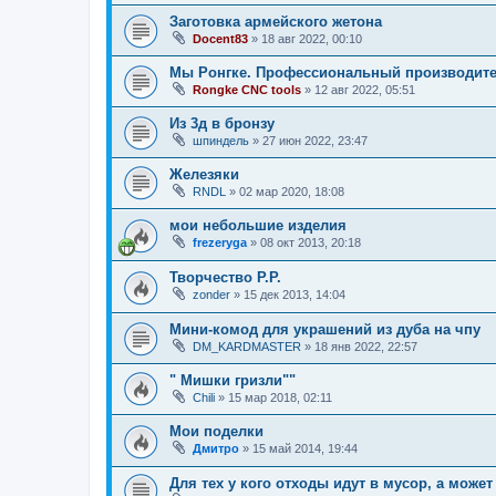
Заготовка армейского жетона
Docent83
»
18 авг 2022, 00:10
Мы Ронгке. Профессиональный производител
Rongke CNC tools
»
12 авг 2022, 05:51
Из 3д в бронзу
шпиндель
»
27 июн 2022, 23:47
Железяки
RNDL
»
02 мар 2020, 18:08
мои небольшие изделия
frezeryga
»
08 окт 2013, 20:18
Творчество Р.Р.
zonder
»
15 дек 2013, 14:04
Мини-комод для украшений из дуба на чпу
DM_KARDMASTER
»
18 янв 2022, 22:57
" Мишки гризли""
Chili
»
15 мар 2018, 02:11
Мои поделки
Дмитро
»
15 май 2014, 19:44
Для тех у кого отходы идут в мусор, а может