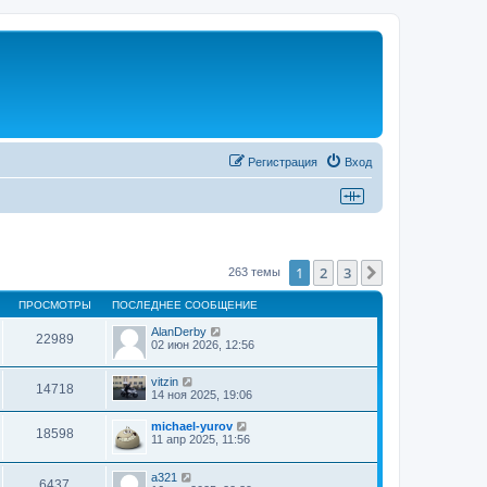
Регистрация
Вход
1
2
3
След.
263 темы
ПРОСМОТРЫ
ПОСЛЕДНЕЕ СООБЩЕНИЕ
AlanDerby
22989
02 июн 2026, 12:56
vitzin
14718
14 ноя 2025, 19:06
michael-yurov
18598
11 апр 2025, 11:56
a321
6437