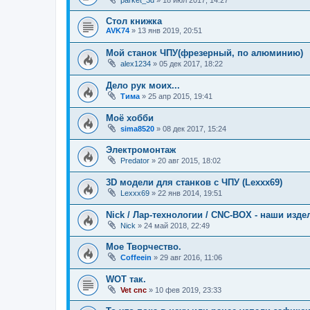
parket_3d
»
18 июл 2017, 14:27
Стол книжка
AVK74
»
13 янв 2019, 20:51
Мой станок ЧПУ(фрезерный, по алюминию)
alex1234
»
05 дек 2017, 18:22
Дело рук моих...
Тима
»
25 апр 2015, 19:41
Моё хобби
sima8520
»
08 дек 2017, 15:24
Электромонтаж
Predator
»
20 авг 2015, 18:02
3D модели для станков с ЧПУ (Lexxx69)
Lexxx69
»
22 янв 2014, 19:51
Nick / Лар-технологии / CNC-BOX - наши изде
Nick
»
24 май 2018, 22:49
Мое Творчество.
Coffeein
»
29 авг 2016, 11:06
WOT так.
Vet cnc
»
10 фев 2019, 23:33