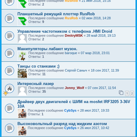
Последнее сообщение
RusRob
«
21 июн 2018, 15:16
Ответы:
2
Планшетный режущий плоттер RusRob
Последнее сообщение
RusRob
«
02 июн 2018, 14:28
Ответы:
9
Управление частотником с телефона .HMI Droid
Последнее сообщение
DmitryMSK
«
28 май 2018, 19:13
Ответы:
2
Манипуляторы лабают музон.
Последнее сообщение
baroque
«
07 мар 2018, 23:01
Ответы:
1
Танцы со станками ;)
Последнее сообщение
Сергей Саныч
«
18 сен 2017, 11:39
Ответы:
11
Интересный лазер
Последнее сообщение
Jonny_Wolf
«
07 сен 2017, 11:54
Ответы:
35
1
2
Драйвер двух двигателей с ШИМ на mosfet IRF3205 3-36V
10А
Последнее сообщение
CybSys
«
28 июл 2017, 19:33
Ответы:
1
Высоковольтный разряд над жидким азотом
Последнее сообщение
CybSys
«
26 июл 2017, 10:42