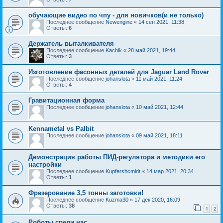
обучающие видео по чпу - для новичков(и не только)
Последнее сообщение
Newengine
«
14 сен 2021, 11:38
Ответы:
6
Держатель выталкивателя
Последнее сообщение
Kachik
«
28 май 2021, 19:44
Ответы:
3
Изготовление фасонных деталей для Jaguar Land Rover
Последнее сообщение
johanslota
«
11 май 2021, 11:24
Ответы:
4
Гравитационная форма
Последнее сообщение
johanslota
«
10 май 2021, 12:44
Kennametal vs Palbit
Последнее сообщение
johanslota
«
09 май 2021, 18:11
Демонстрация работы ПИД-регулятора и методики его
настройки
Последнее сообщение
Kupfershcmidt
«
14 мар 2021, 20:34
Ответы:
1
Фрезерование 3,5 тонны заготовки!
Последнее сообщение
Kuzma30
«
17 дек 2020, 16:09
Ответы:
38
1
2
Роботы среди нас