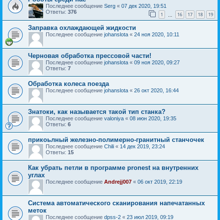
Последнее сообщение
Serg
«
07 дек 2020, 19:51
Ответы:
376
1
16
17
18
19
…
Заправка охлаждающей жидкости
Последнее сообщение
johanslota
«
24 ноя 2020, 10:11
Черновая обработка прессовой части!
Последнее сообщение
johanslota
«
09 ноя 2020, 09:27
Ответы:
7
Обработка колеса поезда
Последнее сообщение
johanslota
«
26 окт 2020, 16:44
Знатоки, как называется такой тип станка?
Последнее сообщение
valoniya
«
08 июн 2020, 19:35
Ответы:
6
прикоьлный железно-полимерно-гранитный станчочек
Последнее сообщение
Chili
«
14 дек 2019, 23:24
Ответы:
15
Как убрать петли в программе pronest на внутренних
углах
Последнее сообщение
Andrejj007
«
06 окт 2019, 22:19
Система автоматического сканирования напечатанных
меток
Последнее сообщение
dpss-2
«
23 июл 2019, 09:19