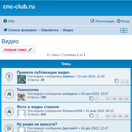
cnc-club.ru
FAQ
Регистрация
Вход
Список форумов
Обработка
Видео
Видео
Новая тема
61 тема • Страница
1
из
1
Темы
Правила публикации видео
Последнее сообщение
selenur
«
22 сен 2016, 11:40
Ответы:
28
1
2
Технологии
Последнее сообщение
шпиндель
«
04 ноя 2023, 13:57
Ответы:
789
1
37
38
39
40
…
Фото и видео станков
Последнее сообщение
Romasvirin56
«
31 мар 2023, 00:12
Ответы:
910
1
43
44
45
46
…
Ну разве не красота?
Последнее сообщение
ДмитрийХ
«
04 дек 2022, 22:47
Ответы:
7