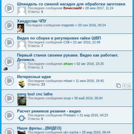
Шпиндель со сменой насадок для обработки заготовки
Последнее сообщение
ВячеславМ
«
28 июн 2017, 11:24
Ответы:
5
Хиндустан ЧПУ
Последнее сообщение
magnetic
«
20 сен 2016, 00:24
Видео по сборке и регулировке гайки ШВП
Последнее сообщение
Chili
«
22 авг 2016, 22:48
Ответы:
7
Первый станок своими руками. Видео как работает.
Делимся.
Последнее сообщение
aftaev
«
02 авг 2016, 23:25
Ответы:
1
Интересные идеи
Последнее сообщение
mhael
«
11 июл 2016, 18:45
Ответы:
23
1
2
gang tool cnc lathe
Последнее сообщение
exup
«
30 май 2016, 05:04
Расчет режимов резания - видео
Последнее сообщение
Predator
«
31 мар 2016, 04:23
Ответы:
6
Наши фрезы...(ВИДЕО)
Последнее сообщение
ukr-sasha
«
28 мар 2016, 06:44