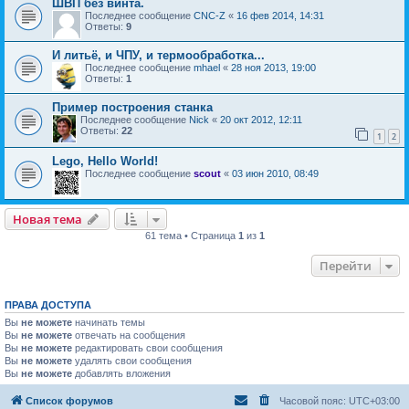
ШВП без винта.
Последнее сообщение
CNC-Z
«
16 фев 2014, 14:31
Ответы:
9
И литьё, и ЧПУ, и термообработка...
Последнее сообщение
mhael
«
28 ноя 2013, 19:00
Ответы:
1
Пример построения станка
Последнее сообщение
Nick
«
20 окт 2012, 12:11
Ответы:
22
1
2
Lego, Hello World!
Последнее сообщение
scout
«
03 июн 2010, 08:49
Новая тема
61 тема • Страница
1
из
1
Перейти
ПРАВА ДОСТУПА
Вы
не можете
начинать темы
Вы
не можете
отвечать на сообщения
Вы
не можете
редактировать свои сообщения
Вы
не можете
удалять свои сообщения
Вы
не можете
добавлять вложения
Список форумов
Часовой пояс:
UTC+03:00