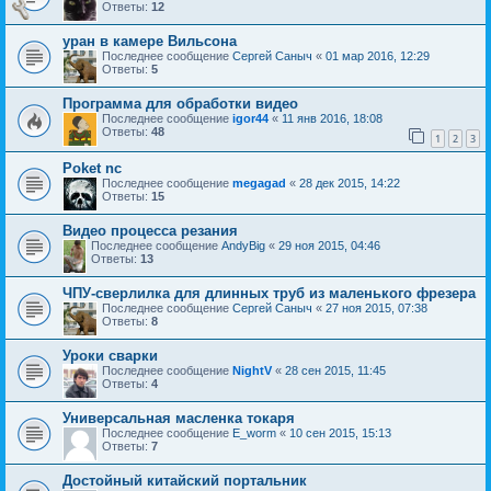
Ответы:
12
уран в камере Вильсона
Последнее сообщение
Сергей Саныч
«
01 мар 2016, 12:29
Ответы:
5
Программа для обработки видео
Последнее сообщение
igor44
«
11 янв 2016, 18:08
Ответы:
48
1
2
3
Poket nc
Последнее сообщение
megagad
«
28 дек 2015, 14:22
Ответы:
15
Видео процесса резания
Последнее сообщение
AndyBig
«
29 ноя 2015, 04:46
Ответы:
13
ЧПУ-сверлилка для длинных труб из маленького фрезера
Последнее сообщение
Сергей Саныч
«
27 ноя 2015, 07:38
Ответы:
8
Уроки сварки
Последнее сообщение
NightV
«
28 сен 2015, 11:45
Ответы:
4
Универсальная масленка токаря
Последнее сообщение
E_worm
«
10 сен 2015, 15:13
Ответы:
7
Достойный китайский портальник