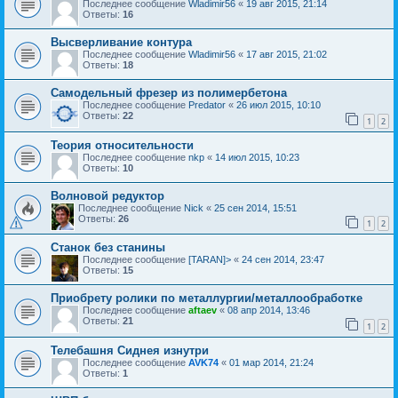
Последнее сообщение
Wladimir56
«
19 авг 2015, 21:14
Ответы:
16
Высверливание контура
Последнее сообщение
Wladimir56
«
17 авг 2015, 21:02
Ответы:
18
Самодельный фрезер из полимербетона
Последнее сообщение
Predator
«
26 июл 2015, 10:10
Ответы:
22
1
2
Теория относительности
Последнее сообщение
nkp
«
14 июл 2015, 10:23
Ответы:
10
Волновой редуктор
Последнее сообщение
Nick
«
25 сен 2014, 15:51
Ответы:
26
1
2
Станок без станины
Последнее сообщение
[TARAN]>
«
24 сен 2014, 23:47
Ответы:
15
Приобрету ролики по металлургии/металлообработке
Последнее сообщение
aftaev
«
08 апр 2014, 13:46
Ответы:
21
1
2
Телебашня Сиднея изнутри
Последнее сообщение
AVK74
«
01 мар 2014, 21:24
Ответы:
1