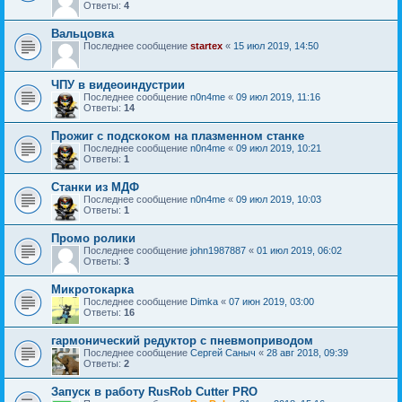
Ответы:
4
Вальцовка
Последнее сообщение
startex
«
15 июл 2019, 14:50
ЧПУ в видеоиндустрии
Последнее сообщение
n0n4me
«
09 июл 2019, 11:16
Ответы:
14
Прожиг с подскоком на плазменном станке
Последнее сообщение
n0n4me
«
09 июл 2019, 10:21
Ответы:
1
Станки из МДФ
Последнее сообщение
n0n4me
«
09 июл 2019, 10:03
Ответы:
1
Промо ролики
Последнее сообщение
john1987887
«
01 июл 2019, 06:02
Ответы:
3
Микротокарка
Последнее сообщение
Dimka
«
07 июн 2019, 03:00
Ответы:
16
гармонический редуктор с пневмоприводом
Последнее сообщение
Сергей Саныч
«
28 авг 2018, 09:39
Ответы:
2
Запуск в работу RusRob Cutter PRO