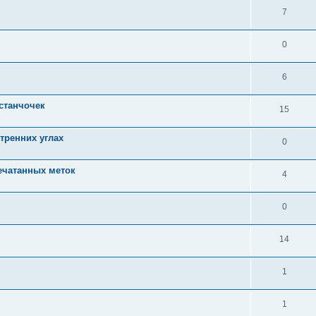
7
0
6
станчочек
15
утренних углах
0
ечатанных меток
4
0
14
1
1