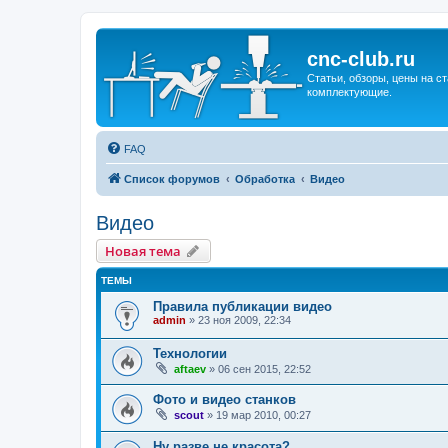
cnc-club.ru
Статьи, обзоры, цены на ст
комплектующие.
FAQ
Список форумов
Обработка
Видео
Видео
Новая тема
ТЕМЫ
Правила публикации видео
admin
»
23 ноя 2009, 22:34
Технологии
aftaev
»
06 сен 2015, 22:52
Фото и видео станков
scout
»
19 мар 2010, 00:27
Ну разве не красота?