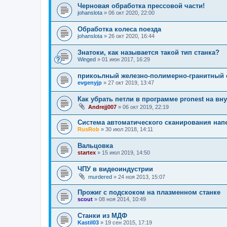
Черновая обработка прессовой части!
johanslota
»
06 окт 2020, 22:00
Обработка колеса поезда
johanslota
»
26 окт 2020, 16:44
Знатоки, как называется такой тип станка?
Winged
»
01 июн 2017, 16:29
прикоьлный железно-полимерно-гранитный 
evgenyjp
»
27 окт 2019, 13:47
Как убрать петли в программе pronest на вн
Andrejj007
»
06 окт 2019, 22:19
Система автоматического сканирования нап
RusRob
»
30 июл 2018, 14:11
Вальцовка
startex
»
15 июл 2019, 14:50
ЧПУ в видеоиндустрии
murdered
»
24 ноя 2013, 15:07
Прожиг с подскоком на плазменном станке
scout
»
08 ноя 2014, 10:49
Станки из МДФ
Kastil03
»
19 сен 2015, 17:19