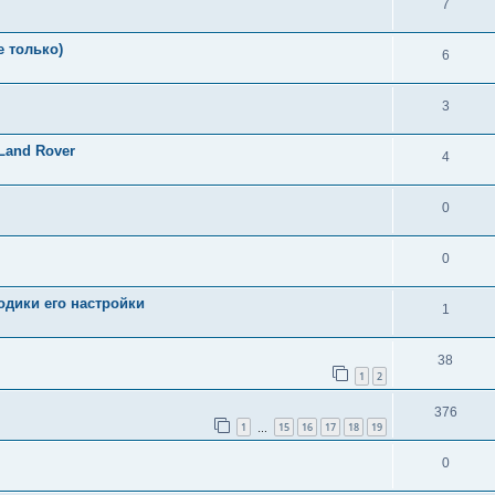
7
е только)
6
3
Land Rover
4
0
0
одики его настройки
1
38
1
2
376
1
15
16
17
18
19
…
0