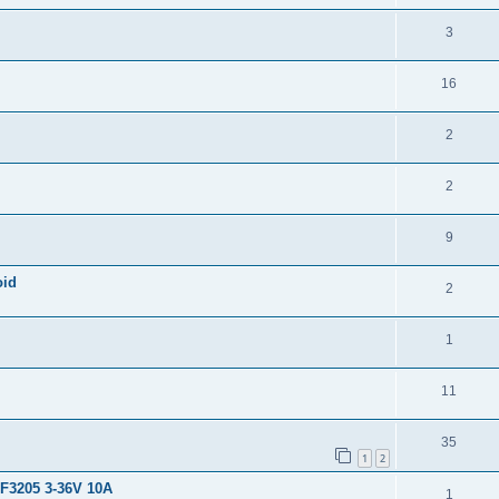
3
16
2
2
9
oid
2
1
11
35
1
2
F3205 3-36V 10А
1