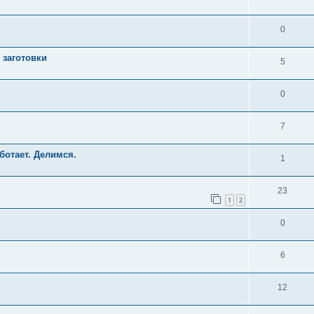
0
 заготовки
5
0
7
ботает. Делимся.
1
23
1
2
0
6
12