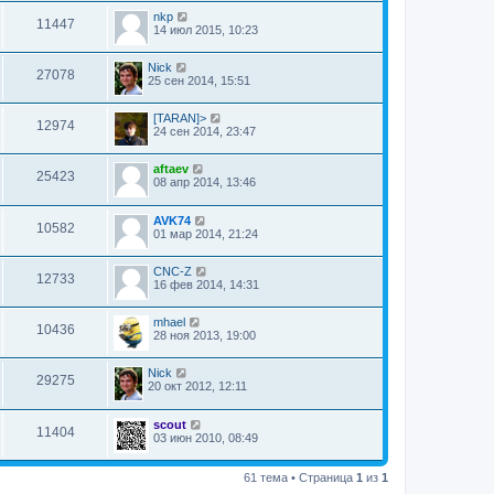
nkp
11447
14 июл 2015, 10:23
Nick
27078
25 сен 2014, 15:51
[TARAN]>
12974
24 сен 2014, 23:47
aftaev
25423
08 апр 2014, 13:46
AVK74
10582
01 мар 2014, 21:24
CNC-Z
12733
16 фев 2014, 14:31
mhael
10436
28 ноя 2013, 19:00
Nick
29275
20 окт 2012, 12:11
scout
11404
03 июн 2010, 08:49
61 тема • Страница
1
из
1