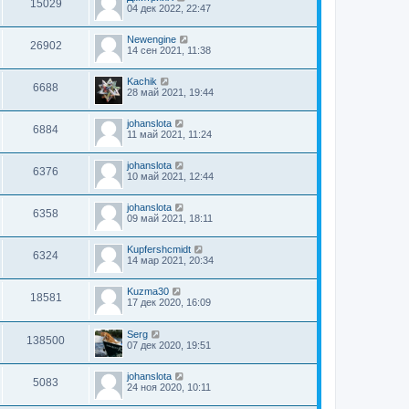
15029
04 дек 2022, 22:47
Newengine
26902
14 сен 2021, 11:38
Kachik
6688
28 май 2021, 19:44
johanslota
6884
11 май 2021, 11:24
johanslota
6376
10 май 2021, 12:44
johanslota
6358
09 май 2021, 18:11
Kupfershcmidt
6324
14 мар 2021, 20:34
Kuzma30
18581
17 дек 2020, 16:09
Serg
138500
07 дек 2020, 19:51
johanslota
5083
24 ноя 2020, 10:11