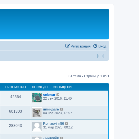
Регистрация
Вход
61 тема • Страница
1
из
1
ПРОСМОТРЫ
ПОСЛЕДНЕЕ СООБЩЕНИЕ
selenur
42364
22 сен 2016, 11:40
шпиндель
601303
04 ноя 2023, 13:57
Romasvirin56
288043
31 мар 2023, 00:12
ДмитрийХ