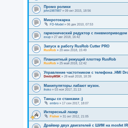
Промо ролики
john1987887
»
09 окт 2015, 18:56
Микротокарка
FD-Model
»
06 дек 2010, 07:53
гармонический редуктор с пневмоприводом
exup
»
27 авг 2018, 16:42
Запуск в работу RusRob Cutter PRO
RusRob
»
20 июн 2018, 15:49
Планшетный режущий плоттер RusRob
RusRob
»
25 май 2018, 12:42
Управление частотником с телефона .HMI Dr
DmitryMSK
»
28 май 2018, 18:39
Манипуляторы лабают музон.
ihoko
»
03 ноя 2017, 21:13
Танцы со станками ;)
embro
»
17 сен 2017, 18:07
Интересный лазер
Fisher
»
31 окт 2012, 21:05
Драйвер двух двигателей с ШИМ на mosfet IR