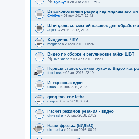
CybSys
»
28 июл 2017, 17:16
Высоковольтный разряд над жидким азотом
CybSys
»
26 июл 2017, 10:42
Шпиндель со сменой насадок для обработки
aspirin
»
24 окт 2012, 21:20
Хиндустан ЧПУ
magnetic
»
20 сен 2016, 00:24
Видео по сборке и регулировке гайки ШВП
ukr-sasha
»
03 июл 2016, 19:29
Первый станок своими руками. Видео как ра
foto-boss
»
02 авг 2016, 22:19
Интересные идеи
ultrus
»
10 янв 2016, 21:25
gang tool cnc lathe
exup
»
30 май 2016, 05:04
Расчет режимов резания - видео
ukr-sasha
»
06 мар 2016, 23:52
Наши фрезы...(ВИДЕО)
ukr-sasha
»
29 фев 2016, 00:21