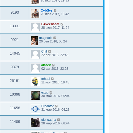
28 июл 2017, 19:33
CybSys
9193
26 июл 2017, 10:42
ВячеславМ
13331
28 июн 2017, 11:24
magnetic
9921
20 сен 2016, 00:24
Chili
14045
22 авг 2016, 22:48
aftaev
9379
02 авг 2016, 23:25
mhael
26191
11 июл 2016, 18:45
exup
10398
30 май 2016, 05:04
Predator
11658
31 мар 2016, 04:23
ukr-sasha
11409
28 мар 2016, 06:44