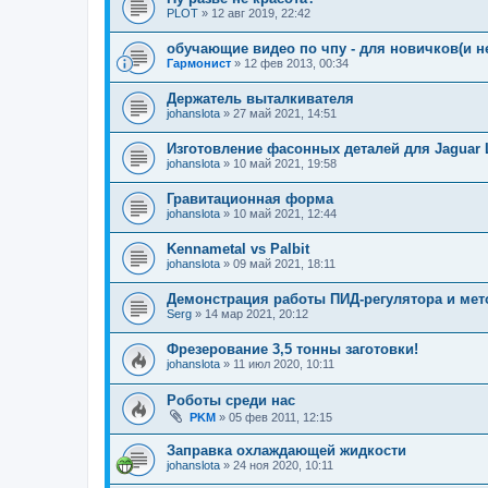
PLOT
»
12 авг 2019, 22:42
обучающие видео по чпу - для новичков(и н
Гармонист
»
12 фев 2013, 00:34
Держатель выталкивателя
johanslota
»
27 май 2021, 14:51
Изготовление фасонных деталей для Jaguar 
johanslota
»
10 май 2021, 19:58
Гравитационная форма
johanslota
»
10 май 2021, 12:44
Kennametal vs Palbit
johanslota
»
09 май 2021, 18:11
Демонстрация работы ПИД-регулятора и мет
Serg
»
14 мар 2021, 20:12
Фрезерование 3,5 тонны заготовки!
johanslota
»
11 июл 2020, 10:11
Роботы среди нас
PKM
»
05 фев 2011, 12:15
Заправка охлаждающей жидкости
johanslota
»
24 ноя 2020, 10:11