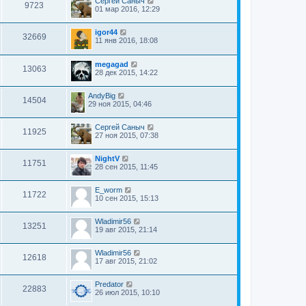
Сергей Саныч
9723
01 мар 2016, 12:29
igor44
32669
11 янв 2016, 18:08
megagad
13063
28 дек 2015, 14:22
AndyBig
14504
29 ноя 2015, 04:46
Сергей Саныч
11925
27 ноя 2015, 07:38
NightV
11751
28 сен 2015, 11:45
E_worm
11722
10 сен 2015, 15:13
Wladimir56
13251
19 авг 2015, 21:14
Wladimir56
12618
17 авг 2015, 21:02
Predator
22883
26 июл 2015, 10:10