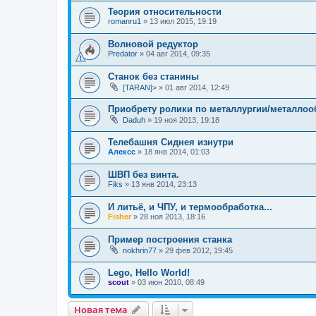
Теория относительности
romanru1
»
13 июл 2015, 19:19
Волновой редуктор
Predator
»
04 авг 2014, 09:35
Станок без станины
[TARAN]>
»
01 авг 2014, 12:49
Приобрету ролики по металлургии/металлоо
Daduh
»
19 ноя 2013, 19:18
Телебашня Сиднея изнутри
Алексс
»
18 янв 2014, 01:03
ШВП без винта.
Fiks
»
13 янв 2014, 23:13
И литьё, и ЧПУ, и термообработка...
Fisher
»
28 ноя 2013, 18:16
Пример построения станка
nokhrin77
»
29 фев 2012, 19:45
Lego, Hello World!
scout
»
03 июн 2010, 08:49
Новая тема