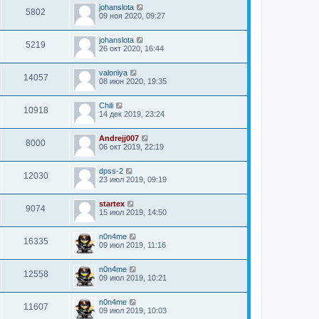
johanslota
5802
09 ноя 2020, 09:27
johanslota
5219
26 окт 2020, 16:44
valoniya
14057
08 июн 2020, 19:35
Chili
10918
14 дек 2019, 23:24
Andrejj007
8000
06 окт 2019, 22:19
dpss-2
12030
23 июл 2019, 09:19
startex
9074
15 июл 2019, 14:50
n0n4me
16335
09 июл 2019, 11:16
n0n4me
12558
09 июл 2019, 10:21
n0n4me
11607
09 июл 2019, 10:03