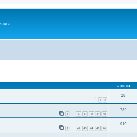
анки и
ОТВЕТЫ
28
1
2
789
1
36
37
38
39
40
…
910
1
42
43
44
45
46
…