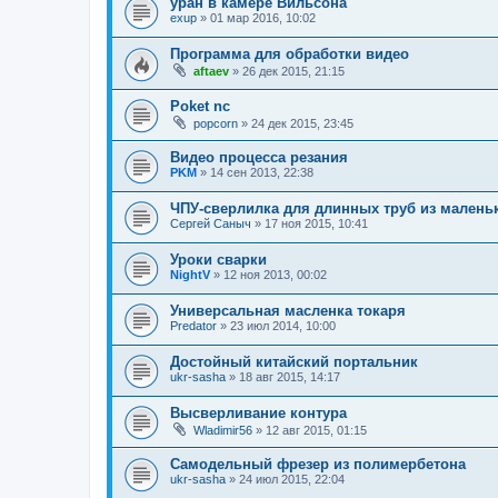
уран в камере Вильсона
exup
»
01 мар 2016, 10:02
Программа для обработки видео
aftaev
»
26 дек 2015, 21:15
Poket nc
popcorn
»
24 дек 2015, 23:45
Видео процесса резания
PKM
»
14 сен 2013, 22:38
ЧПУ-сверлилка для длинных труб из малень
Сергей Саныч
»
17 ноя 2015, 10:41
Уроки сварки
NightV
»
12 ноя 2013, 00:02
Универсальная масленка токаря
Predator
»
23 июл 2014, 10:00
Достойный китайский портальник
ukr-sasha
»
18 авг 2015, 14:17
Высверливание контура
Wladimir56
»
12 авг 2015, 01:15
Самодельный фрезер из полимербетона
ukr-sasha
»
24 июл 2015, 22:04