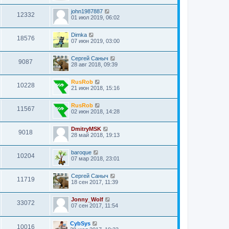
john1987887
12332
01 июл 2019, 06:02
Dimka
18576
07 июн 2019, 03:00
Сергей Саныч
9087
28 авг 2018, 09:39
RusRob
10228
21 июн 2018, 15:16
RusRob
11567
02 июн 2018, 14:28
DmitryMSK
9018
28 май 2018, 19:13
baroque
10204
07 мар 2018, 23:01
Сергей Саныч
11719
18 сен 2017, 11:39
Jonny_Wolf
33072
07 сен 2017, 11:54
CybSys
10016