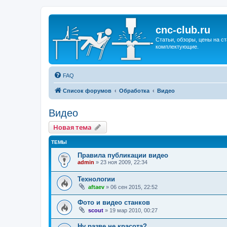
cnc-club.ru
Статьи, обзоры, цены на ст
комплектующие.
FAQ
Список форумов
Обработка
Видео
Видео
Новая тема
ТЕМЫ
Правила публикации видео
admin
»
23 ноя 2009, 22:34
Технологии
aftaev
»
06 сен 2015, 22:52
Фото и видео станков
scout
»
19 мар 2010, 00:27
Ну разве не красота?