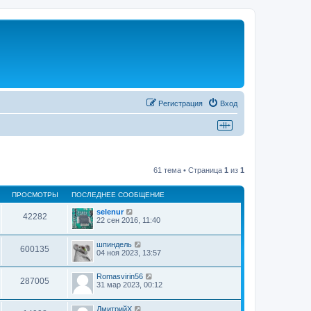
Регистрация
Вход
61 тема • Страница
1
из
1
ПРОСМОТРЫ
ПОСЛЕДНЕЕ СООБЩЕНИЕ
selenur
42282
22 сен 2016, 11:40
шпиндель
600135
04 ноя 2023, 13:57
Romasvirin56
287005
31 мар 2023, 00:12
ДмитрийХ