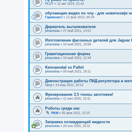
PLOT
»
12 авг 2019, 22:42
обучающие видео по чпу - для новичков(и н
Гармонист
»
12 фев 2013, 00:34
Держатель выталкивателя
johanslota
»
27 май 2021, 14:51
Изготовление фасонных деталей для Jaguar 
johanslota
»
10 май 2021, 19:58
Гравитационная форма
johanslota
»
10 май 2021, 12:44
Kennametal vs Palbit
johanslota
»
09 май 2021, 18:11
Демонстрация работы ПИД-регулятора и мет
Serg
»
14 мар 2021, 20:12
Фрезерование 3,5 тонны заготовки!
johanslota
»
11 июл 2020, 10:11
Роботы среди нас
PKM
»
05 фев 2011, 12:15
Заправка охлаждающей жидкости
johanslota
»
24 ноя 2020, 10:11