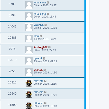
johanslota
5785
09 ноя 2020, 09:27
johanslota
5194
26 окт 2020, 16:44
valoniya
14041
08 июн 2020, 19:35
Chili
10888
14 дек 2019, 23:24
Andrejj007
7976
06 окт 2019, 22:19
dpss-2
12013
23 июл 2019, 09:19
startex
9056
15 июл 2019, 14:50
n0n4me
16315
09 июл 2019, 11:16
n0n4me
12540
09 июл 2019, 10:21
n0n4me
11590
09 июл 2019, 10:03