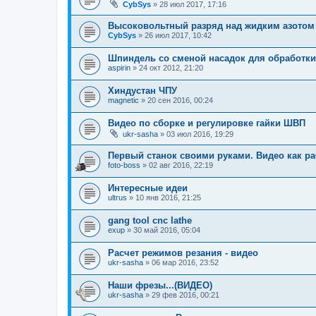
CybSys
»
28 июл 2017, 17:16
Высоковольтный разряд над жидким азотом
CybSys
»
26 июл 2017, 10:42
Шпиндель со сменой насадок для обработки
aspirin
»
24 окт 2012, 21:20
Хиндустан ЧПУ
magnetic
»
20 сен 2016, 00:24
Видео по сборке и регулировке гайки ШВП
ukr-sasha
»
03 июл 2016, 19:29
Первый станок своими руками. Видео как ра
foto-boss
»
02 авг 2016, 22:19
Интересные идеи
ultrus
»
10 янв 2016, 21:25
gang tool cnc lathe
exup
»
30 май 2016, 05:04
Расчет режимов резания - видео
ukr-sasha
»
06 мар 2016, 23:52
Наши фрезы...(ВИДЕО)
ukr-sasha
»
29 фев 2016, 00:21