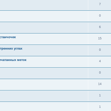
7
0
6
станчочек
15
утренних углах
0
ечатанных меток
4
0
14
1
1