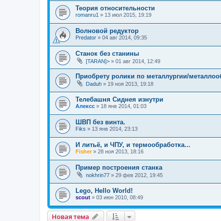
Теория относительности
romanru1
»
13 июл 2015, 19:19
Волновой редуктор
Predator
»
04 авг 2014, 09:35
Станок без станины
[TARAN]>
»
01 авг 2014, 12:49
Приобрету ролики по металлургии/металлоо
Daduh
»
19 ноя 2013, 19:18
Телебашня Сиднея изнутри
Алексс
»
18 янв 2014, 01:03
ШВП без винта.
Fiks
»
13 янв 2014, 23:13
И литьё, и ЧПУ, и термообработка...
Fisher
»
28 ноя 2013, 18:16
Пример построения станка
nokhrin77
»
29 фев 2012, 19:45
Lego, Hello World!
scout
»
03 июн 2010, 08:49
Новая тема