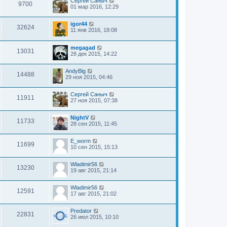
Сергей Саныч
9700
01 мар 2016, 12:29
igor44
32624
11 янв 2016, 18:08
megagad
13031
28 дек 2015, 14:22
AndyBig
14488
29 ноя 2015, 04:46
Сергей Саныч
11911
27 ноя 2015, 07:38
NightV
11733
28 сен 2015, 11:45
E_worm
11699
10 сен 2015, 15:13
Wladimir56
13230
19 авг 2015, 21:14
Wladimir56
12591
17 авг 2015, 21:02
Predator
22831
26 июл 2015, 10:10