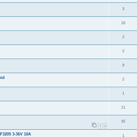
3
16
2
2
9
oid
2
1
11
35
1
2
F3205 3-36V 10А
1