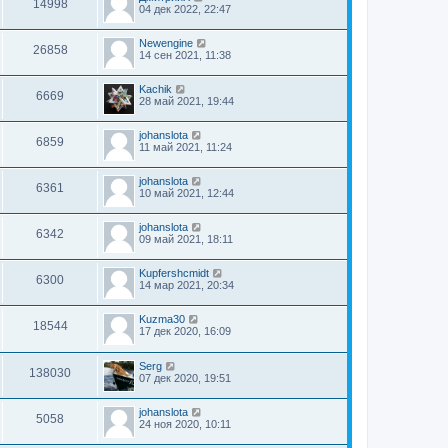
14998
04 дек 2022, 22:47
Newengine
26858
14 сен 2021, 11:38
Kachik
6669
28 май 2021, 19:44
johanslota
6859
11 май 2021, 11:24
johanslota
6361
10 май 2021, 12:44
johanslota
6342
09 май 2021, 18:11
Kupfershcmidt
6300
14 мар 2021, 20:34
Kuzma30
18544
17 дек 2020, 16:09
Serg
138030
07 дек 2020, 19:51
johanslota
5058
24 ноя 2020, 10:11