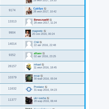
28 июл 2017, 19:33
CybSys
9174
26 июл 2017, 10:42
ВячеславМ
13313
28 июн 2017, 11:24
magnetic
9904
20 сен 2016, 00:24
Chili
14014
22 авг 2016, 22:48
aftaev
9352
02 авг 2016, 23:25
mhael
26157
11 июл 2016, 18:45
exup
10379
30 май 2016, 05:04
Predator
11632
31 мар 2016, 04:23
ukr-sasha
11377
28 мар 2016, 06:44