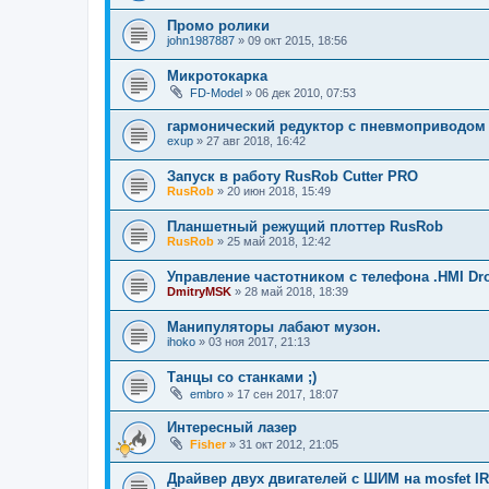
Промо ролики
john1987887
»
09 окт 2015, 18:56
Микротокарка
FD-Model
»
06 дек 2010, 07:53
гармонический редуктор с пневмоприводом
exup
»
27 авг 2018, 16:42
Запуск в работу RusRob Cutter PRO
RusRob
»
20 июн 2018, 15:49
Планшетный режущий плоттер RusRob
RusRob
»
25 май 2018, 12:42
Управление частотником с телефона .HMI Dr
DmitryMSK
»
28 май 2018, 18:39
Манипуляторы лабают музон.
ihoko
»
03 ноя 2017, 21:13
Танцы со станками ;)
embro
»
17 сен 2017, 18:07
Интересный лазер
Fisher
»
31 окт 2012, 21:05
Драйвер двух двигателей с ШИМ на mosfet IR