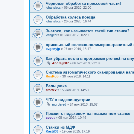
Черновая обработка прессовой части!
johanslota
»
06 окт 2020, 22:00
Обработка колеса поезда
johanslota
»
26 окт 2020, 16:44
Знатоки, как называется такой тип станка?
Winged
»
01 июн 2017, 16:29
прикоьлный железно-полимерно-гранитный 
evgenyjp
»
27 окт 2019, 13:47
Как убрать петли в программе pronest на вн
Andrejj007
»
06 окт 2019, 22:19
Система автоматического сканирования нап
RusRob
»
30 июл 2018, 14:11
Вальцовка
startex
»
15 июл 2019, 14:50
ЧПУ в видеоиндустрии
murdered
»
24 ноя 2013, 15:07
Прожиг с подскоком на плазменном станке
scout
»
08 ноя 2014, 10:49
Станки из МДФ
Kastil03
»
19 сен 2015, 17:19