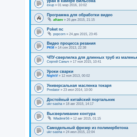
уран в камере Вильсона
exup
»
01 мар 2016, 10:02
Программа для обработки видео
aftaev
»
26 дек 2015, 21:15
Poket nc
popcorn
»
24 дек 2015, 23:45
Видео процесса резания
PKM
»
14 сен 2013, 22:38
ЧПУ-сверлилка для длинных труб из малень
Сергей Саныч
»
17 ноя 2015, 10:41
Уроки сварки
NightV
»
12 ноя 2013, 00:02
Универсальная масленка токаря
Predator
»
23 июл 2014, 10:00
Достойный китайский портальник
ukr-sasha
»
18 авг 2015, 14:17
Высверливание контура
Wladimir56
»
12 авг 2015, 01:15
Самодельный фрезер из полимербетона
ukr-sasha
»
24 июл 2015, 22:04