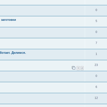
0
 заготовки
5
0
7
ботает. Делимся.
1
23
1
2
0
6
12