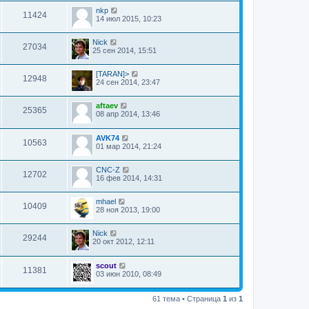
nkp
11424
14 июл 2015, 10:23
Nick
27034
25 сен 2014, 15:51
[TARAN]>
12948
24 сен 2014, 23:47
aftaev
25365
08 апр 2014, 13:46
AVK74
10563
01 мар 2014, 21:24
CNC-Z
12702
16 фев 2014, 14:31
mhael
10409
28 ноя 2013, 19:00
Nick
29244
20 окт 2012, 12:11
scout
11381
03 июн 2010, 08:49
61 тема • Страница
1
из
1