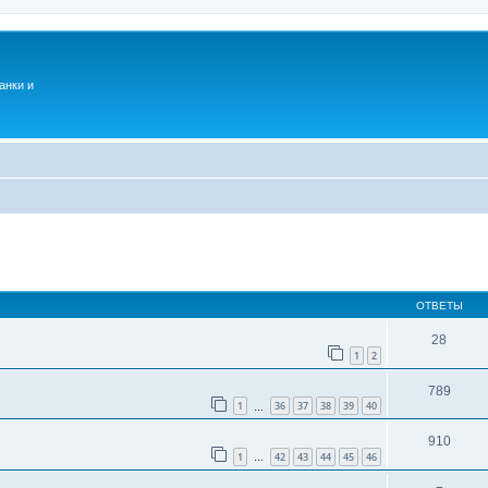
анки и
ОТВЕТЫ
28
1
2
789
1
36
37
38
39
40
…
910
1
42
43
44
45
46
…