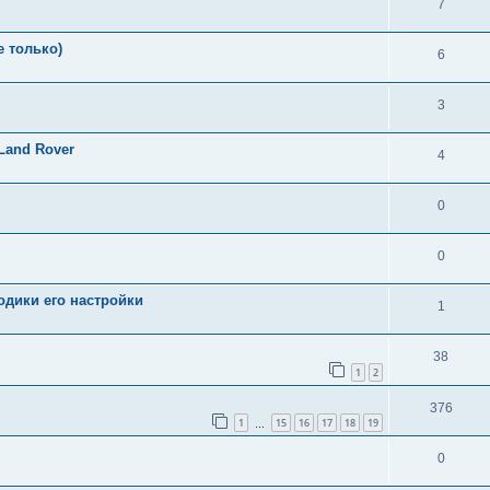
7
е только)
6
3
Land Rover
4
0
0
одики его настройки
1
38
1
2
376
1
15
16
17
18
19
…
0