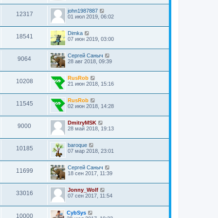
john1987887
12317
01 июл 2019, 06:02
Dimka
18541
07 июн 2019, 03:00
Сергей Саныч
9064
28 авг 2018, 09:39
RusRob
10208
21 июн 2018, 15:16
RusRob
11545
02 июн 2018, 14:28
DmitryMSK
9000
28 май 2018, 19:13
baroque
10185
07 мар 2018, 23:01
Сергей Саныч
11699
18 сен 2017, 11:39
Jonny_Wolf
33016
07 сен 2017, 11:54
CybSys
10000