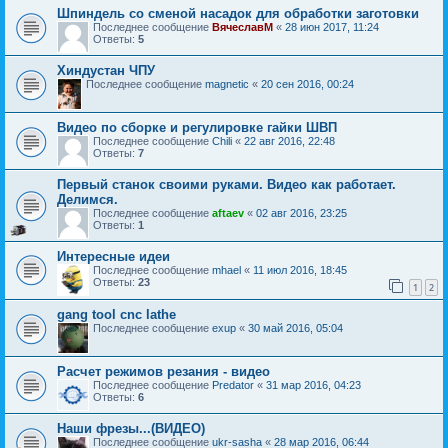
Шпиндель со сменой насадок для обработки заготовки
Последнее сообщение
ВячеславМ
«
28 июн 2017, 11:24
Ответы:
5
Хиндустан ЧПУ
Последнее сообщение
magnetic
«
20 сен 2016, 00:24
Видео по сборке и регулировке гайки ШВП
Последнее сообщение
Chili
«
22 авг 2016, 22:48
Ответы:
7
Первый станок своими руками. Видео как работает.
Делимся.
Последнее сообщение
aftaev
«
02 авг 2016, 23:25
Ответы:
1
Интересные идеи
Последнее сообщение
mhael
«
11 июл 2016, 18:45
Ответы:
23
1
2
gang tool cnc lathe
Последнее сообщение
exup
«
30 май 2016, 05:04
Расчет режимов резания - видео
Последнее сообщение
Predator
«
31 мар 2016, 04:23
Ответы:
6
Наши фрезы...(ВИДЕО)
Последнее сообщение
ukr-sasha
«
28 мар 2016, 06:44