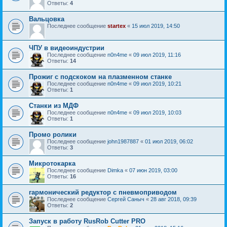
Ответы:
4
Вальцовка
Последнее сообщение
startex
«
15 июл 2019, 14:50
ЧПУ в видеоиндустрии
Последнее сообщение
n0n4me
«
09 июл 2019, 11:16
Ответы:
14
Прожиг с подскоком на плазменном станке
Последнее сообщение
n0n4me
«
09 июл 2019, 10:21
Ответы:
1
Станки из МДФ
Последнее сообщение
n0n4me
«
09 июл 2019, 10:03
Ответы:
1
Промо ролики
Последнее сообщение
john1987887
«
01 июл 2019, 06:02
Ответы:
3
Микротокарка
Последнее сообщение
Dimka
«
07 июн 2019, 03:00
Ответы:
16
гармонический редуктор с пневмоприводом
Последнее сообщение
Сергей Саныч
«
28 авг 2018, 09:39
Ответы:
2
Запуск в работу RusRob Cutter PRO