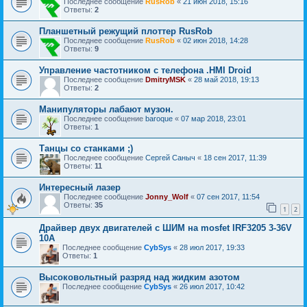
Последнее сообщение
RusRob
«
21 июн 2018, 15:16
Ответы:
2
Планшетный режущий плоттер RusRob
Последнее сообщение
RusRob
«
02 июн 2018, 14:28
Ответы:
9
Управление частотником с телефона .HMI Droid
Последнее сообщение
DmitryMSK
«
28 май 2018, 19:13
Ответы:
2
Манипуляторы лабают музон.
Последнее сообщение
baroque
«
07 мар 2018, 23:01
Ответы:
1
Танцы со станками ;)
Последнее сообщение
Сергей Саныч
«
18 сен 2017, 11:39
Ответы:
11
Интересный лазер
Последнее сообщение
Jonny_Wolf
«
07 сен 2017, 11:54
Ответы:
35
1
2
Драйвер двух двигателей с ШИМ на mosfet IRF3205 3-36V
10А
Последнее сообщение
CybSys
«
28 июл 2017, 19:33
Ответы:
1
Высоковольтный разряд над жидким азотом
Последнее сообщение
CybSys
«
26 июл 2017, 10:42