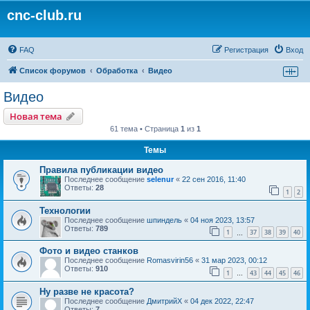
cnc-club.ru
FAQ
Регистрация
Вход
Список форумов
Обработка
Видео
Видео
Новая тема
61 тема • Страница
1
из
1
Темы
Правила публикации видео
Последнее сообщение
selenur
«
22 сен 2016, 11:40
Ответы:
28
1
2
Технологии
Последнее сообщение
шпиндель
«
04 ноя 2023, 13:57
Ответы:
789
1
37
38
39
40
…
Фото и видео станков
Последнее сообщение
Romasvirin56
«
31 мар 2023, 00:12
Ответы:
910
1
43
44
45
46
…
Ну разве не красота?
Последнее сообщение
ДмитрийХ
«
04 дек 2022, 22:47
Ответы:
7