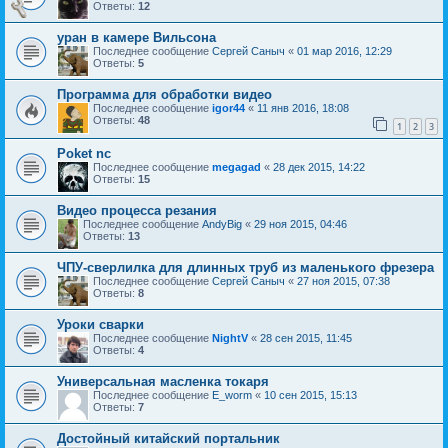
Ответы:
12
уран в камере Вильсона
Последнее сообщение
Сергей Саныч
«
01 мар 2016, 12:29
Ответы:
5
Программа для обработки видео
Последнее сообщение
igor44
«
11 янв 2016, 18:08
Ответы:
48
1
2
3
Poket nc
Последнее сообщение
megagad
«
28 дек 2015, 14:22
Ответы:
15
Видео процесса резания
Последнее сообщение
AndyBig
«
29 ноя 2015, 04:46
Ответы:
13
ЧПУ-сверлилка для длинных труб из маленького фрезера
Последнее сообщение
Сергей Саныч
«
27 ноя 2015, 07:38
Ответы:
8
Уроки сварки
Последнее сообщение
NightV
«
28 сен 2015, 11:45
Ответы:
4
Универсальная масленка токаря
Последнее сообщение
E_worm
«
10 сен 2015, 15:13
Ответы:
7
Достойный китайский портальник