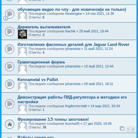
обучающие видео по чпу - для новичков(и не только)
Последнее сообщение
Newengine
«
14 сен 2021, 11:38
Ответы:
6
Держатель выталкивателя
Последнее сообщение
Kachik
«
28 май 2021, 19:44
Ответы:
3
Изготовление фасонных деталей для Jaguar Land Rover
Последнее сообщение
johanslota
«
11 май 2021, 11:24
Ответы:
4
Гравитационная форма
Последнее сообщение
johanslota
«
10 май 2021, 12:44
Kennametal vs Palbit
Последнее сообщение
johanslota
«
09 май 2021, 18:11
Демонстрация работы ПИД-регулятора и методики его
настройки
Последнее сообщение
Kupfershcmidt
«
14 мар 2021, 20:34
Ответы:
1
Фрезерование 3,5 тонны заготовки!
Последнее сообщение
Kuzma30
«
17 дек 2020, 16:09
Ответы:
38
1
2
Роботы среди нас