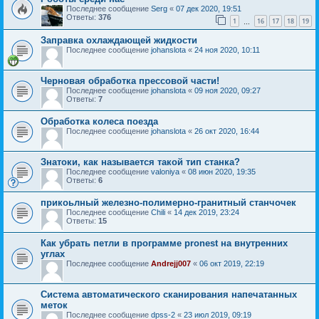
Последнее сообщение
Serg
«
07 дек 2020, 19:51
Ответы:
376
1
16
17
18
19
…
Заправка охлаждающей жидкости
Последнее сообщение
johanslota
«
24 ноя 2020, 10:11
Черновая обработка прессовой части!
Последнее сообщение
johanslota
«
09 ноя 2020, 09:27
Ответы:
7
Обработка колеса поезда
Последнее сообщение
johanslota
«
26 окт 2020, 16:44
Знатоки, как называется такой тип станка?
Последнее сообщение
valoniya
«
08 июн 2020, 19:35
Ответы:
6
прикоьлный железно-полимерно-гранитный станчочек
Последнее сообщение
Chili
«
14 дек 2019, 23:24
Ответы:
15
Как убрать петли в программе pronest на внутренних
углах
Последнее сообщение
Andrejj007
«
06 окт 2019, 22:19
Система автоматического сканирования напечатанных
меток
Последнее сообщение
dpss-2
«
23 июл 2019, 09:19