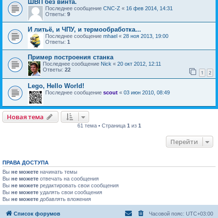
ШВП без винта.
Последнее сообщение
CNC-Z
«
16 фев 2014, 14:31
Ответы:
9
И литьё, и ЧПУ, и термообработка...
Последнее сообщение
mhael
«
28 ноя 2013, 19:00
Ответы:
1
Пример построения станка
Последнее сообщение
Nick
«
20 окт 2012, 12:11
Ответы:
22
1
2
Lego, Hello World!
Последнее сообщение
scout
«
03 июн 2010, 08:49
Новая тема
61 тема • Страница
1
из
1
Перейти
ПРАВА ДОСТУПА
Вы
не можете
начинать темы
Вы
не можете
отвечать на сообщения
Вы
не можете
редактировать свои сообщения
Вы
не можете
удалять свои сообщения
Вы
не можете
добавлять вложения
Список форумов
Часовой пояс:
UTC+03:00