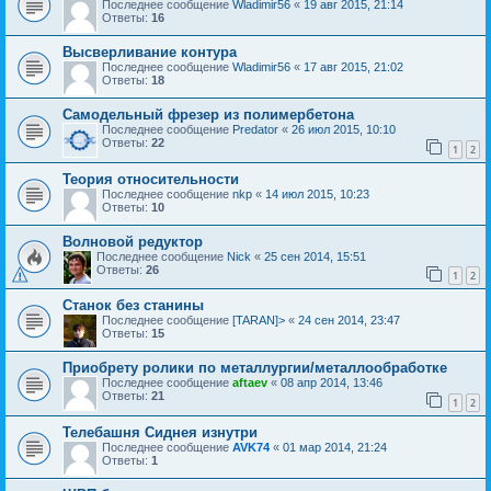
Последнее сообщение
Wladimir56
«
19 авг 2015, 21:14
Ответы:
16
Высверливание контура
Последнее сообщение
Wladimir56
«
17 авг 2015, 21:02
Ответы:
18
Самодельный фрезер из полимербетона
Последнее сообщение
Predator
«
26 июл 2015, 10:10
Ответы:
22
1
2
Теория относительности
Последнее сообщение
nkp
«
14 июл 2015, 10:23
Ответы:
10
Волновой редуктор
Последнее сообщение
Nick
«
25 сен 2014, 15:51
Ответы:
26
1
2
Станок без станины
Последнее сообщение
[TARAN]>
«
24 сен 2014, 23:47
Ответы:
15
Приобрету ролики по металлургии/металлообработке
Последнее сообщение
aftaev
«
08 апр 2014, 13:46
Ответы:
21
1
2
Телебашня Сиднея изнутри
Последнее сообщение
AVK74
«
01 мар 2014, 21:24
Ответы:
1