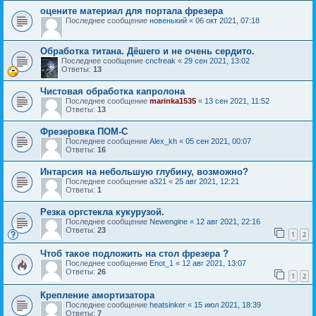
оцените материал для портала фрезера
Последнее сообщение
новенький
«
06 окт 2021, 07:18
Обработка титана. Дёшего и не очень сердито.
Последнее сообщение
cncfreak
«
29 сен 2021, 13:02
Ответы:
13
Чистовая обработка капролона
Последнее сообщение
marinka1535
«
13 сен 2021, 11:52
Ответы:
13
Фрезеровка ПОМ-С
Последнее сообщение
Alex_kh
«
05 сен 2021, 00:07
Ответы:
16
Интарсия на небольшую глубину, возможно?
Последнее сообщение
a321
«
25 авг 2021, 12:21
Ответы:
1
Резка оргстекла кукурузой.
Последнее сообщение
Newengine
«
12 авг 2021, 22:16
Ответы:
23
1
2
Чтоб такое подложить на стол фрезера ?
Последнее сообщение
Enot_1
«
12 авг 2021, 13:07
Ответы:
26
1
2
Крепление амортизатора
Последнее сообщение
heatsinker
«
15 июл 2021, 18:39
Ответы:
7