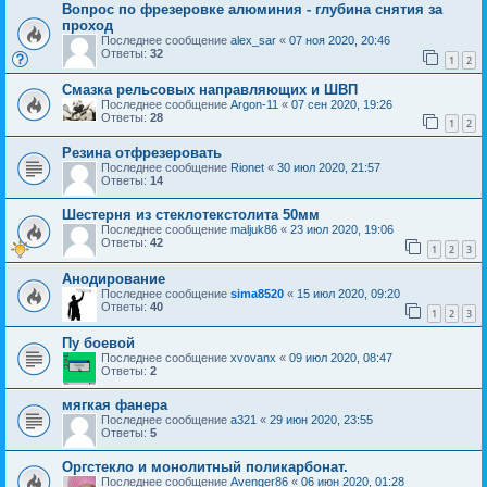
Вопрос по фрезеровке алюминия - глубина снятия за
проход
Последнее сообщение
alex_sar
«
07 ноя 2020, 20:46
Ответы:
32
1
2
Смазка рельсовых направляющих и ШВП
Последнее сообщение
Argon-11
«
07 сен 2020, 19:26
Ответы:
28
1
2
Резина отфрезеровать
Последнее сообщение
Rionet
«
30 июл 2020, 21:57
Ответы:
14
Шестерня из стеклотекстолита 50мм
Последнее сообщение
maljuk86
«
23 июл 2020, 19:06
Ответы:
42
1
2
3
Анодирование
Последнее сообщение
sima8520
«
15 июл 2020, 09:20
Ответы:
40
1
2
3
Пу боевой
Последнее сообщение
xvovanx
«
09 июл 2020, 08:47
Ответы:
2
мягкая фанера
Последнее сообщение
a321
«
29 июн 2020, 23:55
Ответы:
5
Оргстекло и монолитный поликарбонат.
Последнее сообщение
Avenger86
«
06 июн 2020, 01:28