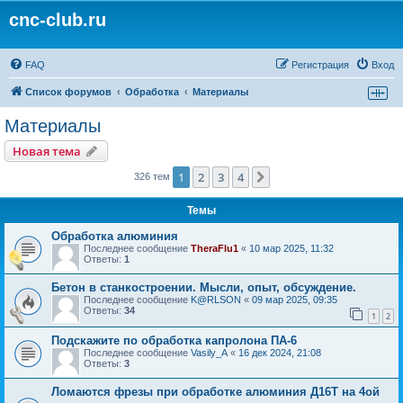
cnc-club.ru
FAQ
Регистрация
Вход
Список форумов
Обработка
Материалы
Материалы
Новая тема
1
2
3
4
След.
326 тем
Темы
Обработка алюминия
Последнее сообщение
TheraFlu1
«
10 мар 2025, 11:32
Ответы:
1
Бетон в станкостроении. Мысли, опыт, обсуждение.
Последнее сообщение
K@RLSON
«
09 мар 2025, 09:35
Ответы:
34
1
2
Подскажите по обработка капролона ПА-6
Последнее сообщение
Vasily_A
«
16 дек 2024, 21:08
Ответы:
3
Ломаются фрезы при обработке алюминия Д16Т на 4ой