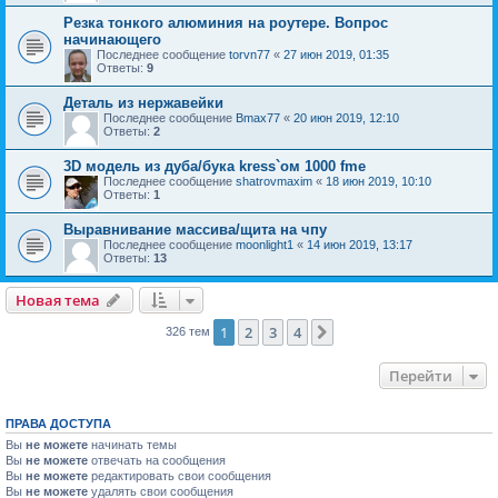
Резка тонкого алюминия на роутере. Вопрос
начинающего
Последнее сообщение
torvn77
«
27 июн 2019, 01:35
Ответы:
9
Деталь из нержавейки
Последнее сообщение
Bmax77
«
20 июн 2019, 12:10
Ответы:
2
3D модель из дуба/бука kress`ом 1000 fme
Последнее сообщение
shatrovmaxim
«
18 июн 2019, 10:10
Ответы:
1
Выравнивание массива/щита на чпу
Последнее сообщение
moonlight1
«
14 июн 2019, 13:17
Ответы:
13
Новая тема
1
2
3
4
След.
326 тем
Перейти
ПРАВА ДОСТУПА
Вы
не можете
начинать темы
Вы
не можете
отвечать на сообщения
Вы
не можете
редактировать свои сообщения
Вы
не можете
удалять свои сообщения