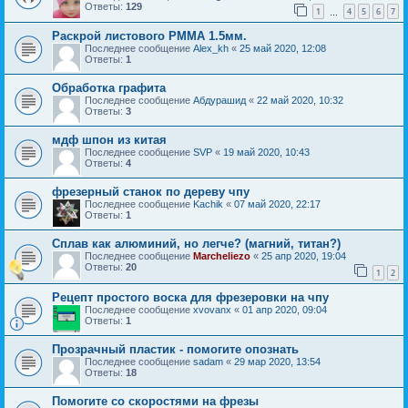
Ответы:
129
1
4
5
6
7
…
Раскрой листового РММА 1.5мм.
Последнее сообщение
Alex_kh
«
25 май 2020, 12:08
Ответы:
1
Обработка графита
Последнее сообщение
Абдурашид
«
22 май 2020, 10:32
Ответы:
3
мдф шпон из китая
Последнее сообщение
SVP
«
19 май 2020, 10:43
Ответы:
4
фрезерный станок по дереву чпу
Последнее сообщение
Kachik
«
07 май 2020, 22:17
Ответы:
1
Сплав как алюминий, но легче? (магний, титан?)
Последнее сообщение
Marcheliezo
«
25 апр 2020, 19:04
Ответы:
20
1
2
Рецепт простого воска для фрезеровки на чпу
Последнее сообщение
xvovanx
«
01 апр 2020, 09:04
Ответы:
1
Прозрачный пластик - помогите опознать
Последнее сообщение
sadam
«
29 мар 2020, 13:54
Ответы:
18
Помогите со скоростями на фрезы