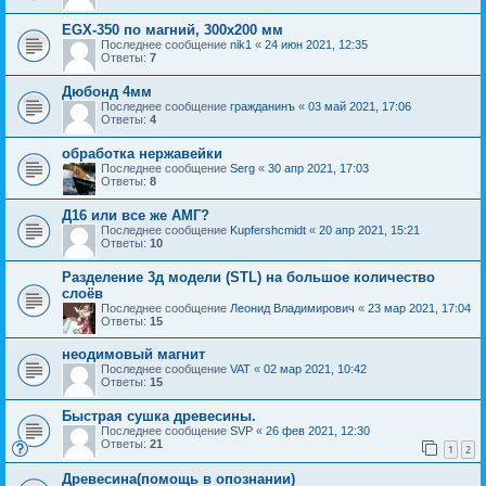
EGX-350 по магний, 300х200 мм
Последнее сообщение
nik1
«
24 июн 2021, 12:35
Ответы:
7
Дюбонд 4мм
Последнее сообщение
гражданинъ
«
03 май 2021, 17:06
Ответы:
4
обработка нержавейки
Последнее сообщение
Serg
«
30 апр 2021, 17:03
Ответы:
8
Д16 или все же АМГ?
Последнее сообщение
Kupfershcmidt
«
20 апр 2021, 15:21
Ответы:
10
Разделение 3д модели (STL) на большое количество
слоёв
Последнее сообщение
Леонид Владимирович
«
23 мар 2021, 17:04
Ответы:
15
неодимовый магнит
Последнее сообщение
VAT
«
02 мар 2021, 10:42
Ответы:
15
Быстрая сушка древесины.
Последнее сообщение
SVP
«
26 фев 2021, 12:30
Ответы:
21
1
2
Древесина(помощь в опознании)