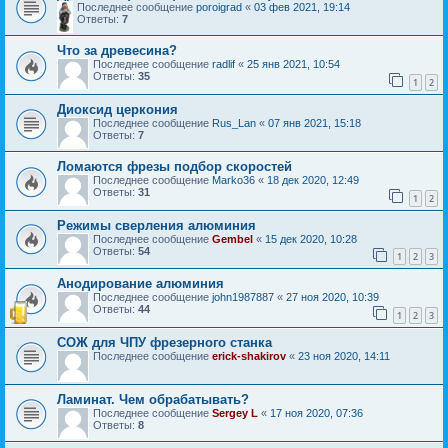
Последнее сообщение
poroigrad
«
03 фев 2021, 19:14
Ответы:
7
Что за древесина?
Последнее сообщение
radlif
«
25 янв 2021, 10:54
Ответы:
35
1
2
Диоксид церкония
Последнее сообщение
Rus_Lan
«
07 янв 2021, 15:18
Ответы:
7
Ломаются фрезы подбор скоростей
Последнее сообщение
Marko36
«
18 дек 2020, 12:49
Ответы:
31
1
2
Режимы сверления алюминия
Последнее сообщение
Gembel
«
15 дек 2020, 10:28
Ответы:
54
1
2
3
Анодирование алюминия
Последнее сообщение
john1987887
«
27 ноя 2020, 10:39
Ответы:
44
1
2
3
СОЖ для ЧПУ фрезерного станка
Последнее сообщение
erick-shakirov
«
23 ноя 2020, 14:11
Ламинат. Чем обрабатывать?
Последнее сообщение
Sergey L
«
17 ноя 2020, 07:36
Ответы:
8