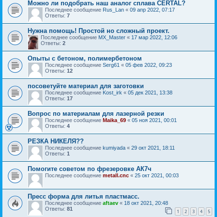
Можно ли подобрать наш аналог сплава CERTAL?
Последнее сообщение
Rus_Lan
«
09 апр 2022, 07:17
Ответы:
7
Нужна помощь! Простой но сложный проект.
Последнее сообщение
MX_Master
«
17 мар 2022, 12:06
Ответы:
2
Опыты с бетоном, полимербетоном
Последнее сообщение
Serg61
«
05 фев 2022, 09:23
Ответы:
12
посоветуйте материал для заготовки
Последнее сообщение
Kost_irk
«
05 дек 2021, 13:38
Ответы:
17
Вопрос по материалам для лазерной резки
Последнее сообщение
Maika_69
«
05 ноя 2021, 00:01
Ответы:
4
РЕЗКА НИКЕЛЯ??
Последнее сообщение
kumiyada
«
29 окт 2021, 18:11
Ответы:
1
Помогите советом по фрезеровке АК7ч
Последнее сообщение
metall.cnc
«
25 окт 2021, 00:03
Пресс форма для литья пластмасс.
Последнее сообщение
aftaev
«
18 окт 2021, 20:48
Ответы:
81
1
2
3
4
5