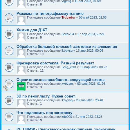
Последнее сообщение
vtgmfg
«
11 авг 2023, 07:59
Ответы:
8
Режимы по типографскому магнию
Последнее сообщение
Trubadur
«
08 май 2023, 02:03
Химия для Д16Т
Последнее сообщение
Boris794
«
27 апр 2023, 22:21
Ответы:
5
Обработка большой плоской заготовки из алюминия
Последнее сообщение
lkbyysq
«
16 апр 2023, 00:06
Ответы:
10
Фрезеровка оргстекла. Разный результат
Последнее сообщение
Serg_vtsh
«
31 мар 2023, 00:22
Ответы:
12
Оцените жизнеспособность следующей схемы
Последнее сообщение
xvovanx
«
03 фев 2023, 01:26
Ответы:
3
3D по пенопласту. Нужен совет.
Последнее сообщение
lkbyysq
«
23 янв 2023, 23:48
Ответы:
1
Что подложить под заготовку
Последнее сообщение
kde000
«
21 янв 2023, 23:23
Ответы:
9
PE UHMW - Сверхвысокомолекулярный полиэтилен