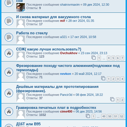
сои
Последнее сообщение
shatrovmaxim
«
09 дек 2024, 12:30
Ответы:
9
И снова материал для вакуумного стола
Последнее сообщение
mif
«
28 окт 2024, 01:35
Ответы:
17
Работа по стеклу
Последнее сообщение
a321
«
17 окт 2024, 10:58
COЖ( какую лучше использовать?)
Последнее сообщение
Ovchukhov
«
23 сен 2024, 23:13
Ответы:
123
1
4
5
6
7
…
Фрезерование походу чистого алюминия(подложки под
термопады)
Последнее сообщение
nevkon
«
20 май 2024, 12:17
Ответы:
71
1
2
3
4
Дешёвые материалы для прототипирования
(фрезерование).
Последнее сообщение
Pancir3d
«
08 фев 2024, 18:22
Ответы:
37
1
2
Гравировка печатных плат в подробностях
Последнее сообщение
cime400
«
06 дек 2023, 14:56
Ответы:
1032
1
49
50
51
52
…
Д16Т или В95