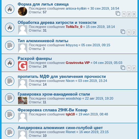
Форма для литья свинца
Последнее сообщение
antoxa-kylibin
«
30 сен 2019, 16:54
Ответы:
57
1
2
3
Обработка дерева хитрости и тонкости
Последнее сообщение
ToMaTo_0
«
15 сен 2019, 18:14
Ответы:
31
1
2
Тип алюминиевой плиты
Последнее сообщение
lkbyysq
«
05 сен 2019, 09:15
Ответы:
3
Раскрой фанеры
Последнее сообщение
Gravirovka VIP
«
04 сен 2019, 05:03
Ответы:
24
1
2
пропитать МДФ для увеличения прочности
Последнее сообщение
Nixon
«
03 сен 2019, 15:24
Ответы:
14
Гравировка хром-ванадиевой стали
Последнее сообщение
woodshop
«
22 авг 2019, 19:20
Ответы:
11
Фрезеровка сплава 29НК-Ви Ковар
Последнее сообщение
tgk18
«
19 июл 2019, 08:48
Анодировка алюминия сине-голубой цвет
Последнее сообщение
Rionet
«
16 июл 2019, 23:15
Ответы:
10