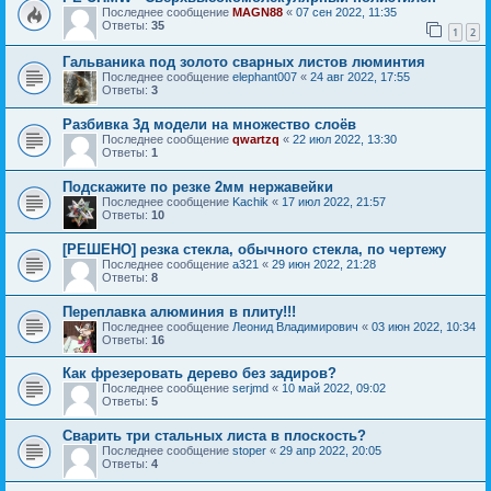
Последнее сообщение
MAGN88
«
07 сен 2022, 11:35
Ответы:
35
1
2
Гальваника под золото сварных листов люминтия
Последнее сообщение
elephant007
«
24 авг 2022, 17:55
Ответы:
3
Разбивка 3д модели на множество слоёв
Последнее сообщение
qwartzq
«
22 июл 2022, 13:30
Ответы:
1
Подскажите по резке 2мм нержавейки
Последнее сообщение
Kachik
«
17 июл 2022, 21:57
Ответы:
10
[РЕШЕНО] резка стекла, обычного стекла, по чертежу
Последнее сообщение
a321
«
29 июн 2022, 21:28
Ответы:
8
Переплавка алюминия в плиту!!!
Последнее сообщение
Леонид Владимирович
«
03 июн 2022, 10:34
Ответы:
16
Как фрезеровать дерево без задиров?
Последнее сообщение
serjmd
«
10 май 2022, 09:02
Ответы:
5
Сварить три стальных листа в плоскость?
Последнее сообщение
stoper
«
29 апр 2022, 20:05
Ответы:
4