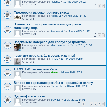
Последнее сообщение
molchec
«
19 янв 2020, 19:02
Ответы:
24
1
2
Фрезеровка высокопрочного гипса
Последнее сообщение
Argon-11
«
09 янв 2020, 14:39
Ответы:
8
Помогите с подбором материала для рамы
минивездехода.
Последнее сообщение
Argentum47
«
06 дек 2019, 10:12
Ответы:
20
1
2
Подскажите материал для корпуса устройства
Последнее сообщение
shatrovmaxim
«
05 дек 2019, 20:50
Ответы:
13
помогите порезать 3д модель машины!
Последнее сообщение
RNDL
«
11 ноя 2019, 00:48
Ответы:
1
TURCITE-B заменитель Zedex
Последнее сообщение
aftaev
«
09 ноя 2019, 17:34
Вопрос по нарезанию резьбы в нержавейке на чпу
Последнее сообщение
Nemanskiy
«
18 окт 2019, 12:39
Ответы:
16
[Дерево] и все о нем.
Последнее сообщение
StavRos
«
11 окт 2019, 14:01
Ответы:
148
1
5
6
7
8
…