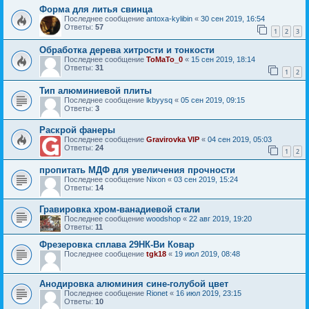
Форма для литья свинца
Последнее сообщение
antoxa-kylibin
«
30 сен 2019, 16:54
Ответы:
57
1
2
3
Обработка дерева хитрости и тонкости
Последнее сообщение
ToMaTo_0
«
15 сен 2019, 18:14
Ответы:
31
1
2
Тип алюминиевой плиты
Последнее сообщение
lkbyysq
«
05 сен 2019, 09:15
Ответы:
3
Раскрой фанеры
Последнее сообщение
Gravirovka VIP
«
04 сен 2019, 05:03
Ответы:
24
1
2
пропитать МДФ для увеличения прочности
Последнее сообщение
Nixon
«
03 сен 2019, 15:24
Ответы:
14
Гравировка хром-ванадиевой стали
Последнее сообщение
woodshop
«
22 авг 2019, 19:20
Ответы:
11
Фрезеровка сплава 29НК-Ви Ковар
Последнее сообщение
tgk18
«
19 июл 2019, 08:48
Анодировка алюминия сине-голубой цвет
Последнее сообщение
Rionet
«
16 июл 2019, 23:15
Ответы:
10