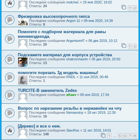
Последнее сообщение
molchec
«
19 янв 2020, 19:02
Ответы:
24
1
2
Фрезеровка высокопрочного гипса
Последнее сообщение
Argon-11
«
09 янв 2020, 14:39
Ответы:
8
Помогите с подбором материала для рамы
минивездехода.
Последнее сообщение
Argentum47
«
06 дек 2019, 10:12
Ответы:
20
1
2
Подскажите материал для корпуса устройства
Последнее сообщение
shatrovmaxim
«
05 дек 2019, 20:50
Ответы:
13
помогите порезать 3д модель машины!
Последнее сообщение
RNDL
«
11 ноя 2019, 00:48
Ответы:
1
TURCITE-B заменитель Zedex
Последнее сообщение
aftaev
«
09 ноя 2019, 17:34
Вопрос по нарезанию резьбы в нержавейке на чпу
Последнее сообщение
Nemanskiy
«
18 окт 2019, 12:39
Ответы:
16
[Дерево] и все о нем.
Последнее сообщение
StavRos
«
11 окт 2019, 14:01
Ответы:
148
1
5
6
7
8
…