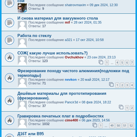
сои
Последнее сообщение
shatrovmaxim
«
09 дек 2024, 12:30
Ответы:
9
И снова материал для вакуумного стола
Последнее сообщение
mif
«
28 окт 2024, 01:35
Ответы:
17
Работа по стеклу
Последнее сообщение
a321
«
17 окт 2024, 10:58
COЖ( какую лучше использовать?)
Последнее сообщение
Ovchukhov
«
23 сен 2024, 23:13
Ответы:
123
1
4
5
6
7
…
Фрезерование походу чистого алюминия(подложки под
термопады)
Последнее сообщение
nevkon
«
20 май 2024, 12:17
Ответы:
71
1
2
3
4
Дешёвые материалы для прототипирования
(фрезерование).
Последнее сообщение
Pancir3d
«
08 фев 2024, 18:22
Ответы:
37
1
2
Гравировка печатных плат в подробностях
Последнее сообщение
cime400
«
06 дек 2023, 14:56
Ответы:
1032
1
49
50
51
52
…
Д16Т или В95