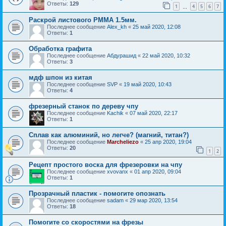
Ответы:
129
1
4
5
6
7
…
Раскрой листового РММА 1.5мм.
Последнее сообщение
Alex_kh
«
25 май 2020, 12:08
Ответы:
1
Обработка графита
Последнее сообщение
Абдурашид
«
22 май 2020, 10:32
Ответы:
3
мдф шпон из китая
Последнее сообщение
SVP
«
19 май 2020, 10:43
Ответы:
4
фрезерный станок по дереву чпу
Последнее сообщение
Kachik
«
07 май 2020, 22:17
Ответы:
1
Сплав как алюминий, но легче? (магний, титан?)
Последнее сообщение
Marcheliezo
«
25 апр 2020, 19:04
Ответы:
20
1
2
Рецепт простого воска для фрезеровки на чпу
Последнее сообщение
xvovanx
«
01 апр 2020, 09:04
Ответы:
1
Прозрачный пластик - помогите опознать
Последнее сообщение
sadam
«
29 мар 2020, 13:54
Ответы:
18
Помогите со скоростями на фрезы