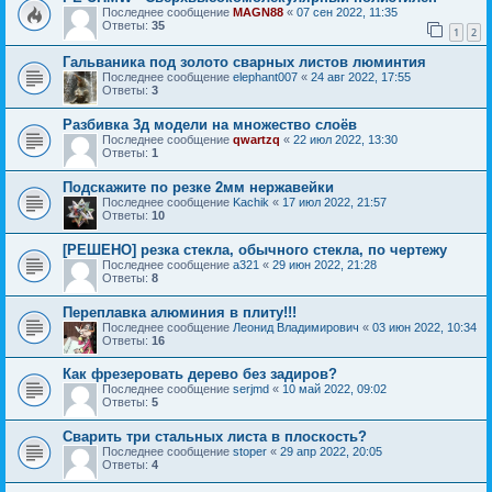
Последнее сообщение
MAGN88
«
07 сен 2022, 11:35
Ответы:
35
1
2
Гальваника под золото сварных листов люминтия
Последнее сообщение
elephant007
«
24 авг 2022, 17:55
Ответы:
3
Разбивка 3д модели на множество слоёв
Последнее сообщение
qwartzq
«
22 июл 2022, 13:30
Ответы:
1
Подскажите по резке 2мм нержавейки
Последнее сообщение
Kachik
«
17 июл 2022, 21:57
Ответы:
10
[РЕШЕНО] резка стекла, обычного стекла, по чертежу
Последнее сообщение
a321
«
29 июн 2022, 21:28
Ответы:
8
Переплавка алюминия в плиту!!!
Последнее сообщение
Леонид Владимирович
«
03 июн 2022, 10:34
Ответы:
16
Как фрезеровать дерево без задиров?
Последнее сообщение
serjmd
«
10 май 2022, 09:02
Ответы:
5
Сварить три стальных листа в плоскость?
Последнее сообщение
stoper
«
29 апр 2022, 20:05
Ответы:
4