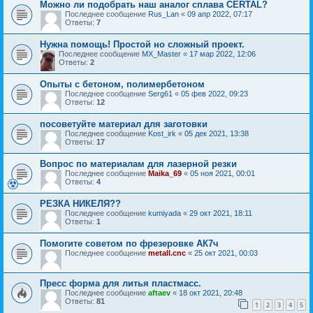
Можно ли подобрать наш аналог сплава CERTAL?
Последнее сообщение
Rus_Lan
«
09 апр 2022, 07:17
Ответы:
7
Нужна помощь! Простой но сложный проект.
Последнее сообщение
MX_Master
«
17 мар 2022, 12:06
Ответы:
2
Опыты с бетоном, полимербетоном
Последнее сообщение
Serg61
«
05 фев 2022, 09:23
Ответы:
12
посоветуйте материал для заготовки
Последнее сообщение
Kost_irk
«
05 дек 2021, 13:38
Ответы:
17
Вопрос по материалам для лазерной резки
Последнее сообщение
Maika_69
«
05 ноя 2021, 00:01
Ответы:
4
РЕЗКА НИКЕЛЯ??
Последнее сообщение
kumiyada
«
29 окт 2021, 18:11
Ответы:
1
Помогите советом по фрезеровке АК7ч
Последнее сообщение
metall.cnc
«
25 окт 2021, 00:03
Пресс форма для литья пластмасс.
Последнее сообщение
aftaev
«
18 окт 2021, 20:48
Ответы:
81
1
2
3
4
5