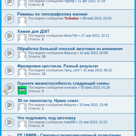
Последнее сообщение
vtgmfg
«
11 авг 2023, 07:59
Ответы:
8
Режимы по типографскому магнию
Последнее сообщение
Trubadur
«
08 май 2023, 02:03
Химия для Д16Т
Последнее сообщение
Boris794
«
27 апр 2023, 22:21
Ответы:
5
Обработка большой плоской заготовки из алюминия
Последнее сообщение
lkbyysq
«
16 апр 2023, 00:06
Ответы:
10
Фрезеровка оргстекла. Разный результат
Последнее сообщение
Serg_vtsh
«
31 мар 2023, 00:22
Ответы:
12
Оцените жизнеспособность следующей схемы
Последнее сообщение
xvovanx
«
03 фев 2023, 01:26
Ответы:
3
3D по пенопласту. Нужен совет.
Последнее сообщение
lkbyysq
«
23 янв 2023, 23:48
Ответы:
1
Что подложить под заготовку
Последнее сообщение
kde000
«
21 янв 2023, 23:23
Ответы:
9
PE UHMW - Сверхвысокомолекулярный полиэтилен