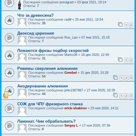
Последнее сообщение
poroigrad
«
03 фев 2021, 19:14
Ответы:
7
Что за древесина?
Последнее сообщение
radlif
«
25 янв 2021, 10:54
Ответы:
35
1
2
Диоксид церкония
Последнее сообщение
Rus_Lan
«
07 янв 2021, 15:18
Ответы:
7
Ломаются фрезы подбор скоростей
Последнее сообщение
Marko36
«
18 дек 2020, 12:49
Ответы:
31
1
2
Режимы сверления алюминия
Последнее сообщение
Gembel
«
15 дек 2020, 10:28
Ответы:
54
1
2
3
Анодирование алюминия
Последнее сообщение
john1987887
«
27 ноя 2020, 10:39
Ответы:
44
1
2
3
СОЖ для ЧПУ фрезерного станка
Последнее сообщение
erick-shakirov
«
23 ноя 2020, 14:11
Ламинат. Чем обрабатывать?
Последнее сообщение
Sergey L
«
17 ноя 2020, 07:36
Ответы:
8