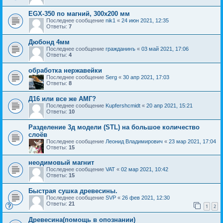
EGX-350 по магний, 300х200 мм
Последнее сообщение
nik1
«
24 июн 2021, 12:35
Ответы:
7
Дюбонд 4мм
Последнее сообщение
гражданинъ
«
03 май 2021, 17:06
Ответы:
4
обработка нержавейки
Последнее сообщение
Serg
«
30 апр 2021, 17:03
Ответы:
8
Д16 или все же АМГ?
Последнее сообщение
Kupfershcmidt
«
20 апр 2021, 15:21
Ответы:
10
Разделение 3д модели (STL) на большое количество
слоёв
Последнее сообщение
Леонид Владимирович
«
23 мар 2021, 17:04
Ответы:
15
неодимовый магнит
Последнее сообщение
VAT
«
02 мар 2021, 10:42
Ответы:
15
Быстрая сушка древесины.
Последнее сообщение
SVP
«
26 фев 2021, 12:30
Ответы:
21
1
2
Древесина(помощь в опознании)