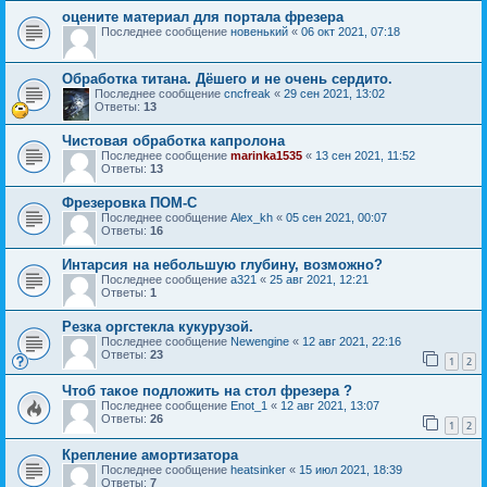
оцените материал для портала фрезера
Последнее сообщение
новенький
«
06 окт 2021, 07:18
Обработка титана. Дёшего и не очень сердито.
Последнее сообщение
cncfreak
«
29 сен 2021, 13:02
Ответы:
13
Чистовая обработка капролона
Последнее сообщение
marinka1535
«
13 сен 2021, 11:52
Ответы:
13
Фрезеровка ПОМ-С
Последнее сообщение
Alex_kh
«
05 сен 2021, 00:07
Ответы:
16
Интарсия на небольшую глубину, возможно?
Последнее сообщение
a321
«
25 авг 2021, 12:21
Ответы:
1
Резка оргстекла кукурузой.
Последнее сообщение
Newengine
«
12 авг 2021, 22:16
Ответы:
23
1
2
Чтоб такое подложить на стол фрезера ?
Последнее сообщение
Enot_1
«
12 авг 2021, 13:07
Ответы:
26
1
2
Крепление амортизатора
Последнее сообщение
heatsinker
«
15 июл 2021, 18:39
Ответы:
7