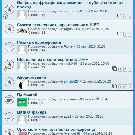
Вопрос по фрезеровке алюминия - глубина снятия за
проход
Последнее сообщение
alex_sar
«
07 ноя 2020, 20:46
Ответы:
32
1
2
Смазка рельсовых направляющих и ШВП
Последнее сообщение
Argon-11
«
07 сен 2020, 19:26
Ответы:
28
1
2
Резина отфрезеровать
Последнее сообщение
Rionet
«
30 июл 2020, 21:57
Ответы:
14
Шестерня из стеклотекстолита 50мм
Последнее сообщение
maljuk86
«
23 июл 2020, 19:06
Ответы:
42
1
2
3
Анодирование
Последнее сообщение
sima8520
«
15 июл 2020, 09:20
Ответы:
40
1
2
3
Пу боевой
Последнее сообщение
xvovanx
«
09 июл 2020, 08:47
Ответы:
2
мягкая фанера
Последнее сообщение
a321
«
29 июн 2020, 23:55
Ответы:
5
Оргстекло и монолитный поликарбонат.
Последнее сообщение
Avenger86
«
06 июн 2020, 01:28