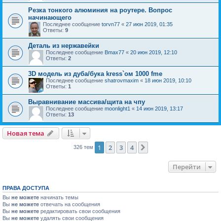
Резка тонкого алюминия на роутере. Вопрос
начинающего
Последнее сообщение
torvn77
«
27 июн 2019, 01:35
Ответы:
9
Деталь из нержавейки
Последнее сообщение
Bmax77
«
20 июн 2019, 12:10
Ответы:
2
3D модель из дуба/бука kress`ом 1000 fme
Последнее сообщение
shatrovmaxim
«
18 июн 2019, 10:10
Ответы:
1
Выравнивание массива/щита на чпу
Последнее сообщение
moonlight1
«
14 июн 2019, 13:17
Ответы:
13
Новая тема
1
2
3
4
След.
326 тем
Перейти
ПРАВА ДОСТУПА
Вы
не можете
начинать темы
Вы
не можете
отвечать на сообщения
Вы
не можете
редактировать свои сообщения
Вы
не можете
удалять свои сообщения