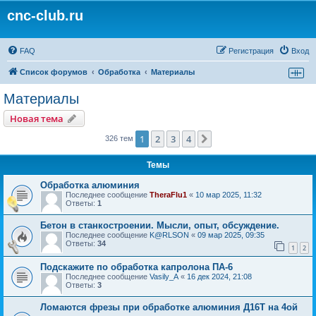
cnc-club.ru
FAQ
Регистрация
Вход
Список форумов
Обработка
Материалы
Материалы
Новая тема
1
2
3
4
След.
326 тем
Темы
Обработка алюминия
Последнее сообщение
TheraFlu1
«
10 мар 2025, 11:32
Ответы:
1
Бетон в станкостроении. Мысли, опыт, обсуждение.
Последнее сообщение
K@RLSON
«
09 мар 2025, 09:35
Ответы:
34
1
2
Подскажите по обработка капролона ПА-6
Последнее сообщение
Vasily_A
«
16 дек 2024, 21:08
Ответы:
3
Ломаются фрезы при обработке алюминия Д16Т на 4ой