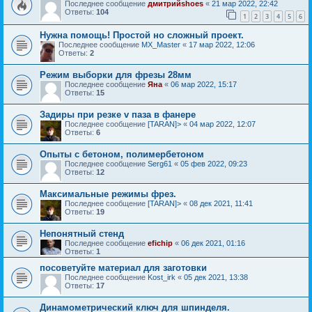
Последнее сообщение
дмитрийshoes
«
21 мар 2022, 22:42
Ответы:
104
1
2
3
4
5
6
Нужна помощь! Простой но сложный проект.
Последнее сообщение
MX_Master
«
17 мар 2022, 12:06
Ответы:
2
Режим выборки для фрезы 28мм
Последнее сообщение
Яна
«
06 мар 2022, 15:17
Ответы:
15
Задиры при резке v паза в фанере
Последнее сообщение
[TARAN]>
«
04 мар 2022, 12:07
Ответы:
6
Опыты с бетоном, полимербетоном
Последнее сообщение
Serg61
«
05 фев 2022, 09:23
Ответы:
12
Максимальные режимы фрез.
Последнее сообщение
[TARAN]>
«
08 дек 2021, 11:41
Ответы:
19
Непонятный стенд
Последнее сообщение
efichip
«
06 дек 2021, 01:16
Ответы:
1
посоветуйте материал для заготовки
Последнее сообщение
Kost_irk
«
05 дек 2021, 13:38
Ответы:
17
Динамометрический ключ для шпинделя.