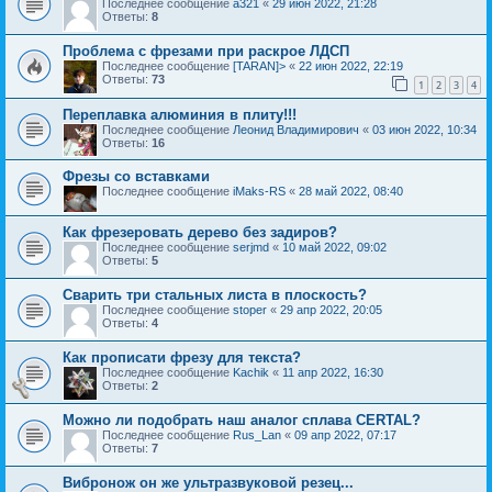
Последнее сообщение
a321
«
29 июн 2022, 21:28
Ответы:
8
Проблема с фрезами при раскрое ЛДСП
Последнее сообщение
[TARAN]>
«
22 июн 2022, 22:19
Ответы:
73
1
2
3
4
Переплавка алюминия в плиту!!!
Последнее сообщение
Леонид Владимирович
«
03 июн 2022, 10:34
Ответы:
16
Фрезы со вставками
Последнее сообщение
iMaks-RS
«
28 май 2022, 08:40
Как фрезеровать дерево без задиров?
Последнее сообщение
serjmd
«
10 май 2022, 09:02
Ответы:
5
Сварить три стальных листа в плоскость?
Последнее сообщение
stoper
«
29 апр 2022, 20:05
Ответы:
4
Как прописати фрезу для текста?
Последнее сообщение
Kachik
«
11 апр 2022, 16:30
Ответы:
2
Можно ли подобрать наш аналог сплава CERTAL?
Последнее сообщение
Rus_Lan
«
09 апр 2022, 07:17
Ответы:
7
Вибронож он же ультразвуковой резец...