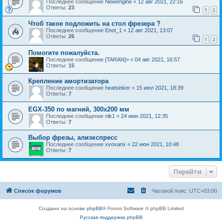
Последнее сообщение
Newengine
«
12 авг 2021, 22:16
Ответы:
23
1
2
Чтоб такое подложить на стол фрезера ?
Последнее сообщение
Enot_1
«
12 авг 2021, 13:07
Ответы:
26
1
2
Помогите пожалуйста.
Последнее сообщение
[TARAN]>
«
04 авг 2021, 16:57
Ответы:
15
Крепление амортизатора
Последнее сообщение
heatsinker
«
15 июл 2021, 18:39
Ответы:
7
EGX-350 по магний, 300х200 мм
Последнее сообщение
nik1
«
24 июн 2021, 12:35
Ответы:
7
Выбор фрезы, алиэкспресс
Последнее сообщение
xvovanx
«
22 июн 2021, 10:48
Ответы:
7
Перейти
Список форумов
Часовой пояс:
UTC+03:00
Создано на основе
phpBB
® Forum Software © phpBB Limited
Русская поддержка phpBB