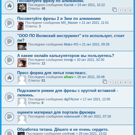
Посоветуйте фрезу по алюминию.
Последнее сообщение
Kachik
«
24 окт 2021, 15:22
Ответы:
48
1
2
3
Посоветуйте фрезы 2 и 3мм по алюминию
Последнее сообщение
MX_Master
«
21 окт 2021, 11:51
Ответы:
3
"ООО ПО Волжский инструмент" кто использует, стоит
ли?
Последнее сообщение
iMaks-RS
«
21 окт 2021, 09:39
А каким онлайн калькулятором вы пользуетесь?
Последнее сообщение
hmnijp
«
20 окт 2021, 02:30
Ответы:
12
Пресс форма для литья пластмасс.
Последнее сообщение
aftaev
«
18 окт 2021, 20:48
Ответы:
81
1
2
3
4
5
Подскажите режим для фрезы с круглой вставкой -
люминь.
Последнее сообщение
digiTALker
«
17 окт 2021, 12:05
Ответы:
8
оцените материал для портала фрезера
Последнее сообщение
новенький
«
06 окт 2021, 07:18
Обработка титана. Дёшего и не очень сердито.
Последнее сообщение
cncfreak
«
29 сен 2021, 13:02