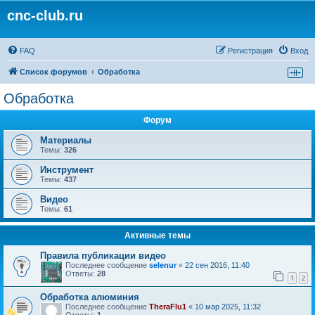
cnc-club.ru
FAQ
Регистрация
Вход
Список форумов
Обработка
Обработка
Форум
Материалы
Темы:
326
Инструмент
Темы:
437
Видео
Темы:
61
Активные темы
Правила публикации видео
Последнее сообщение
selenur
«
22 сен 2016, 11:40
Ответы:
28
1
2
Обработка алюминия
Последнее сообщение
TheraFlu1
«
10 мар 2025, 11:32
Ответы:
1