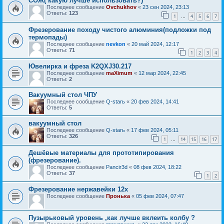
COЖ( какую лучше использовать?)
Последнее сообщение
Ovchukhov
«
23 сен 2024, 23:13
Ответы:
123
1
4
5
6
7
…
Фрезерование походу чистого алюминия(подложки под
термопады)
Последнее сообщение
nevkon
«
20 май 2024, 12:17
Ответы:
71
1
2
3
4
Ювелирка и фреза K2QXJ30.217
Последнее сообщение
maXimum
«
12 мар 2024, 22:45
Ответы:
2
Вакуумный стол ЧПУ
Последнее сообщение
Q-starь
«
20 фев 2024, 14:41
Ответы:
5
вакуумный стол
Последнее сообщение
Q-starь
«
17 фев 2024, 05:11
Ответы:
326
1
14
15
16
17
…
Дешёвые материалы для прототипирования
(фрезерование).
Последнее сообщение
Pancir3d
«
08 фев 2024, 18:22
Ответы:
37
1
2
Фрезерование нержавейки 12х
Последнее сообщение
Пронька
«
05 фев 2024, 07:47
Пузырьковый уровень ,как лучше вклеить колбу ?