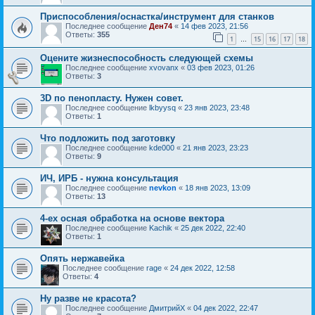
Приспособления/оснастка/инструмент для станков
Последнее сообщение
Ден74
«
14 фев 2023, 21:56
Ответы:
355
1
15
16
17
18
…
Оцените жизнеспособность следующей схемы
Последнее сообщение
xvovanx
«
03 фев 2023, 01:26
Ответы:
3
3D по пенопласту. Нужен совет.
Последнее сообщение
lkbyysq
«
23 янв 2023, 23:48
Ответы:
1
Что подложить под заготовку
Последнее сообщение
kde000
«
21 янв 2023, 23:23
Ответы:
9
ИЧ, ИРБ - нужна консультация
Последнее сообщение
nevkon
«
18 янв 2023, 13:09
Ответы:
13
4-ех осная обработка на основе вектора
Последнее сообщение
Kachik
«
25 дек 2022, 22:40
Ответы:
1
Опять нержавейка
Последнее сообщение
rage
«
24 дек 2022, 12:58
Ответы:
4
Ну разве не красота?
Последнее сообщение
ДмитрийХ
«
04 дек 2022, 22:47