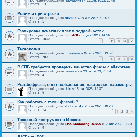
Последнее сообщение
гражданинъ
«
22 дек 2023, 16:48
Ответы:
13
Режимы при отрезки
Последнее сообщение
nevkon
«
20 дек 2023, 07:59
Ответы:
1
Гравировка печатных плат в подробностях
Последнее сообщение
cime400
«
06 дек 2023, 14:56
Ответы:
1032
1
49
50
51
52
…
Технологии
Последнее сообщение
шпиндель
«
04 ноя 2023, 13:57
Ответы:
789
1
37
38
39
40
…
В СПБ требуется проверить качество фрезы с aliexpress
Последнее сообщение
newusers
«
23 окт 2023, 20:54
Ответы:
4
Резьбофрезы, опыт пользования, настройки, параметры
Последнее сообщение
ridirt
«
15 окт 2023, 14:37
Ответы:
5
Как работать с такой фрезой ?
Последнее сообщение
VacheslavI
«
28 авг 2023, 10:20
Ответы:
73
1
2
3
4
Токарный инструмент в Москве
Последнее сообщение
Lisa-Shandong Denso
«
23 авг 2023, 11:33
Ответы:
5