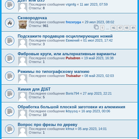
Д16Т или В95
Последнее сообщение
vtgmfg
«
11 авг 2023, 07:59
Ответы:
8
Сковородочка
Последнее сообщение
frezeryga
«
29 июл 2023, 08:02
Ответы:
961
1
46
47
48
49
…
Подскажите продавцов осциллирующих ножей
Последнее сообщение
Евжений
«
01 июл 2023, 17:42
Ответы:
3
Фибровые круги, или альтернативные варианты
Последнее сообщение
Pulsdren
«
19 май 2023, 16:38
Ответы:
1
Режимы по типографскому магнию
Последнее сообщение
Trubadur
«
08 май 2023, 02:03
Химия для Д16Т
Последнее сообщение
Boris794
«
27 апр 2023, 22:21
Ответы:
5
Обработка большой плоской заготовки из алюминия
Последнее сообщение
lkbyysq
«
16 апр 2023, 00:06
Ответы:
10
Вопрос про фрезы по дереву
Последнее сообщение
kfmut
«
05 апр 2023, 14:01
Ответы:
1