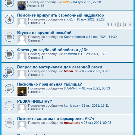
Последнее сообщение
at90
«
04 дек 2021, 22:28
Ответы:
15
Помогите прикупить стрелочный индикатор
Последнее сообщение
sng61
«
18 ноя 2021, 21:22
Ответы:
61
1
2
3
4
Втулки с наружной резьбой
Последнее сообщение
Kupfershcmidt
«
14 ноя 2021, 14:30
Ответы:
4
Фреза для глубокой обработки д16т
Последнее сообщение
eastwind
«
11 ноя 2021, 15:22
Ответы:
5
Вопрос по материалам для лазерной резки
Последнее сообщение
Maika_69
«
05 ноя 2021, 00:01
Ответы:
4
Насколько правильная таблица?
Последнее сообщение
[TARAN]>
«
01 ноя 2021, 00:33
Ответы:
5
РЕЗКА НИКЕЛЯ??
Последнее сообщение
kumiyada
«
29 окт 2021, 18:11
Ответы:
1
Помогите советом по фрезеровке АК7ч
Последнее сообщение
metall.cnc
«
25 окт 2021, 00:03