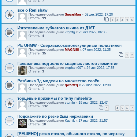
Ответы:
7
все о Renishaw
Последнее сообщение
SugarMan
«
02 дек 2022, 17:20
Ответы:
99
1
2
3
4
5
Изготовление зубчатого шкива из Д16Т
Последнее сообщение
vtgmfg
«
23 окт 2022, 06:35
Ответы:
4
PE UHMW - Сверхвысокомолекулярный полиэтилен
Последнее сообщение
MAGN88
«
07 сен 2022, 11:35
Ответы:
35
1
2
Гальваника под золото сварных листов люминтия
Последнее сообщение
elephant007
«
24 авг 2022, 17:55
Ответы:
3
Разбивка 3д модели на множество слоёв
Последнее сообщение
qwartzq
«
22 июл 2022, 13:30
Ответы:
1
торцевые прижимы по типу miteebite
Последнее сообщение
vtgmfg
«
18 июл 2022, 12:47
Ответы:
132
1
4
5
6
7
…
Подскажите по резке 2мм нержавейки
Последнее сообщение
Kachik
«
17 июл 2022, 21:57
Ответы:
10
[РЕШЕНО] резка стекла, обычного стекла, по чертежу