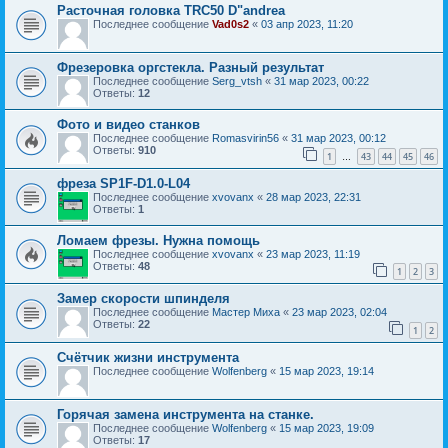
Расточная головка TRC50 D"andrea
Последнее сообщение
Vad0s2
«
03 апр 2023, 11:20
Фрезеровка оргстекла. Разный результат
Последнее сообщение
Serg_vtsh
«
31 мар 2023, 00:22
Ответы:
12
Фото и видео станков
Последнее сообщение
Romasvirin56
«
31 мар 2023, 00:12
Ответы:
910
1
43
44
45
46
…
фреза SP1F-D1.0-L04
Последнее сообщение
xvovanx
«
28 мар 2023, 22:31
Ответы:
1
Ломаем фрезы. Нужна помощь
Последнее сообщение
xvovanx
«
23 мар 2023, 11:19
Ответы:
48
1
2
3
Замер скорости шпинделя
Последнее сообщение
Мастер Миха
«
23 мар 2023, 02:04
Ответы:
22
1
2
Счëтчик жизни инструмента
Последнее сообщение
Wolfenberg
«
15 мар 2023, 19:14
Горячая замена инструмента на станке.
Последнее сообщение
Wolfenberg
«
15 мар 2023, 19:09
Ответы:
17