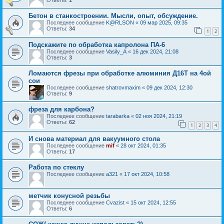
Бетон в станкостроении. Мысли, опыт, обсуждение.
Последнее сообщение
K@RLSON
«
09 мар 2025, 09:35
Ответы:
34
1
2
Подскажите по обработка капролона ПА-6
Последнее сообщение
Vasily_A
«
16 дек 2024, 21:08
Ответы:
3
Ломаются фрезы при обработке алюминия Д16Т на 4ой
сои
Последнее сообщение
shatrovmaxim
«
09 дек 2024, 12:30
Ответы:
9
фреза для карбона?
Последнее сообщение
tarabarka
«
02 ноя 2024, 21:19
Ответы:
62
1
2
3
4
И снова материал для вакуумного стола
Последнее сообщение
mif
«
28 окт 2024, 01:35
Ответы:
17
Работа по стеклу
Последнее сообщение
a321
«
17 окт 2024, 10:58
метчик конусной резьбы
Последнее сообщение
Cvazist
«
15 окт 2024, 12:55
Ответы:
6