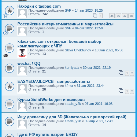
Находки c taobao.com
Последнее сообщение
SVP
«
14 авг 2023, 18:25
Ответы:
742
1
35
36
37
38
…
Российские интернет-магазины и маркетплейсы
Последнее сообщение
SVP
«
04 окт 2022, 13:50
Ответы:
1
kitaez-cnc.com открылся! большой выбор
комплектующих к ЧПУ
Последнее сообщение
Slava Chekhunov
«
18 янв 2022, 05:58
Ответы:
13
wechat / QQ
Последнее сообщение
kumiyada
«
30 окт 2021, 22:19
Ответы:
21
1
2
EASYEDA/JLCPCB - вопросы/ответы
Последнее сообщение
kfmut
«
31 авг 2021, 23:44
Ответы:
26
1
2
Курсы SolidWorks для инженеров
Последнее сообщение
steals_y2k
«
07 авг 2021, 16:03
Ответы:
5
Ищу древесину для 3D (Желательно приморский край).
Последнее сообщение
steals_y2k
«
09 апр 2021, 12:42
Ответы:
14
Где в РФ купить патрон ER11?