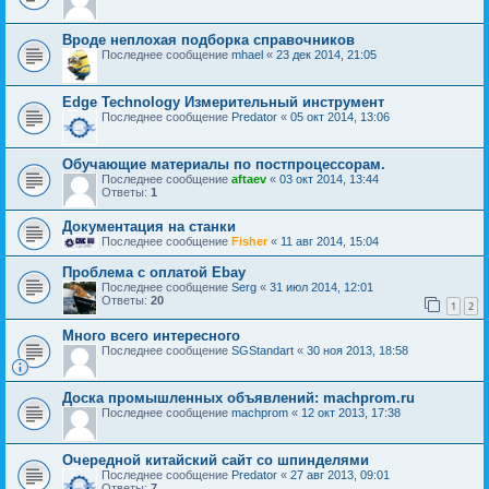
Вроде неплохая подборка справочников
Последнее сообщение
mhael
«
23 дек 2014, 21:05
Edge Technology Измерительный инструмент
Последнее сообщение
Predator
«
05 окт 2014, 13:06
Обучающие материалы по постпроцессорам.
Последнее сообщение
aftaev
«
03 окт 2014, 13:44
Ответы:
1
Документация на станки
Последнее сообщение
Fisher
«
11 авг 2014, 15:04
Проблема с оплатой Ebay
Последнее сообщение
Serg
«
31 июл 2014, 12:01
Ответы:
20
1
2
Много всего интересного
Последнее сообщение
SGStandart
«
30 ноя 2013, 18:58
Доска промышленных объявлений: machprom.ru
Последнее сообщение
machprom
«
12 окт 2013, 17:38
Очередной китайский сайт со шпинделями
Последнее сообщение
Predator
«
27 авг 2013, 09:01
Ответы:
7