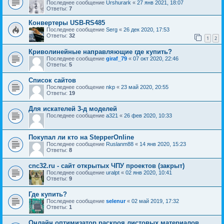
Последнее сообщение
Urshurark
«
27 янв 2021, 18:07
Ответы:
7
Конвертеры USB-RS485
Последнее сообщение
Serg
«
26 дек 2020, 17:53
Ответы:
32
1
2
Криволинейные направляющие где купить?
Последнее сообщение
giraf_79
«
07 окт 2020, 22:46
Ответы:
5
Список сайтов
Последнее сообщение
nkp
«
23 май 2020, 20:55
Ответы:
19
Для искателей 3-д моделей
Последнее сообщение
a321
«
26 фев 2020, 10:33
Покупал ли кто на StepperOnline
Последнее сообщение
Ruslanm88
«
14 янв 2020, 15:23
Ответы:
8
cnc32.ru - сайт открытых ЧПУ проектов (закрыт)
Последнее сообщение
uralpt
«
02 янв 2020, 10:41
Ответы:
9
Где купить?
Последнее сообщение
selenur
«
02 май 2019, 17:32
Ответы:
1
Онлайн оптимизатор раскроя листовых материалов