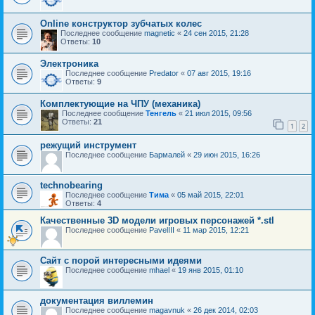
Online конструктор зубчатых колес
Последнее сообщение
magnetic
«
24 сен 2015, 21:28
Ответы:
10
Электроника
Последнее сообщение
Predator
«
07 авг 2015, 19:16
Ответы:
9
Комплектующие на ЧПУ (механика)
Последнее сообщение
Тенгель
«
21 июл 2015, 09:56
Ответы:
21
1
2
режущий инструмент
Последнее сообщение
Бармалей
«
29 июн 2015, 16:26
technobearing
Последнее сообщение
Тима
«
05 май 2015, 22:01
Ответы:
4
Качественные 3D модели игровых персонажей *.stl
Последнее сообщение
PavelIII
«
11 мар 2015, 12:21
Сайт с порой интересными идеями
Последнее сообщение
mhael
«
19 янв 2015, 01:10
документация виллемин
Последнее сообщение
magavnuk
«
26 дек 2014, 02:03