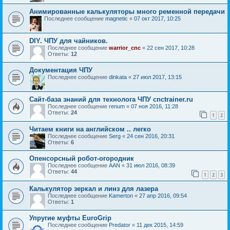
Анимированные калькуляторы много ременной передачи
Последнее сообщение
magnetic
«
07 окт 2017, 10:25
DIY. ЧПУ для чайников.
Последнее сообщение
warrior_cnc
«
22 сен 2017, 10:28
Ответы:
12
Документация ЧПУ
Последнее сообщение
dinkata
«
27 июл 2017, 13:15
Сайт-база знаний для технолога ЧПУ cnctrainer.ru
Последнее сообщение
renum
«
07 ноя 2016, 11:28
Ответы:
24
1
2
Читаем книги на английском .. легко
Последнее сообщение
Serg
«
24 сен 2016, 20:31
Ответы:
6
Опенсорсный робот-огородник
Последнее сообщение
AAN
«
31 июл 2016, 08:39
Ответы:
44
1
2
3
Калькулятор зеркал и линз для лазера
Последнее сообщение
Kamerton
«
27 апр 2016, 09:54
Ответы:
1
Упругие муфты EuroGrip
Последнее сообщение
Predator
«
11 дек 2015, 14:59