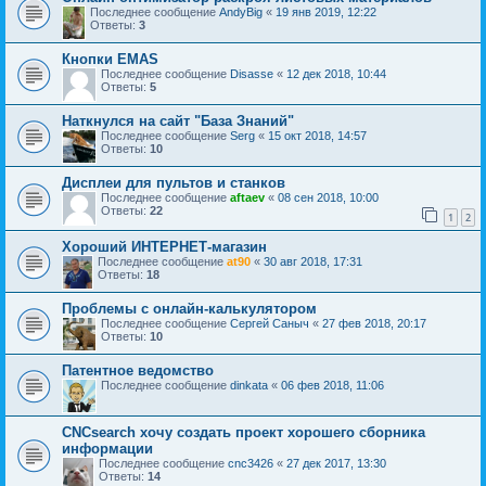
Последнее сообщение
AndyBig
«
19 янв 2019, 12:22
Ответы:
3
Кнопки EMAS
Последнее сообщение
Disasse
«
12 дек 2018, 10:44
Ответы:
5
Наткнулся на сайт "База Знаний"
Последнее сообщение
Serg
«
15 окт 2018, 14:57
Ответы:
10
Дисплеи для пультов и станков
Последнее сообщение
aftaev
«
08 сен 2018, 10:00
Ответы:
22
1
2
Хороший ИНТЕРНЕТ-магазин
Последнее сообщение
at90
«
30 авг 2018, 17:31
Ответы:
18
Проблемы с онлайн-калькулятором
Последнее сообщение
Сергей Саныч
«
27 фев 2018, 20:17
Ответы:
10
Патентное ведомство
Последнее сообщение
dinkata
«
06 фев 2018, 11:06
CNCsearch хочу создать проект хорошего сборника
информации
Последнее сообщение
cnc3426
«
27 дек 2017, 13:30
Ответы:
14