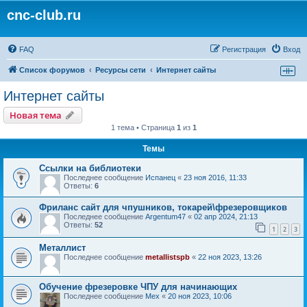
cnc-club.ru
FAQ
Регистрация
Вход
Список форумов
Ресурсы сети
Интернет сайты
Интернет сайты
Новая тема
1 тема • Страница
1
из
1
Темы
Ссылки на библиотеки
Последнее сообщение
Испанец
«
23 ноя 2016, 11:33
Ответы:
6
Фриланс сайт для чпушников, токарей\фрезеровщиков
Последнее сообщение
Argentum47
«
02 апр 2024, 21:13
Ответы:
52
1
2
3
Металлист
Последнее сообщение
metallistspb
«
22 ноя 2023, 13:26
Обучение фрезеровке ЧПУ для начинающих
Последнее сообщение
Mex
«
20 ноя 2023, 10:06