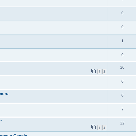
0
0
.
1
0
20
1
2
0
m.ru
0
7
"
22
1
2
ется в Google