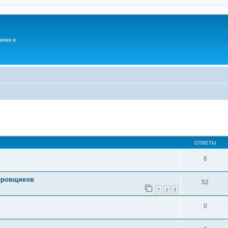
анки и
ОТВЕТЫ
6
зеровщиков
52
1
2
3
0