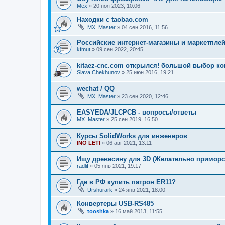
Mex
»
20 ноя 2023, 10:06
Находки c taobao.com
MX_Master
»
04 сен 2016, 11:56
Российские интернет-магазины и маркетпле
kfmut
»
09 сен 2022, 20:45
kitaez-cnc.com открылся! большой выбор к
Slava Chekhunov
»
25 июн 2016, 19:21
wechat / QQ
MX_Master
»
23 сен 2020, 12:46
EASYEDA/JLCPCB - вопросы/ответы
MX_Master
»
25 сен 2019, 16:50
Курсы SolidWorks для инженеров
INO LETI
»
06 авг 2021, 13:11
Ищу древесину для 3D (Желательно приморс
radlif
»
05 янв 2021, 19:17
Где в РФ купить патрон ER11?
Urshurark
»
24 янв 2021, 18:00
Конвертеры USB-RS485
tooshka
»
16 май 2013, 11:55