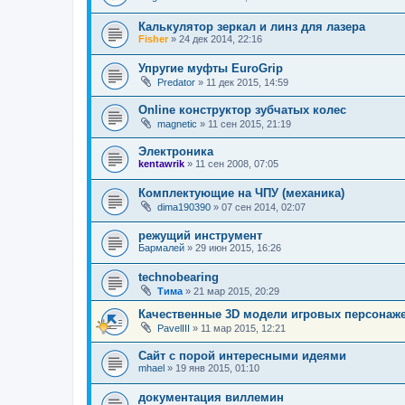
Калькулятор зеркал и линз для лазера
Fisher
»
24 дек 2014, 22:16
Упругие муфты EuroGrip
Predator
»
11 дек 2015, 14:59
Online конструктор зубчатых колес
magnetic
»
11 сен 2015, 21:19
Электроника
kentawrik
»
11 сен 2008, 07:05
Комплектующие на ЧПУ (механика)
dima190390
»
07 сен 2014, 02:07
режущий инструмент
Бармалей
»
29 июн 2015, 16:26
technobearing
Тима
»
21 мар 2015, 20:29
Качественные 3D модели игровых персонажей
PavelIII
»
11 мар 2015, 12:21
Сайт с порой интересными идеями
mhael
»
19 янв 2015, 01:10
документация виллемин