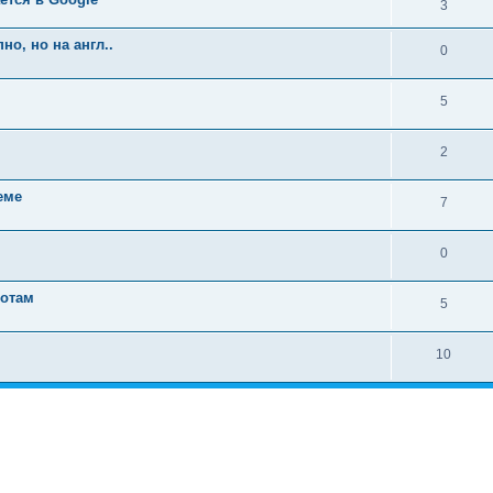
3
но, но на англ..
0
5
2
еме
7
0
ботам
5
10