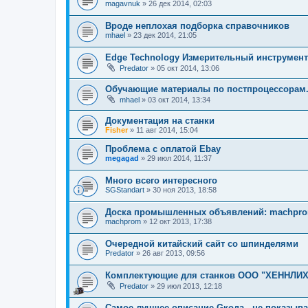
magavnuk
»
26 дек 2014, 02:03
Вроде неплохая подборка справочников
mhael
»
23 дек 2014, 21:05
Edge Technology Измерительный инструмент
Predator
»
05 окт 2014, 13:06
Обучающие материалы по постпроцессорам
mhael
»
03 окт 2014, 13:34
Документация на станки
Fisher
»
11 авг 2014, 15:04
Проблема с оплатой Ebay
megagad
»
29 июл 2014, 11:37
Много всего интересного
SGStandart
»
30 ноя 2013, 18:58
Доска промышленных объявлений: machpro
machprom
»
12 окт 2013, 17:38
Очередной китайский сайт со шпинделями
Predator
»
26 авг 2013, 09:56
Комплектующие для станков ООО "ХЕННЛИХ
Predator
»
29 июл 2013, 12:18
Самое лучшее описание Gкода - не показыва