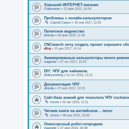
Хороший ИНТЕРНЕТ-магазин
Chipmaster
»
22 фев 2013, 14:54
Проблемы с онлайн-калькулятором
Сергей Саныч
»
30 янв 2017, 11:55
Патентное ведомство
dinkata
»
06 фев 2018, 11:06
CNCsearch хочу создать проект хорошего с
dfzq
»
25 дек 2017, 14:14
Анимированные калькуляторы много ремен
magnetic
»
07 окт 2017, 10:25
DIY. ЧПУ для чайников.
dmitryiceberg
»
01 окт 2015, 13:31
Документация ЧПУ
dinkata
»
27 июл 2017, 13:15
Сайт-база знаний для технолога ЧПУ cnctraine
renum
»
02 авг 2016, 11:11
Читаем книги на английском .. легко
verser
»
08 апр 2015, 16:00
Опенсорсный робот-огородник
magnetic
»
27 июл 2016, 00:48