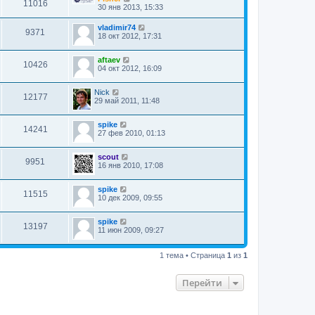
11016
30 янв 2013, 15:33
vladimir74
9371
18 окт 2012, 17:31
aftaev
10426
04 окт 2012, 16:09
Nick
12177
29 май 2011, 11:48
spike
14241
27 фев 2010, 01:13
scout
9951
16 янв 2010, 17:08
spike
11515
10 дек 2009, 09:55
spike
13197
11 июн 2009, 09:27
1 тема • Страница
1
из
1
Перейти