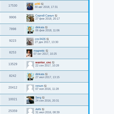
at90
17530
30 авг 2018, 17:31
Сергей Саныч
9906
27 фев 2018, 20:17
dinkata
7898
06 фев 2018, 11:06
cnc3426
9223
27 дек 2017, 13:30
magnetic
8253
07 окт 2017, 10:25
warrior_cnc
13529
22 сен 2017, 10:28
dinkata
8242
27 июл 2017, 13:15
renum
20412
07 ноя 2016, 11:28
Serg
10021
24 сен 2016, 20:31
AAN
25359
31 июл 2016, 08:39