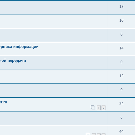
18
10
0
борника информации
14
ной передачи
0
12
0
r.ru
24
1
2
6
44