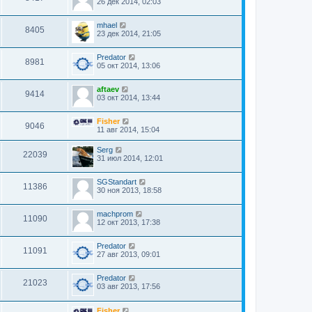
26 дек 2014, 02:03
mhael
8405
23 дек 2014, 21:05
Predator
8981
05 окт 2014, 13:06
aftaev
9414
03 окт 2014, 13:44
Fisher
9046
11 авг 2014, 15:04
Serg
22039
31 июл 2014, 12:01
SGStandart
11386
30 ноя 2013, 18:58
machprom
11090
12 окт 2013, 17:38
Predator
11091
27 авг 2013, 09:01
Predator
21023
03 авг 2013, 17:56
Fisher