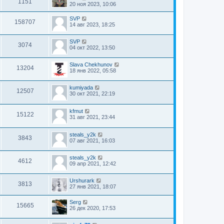
1151
20 ноя 2023, 10:06
SVP
158707
14 авг 2023, 18:25
SVP
3074
04 окт 2022, 13:50
Slava Chekhunov
13204
18 янв 2022, 05:58
kumiyada
12507
30 окт 2021, 22:19
kfmut
15122
31 авг 2021, 23:44
steals_y2k
3843
07 авг 2021, 16:03
steals_y2k
4612
09 апр 2021, 12:42
Urshurark
3813
27 янв 2021, 18:07
Serg
15665
26 дек 2020, 17:53