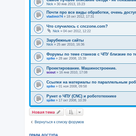
Nick
»
30 янв 2013, 15:23
Почти про все виды обработки, очень доступ
vladimir74
»
18 окт 2012, 17:31
Что случилось с cnczone.com?
Nick
»
04 окт 2012, 12:22
Зарубежные сайты
Nick
»
25 авг 2010, 16:36
Форумы по теме станков с ЧПУ близкие по т
spike
»
28 авг 2008, 15:39
Проектирование. Машиностроение.
scout
»
16 янв 2010, 17:08
Ссылки на материалы по параллельным ро
spike
»
01 ноя 2008, 09:58
Рунет о ЧПУ (CNC) и робототехнике
spike
»
17 окт 2008, 10:39
Новая тема
Вернуться к списку форумов
ПРАВА ДОСТУПА