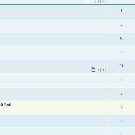
1
2
3
1
0
10
9
21
1
2
0
4
 *.stl
0
0
0