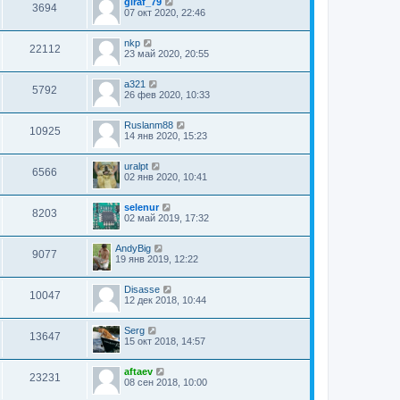
giraf_79
3694
07 окт 2020, 22:46
nkp
22112
23 май 2020, 20:55
a321
5792
26 фев 2020, 10:33
Ruslanm88
10925
14 янв 2020, 15:23
uralpt
6566
02 янв 2020, 10:41
selenur
8203
02 май 2019, 17:32
AndyBig
9077
19 янв 2019, 12:22
Disasse
10047
12 дек 2018, 10:44
Serg
13647
15 окт 2018, 14:57
aftaev
23231
08 сен 2018, 10:00