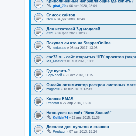
Криволинейные направляющие где купить?
giraf_79
»
06 окт 2020, 23:04
Список сайтов
Nick
»
04 дек 2009, 10:48
Для искателей 3-д моделей
a321
»
26 фев 2020, 10:33
Покупал ли кто на StepperOnline
nickoass
»
06 окт 2017, 13:06
cnc32.ru - сайт открытых ЧПУ проектов (закр
MX_Master
»
01 янв 2020, 13:15
Где купить?
Бармалей
»
22 окт 2018, 11:15
Онлайн оптимизатор раскроя листовых мат
magnetic
»
18 янв 2019, 13:39
Кнопки EMAS
Predator
»
27 апр 2016, 16:20
Наткнулся на сайт "База Знаний"
Kulibin74
»
23 янв 2015, 11:38
Дисплеи для пультов и станков
Predator
»
07 авг 2013, 18:24