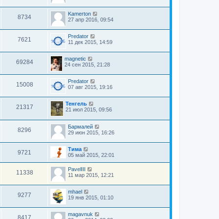
Kamerton
8734
27 апр 2016, 09:54
Predator
7621
11 дек 2015, 14:59
magnetic
69284
24 сен 2015, 21:28
Predator
15008
07 авг 2015, 19:16
Тенгель
21317
21 июл 2015, 09:56
Бармалей
8296
29 июн 2015, 16:26
Тима
9721
05 май 2015, 22:01
PavelIII
11338
11 мар 2015, 12:21
mhael
9277
19 янв 2015, 01:10
magavnuk
8417