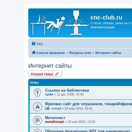
cnc-club.ru
Статьи, обзоры, цены на ст
комплектующие.
FAQ
Список форумов
Ресурсы сети
Интернет сайты
Интернет сайты
Новая тема
ТЕМЫ
Ссылки на библиотеки
spike
»
11 дек 2008, 16:40
Фриланс сайт для чпушников, токарей\фре
nomad
»
26 мар 2016, 18:41
Металлист
metallistspb
»
22 ноя 2023, 13:26
Обучение фрезеровке ЧПУ для начинающих