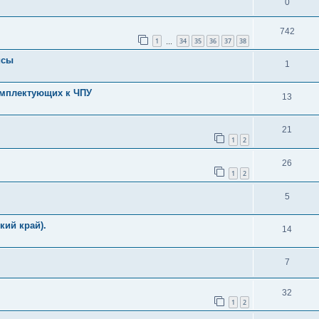
0
742
1
34
35
36
37
38
…
йсы
1
омплектующих к ЧПУ
13
21
1
2
26
1
2
5
кий край).
14
7
32
1
2