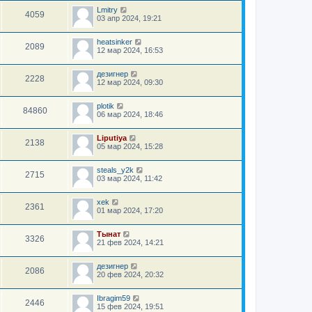
Lmitry
4059
03 апр 2024, 19:21
heatsinker
2089
12 мар 2024, 16:53
дезигнер
2228
12 мар 2024, 09:30
plotik
84860
06 мар 2024, 18:46
Liputiya
2138
05 мар 2024, 15:28
steals_y2k
2715
03 мар 2024, 11:42
xek
2361
01 мар 2024, 17:20
Тынат
3326
21 фев 2024, 14:21
дезигнер
2086
20 фев 2024, 20:32
Ibragim59
2446
15 фев 2024, 19:51