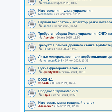
winso
»
09 фев 2025, 13:07
Изготовления пульта управления
Mechanic86
»
21 май 2024, 13:32
Первый бесплатный агрегатор резки металла
se7en
»
30 янв 2025, 04:51
Требуется сборка блока управления СЧПУ на 
Aserbin
»
20 янв 2025, 13:50
Требуется ремонт древнего станка АртМасте
Plusik
»
17 ноя 2024, 14:55
Литье минеральное, полимербетон,полимергр
уставший2145
»
07 ноя 2024, 13:39
Нужна фрезеровка алюминия
qwerty1000
»
22 май 2024, 10:13
DDCS 4.1
vpn4282
»
03 ноя 2024, 16:54
Продано Stepmaster v2.5
Elpis
»
28 сен 2024, 09:56
Изготовить мини токарный станок
Алексей77
»
05 окт 2024, 12:18