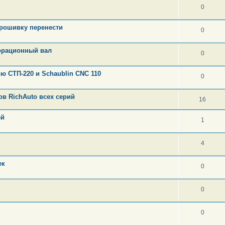
0
прошивку перенести
0
орационный вал
0
 СТП-220 и Schaublin CNC 110
0
в RichAuto всех серий
16
ей
1
4
ек
0
0
0