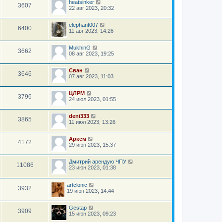
heatsinker
3607
22 авг 2023, 20:32
elephant007
6400
11 авг 2023, 14:26
MukhinG
3662
08 авг 2023, 19:25
Сван
3646
07 авг 2023, 11:03
ЦЛРМ
3796
24 июл 2023, 01:55
deni333
3865
11 июл 2023, 13:26
Аркем
4172
29 июн 2023, 15:37
Дмитрий арендую ЧПУ
11086
23 июн 2023, 01:38
artclonic
3932
19 июн 2023, 14:44
Gestap
3909
15 июн 2023, 09:23