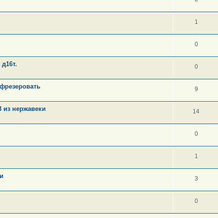
1
0
д16т.
0
афрезеровать
9
3 из нержавеки
14
0
1
и
3
0