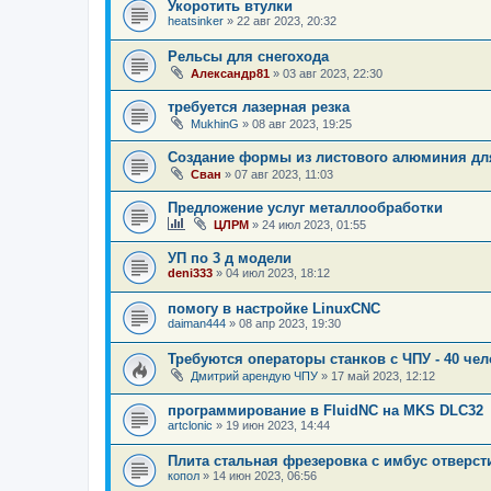
Укоротить втулки
heatsinker
»
22 авг 2023, 20:32
Рельсы для снегохода
Александр81
»
03 авг 2023, 22:30
требуется лазерная резка
MukhinG
»
08 авг 2023, 19:25
Создание формы из листового алюминия дл
Сван
»
07 авг 2023, 11:03
Предложение услуг металлообработки
ЦЛРМ
»
24 июл 2023, 01:55
УП по 3 д модели
deni333
»
04 июл 2023, 18:12
помогу в настройке LinuxCNC
daiman444
»
08 апр 2023, 19:30
Требуются операторы станков с ЧПУ - 40 чел
Дмитрий арендую ЧПУ
»
17 май 2023, 12:12
программирование в FluidNC на MKS DLC32
artclonic
»
19 июн 2023, 14:44
Плита стальная фрезеровка с имбус отверс
копол
»
14 июн 2023, 06:56