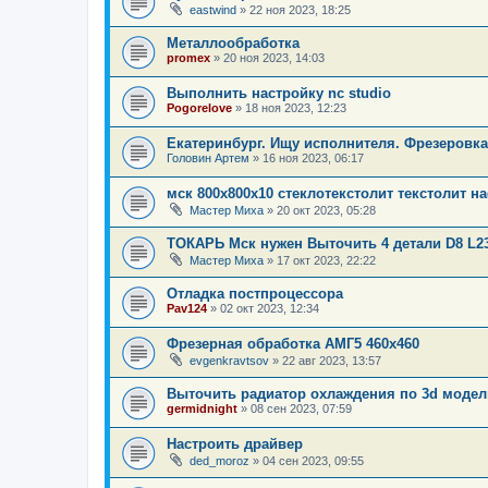
eastwind
»
22 ноя 2023, 18:25
Металлообработка
promex
»
20 ноя 2023, 14:03
Выполнить настройку nc studio
Pogorelove
»
18 ноя 2023, 12:23
Екатеринбург. Ищу исполнителя. Фрезеровка 
Головин Артем
»
16 ноя 2023, 06:17
мск 800х800х10 стеклотекстолит текстолит н
Мастер Миха
»
20 окт 2023, 05:28
ТОКАРЬ Мск нужен Выточить 4 детали D8 L2
Мастер Миха
»
17 окт 2023, 22:22
Отладка постпроцессора
Pav124
»
02 окт 2023, 12:34
Фрезерная обработка АМГ5 460х460
evgenkravtsov
»
22 авг 2023, 13:57
Выточить радиатор охлаждения по 3d модел
germidnight
»
08 сен 2023, 07:59
Настроить драйвер
ded_moroz
»
04 сен 2023, 09:55