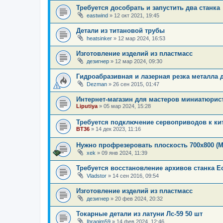
Требуется дособрать и запустить два станка
eastwind
»
12 окт 2021, 19:45
Детали из титановой трубы
heatsinker
»
12 мар 2024, 16:53
Изготовление изделий из пластмасс
дезигнер
»
12 мар 2024, 09:30
Гидроабразивная и лазерная резка металла д
Dezman
»
26 сен 2015, 01:47
Интернет-магазин для мастеров миниатюрис
Liputiya
»
05 мар 2024, 15:28
Требуется подключение сервоприводов к к
BT36
»
14 дек 2023, 11:16
Нужно профрезеровать плоскость 700х800 (М
xek
»
09 янв 2024, 11:39
Требуется восстановление архивов станка E
Vladstor
»
14 сен 2016, 09:54
Изготовление изделий из пластмасс
дезигнер
»
20 фев 2024, 20:32
Токарные детали из латуни Лс-59 50 шт
Ibragim59
»
14 фев 2024, 12:46