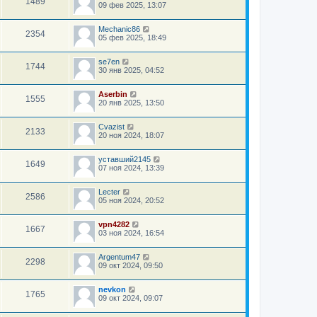
1489
09 фев 2025, 13:07
Mechanic86
2354
05 фев 2025, 18:49
se7en
1744
30 янв 2025, 04:52
Aserbin
1555
20 янв 2025, 13:50
Cvazist
2133
20 ноя 2024, 18:07
уставший2145
1649
07 ноя 2024, 13:39
Lecter
2586
05 ноя 2024, 20:52
vpn4282
1667
03 ноя 2024, 16:54
Argentum47
2298
09 окт 2024, 09:50
nevkon
1765
09 окт 2024, 09:07