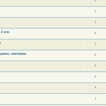
0
5
1
2 оси.
0
р
7
анит, синтегран.
0
5
0
4
1