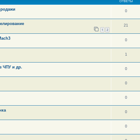
ОТВЕТЫ
продажи
0
делирование
21
1
2
Mach3
0
1
в ЧПУ и др.
0
0
0
нка
0
0