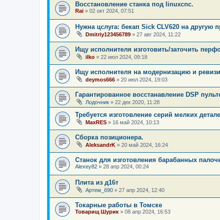
Восстановление станка под linuxcnc.
Rai
»
02 окт 2024, 07:51
Нужна цслуга: бекап Sick CLV620 на другую 
Dmitriy123456789
»
27 авг 2024, 11:22
Ищу исполнителя изготовить/заточить перф
ilko
»
22 июл 2024, 09:18
Ищу исполнителя на модернизацию и ревизию
deymos666
»
20 июл 2024, 19:03
Гарантированное восстанавление DSP пульто
Лодочник
»
22 дек 2020, 11:28
Требуется изготовление серий мелких детал
MaxRES
»
16 май 2024, 10:13
Сборка позиционера.
AleksandrK
»
20 май 2024, 16:24
Станок для изготовления барабанных палоч
Alexey82
»
28 апр 2024, 00:24
Плита из д16т
Артем_690
»
27 апр 2024, 12:40
Токарные работы в Томске
Товарищ Шурик
»
08 апр 2024, 16:53