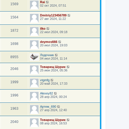
Rai
1569
02 окт 2024, 07:51
Dmitriy123456789
1564
27 авг 2024, 11:22
ilko
1872
22 июл 2024, 09:18
deymos666
1698
20 июл 2024, 19:03
Лодочник
8955
04 июл 2024, 11:14
Товарищ Шурик
2046
25 июн 2024, 05:36
vtgmfg
1999
20 май 2024, 17:33
Alexey82
1996
28 апр 2024, 00:24
Артем_690
1963
27 апр 2024, 12:40
Товарищ Шурик
2040
08 апр 2024, 16:53