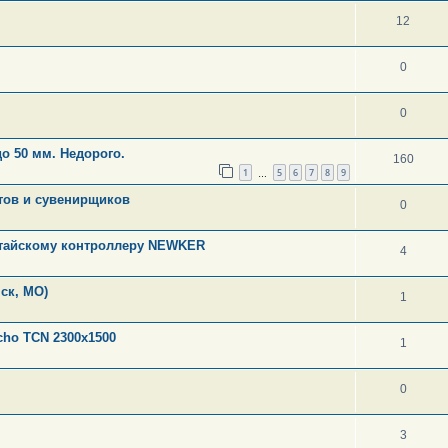
12
0
0
о 50 мм. Недорого.
160
1
5
6
7
8
9
…
тов и сувенирщиков
0
итайскому контроллеру NEWKER
4
ск, МО)
1
cho TCN 2300x1500
1
0
3