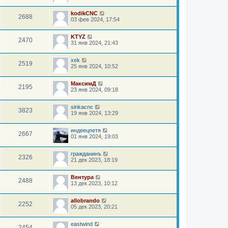
kodikCNC
2688
03 фев 2024, 17:54
KTYZ
2470
31 янв 2024, 21:43
xek
2519
25 янв 2024, 10:52
МаксимД
2195
23 янв 2024, 09:18
sinkacnc
3823
19 янв 2024, 13:29
индеецпетя
2667
01 янв 2024, 19:03
гражданинъ
2326
21 дек 2023, 18:19
Вентура
2488
13 дек 2023, 10:12
allobrando
2252
05 дек 2023, 20:21
eastwind
2454