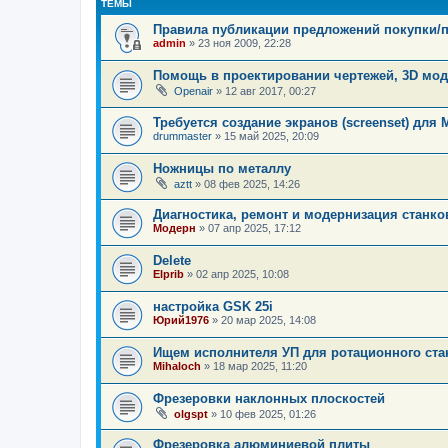
ТЕМЫ
Правила публикации предложений покупки/
admin
»
23 ноя 2009, 22:28
Помощь в проектировании чертежей, 3D мо
Openair
»
12 авг 2017, 00:27
Требуется создание экранов (screenset) для 
drummaster
»
15 май 2025, 20:09
Ножницы по металлу
aztt
»
08 фев 2025, 14:26
Диагностика, ремонт и модернизация станко
Модерн
»
07 апр 2025, 17:12
Delete
Elprib
»
02 апр 2025, 10:08
настройка GSK 25i
Юрий1976
»
20 мар 2025, 14:08
Ищем исполнителя УП для ротационного ста
Mihaloch
»
18 мар 2025, 11:20
Фрезеровки наклонных плоскостей
olgspt
»
10 фев 2025, 01:26
Фрезеровка алюминиевой плиты