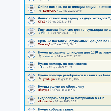
Online помощь по активации опций на станк
kodikCNC
»
19 янв 2024, 00:44
Делаю станок под задачу из двух хотендов 2
KTYZ
»
30 янв 2024, 14:56
Ищу знатока linux cnc для консультации по 
BOdrOFF
»
24 янв 2024, 13:14
Прямые поставки Зарубежных Брендов по Ро
МаксимД
»
23 янв 2024, 09:18
Нужен держатель шпинделя для 1310 из ал
sinkacnc
»
14 июл 2023, 22:57
Нужна помощь по пневматике
trafbite
»
26 дек 2023, 20:33
Нужна помощь разобраться в станке на базе 
yradugin
»
11 дек 2023, 13:53
Нужны услуги по сборке чпу
Вентура
»
13 дек 2023, 08:56
Гидроабразивая резка материалов в СПб
allobrando
»
05 дек 2023, 20:21
Нужно собрать станок