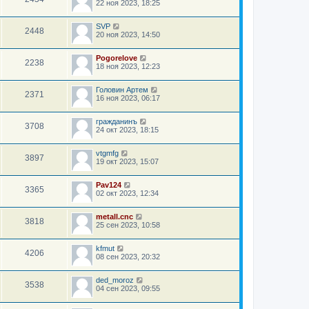
22 ноя 2023, 18:25
SVP
2448
20 ноя 2023, 14:50
Pogorelove
2238
18 ноя 2023, 12:23
Головин Артем
2371
16 ноя 2023, 06:17
гражданинъ
3708
24 окт 2023, 18:15
vtgmfg
3897
19 окт 2023, 15:07
Pav124
3365
02 окт 2023, 12:34
metall.cnc
3818
25 сен 2023, 10:58
kfmut
4206
08 сен 2023, 20:32
ded_moroz
3538
04 сен 2023, 09:55