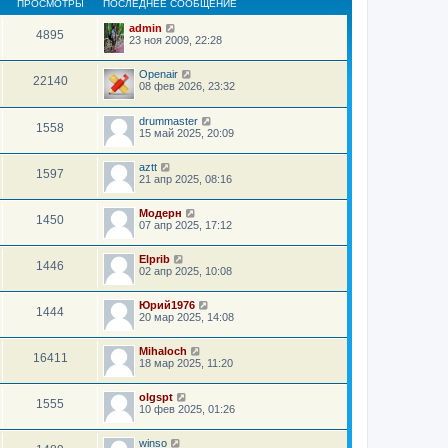
ПРОСМОТРЫ
ПОСЛЕДНЕЕ СООБЩЕНИЕ
admin
4895
23 ноя 2009, 22:28
Openair
22140
08 фев 2026, 23:32
drummaster
1558
15 май 2025, 20:09
aztt
1597
21 апр 2025, 08:16
Модерн
1450
07 апр 2025, 17:12
Elprib
1446
02 апр 2025, 10:08
Юрий1976
1444
20 мар 2025, 14:08
Mihaloch
16411
18 мар 2025, 11:20
olgspt
1555
10 фев 2025, 01:26
winso