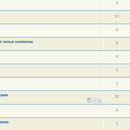
0
17
0
я литья силикона
0
0
2
1
овек
32
1
2
0
тиями
1