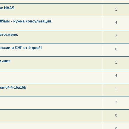
ах HAAS
1
,85мм - нужна консультация.
4
автосмене.
3
ссии и СНГ от 5 дней!
0
юминия
1
4
smc4-4-16a16b
1
2
0
0