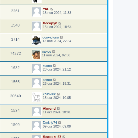
YAL
2261
18 ноя 2024, 11:33
Лесоруб
1540
15 ноя 2024, 18:54
donvictorio
3714
13 ноя 2024, 22:34
пансо
74272
11 ноя 2024, 02:38
копол
1632
23 окт 2024, 21:12
копол
1565
23 окт 2024, 19:31
kalinvick
20649
15 окт 2024, 10:05
Almond
1534
11 окт 2024, 10:01
Dmitriy74
1509
09 окт 2024, 09:09
Леонид_57