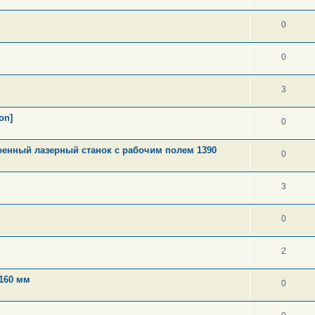
0
0
3
on]
0
оенный лазерный станок с рабочим полем 1390
0
3
0
2
160 мм
0