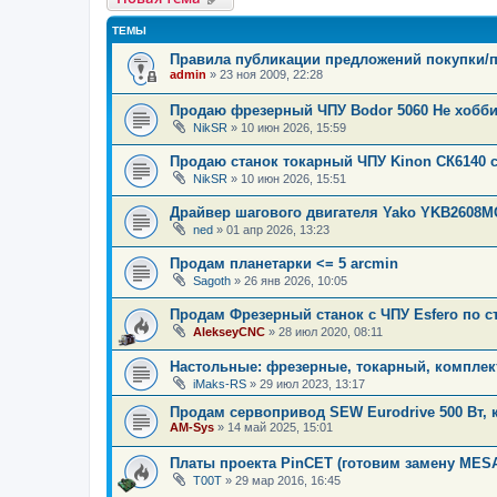
ТЕМЫ
Правила публикации предложений покупки/
admin
»
23 ноя 2009, 22:28
Продаю фрезерный ЧПУ Bodor 5060 Не хобб
NikSR
»
10 июн 2026, 15:59
Продаю станок токарный ЧПУ Kinon СК6140 
NikSR
»
10 июн 2026, 15:51
Драйвер шагового двигателя Yako YKB2608M
ned
»
01 апр 2026, 13:23
Продам планетарки <= 5 arcmin
Sagoth
»
26 янв 2026, 10:05
Продам Фрезерный станок с ЧПУ Esfero по с
AlekseyCNC
»
28 июл 2020, 08:11
Настольные: фрезерные, токарный, комплект
iMaks-RS
»
29 июл 2023, 13:17
Продам сервопривод SEW Eurodrive 500 Вт, к
AM-Sys
»
14 май 2025, 15:01
Платы проекта PinCET (готовим замену MESA
T00T
»
29 мар 2016, 16:45