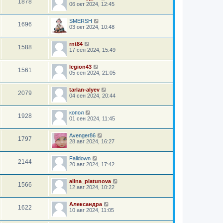
1878
06 окт 2024, 12:45
SMERSH
1696
03 окт 2024, 10:48
rnt84
1588
17 сен 2024, 15:49
legion43
1561
05 сен 2024, 21:05
tarlan-alyev
2079
04 сен 2024, 20:44
копол
1928
01 сен 2024, 11:45
Avenger86
1797
28 авг 2024, 16:27
Falldown
2144
20 авг 2024, 17:42
alina_platunova
1566
12 авг 2024, 10:22
Александра
1622
10 авг 2024, 11:05