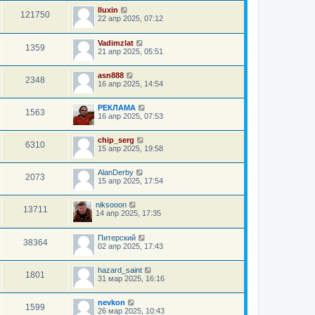
Iluxin
121750
22 апр 2025, 07:12
Vadimzlat
1359
21 апр 2025, 05:51
asn888
2348
16 апр 2025, 14:54
РЕКЛАМА
1563
16 апр 2025, 07:53
chip_serg
6310
15 апр 2025, 19:58
AlanDerby
2073
15 апр 2025, 17:54
niksooon
13711
14 апр 2025, 17:35
Питерский
38364
02 апр 2025, 17:43
hazard_saint
1801
31 мар 2025, 16:16
nevkon
1599
26 мар 2025, 10:43