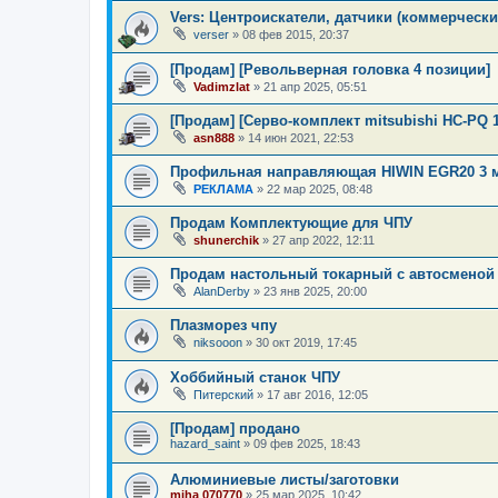
Vers: Центроискатели, датчики (коммерческ
verser
»
08 фев 2015, 20:37
[Продам] [Револьверная головка 4 позиции]
Vadimzlat
»
21 апр 2025, 05:51
[Продам] [Серво-комплект mitsubishi HC-PQ 
asn888
»
14 июн 2021, 22:53
Профильная направляющая HIWIN EGR20 3 м
РЕКЛАМА
»
22 мар 2025, 08:48
Продам Комплектующие для ЧПУ
shunerchik
»
27 апр 2022, 12:11
Продам настольный токарный с автосмено
AlanDerby
»
23 янв 2025, 20:00
Плазморез чпу
niksooon
»
30 окт 2019, 17:45
Хоббийный станок ЧПУ
Питерский
»
17 авг 2016, 12:05
[Продам] продано
hazard_saint
»
09 фев 2025, 18:43
Алюминиевые листы/заготовки
miha 070770
»
25 мар 2025, 10:42