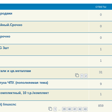
ОТВЕТЫ
продажи
0
ийный.Срочно
0
срочно
0
G 3шт
1
1
тали и цв.металлам
31
1
2
уха ЧПУ. (пополняемая тема)
9
омплектный, 10 т.р./комплект
1
) linuxcnc
859
1
39
40
41
42
43
…