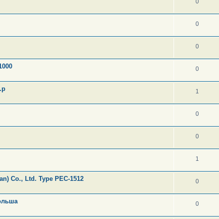
0
0
0
1000
0
.р
1
0
0
1
n) Co., Ltd. Type PEC-1512
0
ольша
0