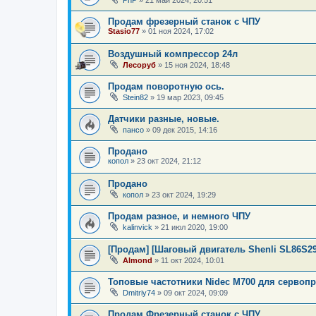
Продам фрезерный станок с ЧПУ
Stasio77
»
01 ноя 2024, 17:02
Воздушный компрессор 24л
Лесоруб
»
15 ноя 2024, 18:48
Продам поворотную ось.
Stein82
»
19 мар 2023, 09:45
Датчики разные, новые.
пансо
»
09 дек 2015, 14:16
Продано
копол
»
23 окт 2024, 21:12
Продано
копол
»
23 окт 2024, 19:29
Продам разное, и немного ЧПУ
kalinvick
»
21 июл 2020, 19:00
[Продам] [Шаговый двигатель Shenli SL86S2
Almond
»
11 окт 2024, 10:01
Топовые частотники Nidec M700 для сервоп
Dmitriy74
»
09 окт 2024, 09:09
Продам Фрезерный станок с ЧПУ