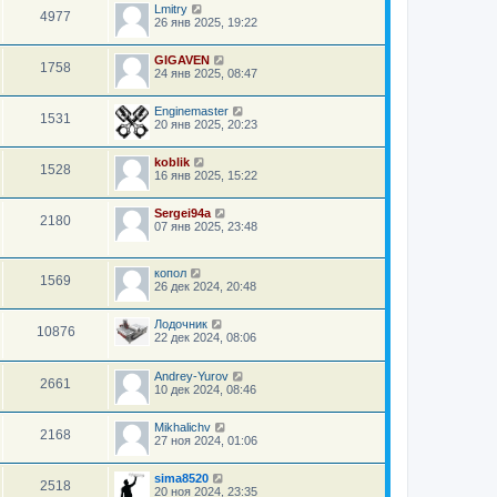
Lmitry
4977
26 янв 2025, 19:22
GIGAVEN
1758
24 янв 2025, 08:47
Enginemaster
1531
20 янв 2025, 20:23
koblik
1528
16 янв 2025, 15:22
Sergei94а
2180
07 янв 2025, 23:48
копол
1569
26 дек 2024, 20:48
Лодочник
10876
22 дек 2024, 08:06
Andrey-Yurov
2661
10 дек 2024, 08:46
Mikhalichv
2168
27 ноя 2024, 01:06
sima8520
2518
20 ноя 2024, 23:35