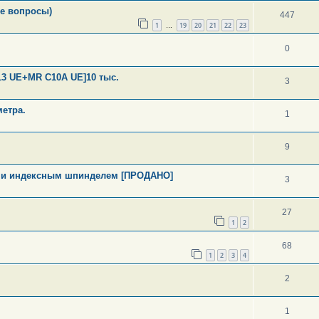
ие вопросы)
447
1
19
20
21
22
23
…
0
13 UE+MR C10A UE]10 тыс.
3
етра.
1
9
й и индексным шпинделем [ПРОДАНО]
3
27
1
2
68
1
2
3
4
2
1