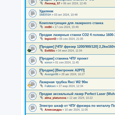
Леонид_57
»
06 окт 2024, 12:45
Удаляем
SMERSH
»
03 окт 2024, 10:48
Комплектующие для лазерного станка
rnt84
»
17 сен 2024, 15:49
Продам лазерные станки СО2 4 головы 1600-
legion43
»
05 сен 2024, 21:05
[Продам] [ЧПУ фрезер 1200/900/120] 2,2kw160т
Evil55is
»
04 июл 2024, 11:04
[Продам] станина ЧПУ проект
копол
»
01 сен 2024, 11:45
[Продам] [Вектроник А2РП]
Avenger86
»
28 авг 2024, 16:27
Лазерная трубка Reci W2 90w
Falldown
»
27 мар 2024, 12:34
Продам аксиальный лазер Perfect Laser (Wuha
alina_platunova
»
12 авг 2024, 10:22
Электро шкаф от ЧПУ фрезера по металлу П
Александра
»
10 авг 2024, 11:05