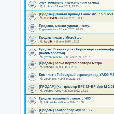
электропанель карусельного станка
Lmitry
»
24 ноя 2017, 23:43
[Продам] [Новый привод Fanuc AiSP 5.5HV-B 
GIGAVEN
»
24 янв 2025, 08:47
Продано, можно удалить тему.
Enginemaster
»
20 янв 2025, 20:23
Продам плазму MicroStep
koblik
»
16 янв 2025, 15:22
Продам Станина для сборки вертикально-фр
(полимербетон)
уставший2145
»
06 ноя 2024, 13:37
[Продам] балка портал полтора метра
копол
»
26 дек 2024, 20:48
Комплект: Гибридный сервопривод YAKO MS
Лодочник
»
09 июл 2021, 15:47
[ПРОДАМ] [Контроллер EP7i92+EP-dptr-M 2.01
Andrey-Yurov
»
21 ноя 2022, 17:19
Продам токарный станок с ЧПУ.
Mikhalichv
»
09 ноя 2024, 11:58
[Продам] Контроллер Mycnc ET7
PnP
»
21 май 2024, 20:51