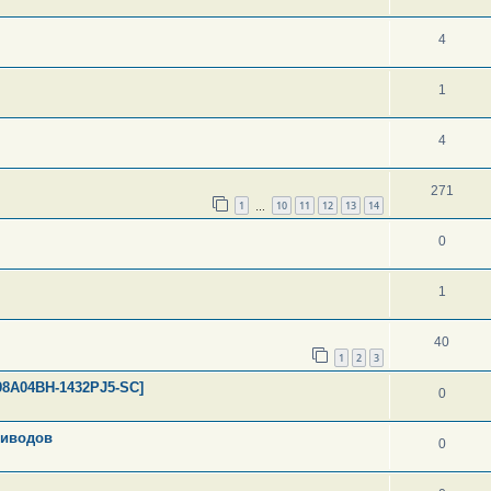
4
1
4
271
1
10
11
12
13
14
…
0
1
40
1
2
3
98A04BH-1432PJ5-SC]
0
риводов
0