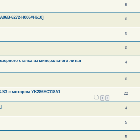
9
A06B-6272-H006#H610]
0
0
0
езерного станка из минерального литья
4
0
-S3 с мотором YK286EC118A1
22
1
2
]
4
5
5