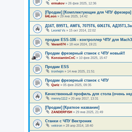
ermakov
»
26 фев 2025, 12:36
[Продам] [Комплектующие для ЧПУ фрезера]
64Leon
»
29 янв 2025, 14:42
Д16Т, В95Т1, АМГ6, 7075Т6, 6061Т6, АД35Т1,
Leonid Vs
»
15 окт 2014, 22:02
продам ESS-106 - контроллер ЧПУ для Mach3
Vavan074
»
18 ноя 2024, 19:21
Продам фрезерный станок с ЧПУ новый!!
KonstantinCnC
»
10 фев 2025, 15:47
Продам ESS
tronhejm
»
14 янв 2025, 21:51
Продам фрезерный станок с ЧПУ
Qariz
»
05 фев 2025, 09:35
Качественный профиль для стола (очень не
menny1112
»
20 апр 2017, 13:31
[Продам] [Краткое название]
ZANDERFISH
»
29 янв 2025, 21:49
Станки с ЧПУ Вектроник
vektron
»
28 апр 2014, 18:40