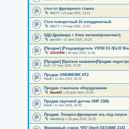
стол от фрезерного станка
MiG77
»
24 мар 2025, 13:31
Стол поворотный 2х координатный
MiG77
»
24 мар 2025, 13:24
ШД+Драйвера + блок питания(комплект)
gess05
»
21 фев 2025, 15:28
[Продам] [Резцедердатель VDI50 D1-50x32 Bis
GIGAVEN
»
08 мар 2025, 11:40
[Продам] [Краткое название]Продам недостр
KuZ
»
07 мар 2025, 15:30
Продам SINUMERIK HT2
Raulf
»
11 июл 2015, 06:32
Продам станочное оборудование
Maxik87
»
28 фев 2025, 05:09
Продам круговой датчик ЛИР-158Б
Raulf
»
11 июл 2015, 06:40
Продам. Токарно-фрезерная ось под патрон 
AlanDerby
»
26 фев 2025, 18:35
Фрезерный станок ЧПУ Utech:SESAME 2141