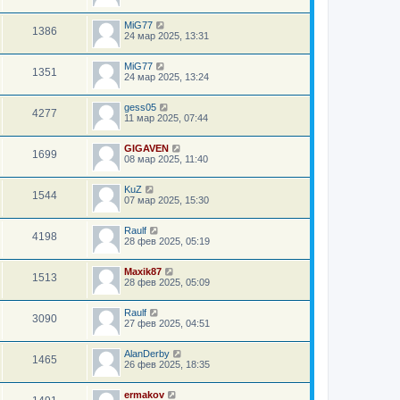
MiG77
1386
24 мар 2025, 13:31
MiG77
1351
24 мар 2025, 13:24
gess05
4277
11 мар 2025, 07:44
GIGAVEN
1699
08 мар 2025, 11:40
KuZ
1544
07 мар 2025, 15:30
Raulf
4198
28 фев 2025, 05:19
Maxik87
1513
28 фев 2025, 05:09
Raulf
3090
27 фев 2025, 04:51
AlanDerby
1465
26 фев 2025, 18:35
ermakov