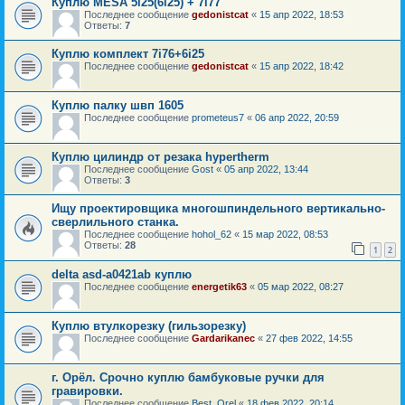
Куплю MESA 5i25(6i25) + 7i77
Последнее сообщение
gedonistcat
«
15 апр 2022, 18:53
Ответы:
7
Куплю комплект 7i76+6i25
Последнее сообщение
gedonistcat
«
15 апр 2022, 18:42
Куплю палку швп 1605
Последнее сообщение
prometeus7
«
06 апр 2022, 20:59
Куплю цилиндр от резака hypertherm
Последнее сообщение
Gost
«
05 апр 2022, 13:44
Ответы:
3
Ищу проектировщика многошпиндельного вертикально-
сверлильного станка.
Последнее сообщение
hohol_62
«
15 мар 2022, 08:53
Ответы:
28
1
2
delta asd-a0421ab куплю
Последнее сообщение
energetik63
«
05 мар 2022, 08:27
Куплю втулкорезку (гильзорезку)
Последнее сообщение
Gardarikanec
«
27 фев 2022, 14:55
г. Орёл. Срочно куплю бамбуковые ручки для
гравировки.
Последнее сообщение
Best_Orel
«
18 фев 2022, 20:14