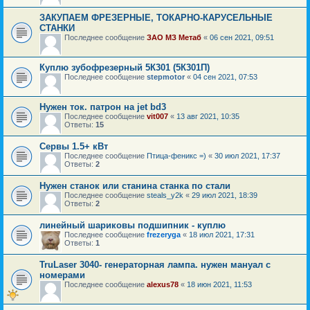
ЗАКУПАЕМ ФРЕЗЕРНЫЕ, ТОКАРНО-КАРУСЕЛЬНЫЕ
СТАНКИ
Последнее сообщение
ЗАО МЗ Метаб
«
06 сен 2021, 09:51
Куплю зубофрезерный 5К301 (5К301П)
Последнее сообщение
stepmotor
«
04 сен 2021, 07:53
Нужен ток. патрон на jet bd3
Последнее сообщение
vit007
«
13 авг 2021, 10:35
Ответы:
15
Сервы 1.5+ кВт
Последнее сообщение
Птица-феникс =)
«
30 июл 2021, 17:37
Ответы:
2
Нужен станок или станина станка по стали
Последнее сообщение
steals_y2k
«
29 июл 2021, 18:39
Ответы:
2
линейный шариковы подшипник - куплю
Последнее сообщение
frezeryga
«
18 июл 2021, 17:31
Ответы:
1
TruLaser 3040- генераторная лампа. нужен мануал с
номерами
Последнее сообщение
alexus78
«
18 июн 2021, 11:53