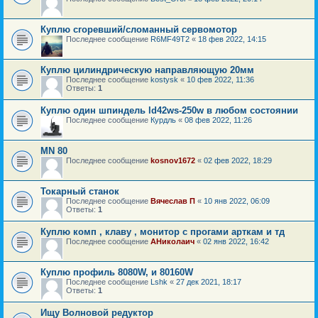
Куплю сгоревший/сломанный сервомотор
Последнее сообщение
R6MF49T2
«
18 фев 2022, 14:15
Куплю цилиндрическую направляющую 20мм
Последнее сообщение
kostysk
«
10 фев 2022, 11:36
Ответы:
1
Куплю один шпиндель ld42ws-250w в любом состоянии
Последнее сообщение
Курдль
«
08 фев 2022, 11:26
MN 80
Последнее сообщение
kosnov1672
«
02 фев 2022, 18:29
Токарный станок
Последнее сообщение
Вячеслав П
«
10 янв 2022, 06:09
Ответы:
1
Куплю комп , клаву , монитор с прогами арткам и тд
Последнее сообщение
АНиколаич
«
02 янв 2022, 16:42
Куплю профиль 8080W, и 80160W
Последнее сообщение
Lshk
«
27 дек 2021, 18:17
Ответы:
1
Ищу Волновой редуктор