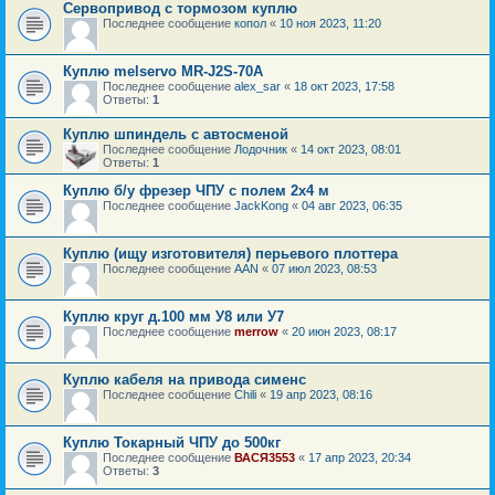
Сервопривод с тормозом куплю
Последнее сообщение
копол
«
10 ноя 2023, 11:20
Куплю melservo MR-J2S-70A
Последнее сообщение
alex_sar
«
18 окт 2023, 17:58
Ответы:
1
Куплю шпиндель с автосменой
Последнее сообщение
Лодочник
«
14 окт 2023, 08:01
Ответы:
1
Куплю б/у фрезер ЧПУ с полем 2х4 м
Последнее сообщение
JackKong
«
04 авг 2023, 06:35
Куплю (ищу изготовителя) перьевого плоттера
Последнее сообщение
AAN
«
07 июл 2023, 08:53
Куплю круг д.100 мм У8 или У7
Последнее сообщение
merrow
«
20 июн 2023, 08:17
Куплю кабеля на привода сименс
Последнее сообщение
Chili
«
19 апр 2023, 08:16
Куплю Токарный ЧПУ до 500кг
Последнее сообщение
ВАСЯ3553
«
17 апр 2023, 20:34
Ответы:
3