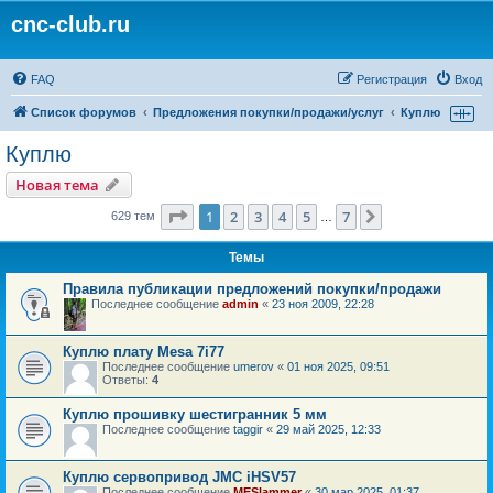
cnc-club.ru
FAQ
Регистрация
Вход
Список форумов
Предложения покупки/продажи/услуг
Куплю
Куплю
Новая тема
Страница
1
из
7
1
2
3
4
5
7
След.
629 тем
…
Темы
Правила публикации предложений покупки/продажи
Последнее сообщение
admin
«
23 ноя 2009, 22:28
Куплю плату Mesa 7i77
Последнее сообщение
umerov
«
01 ноя 2025, 09:51
Ответы:
4
Куплю прошивку шестигранник 5 мм
Последнее сообщение
taggir
«
29 май 2025, 12:33
Куплю сервопривод JMC iHSV57
Последнее сообщение
MESlammer
«
30 мар 2025, 01:37