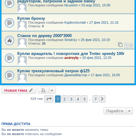
редуктором, патроном и заднюю бабку
Последнее сообщение
hlcustom
«
03 мар 2021, 15:08
Куплю бронзу
Последнее сообщение
Kupfershcmidt
«
27 фев 2021, 21:16
Ответы:
4
Станок по дереву 2000*3000
Последнее сообщение
Smoln1y
«
26 фев 2021, 10:19
Ответы:
26
1
2
Куплю вращатель \ поворотник для Trotec speedy 100r
Последнее сообщение
andreyfp
«
20 фев 2021, 12:25
Куплю трехкулачковый патрон ф125
Последнее сообщение
ДанилаМастер
«
17 фев 2021, 16:05
Новая тема
Страница
1
из
7
1
2
3
4
5
7
След.
629 тем
…
Перейти
ПРАВА ДОСТУПА
Вы
не можете
начинать темы
Вы
не можете
отвечать на сообщения