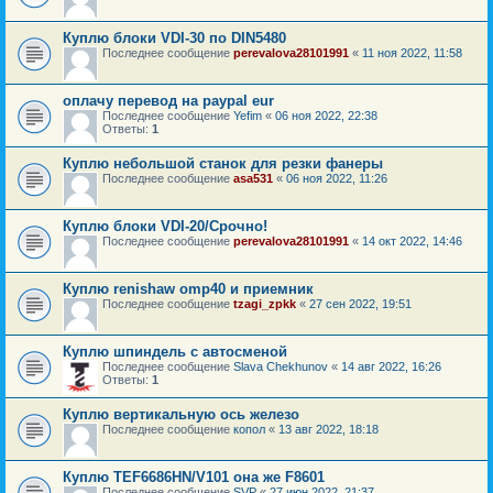
Куплю блоки VDI-30 по DIN5480
Последнее сообщение
perevalova28101991
«
11 ноя 2022, 11:58
оплачу перевод на paypal eur
Последнее сообщение
Yefim
«
06 ноя 2022, 22:38
Ответы:
1
Куплю небольшой станок для резки фанеры
Последнее сообщение
asa531
«
06 ноя 2022, 11:26
Куплю блоки VDI-20/Срочно!
Последнее сообщение
perevalova28101991
«
14 окт 2022, 14:46
Куплю renishaw omp40 и приемник
Последнее сообщение
tzagi_zpkk
«
27 сен 2022, 19:51
Куплю шпиндель с автосменой
Последнее сообщение
Slava Chekhunov
«
14 авг 2022, 16:26
Ответы:
1
Куплю вертикальную ось железо
Последнее сообщение
копол
«
13 авг 2022, 18:18
Куплю TEF6686HN/V101 она же F8601
Последнее сообщение
SVP
«
27 июн 2022, 21:37