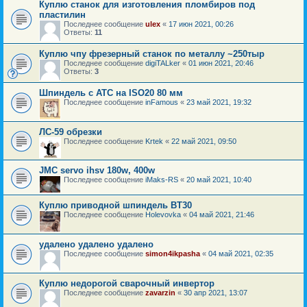
Куплю станок для изготовления пломбиров под
пластилин
Последнее сообщение
ulex
«
17 июн 2021, 00:26
Ответы:
11
Куплю чпу фрезерный станок по металлу ~250тыр
Последнее сообщение
digiTALker
«
01 июн 2021, 20:46
Ответы:
3
Шпиндель с ATC на ISO20 80 мм
Последнее сообщение
inFamous
«
23 май 2021, 19:32
ЛС-59 обрезки
Последнее сообщение
Krtek
«
22 май 2021, 09:50
JMC servo ihsv 180w, 400w
Последнее сообщение
iMaks-RS
«
20 май 2021, 10:40
Куплю приводной шпиндель BT30
Последнее сообщение
Holevovka
«
04 май 2021, 21:46
удалено удалено удалено
Последнее сообщение
simon4ikpasha
«
04 май 2021, 02:35
Куплю недорогой сварочный инвертор
Последнее сообщение
zavarzin
«
30 апр 2021, 13:07