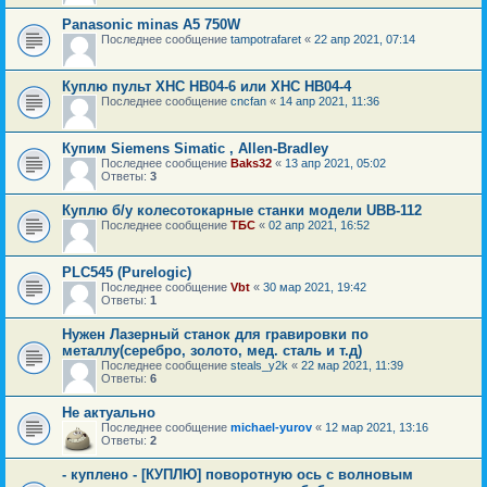
Panasonic minas A5 750W
Последнее сообщение
tampotrafaret
«
22 апр 2021, 07:14
Куплю пульт XHC HB04-6 или XHC HB04-4
Последнее сообщение
cncfan
«
14 апр 2021, 11:36
Купим Siemens Simatic , Allen-Bradley
Последнее сообщение
Baks32
«
13 апр 2021, 05:02
Ответы:
3
Куплю б/у колесотокарные станки модели UBB-112
Последнее сообщение
ТБС
«
02 апр 2021, 16:52
PLC545 (Purelogic)
Последнее сообщение
Vbt
«
30 мар 2021, 19:42
Ответы:
1
Нужен Лазерный станок для гравировки по
металлу(серебро, золото, мед. сталь и т.д)
Последнее сообщение
steals_y2k
«
22 мар 2021, 11:39
Ответы:
6
Не актуально
Последнее сообщение
michael-yurov
«
12 мар 2021, 13:16
Ответы:
2
- куплено - [КУПЛЮ] поворотную ось с волновым