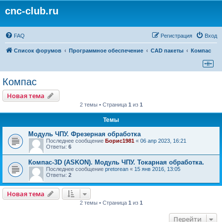
cnc-club.ru
FAQ
Регистрация
Вход
Список форумов
Программное обеспечение
CAD пакеты
Компас
Компас
Новая тема
2 темы • Страница
1
из
1
Темы
Модуль ЧПУ. Фрезерная обработка
Последнее сообщение
Борис1981
«
06 апр 2023, 16:21
Ответы:
6
Компас-3D (ASKON). Модуль ЧПУ. Токарная обработка.
Последнее сообщение
pretorean
«
15 янв 2016, 13:05
Ответы:
2
Новая тема
2 темы • Страница
1
из
1
Перейти