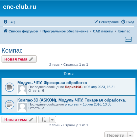
cnc-club.ru
FAQ
Регистрация
Вход
Список форумов
Программное обеспечение
CAD пакеты
Компас
Компас
Новая тема
2 темы • Страница
1
из
1
Темы
Модуль ЧПУ. Фрезерная обработка
Последнее сообщение
Борис1981
«
06 апр 2023, 16:21
Ответы:
6
Компас-3D (ASKON). Модуль ЧПУ. Токарная обработка.
Последнее сообщение
pretorean
«
15 янв 2016, 13:05
Ответы:
2
Новая тема
2 темы • Страница
1
из
1
Перейти