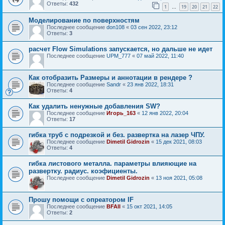
Ответы:
432
1
19
20
21
22
…
Моделирование по поверхностям
Последнее сообщение
don108
«
03 сен 2022, 23:12
Ответы:
3
расчет Flow Simulations запускается, но дальше не идет
Последнее сообщение
UPM_777
«
07 май 2022, 11:40
Как отобразить Размеры и аннотации в рендере ?
Последнее сообщение
Sandr
«
23 янв 2022, 18:31
Ответы:
4
Как удалить ненужные добавления SW?
Последнее сообщение
Игорь_163
«
12 янв 2022, 20:04
Ответы:
17
гибка труб с подрезкой и без. развертка на лазер ЧПУ.
Последнее сообщение
Dimetil Gidrozin
«
15 дек 2021, 08:03
Ответы:
4
гибка листового металла. параметры влияющие на
развертку. радиус. коэфициенты.
Последнее сообщение
Dimetil Gidrozin
«
13 ноя 2021, 05:08
Прошу помощи с опреатором IF
Последнее сообщение
BFAll
«
15 окт 2021, 14:05
Ответы:
2