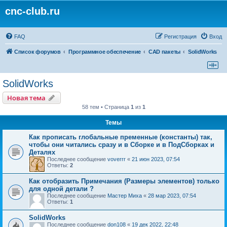
cnc-club.ru
FAQ
Регистрация
Вход
Список форумов
Программное обеспечение
CAD пакеты
SolidWorks
SolidWorks
Новая тема
58 тем • Страница
1
из
1
Темы
Как прописать глобальные пременные (константы) так,
чтобы они читались сразу и в Сборке и в ПодСборках и
Деталях
Последнее сообщение
voverrr
«
21 июн 2023, 07:54
Ответы:
2
Как отобразить Примечания (Размеры элементов) только
для одной детали ?
Последнее сообщение
Мастер Миха
«
28 мар 2023, 07:54
Ответы:
1
SolidWorks
Последнее сообщение
don108
«
19 дек 2022, 22:48