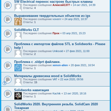
SW Electrical перенос настроек быстрых клавиш
Последнее сообщение
Алексей1377
«
14 окт 2021, 14:39
Ответы:
4
Выравнивание твердотельных объектов из igs
Последнее сообщение
voverrr
«
24 апр 2021, 10:37
Ответы:
1
SolidWorks CLT
Последнее сообщение
Прок
«
03 апр 2021, 15:23
Проблема с импортом файлов STL в Solidworks - Please
help !
Последнее сообщение
Uniksoid
«
27 фев 2021, 11:00
Ответы:
2
Проблема c .sldprt файлами.
Последнее сообщение
xenon-alien
«
20 фев 2021, 16:54
Ответы:
1
Материалы древесина wood в SolidWorks
Последнее сообщение
VAT
«
22 ноя 2020, 09:56
Ответы:
15
Solidworks навигация
Последнее сообщение
Kachik
«
13 окт 2020, 18:16
Ответы:
1
SolidWorks 2020. Внутренняя резьба. SolidCam 2020
Токарная