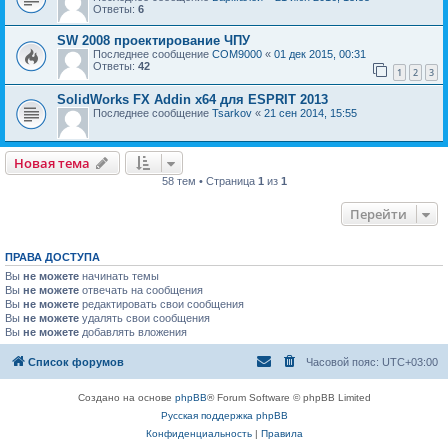
Ответы:
6
SW 2008 проектирование ЧПУ
Последнее сообщение
COM9000
«
01 дек 2015, 00:31
Ответы:
42
1
2
3
SolidWorks FX Addin x64 для ESPRIT 2013
Последнее сообщение
Tsarkov
«
21 сен 2014, 15:55
Новая тема
58 тем • Страница
1
из
1
Перейти
ПРАВА ДОСТУПА
Вы
не можете
начинать темы
Вы
не можете
отвечать на сообщения
Вы
не можете
редактировать свои сообщения
Вы
не можете
удалять свои сообщения
Вы
не можете
добавлять вложения
Список форумов
Часовой пояс:
UTC+03:00
Создано на основе
phpBB
® Forum Software © phpBB Limited
Русская поддержка phpBB
Конфиденциальность
|
Правила