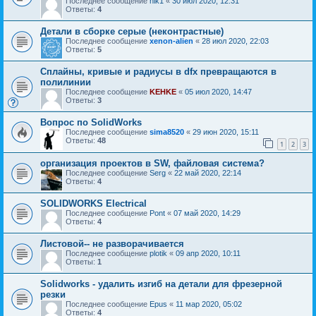
Последнее сообщение
nik1
«
30 июл 2020, 12:31
Ответы:
4
Детали в сборке серые (неконтрастные)
Последнее сообщение
xenon-alien
«
28 июл 2020, 22:03
Ответы:
5
Сплайны, кривые и радиусы в dfx превращаются в
полилинии
Последнее сообщение
KEHKE
«
05 июл 2020, 14:47
Ответы:
3
Вопрос по SolidWorks
Последнее сообщение
sima8520
«
29 июн 2020, 15:11
Ответы:
48
1
2
3
организация проектов в SW, файловая система?
Последнее сообщение
Serg
«
22 май 2020, 22:14
Ответы:
4
SOLIDWORKS Electrical
Последнее сообщение
Pont
«
07 май 2020, 14:29
Ответы:
4
Листовой-- не разворачивается
Последнее сообщение
plotik
«
09 апр 2020, 10:11
Ответы:
1
Solidworks - удалить изгиб на детали для фрезерной
резки
Последнее сообщение
Epus
«
11 мар 2020, 05:02
Ответы:
4