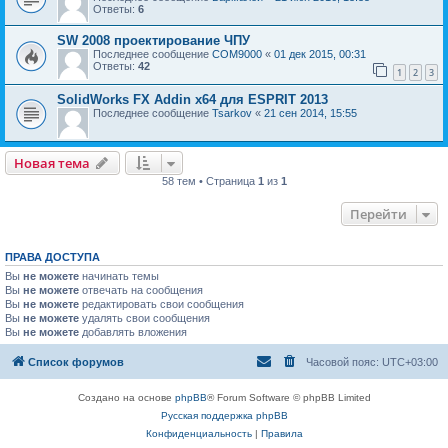
Ответы:
6
SW 2008 проектирование ЧПУ
Последнее сообщение
COM9000
«
01 дек 2015, 00:31
Ответы:
42
1
2
3
SolidWorks FX Addin x64 для ESPRIT 2013
Последнее сообщение
Tsarkov
«
21 сен 2014, 15:55
Новая тема
58 тем • Страница
1
из
1
Перейти
ПРАВА ДОСТУПА
Вы
не можете
начинать темы
Вы
не можете
отвечать на сообщения
Вы
не можете
редактировать свои сообщения
Вы
не можете
удалять свои сообщения
Вы
не можете
добавлять вложения
Список форумов
Часовой пояс:
UTC+03:00
Создано на основе
phpBB
® Forum Software © phpBB Limited
Русская поддержка phpBB
Конфиденциальность
|
Правила