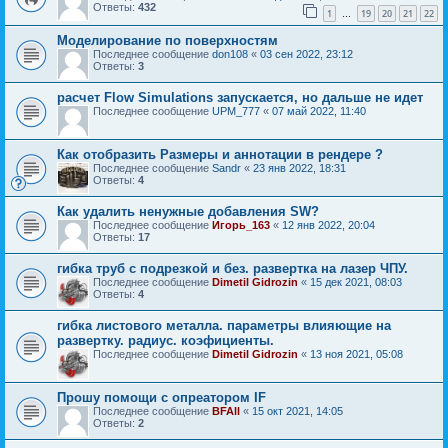
Ответы:
432
1
19
20
21
22
…
Моделирование по поверхностям
Последнее сообщение
don108
«
03 сен 2022, 23:12
Ответы:
3
расчет Flow Simulations запускается, но дальше не идет
Последнее сообщение
UPM_777
«
07 май 2022, 11:40
Как отобразить Размеры и аннотации в рендере ?
Последнее сообщение
Sandr
«
23 янв 2022, 18:31
Ответы:
4
Как удалить ненужные добавления SW?
Последнее сообщение
Игорь_163
«
12 янв 2022, 20:04
Ответы:
17
гибка труб с подрезкой и без. развертка на лазер ЧПУ.
Последнее сообщение
Dimetil Gidrozin
«
15 дек 2021, 08:03
Ответы:
4
гибка листового металла. параметры влияющие на
развертку. радиус. коэфициенты.
Последнее сообщение
Dimetil Gidrozin
«
13 ноя 2021, 05:08
Прошу помощи с опреатором IF
Последнее сообщение
BFAll
«
15 окт 2021, 14:05
Ответы:
2