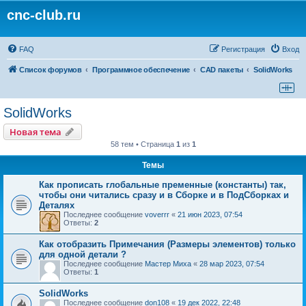
cnc-club.ru
FAQ
Регистрация
Вход
Список форумов
Программное обеспечение
CAD пакеты
SolidWorks
SolidWorks
Новая тема
58 тем • Страница
1
из
1
Темы
Как прописать глобальные пременные (константы) так,
чтобы они читались сразу и в Сборке и в ПодСборках и
Деталях
Последнее сообщение
voverrr
«
21 июн 2023, 07:54
Ответы:
2
Как отобразить Примечания (Размеры элементов) только
для одной детали ?
Последнее сообщение
Мастер Миха
«
28 мар 2023, 07:54
Ответы:
1
SolidWorks
Последнее сообщение
don108
«
19 дек 2022, 22:48