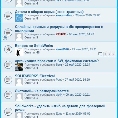
Последнее сообщение
nik1
«
30 июл 2020, 12:31
Ответы:
4
Детали в сборке серые (неконтрастные)
Последнее сообщение
xenon-alien
«
28 июл 2020, 22:03
Ответы:
5
Сплайны, кривые и радиусы в dfx превращаются в
полилинии
Последнее сообщение
KEHKE
«
05 июл 2020, 14:47
Ответы:
3
Вопрос по SolidWorks
Последнее сообщение
sima8520
«
29 июн 2020, 15:11
Ответы:
48
1
2
3
организация проектов в SW, файловая система?
Последнее сообщение
Serg
«
22 май 2020, 22:14
Ответы:
4
SOLIDWORKS Electrical
Последнее сообщение
Pont
«
07 май 2020, 14:29
Ответы:
4
Листовой-- не разворачивается
Последнее сообщение
plotik
«
09 апр 2020, 10:11
Ответы:
1
Solidworks - удалить изгиб на детали для фрезерной
резки
Последнее сообщение
Epus
«
11 мар 2020, 05:02
Ответы:
4