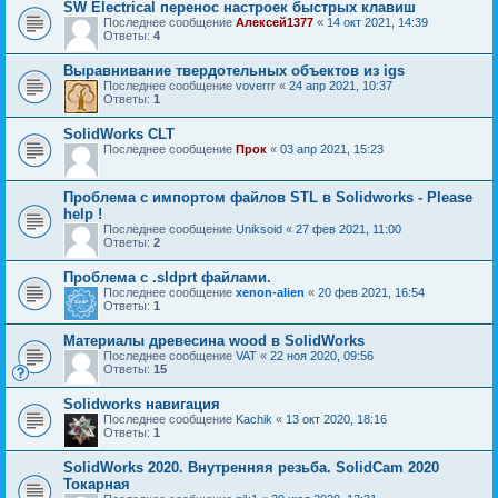
SW Electrical перенос настроек быстрых клавиш
Последнее сообщение
Алексей1377
«
14 окт 2021, 14:39
Ответы:
4
Выравнивание твердотельных объектов из igs
Последнее сообщение
voverrr
«
24 апр 2021, 10:37
Ответы:
1
SolidWorks CLT
Последнее сообщение
Прок
«
03 апр 2021, 15:23
Проблема с импортом файлов STL в Solidworks - Please
help !
Последнее сообщение
Uniksoid
«
27 фев 2021, 11:00
Ответы:
2
Проблема c .sldprt файлами.
Последнее сообщение
xenon-alien
«
20 фев 2021, 16:54
Ответы:
1
Материалы древесина wood в SolidWorks
Последнее сообщение
VAT
«
22 ноя 2020, 09:56
Ответы:
15
Solidworks навигация
Последнее сообщение
Kachik
«
13 окт 2020, 18:16
Ответы:
1
SolidWorks 2020. Внутренняя резьба. SolidCam 2020
Токарная