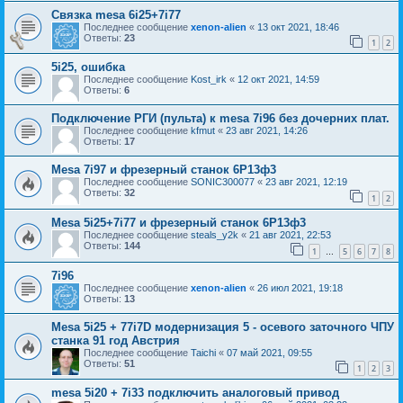
Связка mesa 6i25+7i77
Последнее сообщение
xenon-alien
«
13 окт 2021, 18:46
Ответы:
23
1
2
5i25, ошибка
Последнее сообщение
Kost_irk
«
12 окт 2021, 14:59
Ответы:
6
Подключение РГИ (пульта) к mesa 7i96 без дочерних плат.
Последнее сообщение
kfmut
«
23 авг 2021, 14:26
Ответы:
17
Mesa 7i97 и фрезерный станок 6Р13ф3
Последнее сообщение
SONIC300077
«
23 авг 2021, 12:19
Ответы:
32
1
2
Mesa 5i25+7i77 и фрезерный станок 6Р13ф3
Последнее сообщение
steals_y2k
«
21 авг 2021, 22:53
Ответы:
144
1
5
6
7
8
…
7i96
Последнее сообщение
xenon-alien
«
26 июл 2021, 19:18
Ответы:
13
Mesa 5i25 + 77i7D модернизация 5 - осевого заточного ЧПУ
станка 91 год Австрия
Последнее сообщение
Taichi
«
07 май 2021, 09:55
Ответы:
51
1
2
3
mesa 5i20 + 7i33 подключить аналоговый привод