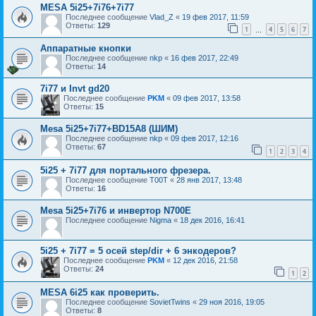
MESA 5i25+7i76+7i77
Последнее сообщение
Vlad_Z
«
19 фев 2017, 11:59
Ответы:
129
1
4
5
6
7
…
Аппаратные кнопки
Последнее сообщение
nkp
«
16 фев 2017, 22:49
Ответы:
14
7i77 и Invt gd20
Последнее сообщение
PKM
«
09 фев 2017, 13:58
Ответы:
15
Mesa 5i25+7i77+BD15A8 (ШИМ)
Последнее сообщение
nkp
«
09 фев 2017, 12:16
Ответы:
67
1
2
3
4
5i25 + 7i77 для портального фрезера.
Последнее сообщение
T00T
«
28 янв 2017, 13:48
Ответы:
16
Mesa 5i25+7i76 и инвертор N700E
Последнее сообщение
Nigma
«
18 дек 2016, 16:41
5i25 + 7i77 = 5 осей step/dir + 6 энкодеров?
Последнее сообщение
PKM
«
12 дек 2016, 21:58
Ответы:
24
1
2
MESA 6i25 как проверить.
Последнее сообщение
SovietTwins
«
29 ноя 2016, 19:05
Ответы:
8