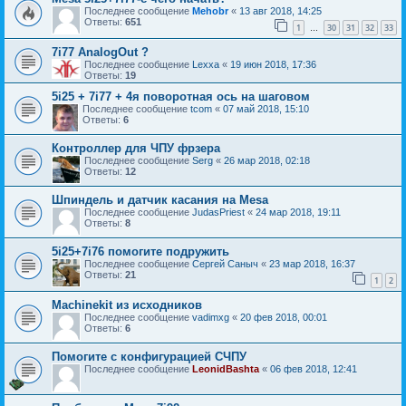
Последнее сообщение
Mehobr
«
13 авг 2018, 14:25
Ответы:
651
1
30
31
32
33
…
7i77 AnalogOut ?
Последнее сообщение
Lexxa
«
19 июн 2018, 17:36
Ответы:
19
5i25 + 7i77 + 4я поворотная ось на шаговом
Последнее сообщение
tcom
«
07 май 2018, 15:10
Ответы:
6
Контроллер для ЧПУ фрзера
Последнее сообщение
Serg
«
26 мар 2018, 02:18
Ответы:
12
Шпиндель и датчик касания на Mesa
Последнее сообщение
JudasPriest
«
24 мар 2018, 19:11
Ответы:
8
5i25+7i76 помогите подружить
Последнее сообщение
Сергей Саныч
«
23 мар 2018, 16:37
Ответы:
21
1
2
Machinekit из исходников
Последнее сообщение
vadimxg
«
20 фев 2018, 00:01
Ответы:
6
Помогите с конфигурацией СЧПУ
Последнее сообщение
LeonidBashta
«
06 фев 2018, 12:41