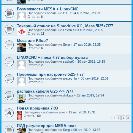
Возможности MESA + LinuxCNC
Последнее сообщение
D.L.
«
24 янв 2020, 20:29
Ответы:
6
Токарный станок на Simodrive 611, Mesa 5i25+7i77
Последнее сообщение
Lexxa
«
03 янв 2020, 20:35
Ответы:
11
Mesa или Kflop?
Последнее сообщение
Serg
«
17 дек 2019, 23:35
Ответы:
6
LINUXCNC + mesa 7i77 выбор пульта
Последнее сообщение
sashaK
«
10 сен 2019, 18:15
Ответы:
2
Проблемы при настройке 5i25-7i77
Последнее сообщение
alexey_br
«
03 сен 2019, 12:51
Ответы:
7
распайка кабеля 6i25 <-> 7i77
Последнее сообщение
dinkata
«
27 авг 2019, 19:34
Ответы:
1
Новая прошивка 7i93
Последнее сообщение
solo
«
19 авг 2019, 15:31
Ответы:
59
1
2
3
ПИД регулятор для MESA плат
Последнее сообщение
Serg
«
08 авг 2019, 13:15