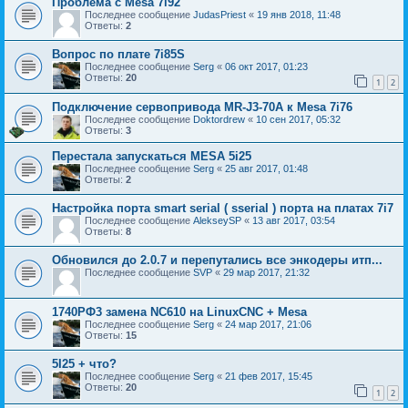
Проблема с Mesa 7i92
Последнее сообщение
JudasPriest
«
19 янв 2018, 11:48
Ответы:
2
Вопрос по плате 7i85S
Последнее сообщение
Serg
«
06 окт 2017, 01:23
Ответы:
20
1
2
Подключение сервопривода MR-J3-70A к Mesa 7i76
Последнее сообщение
Doktordrew
«
10 сен 2017, 05:32
Ответы:
3
Перестала запускаться MESA 5i25
Последнее сообщение
Serg
«
25 авг 2017, 01:48
Ответы:
2
Настройка порта smart serial ( sserial ) порта на платах 7i7
Последнее сообщение
AlekseySP
«
13 авг 2017, 03:54
Ответы:
8
Обновился до 2.0.7 и перепутались все энкодеры итп...
Последнее сообщение
SVP
«
29 мар 2017, 21:32
1740РФ3 замена NC610 на LinuxCNC + Mesa
Последнее сообщение
Serg
«
24 мар 2017, 21:06
Ответы:
15
5I25 + что?
Последнее сообщение
Serg
«
21 фев 2017, 15:45
Ответы:
20
1
2