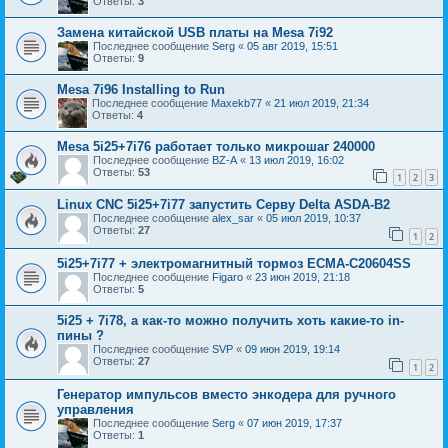
Ответы:
3
Замена китайской USB платы на Mesa 7i92
Последнее сообщение
Serg
«
05 авг 2019, 15:51
Ответы:
9
Mesa 7i96 Installing to Run
Последнее сообщение
Maxekb77
«
21 июл 2019, 21:34
Ответы:
4
Mesa 5i25+7i76 работает только микрошаг 240000
Последнее сообщение
BZ-A
«
13 июл 2019, 16:02
Ответы:
53
1
2
3
Linux CNC 5i25+7i77 запустить Серву Delta ASDA-B2
Последнее сообщение
alex_sar
«
05 июл 2019, 10:37
Ответы:
27
1
2
5i25+7i77 + электромагнитный тормоз ECMA-C20604SS
Последнее сообщение
Figaro
«
23 июн 2019, 21:18
Ответы:
5
5i25 + 7i78, а как-то можно получить хоть какие-то in-
пины ?
Последнее сообщение
SVP
«
09 июн 2019, 19:14
Ответы:
27
1
2
Генератор импульсов вместо энкодера для ручного
управления
Последнее сообщение
Serg
«
07 июн 2019, 17:37
Ответы:
1