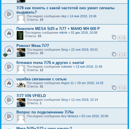
7i78 как понять с какой частотой оно умеет сигналы
выдавать?
Последнее сообщение
nkp
«
14 янв 2019, 19:46
Ответы:
10
Помогите MESA 5i25 и 7i77 + MAHO MH 600 P
Последнее сообщение
mikrik
«
02 дек 2018, 20:08
Ответы:
33
1
2
Ремонт Mesa 7i77
Последнее сообщение
Serg
«
22 ноя 2018, 00:01
Ответы:
33
1
2
firmware mesa 7i76 и других с sserial
Последнее сообщение
volomer
«
13 ноя 2018, 11:46
Ответы:
12
ошибка связанная с сетью
Последнее сообщение
Argon-11
«
29 окт 2018, 14:25
Ответы:
31
1
2
7i77 VIN VFIELD
Последнее сообщение
Serg
«
12 сен 2018, 22:14
Ответы:
1
Вопрос по подключению 7i76e
Последнее сообщение
Ace Ventura
«
02 сен 2018, 20:08
Mesa 5i25+7i77-с чего начать?