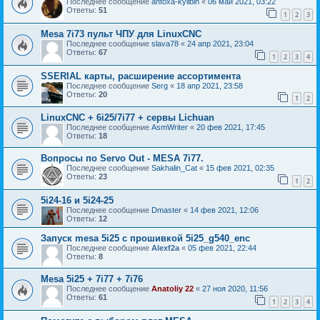
Последнее сообщение
antoxa-kylibin
«
06 май 2021, 03:22
Ответы:
51
1
2
3
Mesa 7i73 пульт ЧПУ для LinuxCNC
Последнее сообщение
slava78
«
24 апр 2021, 23:04
Ответы:
67
1
2
3
4
SSERIAL карты, расширение ассортимента
Последнее сообщение
Serg
«
18 апр 2021, 23:58
Ответы:
20
1
2
LinuxCNC + 6i25/7i77 + сервы Lichuan
Последнее сообщение
AsmWriter
«
20 фев 2021, 17:45
Ответы:
18
Вопросы по Servo Out - MESA 7i77.
Последнее сообщение
Sakhalin_Cat
«
15 фев 2021, 02:35
Ответы:
23
1
2
5i24-16 и 5i24-25
Последнее сообщение
Dmaster
«
14 фев 2021, 12:06
Ответы:
12
Запуск mesa 5i25 с прошивкой 5i25_g540_enc
Последнее сообщение
Alexf2a
«
05 фев 2021, 22:44
Ответы:
8
Mesa 5i25 + 7i77 + 7i76
Последнее сообщение
Anatoliy 22
«
27 ноя 2020, 11:56
Ответы:
61
1
2
3
4