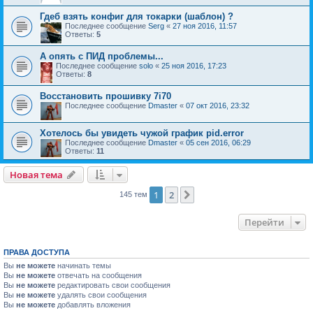
Гдеб взять конфиг для токарки (шаблон) ?
Последнее сообщение
Serg
«
27 ноя 2016, 11:57
Ответы:
5
А опять с ПИД проблемы...
Последнее сообщение
solo
«
25 ноя 2016, 17:23
Ответы:
8
Восстановить прошивку 7i70
Последнее сообщение
Dmaster
«
07 окт 2016, 23:32
Хотелось бы увидеть чужой график pid.error
Последнее сообщение
Dmaster
«
05 сен 2016, 06:29
Ответы:
11
Новая тема
1
2
След.
145 тем
Перейти
ПРАВА ДОСТУПА
Вы
не можете
начинать темы
Вы
не можете
отвечать на сообщения
Вы
не можете
редактировать свои сообщения
Вы
не можете
удалять свои сообщения
Вы
не можете
добавлять вложения