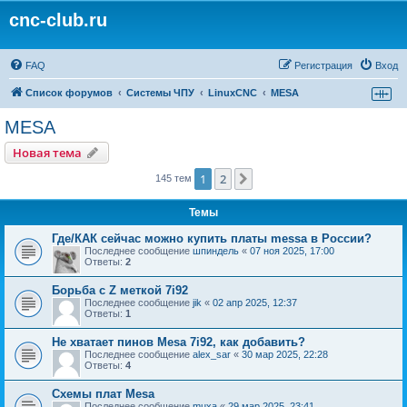
cnc-club.ru
FAQ
Регистрация
Вход
Список форумов
Системы ЧПУ
LinuxCNC
MESA
MESA
Новая тема
1
2
След.
145 тем
Темы
Где/КАК сейчас можно купить платы messa в России?
Последнее сообщение
шпиндель
«
07 ноя 2025, 17:00
Ответы:
2
Борьба с Z меткой 7i92
Последнее сообщение
jik
«
02 апр 2025, 12:37
Ответы:
1
Не хватает пинов Mesa 7i92, как добавить?
Последнее сообщение
alex_sar
«
30 мар 2025, 22:28
Ответы:
4
Схемы плат Mesa
Последнее сообщение
muxa
«
29 мар 2025, 23:41