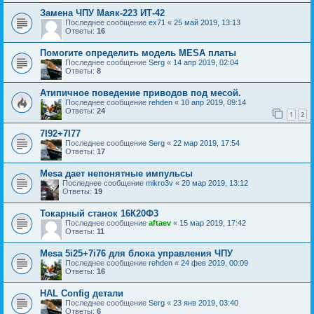
Замена ЧПУ Маяк-223 ИТ-42
Последнее сообщение
ex71
«
25 май 2019, 13:13
Ответы:
16
Помогите определить модель MESA платы
Последнее сообщение
Serg
«
14 апр 2019, 02:04
Ответы:
8
Атипичное поведение приводов под месой.
Последнее сообщение
rehden
«
10 апр 2019, 09:14
Ответы:
24
1
2
7I92+7I77
Последнее сообщение
Serg
«
22 мар 2019, 17:54
Ответы:
17
Mesa дает непонятные импульсы
Последнее сообщение
mikro3v
«
20 мар 2019, 13:12
Ответы:
19
Токарный станок 16К20Ф3
Последнее сообщение
aftaev
«
15 мар 2019, 17:42
Ответы:
11
Mesa 5i25+7i76 для блока управления ЧПУ
Последнее сообщение
rehden
«
24 фев 2019, 00:09
Ответы:
16
HAL Config детали
Последнее сообщение
Serg
«
23 янв 2019, 03:40
Ответы:
6