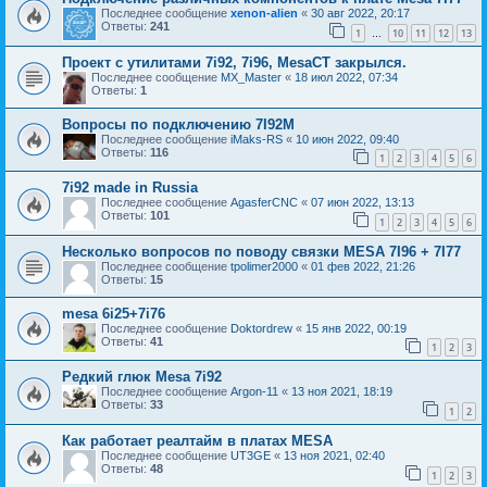
Последнее сообщение
xenon-alien
«
30 авг 2022, 20:17
Ответы:
241
1
10
11
12
13
…
Проект с утилитами 7i92, 7i96, MesaCT закрылся.
Последнее сообщение
MX_Master
«
18 июл 2022, 07:34
Ответы:
1
Вопросы по подключению 7I92M
Последнее сообщение
iMaks-RS
«
10 июн 2022, 09:40
Ответы:
116
1
2
3
4
5
6
7i92 made in Russia
Последнее сообщение
AgasferCNC
«
07 июн 2022, 13:13
Ответы:
101
1
2
3
4
5
6
Несколько вопросов по поводу связки MESA 7I96 + 7I77
Последнее сообщение
tpolimer2000
«
01 фев 2022, 21:26
Ответы:
15
mesa 6i25+7i76
Последнее сообщение
Doktordrew
«
15 янв 2022, 00:19
Ответы:
41
1
2
3
Редкий глюк Mesa 7i92
Последнее сообщение
Argon-11
«
13 ноя 2021, 18:19
Ответы:
33
1
2
Как работает реалтайм в платах MESA
Последнее сообщение
UT3GE
«
13 ноя 2021, 02:40
Ответы:
48
1
2
3