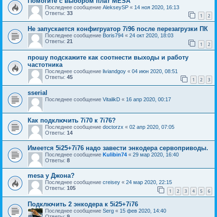
Помогите с выбором плат MESA
Последнее сообщение
AlekseySP
«
14 ноя 2020, 16:13
Ответы:
33
1
2
Не запускается конфигруатор 7i96 после перезагрузки ПК
Последнее сообщение
Boris794
«
24 окт 2020, 18:03
Ответы:
21
1
2
прошу подскажите как соотнести выходы и работу
частотника
Последнее сообщение
liviandgoy
«
04 июн 2020, 08:51
Ответы:
45
1
2
3
sserial
Последнее сообщение
VitalikD
«
16 апр 2020, 00:17
Как подключить 7i70 к 7i76?
Последнее сообщение
doctorzx
«
02 апр 2020, 07:05
Ответы:
14
Имеется 5i25+7i76 надо завести энкодера сервоприводы.
Последнее сообщение
Kulibin74
«
29 мар 2020, 16:40
Ответы:
8
mesa у Джона?
Последнее сообщение
creisey
«
24 мар 2020, 22:15
Ответы:
105
1
2
3
4
5
6
Подключить 2 энкодера к 5i25+7i76
Последнее сообщение
Serg
«
15 фев 2020, 14:40
Ответы:
9