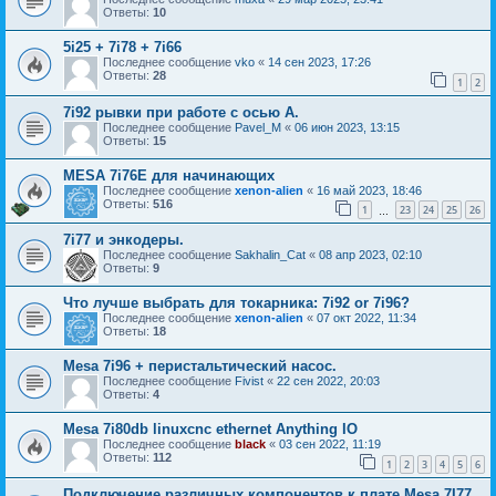
Ответы:
10
5i25 + 7i78 + 7i66
Последнее сообщение
vko
«
14 сен 2023, 17:26
Ответы:
28
1
2
7i92 рывки при работе с осью A.
Последнее сообщение
Pavel_M
«
06 июн 2023, 13:15
Ответы:
15
MESA 7i76E для начинающих
Последнее сообщение
xenon-alien
«
16 май 2023, 18:46
Ответы:
516
1
23
24
25
26
…
7i77 и энкодеры.
Последнее сообщение
Sakhalin_Cat
«
08 апр 2023, 02:10
Ответы:
9
Что лучше выбрать для токарника: 7i92 or 7i96?
Последнее сообщение
xenon-alien
«
07 окт 2022, 11:34
Ответы:
18
Mesa 7i96 + перистальтический насос.
Последнее сообщение
Fivist
«
22 сен 2022, 20:03
Ответы:
4
Mesa 7i80db linuxcnc ethernet Anything IO
Последнее сообщение
black
«
03 сен 2022, 11:19
Ответы:
112
1
2
3
4
5
6
Подключение различных компонентов к плате Mesa 7I77