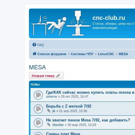
cnc-club.ru
Статьи, обзоры, цены на ст
комплектующие.
FAQ
Список форумов
Системы ЧПУ
LinuxCNC
MESA
MESA
Новая тема
ТЕМЫ
Где/КАК сейчас можно купить платы messa в
umerov
»
29 окт 2025, 16:47
Борьба с Z меткой 7i92
jik
»
01 апр 2025, 15:36
Не хватает пинов Mesa 7i92, как добавить?
MaxBar
»
30 мар 2025, 10:29
Схемы плат Mesa