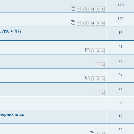
116
1
2
3
4
5
6
101
1
2
3
4
5
6
7I96 + 7I77
15
41
1
2
3
33
1
2
48
1
2
3
23
1
2
6
черних плат.
17
32