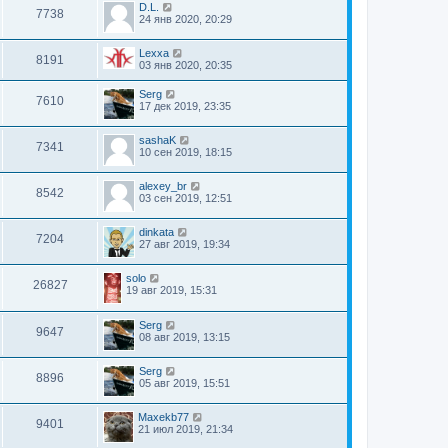
D.L.
7738
24 янв 2020, 20:29
Lexxa
8191
03 янв 2020, 20:35
Serg
7610
17 дек 2019, 23:35
sashaK
7341
10 сен 2019, 18:15
alexey_br
8542
03 сен 2019, 12:51
dinkata
7204
27 авг 2019, 19:34
solo
26827
19 авг 2019, 15:31
Serg
9647
08 авг 2019, 13:15
Serg
8896
05 авг 2019, 15:51
Maxekb77
9401
21 июл 2019, 21:34