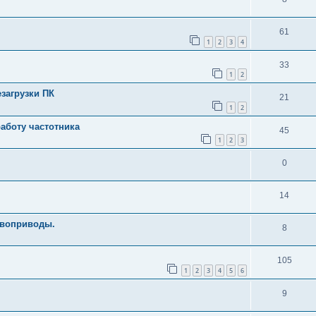
61
1
2
3
4
33
1
2
езагрузки ПК
21
1
2
аботу частотника
45
1
2
3
0
14
ервоприводы.
8
105
1
2
3
4
5
6
9