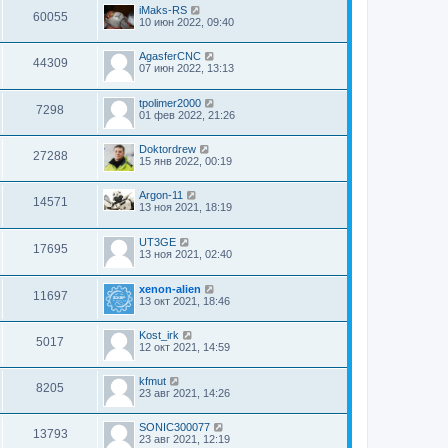
iMaks-RS
60055
10 июн 2022, 09:40
AgasferCNC
44309
07 июн 2022, 13:13
tpolimer2000
7298
01 фев 2022, 21:26
Doktordrew
27288
15 янв 2022, 00:19
Argon-11
14571
13 ноя 2021, 18:19
UT3GE
17695
13 ноя 2021, 02:40
xenon-alien
11697
13 окт 2021, 18:46
Kost_irk
5017
12 окт 2021, 14:59
kfmut
8205
23 авг 2021, 14:26
SONIC300077
13793
23 авг 2021, 12:19