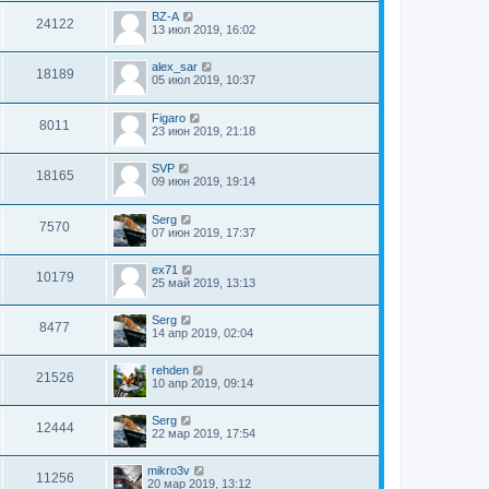
BZ-A
24122
13 июл 2019, 16:02
alex_sar
18189
05 июл 2019, 10:37
Figaro
8011
23 июн 2019, 21:18
SVP
18165
09 июн 2019, 19:14
Serg
7570
07 июн 2019, 17:37
ex71
10179
25 май 2019, 13:13
Serg
8477
14 апр 2019, 02:04
rehden
21526
10 апр 2019, 09:14
Serg
12444
22 мар 2019, 17:54
mikro3v
11256
20 мар 2019, 13:12