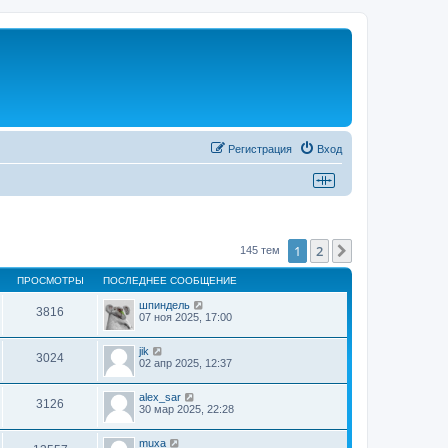
Регистрация
Вход
1
2
След.
145 тем
ПРОСМОТРЫ
ПОСЛЕДНЕЕ СООБЩЕНИЕ
шпиндель
3816
07 ноя 2025, 17:00
jik
3024
02 апр 2025, 12:37
alex_sar
3126
30 мар 2025, 22:28
muxa