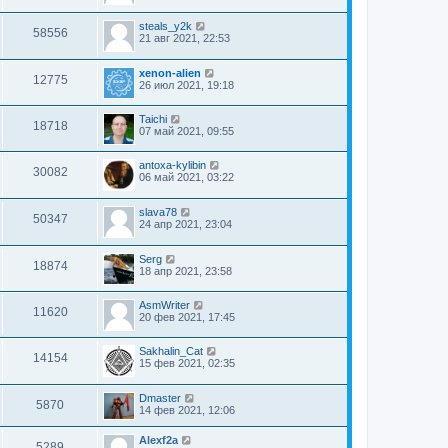
steals_y2k
58556
21 авг 2021, 22:53
xenon-alien
12775
26 июл 2021, 19:18
Taichi
18718
07 май 2021, 09:55
antoxa-kylibin
30082
06 май 2021, 03:22
slava78
50347
24 апр 2021, 23:04
Serg
18874
18 апр 2021, 23:58
AsmWriter
11620
20 фев 2021, 17:45
Sakhalin_Cat
14154
15 фев 2021, 02:35
Dmaster
5870
14 фев 2021, 12:06
Alexf2a
5289