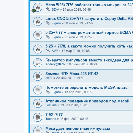
Mesa 5i25+7i76 работает только микрошаг 24
BZ-A
»
14 июн 2019, 09:49
Linux CNC 5i25+7i77 запустить Серву Delta A
Figaro
»
30 июн 2019, 21:56
5i25+7i77 + электромагнитный тормоз ECMA
Figaro
»
21 июн 2019, 12:57
5i25 + 7i78, а как-то можно получить хоть ка
SVP
»
17 мар 2019, 19:05
Генератор импульсов вместо энкодера для 
Andrey@KZN
»
07 июн 2019, 16:24
Замена ЧПУ Маяк-223 ИТ-42
ex71
»
20 май 2019, 14:30
Помогите определить модель MESA платы
Figaro
»
13 апр 2019, 09:55
Атипичное поведение приводов под месой.
Loituma
»
19 ноя 2018, 16:01
7I92+7I77
Techno
»
25 фев 2019, 00:45
Mesa дает непонятные импульсы