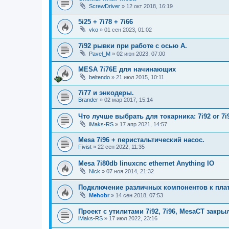
ScrewDriver
»
12 окт 2018, 16:19
5i25 + 7i78 + 7i66
vko
»
01 сен 2023, 01:02
7i92 рывки при работе с осью A.
Pavel_M
»
02 июн 2023, 07:00
MESA 7i76E для начинающих
beltendo
»
21 июл 2015, 10:11
7i77 и энкодеры.
Brander
»
02 мар 2017, 15:14
Что лучше выбрать для токарника: 7i92 or 7i
iMaks-RS
»
17 апр 2021, 14:57
Mesa 7i96 + перистальтический насос.
Fivist
»
22 сен 2022, 11:35
Mesa 7i80db linuxcnc ethernet Anything IO
Nick
»
07 ноя 2014, 21:32
Подключение различных компонентов к плат
Mehobr
»
14 сен 2018, 07:53
Проект с утилитами 7i92, 7i96, MesaCT закры
iMaks-RS
»
17 июл 2022, 23:16