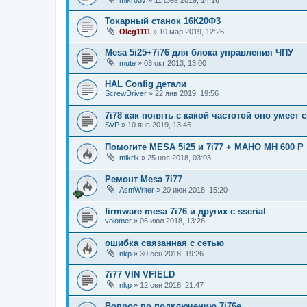
mikro3v
»
11 фев 2019, 14:16
Токарный станок 16К20Ф3
Oleg1111
»
10 мар 2019, 12:26
Mesa 5i25+7i76 для блока управления ЧПУ
mute
»
03 окт 2013, 13:00
HAL Config детали
ScrewDriver
»
22 янв 2019, 19:56
7i78 как понять с какой частотой оно умеет
SVP
»
10 янв 2019, 13:45
Помогите MESA 5i25 и 7i77 + MAHO MH 600 P
mikrik
»
25 ноя 2018, 03:03
Ремонт Mesa 7i77
AsmWriter
»
20 июн 2018, 15:20
firmware mesa 7i76 и других с sserial
volomer
»
06 июл 2018, 13:26
ошибка связанная с сетью
nkp
»
30 сен 2018, 19:26
7i77 VIN VFIELD
nkp
»
12 сен 2018, 21:47
Вопрос по подключению 7i76e