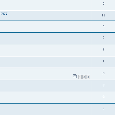
6
+7i77
11
6
2
7
1
59
1
2
3
3
9
4