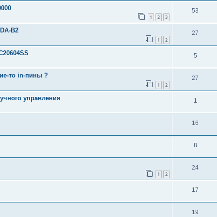
0000
53
1
2
3
SDA-B2
27
1
2
-C20604SS
5
кие-то in-пины ?
27
1
2
ручного управления
1
16
8
24
1
2
17
19