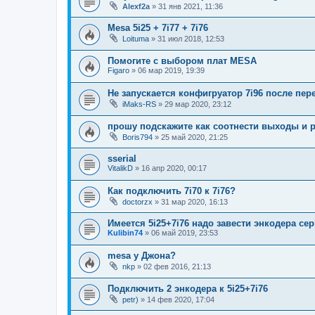
Alexf2a
»
31 янв 2021, 11:36
Mesa 5i25 + 7i77 + 7i76
Loituma
»
31 июл 2018, 12:53
Помогите с выбором плат MESA
Figaro
»
06 мар 2019, 19:39
Не запускается конфигруатор 7i96 после пер
iMaks-RS
»
29 мар 2020, 23:12
прошу подскажите как соотнести выходы и р
Boris794
»
25 май 2020, 21:25
sserial
VitalikD
»
16 апр 2020, 00:17
Как подключить 7i70 к 7i76?
doctorzx
»
31 мар 2020, 16:13
Имеется 5i25+7i76 надо завести энкодера с
Kulibin74
»
06 май 2019, 23:53
mesa у Джона?
nkp
»
02 фев 2016, 21:13
Подключить 2 энкодера к 5i25+7i76
petr)
»
14 фев 2020, 17:04