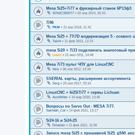
Mesa 5i25+7i77 и фрезерный станок 6Р13ф3
SONIC300077
»
02 апр 2014, 20:33
7i96
PKM
»
22 апр 2018, 21:42
Mesa 5i25 + 77i7D модернизация 5 - осевого 
Taichi
»
11 фев 2021, 12:23
mesa 5i20 + 7i33 подключить аналоговый пр
roach
»
21 июл 2011, 14:48
Mesa 7i73 пульт ЧПУ для LinuxCNC
Nick
»
06 ноя 2012, 13:33
SSERIAL карты, расширение ассортимента
Serg
»
25 ноя 2017, 03:10
LinuxCNC + 6i25/7i77 + сервы Lichuan
AsmWriter
»
10 мар 2020, 13:40
Вопросы по Servo Out - MESA 7i77.
Sakhalin_Cat
»
14 фев 2021, 13:17
5i24-16 и 5i24-25
Dmaster
»
11 фев 2021, 11:56
Запуск mesa 5i25 с прошивкой 5i25_g540_enc