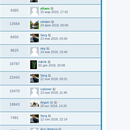
aftaev
9385
15 мар 2019, 17:42
rehden
13564
24 фев 2019, 00:09
Serg
8450
23 янв 2019, 03:40
nkp
9625
14 янв 2019, 19:46
mikrik
18787
02 дек 2018, 20:08
Serg
22443
22 ноя 2018, 00:01
volomer
10470
13 ноя 2018, 11:46
Argon-11
18843
29 окт 2018, 14:25
Serg
7491
12 сен 2018, 22:14
Ace Ventura