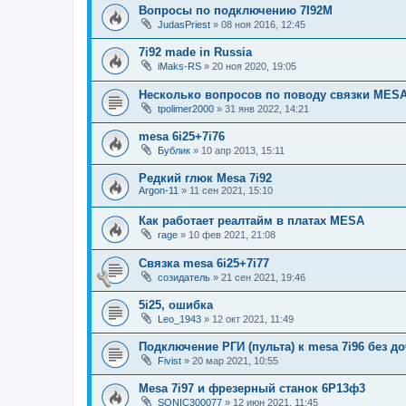
Вопросы по подключению 7I92M
JudasPriest
»
08 ноя 2016, 12:45
7i92 made in Russia
iMaks-RS
»
20 ноя 2020, 19:05
Несколько вопросов по поводу связки MESA 
tpolimer2000
»
31 янв 2022, 14:21
mesa 6i25+7i76
Бублик
»
10 апр 2013, 15:11
Редкий глюк Mesa 7i92
Argon-11
»
11 сен 2021, 15:10
Как работает реалтайм в платах MESA
rage
»
10 фев 2021, 21:08
Связка mesa 6i25+7i77
созидатель
»
21 сен 2021, 19:46
5i25, ошибка
Leo_1943
»
12 окт 2021, 11:49
Подключение РГИ (пульта) к mesa 7i96 без до
Fivist
»
20 мар 2021, 10:55
Mesa 7i97 и фрезерный станок 6Р13ф3
SONIC300077
»
12 июн 2021, 11:45