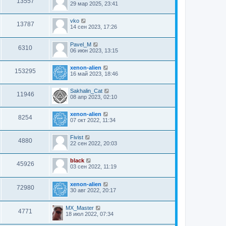
13557
29 мар 2025, 23:41
vko
13787
14 сен 2023, 17:26
Pavel_M
6310
06 июн 2023, 13:15
xenon-alien
153295
16 май 2023, 18:46
Sakhalin_Cat
11946
08 апр 2023, 02:10
xenon-alien
8254
07 окт 2022, 11:34
Fivist
4880
22 сен 2022, 20:03
black
45926
03 сен 2022, 11:19
xenon-alien
72980
30 авг 2022, 20:17
MX_Master
4771
18 июл 2022, 07:34