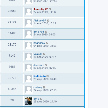
05 фев 2021, 22:44
Anatoliy 22
33053
27 ноя 2020, 11:56
AlekseySP
24124
14 ноя 2020, 16:13
Boris794
14486
24 окт 2020, 18:03
liviandgoy
21175
04 июн 2020, 08:51
VitalikD
7142
16 апр 2020, 00:17
doctorzx
8688
02 апр 2020, 07:05
Kulibin74
12778
29 мар 2020, 16:40
creisey
60346
24 мар 2020, 22:15
Serg
8208
15 фев 2020, 14:40