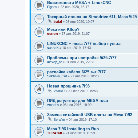
Возможности MESA + LinuxCNC
Figaro
»
22 янв 2020, 15:17
Токарный станок на Simodrive 611, Mesa 5i25
bufal
»
03 янв 2020, 10:07
Mesa или Kflop?
ostron
»
17 дек 2019, 11:07
LINUXCNC + mesa 7i77 выбор пульта
sashaK
»
10 сен 2019, 17:43
Проблемы при настройке 5i25-7i77
alexey_br
»
01 сен 2019, 22:58
распайка кабеля 6i25 <-> 7i77
Sakhalin_Cat
»
27 авг 2019, 18:28
Новая прошивка 7i93
VitalikD
»
31 июл 2019, 15:53
ПИД регулятор для MESA плат
vmarkiv
»
05 ноя 2016, 19:00
Замена китайской USB платы на Mesa 7i92
Serafim
»
04 авг 2019, 17:10
Mesa 7i96 Installing to Run
TERA360
»
21 июл 2019, 15:59