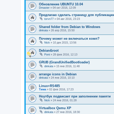
Обновление UBUNTU 10.04
Dmaster
»
04 окт 2016, 12:09
Предлагаю сделать страницу для публикаци
torvn77
»
04 авг 2016, 23:23
Shared folder from Debian to Windows
dinkata
»
26 апр 2016, 15:50
Почему может не включаться комп?
Nick
»
10 дек 2015, 13:56
Debian&root
Pont
»
28 фев 2016, 12:13
GRUB (GrandUnifiedBootloader)
dinkata
»
15 янв 2016, 11:48
arrange icons in Debian
dinkata
»
24 янв 2016, 10:10
Linux+RS485
Тима
»
02 фев 2016, 17:23
Ноутбук подвисает при заполнении памяти
Nick
»
24 янв 2016, 01:28
Virtualbox Qemu XP
dinkata
»
27 янв 2016, 18:30