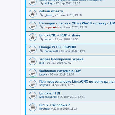
X-Ray
»
17 мар 2021, 17:13
debian wheezy
_taras_
»
18 июн 2019, 13:30
Расшарить папку с УП из Win10 к станку с EM
hopscotch
»
12 мар 2020, 19:09
Linux CNC + RDP + share
asher
»
21 авг 2020, 19:56
Orange Pi PC 1024*600
daemon78
»
16 июн 2020, 11:19
запрет блокировки экрана
nkp
»
09 июл 2019, 07:07
Файловая система в ОЗУ
Lexxa
»
05 ноя 2019, 19:50
При переустановке LinuxCNC потерял данны
serjmd
»
04 дек 2019, 17:28
Linux & FTDI
MaksSavchuk
»
20 июл 2019, 12:31
Linux + Windows 7
fleshget
»
27 янв 2019, 18:17