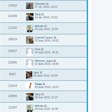
Dmaster
10342
07 окт 2016, 23:22
Serg
31409
10 авг 2016, 15:52
dinkata
11102
26 апр 2016, 15:50
Сергей Саныч
29919
22 мар 2016, 16:02
Pont
23937
04 мар 2016, 16:31
Afework_isaya
23066
10 фев 2016, 15:59
Nick
9387
08 фев 2016, 16:59
Тима
11614
03 фев 2016, 19:07
Serg
10606
28 янв 2016, 21:27
dinkata
11597
28 янв 2016, 16:30