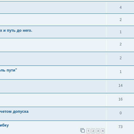
4
2
 и путь до него.
1
2
2
оль пути"
1
14
16
учетом допуска
0
шибку
73
1
2
3
4