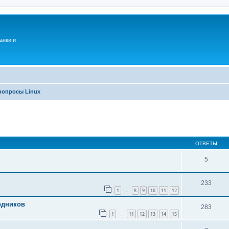
анки и
вопросы Linux
ОТВЕТЫ
5
233
1
8
9
10
11
12
…
одников
283
1
11
12
13
14
15
…