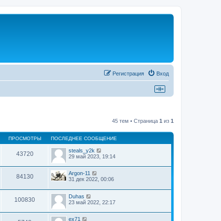
Регистрация
Вход
45 тем • Страница
1
из
1
ПРОСМОТРЫ
ПОСЛЕДНЕЕ СООБЩЕНИЕ
steals_y2k
43720
29 май 2023, 19:14
Argon-11
84130
31 дек 2022, 00:06
Duhas
100830
23 май 2022, 22:17
ex71