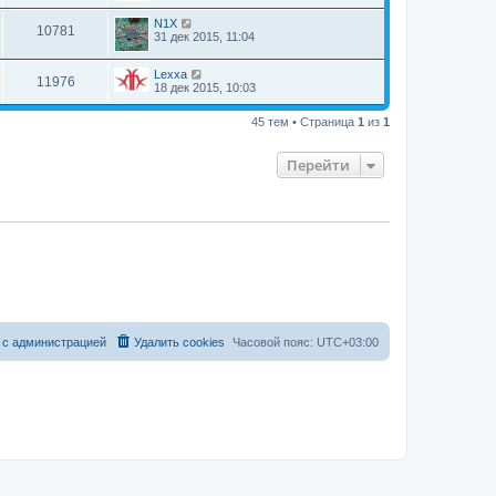
N1X
10781
31 дек 2015, 11:04
Lexxa
11976
18 дек 2015, 10:03
45 тем • Страница
1
из
1
Перейти
 с администрацией
Удалить cookies
Часовой пояс:
UTC+03:00