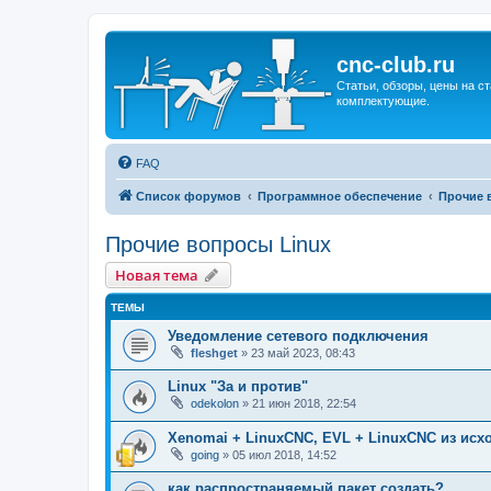
cnc-club.ru
Статьи, обзоры, цены на ст
комплектующие.
FAQ
Список форумов
Программное обеспечение
Прочие 
Прочие вопросы Linux
Новая тема
ТЕМЫ
Уведомление сетевого подключения
fleshget
»
23 май 2023, 08:43
Linux "За и против"
odekolon
»
21 июн 2018, 22:54
Xenomai + LinuxCNC, EVL + LinuxCNC из исх
going
»
05 июл 2018, 14:52
как распространяемый пакет создать?