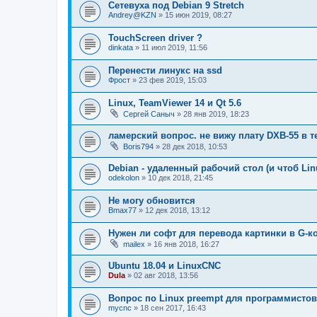
Сетевуха под Debian 9 Stretch
Andrey@KZN
»
15 июн 2019, 08:27
TouchScreen driver ?
dinkata
»
11 июл 2019, 11:56
Перенести линукс на ssd
Фрост
»
23 фев 2019, 15:03
Linux, TeamViewer 14 и Qt 5.6
Сергей Саныч
»
28 янв 2019, 18:23
ламерский вопрос. не вижу плату DXB-55 в 
Boris794
»
28 дек 2018, 10:53
Debian - удаленный рабочий стол (и чтоб Li
odekolon
»
10 дек 2018, 21:45
Не могу обновится
Bmax77
»
12 дек 2018, 13:12
Нужен ли софт для перевода картинки в G-к
mailex
»
16 янв 2018, 16:27
Ubuntu 18.04 и LinuxCNC
Dula
»
02 авг 2018, 13:56
Вопрос по Linux preempt для программистов
mycnc
»
18 сен 2017, 16:43