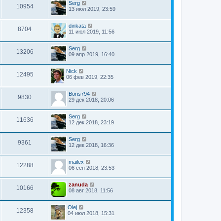
Serg
10954
13 июл 2019, 23:59
dinkata
8704
11 июл 2019, 11:56
Serg
13206
09 апр 2019, 16:40
Nick
12495
06 фев 2019, 22:35
Boris794
9830
29 дек 2018, 20:06
Serg
11636
12 дек 2018, 23:19
Serg
9361
12 дек 2018, 16:36
mailex
12288
06 сен 2018, 23:53
zanuda
10166
08 авг 2018, 11:56
Olej
12358
04 июл 2018, 15:31