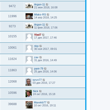
Argon-11
9472
21 июн 2018, 16:08
iMaks-RS
11996
14 апр 2018, 14:25
Argon-11
9273
11 фев 2018, 17:06
Vlad7
10155
17 дек 2017, 17:46
nkp
10061
30 ноя 2017, 09:01
zav
11624
31 дек 2016, 14:49
pant-79
11863
25 дек 2016, 14:06
torvn77
12068
03 дек 2016, 17:27
Nick
10596
24 окт 2016, 15:18
Maxekb77
39688
10 окт 2016, 19:11