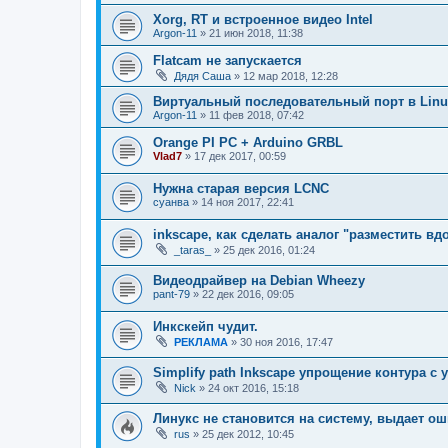
Xorg, RT и встроенное видео Intel
Argon-11
»
21 июн 2018, 11:38
Flatcam не запускается
Дядя Саша
»
12 мар 2018, 12:28
Виртуальный последовательный порт в Linux
Argon-11
»
11 фев 2018, 07:42
Orange PI PC + Arduino GRBL
Vlad7
»
17 дек 2017, 00:59
Нужна старая версия LCNC
суанва
»
14 ноя 2017, 22:41
inkscape, как сделать аналог "разместить вд
_taras_
»
25 дек 2016, 01:24
Видеодрайвер на Debian Wheezy
pant-79
»
22 дек 2016, 09:05
Инкскейп чудит.
РЕКЛАМА
»
30 ноя 2016, 17:47
Simplify path Inkscape упрощение контура с 
Nick
»
24 окт 2016, 15:18
Линукс не становится на систему, выдает о
rus
»
25 дек 2012, 10:45