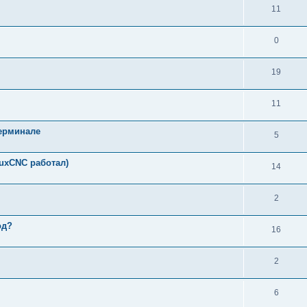
11
0
19
11
терминале
5
nuxCNC работал)
14
2
од?
16
2
6