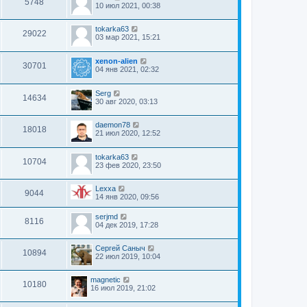
5748
10 июл 2021, 00:38
tokarka63
29022
03 мар 2021, 15:21
xenon-alien
30701
04 янв 2021, 02:32
Serg
14634
30 авг 2020, 03:13
daemon78
18018
21 июл 2020, 12:52
tokarka63
10704
23 фев 2020, 23:50
Lexxa
9044
14 янв 2020, 09:56
serjmd
8116
04 дек 2019, 17:28
Сергей Саныч
10894
22 июл 2019, 10:04
magnetic
10180
16 июл 2019, 21:02