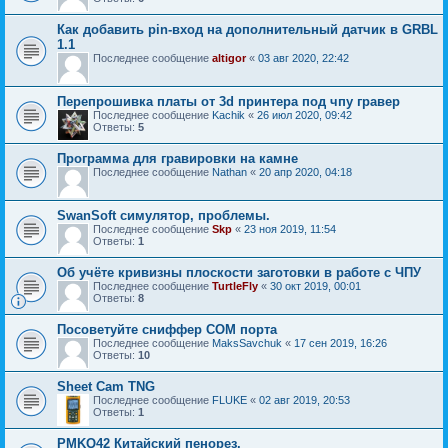
Как добавить pin-вход на дополнительный датчик в GRBL
1.1
Последнее сообщение
altigor
«
03 авг 2020, 22:42
Перепрошивка платы от 3d принтера под чпу гравер
Последнее сообщение
Kachik
«
26 июл 2020, 09:42
Ответы:
5
Программа для гравировки на камне
Последнее сообщение
Nathan
«
20 апр 2020, 04:18
SwanSoft симулятор, проблемы.
Последнее сообщение
Skp
«
23 ноя 2019, 11:54
Ответы:
1
Об учёте кривизны плоскости заготовки в работе с ЧПУ
Последнее сообщение
TurtleFly
«
30 окт 2019, 00:01
Ответы:
8
Посоветуйте сниффер СОМ порта
Последнее сообщение
MaksSavchuk
«
17 сен 2019, 16:26
Ответы:
10
Sheet Cam TNG
Последнее сообщение
FLUKE
«
02 авг 2019, 20:53
Ответы:
1
PMKQ42 Китайский пенорез.