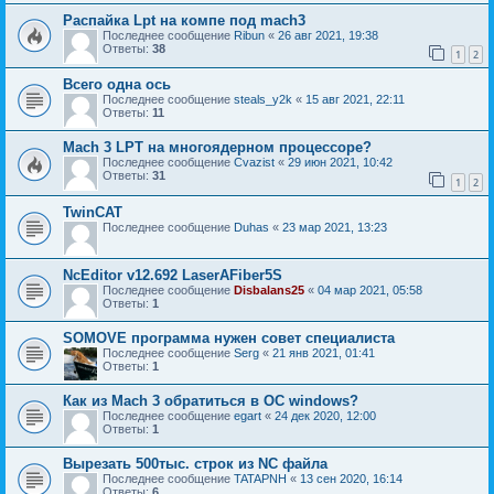
Распайка Lpt на компе под mach3
Последнее сообщение
Ribun
«
26 авг 2021, 19:38
Ответы:
38
1
2
Всего одна ось
Последнее сообщение
steals_y2k
«
15 авг 2021, 22:11
Ответы:
11
Mach 3 LPT на многоядерном процессоре?
Последнее сообщение
Cvazist
«
29 июн 2021, 10:42
Ответы:
31
1
2
TwinCAT
Последнее сообщение
Duhas
«
23 мар 2021, 13:23
NcEditor v12.692 LaserAFiber5S
Последнее сообщение
Disbalans25
«
04 мар 2021, 05:58
Ответы:
1
SOMOVE программа нужен совет специалиста
Последнее сообщение
Serg
«
21 янв 2021, 01:41
Ответы:
1
Как из Mach 3 обратиться в ОС windows?
Последнее сообщение
egart
«
24 дек 2020, 12:00
Ответы:
1
Вырезать 500тыс. строк из NC файла
Последнее сообщение
TATAPNH
«
13 сен 2020, 16:14
Ответы:
6