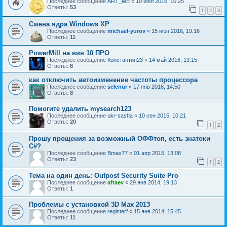
Последнее сообщение
ART_ME
«
10 июл 2016, 10:25
Ответы:
53
1
2
3
Смена ядра Windows XP
Последнее сообщение
michael-yurov
«
15 июн 2016, 19:16
Ответы:
11
PowerMill на вин 10 ПРО
Последнее сообщение
Константин23
«
14 май 2016, 13:15
Ответы:
8
как отключить автоизменение частоты процессора
Последнее сообщение
selenur
«
17 янв 2016, 14:50
Ответы:
8
Помогите удалить mysearch123
Последнее сообщение
ukr-sasha
«
10 сен 2015, 10:21
Ответы:
20
1
2
Прошу прощения за возможный ОФФтоп, есть знатоки
C#?
Последнее сообщение
Bmax77
«
01 апр 2015, 13:08
Ответы:
23
1
2
Тема на один день: Outpost Security Suite Pro
Последнее сообщение
aftaev
«
29 янв 2014, 19:13
Ответы:
1
Проблемы с установкой 3D Max 2013
Последнее сообщение
registerf
«
15 янв 2014, 15:45
Ответы:
11