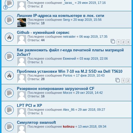
Последнее сообщение
_taras_
«
29 июн 2019, 17:16
Ответы:
2
Лишние IP-адреса на компьютере в лок. сети
Последнее сообщение
Serg
«
20 мар 2019, 15:56
Ответы:
18
Github - нужнейший сервис
Последнее сообщение
netraider
«
06 мар 2019, 17:35
Ответы:
44
1
2
3
Как размножить файл г-кода печатной платы матрицой
2х5шт?
Последнее сообщение
Евжений
«
03 мар 2019, 22:06
Ответы:
1
Проблема установки Win 7-10 на M.2 SSD на Dell T5610
Последнее сообщение
Portos
«
17 фев 2019, 10:43
Ответы:
28
1
2
Резервное копирование загрузочной CF
Последнее сообщение
Morze
«
29 окт 2018, 14:42
Ответы:
16
LPT PCI и ХР
Последнее сообщение
Alex_86
«
29 авг 2018, 09:27
Ответы:
1
Симулятор swansoft
Последнее сообщение
kolinzu
«
13 июл 2018, 09:34