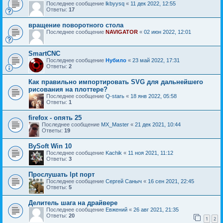
Последнее сообщение
lkbyysq
«
11 дек 2022, 12:55
Ответы:
17
вращение поворотного стола
Последнее сообщение
NAVIGATOR
«
02 июн 2022, 12:01
SmartCNC
Последнее сообщение
Нубило
«
23 май 2022, 17:31
Ответы:
2
Как правильно импортировать SVG для дальнейшего
рисования на плоттере?
Последнее сообщение
Q-starь
«
18 янв 2022, 05:58
Ответы:
1
firefox - опять 25
Последнее сообщение
MX_Master
«
21 дек 2021, 10:44
Ответы:
19
BySoft Win 10
Последнее сообщение
Kachik
«
11 ноя 2021, 11:12
Ответы:
3
Прослушать lpt порт
Последнее сообщение
Сергей Саныч
«
16 сен 2021, 22:45
Ответы:
5
Делитель шага на драйвере
Последнее сообщение
Евжений
«
26 авг 2021, 21:35
Ответы:
20
1
2