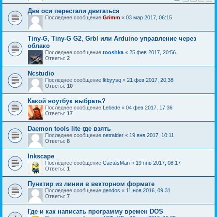
Две оси перестали двигаться
Последнее сообщение
Grimm
«
03 мар 2017, 06:15
Tiny-G, Tiny-G G2, Grbl или Arduino управление через
облако
Последнее сообщение
tooshka
«
25 фев 2017, 20:56
Ответы:
2
Ncstudio
Последнее сообщение
lkbyysq
«
21 фев 2017, 20:38
Ответы:
10
Какой ноутбук выбрать?
Последнее сообщение
Lebede
«
04 фев 2017, 17:36
Ответы:
17
Daemon tools lite где взять
Последнее сообщение
netraider
«
19 янв 2017, 10:11
Ответы:
8
Inkscape
Последнее сообщение
CactusMan
«
19 янв 2017, 08:17
Ответы:
1
Пунктир из линии в векторном формате
Последнее сообщение
gendos
«
11 ноя 2016, 09:31
Ответы:
7
Где и как написать программу времен DOS