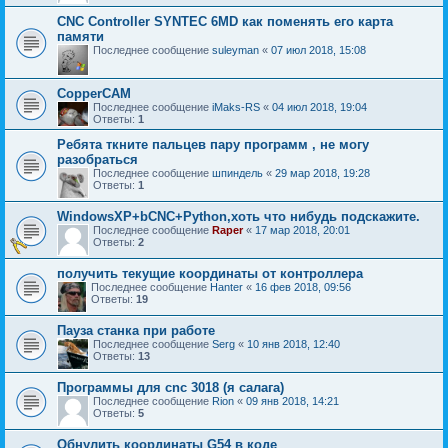
CNC Controller SYNTEC 6MD как поменять его карта
памяти
Последнее сообщение
suleyman
«
07 июл 2018, 15:08
CopperCAM
Последнее сообщение
iMaks-RS
«
04 июл 2018, 19:04
Ответы:
1
Ребята ткните пальцев пару программ , не могу
разобраться
Последнее сообщение
шпиндель
«
29 мар 2018, 19:28
Ответы:
1
WindowsXP+bCNC+Python,хоть что нибудь подскажите.
Последнее сообщение
Raper
«
17 мар 2018, 20:01
Ответы:
2
получить текущие координаты от контроллера
Последнее сообщение
Hanter
«
16 фев 2018, 09:56
Ответы:
19
Пауза станка при работе
Последнее сообщение
Serg
«
10 янв 2018, 12:40
Ответы:
13
Программы для cnc 3018 (я салага)
Последнее сообщение
Rion
«
09 янв 2018, 14:21
Ответы:
5
Обнулить координаты G54 в коде