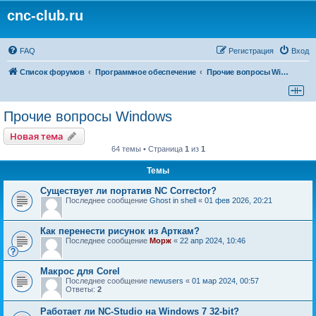
cnc-club.ru
FAQ
Регистрация
Вход
Список форумов
Программное обеспечение
Прочие вопросы Windows
Прочие вопросы Windows
Новая тема
64 темы • Страница
1
из
1
Темы
Существует ли портатив NC Corrector?
Последнее сообщение
Ghost in shell
«
01 фев 2026, 20:21
Как перенести рисунок из Арткам?
Последнее сообщение
Морж
«
22 апр 2024, 10:46
Макрос для Corel
Последнее сообщение
newusers
«
01 мар 2024, 00:57
Ответы:
2
Работает ли NC-Studio на Windows 7 32-bit?