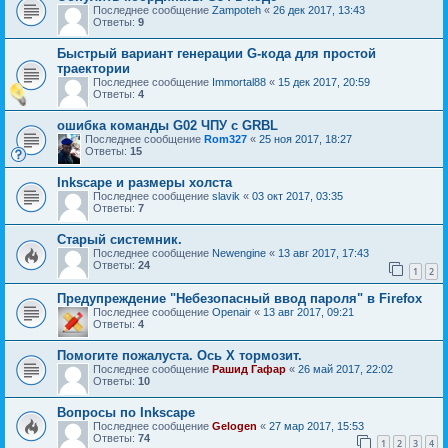
Последнее сообщение
Zampoteh
«
26 дек 2017, 13:43
Ответы:
9
Быстрый вариант генерации G-кода для простой
траектории
Последнее сообщение
Immortal88
«
15 дек 2017, 20:59
Ответы:
4
ошибка команды G02 ЧПУ с GRBL
Последнее сообщение
Rom327
«
25 ноя 2017, 18:27
Ответы:
15
Inkscape и размеры холста
Последнее сообщение
slavik
«
03 окт 2017, 03:35
Ответы:
7
Старый системник.
Последнее сообщение
Newengine
«
13 авг 2017, 17:43
Ответы:
24
1
2
Предупреждение "Небезопасный ввод пароля" в Firefox
Последнее сообщение
Openair
«
13 авг 2017, 09:21
Ответы:
4
Помогите пожалуста. Ось Х тормозит.
Последнее сообщение
Рашид Гафар
«
26 май 2017, 22:02
Ответы:
10
Вопросы по Inkscape
Последнее сообщение
Gelogen
«
27 мар 2017, 15:53
Ответы:
74
1
2
3
4