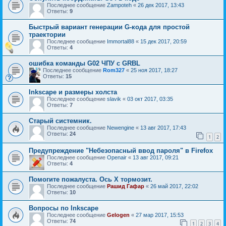
Последнее сообщение
Zampoteh
«
26 дек 2017, 13:43
Ответы:
9
Быстрый вариант генерации G-кода для простой
траектории
Последнее сообщение
Immortal88
«
15 дек 2017, 20:59
Ответы:
4
ошибка команды G02 ЧПУ с GRBL
Последнее сообщение
Rom327
«
25 ноя 2017, 18:27
Ответы:
15
Inkscape и размеры холста
Последнее сообщение
slavik
«
03 окт 2017, 03:35
Ответы:
7
Старый системник.
Последнее сообщение
Newengine
«
13 авг 2017, 17:43
Ответы:
24
1
2
Предупреждение "Небезопасный ввод пароля" в Firefox
Последнее сообщение
Openair
«
13 авг 2017, 09:21
Ответы:
4
Помогите пожалуста. Ось Х тормозит.
Последнее сообщение
Рашид Гафар
«
26 май 2017, 22:02
Ответы:
10
Вопросы по Inkscape
Последнее сообщение
Gelogen
«
27 мар 2017, 15:53
Ответы:
74
1
2
3
4