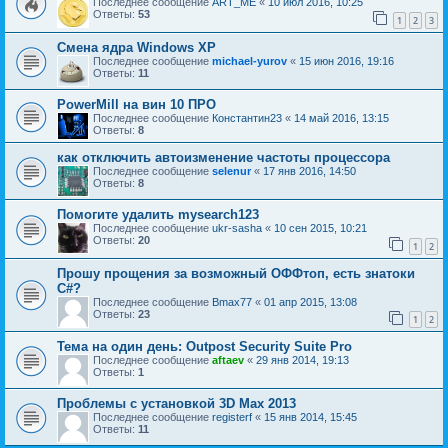
Последнее сообщение
ART_ME
«
10 июл 2016, 10:25
Ответы:
53
1
2
3
Смена ядра Windows XP
Последнее сообщение
michael-yurov
«
15 июн 2016, 19:16
Ответы:
11
PowerMill на вин 10 ПРО
Последнее сообщение
Константин23
«
14 май 2016, 13:15
Ответы:
8
как отключить автоизменение частоты процессора
Последнее сообщение
selenur
«
17 янв 2016, 14:50
Ответы:
8
Помогите удалить mysearch123
Последнее сообщение
ukr-sasha
«
10 сен 2015, 10:21
Ответы:
20
1
2
Прошу прощения за возможный ОФФтоп, есть знатоки
C#?
Последнее сообщение
Bmax77
«
01 апр 2015, 13:08
Ответы:
23
1
2
Тема на один день: Outpost Security Suite Pro
Последнее сообщение
aftaev
«
29 янв 2014, 19:13
Ответы:
1
Проблемы с установкой 3D Max 2013
Последнее сообщение
registerf
«
15 янв 2014, 15:45
Ответы:
11