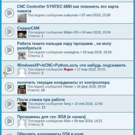
CNC Controller SYNTEC 6MD как поменять его карта
памяти
Последнее сообщение
suleyman
«
07 июл 2018, 15:08
CopperCAM
Последнее сообщение
iMaks-RS
«
04 июл 2018, 19:04
Ответы:
1
Ребята ткните пальцев пару программ , не могу
разобраться
Последнее сообщение
шпиндель
«
29 мар 2018, 19:28
Ответы:
1
WindowsXP+bCNC+Python,хоть что нибудь подскажите.
Последнее сообщение
Raper
«
17 мар 2018, 20:01
Ответы:
2
получить текущие координаты от контроллера
Последнее сообщение
Hanter
«
16 фев 2018, 09:56
Ответы:
19
Пауза станка при работе
Последнее сообщение
Serg
«
10 янв 2018, 12:40
Ответы:
13
Программы для cnc 3018 (я салага)
Последнее сообщение
Rion
«
09 янв 2018, 14:21
Ответы:
5
Обнулить координаты G54 в коде