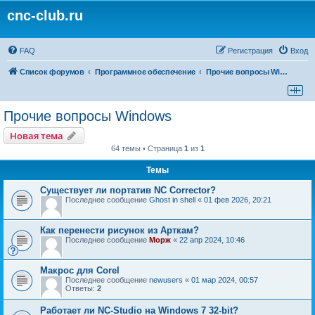
cnc-club.ru
FAQ
Регистрация
Вход
Список форумов
Программное обеспечение
Прочие вопросы Windows
Прочие вопросы Windows
Новая тема
64 темы • Страница
1
из
1
Темы
Существует ли портатив NC Corrector?
Последнее сообщение
Ghost in shell
«
01 фев 2026, 20:21
Как перенести рисунок из Арткам?
Последнее сообщение
Морж
«
22 апр 2024, 10:46
Макрос для Corel
Последнее сообщение
newusers
«
01 мар 2024, 00:57
Ответы:
2
Работает ли NC-Studio на Windows 7 32-bit?