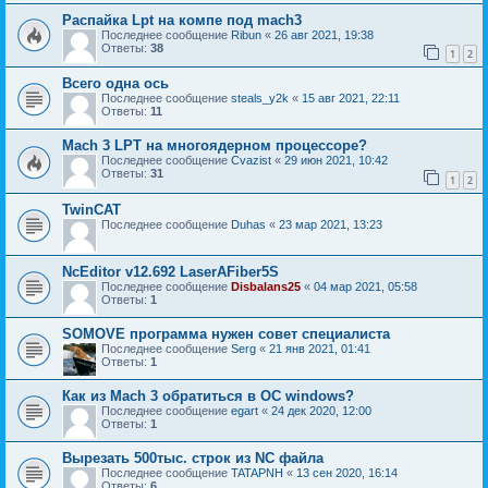
Распайка Lpt на компе под mach3
Последнее сообщение
Ribun
«
26 авг 2021, 19:38
Ответы:
38
1
2
Всего одна ось
Последнее сообщение
steals_y2k
«
15 авг 2021, 22:11
Ответы:
11
Mach 3 LPT на многоядерном процессоре?
Последнее сообщение
Cvazist
«
29 июн 2021, 10:42
Ответы:
31
1
2
TwinCAT
Последнее сообщение
Duhas
«
23 мар 2021, 13:23
NcEditor v12.692 LaserAFiber5S
Последнее сообщение
Disbalans25
«
04 мар 2021, 05:58
Ответы:
1
SOMOVE программа нужен совет специалиста
Последнее сообщение
Serg
«
21 янв 2021, 01:41
Ответы:
1
Как из Mach 3 обратиться в ОС windows?
Последнее сообщение
egart
«
24 дек 2020, 12:00
Ответы:
1
Вырезать 500тыс. строк из NC файла
Последнее сообщение
TATAPNH
«
13 сен 2020, 16:14
Ответы:
6