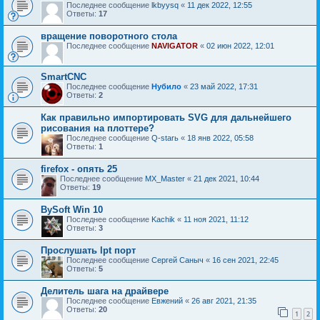
Последнее сообщение
lkbyysq
«
11 дек 2022, 12:55
Ответы:
17
вращение поворотного стола
Последнее сообщение
NAVIGATOR
«
02 июн 2022, 12:01
SmartCNC
Последнее сообщение
Нубило
«
23 май 2022, 17:31
Ответы:
2
Как правильно импортировать SVG для дальнейшего
рисования на плоттере?
Последнее сообщение
Q-starь
«
18 янв 2022, 05:58
Ответы:
1
firefox - опять 25
Последнее сообщение
MX_Master
«
21 дек 2021, 10:44
Ответы:
19
BySoft Win 10
Последнее сообщение
Kachik
«
11 ноя 2021, 11:12
Ответы:
3
Прослушать lpt порт
Последнее сообщение
Сергей Саныч
«
16 сен 2021, 22:45
Ответы:
5
Делитель шага на драйвере
Последнее сообщение
Евжений
«
26 авг 2021, 21:35
Ответы:
20
1
2