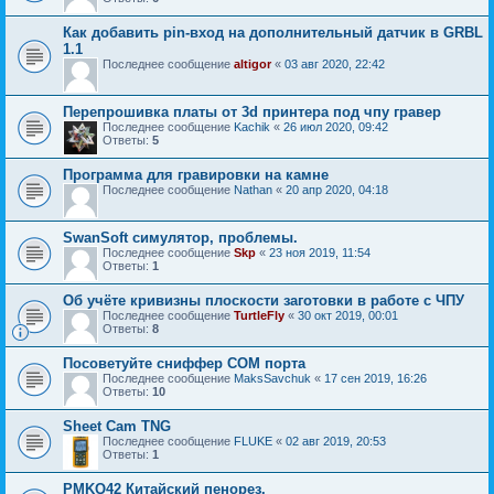
Как добавить pin-вход на дополнительный датчик в GRBL
1.1
Последнее сообщение
altigor
«
03 авг 2020, 22:42
Перепрошивка платы от 3d принтера под чпу гравер
Последнее сообщение
Kachik
«
26 июл 2020, 09:42
Ответы:
5
Программа для гравировки на камне
Последнее сообщение
Nathan
«
20 апр 2020, 04:18
SwanSoft симулятор, проблемы.
Последнее сообщение
Skp
«
23 ноя 2019, 11:54
Ответы:
1
Об учёте кривизны плоскости заготовки в работе с ЧПУ
Последнее сообщение
TurtleFly
«
30 окт 2019, 00:01
Ответы:
8
Посоветуйте сниффер СОМ порта
Последнее сообщение
MaksSavchuk
«
17 сен 2019, 16:26
Ответы:
10
Sheet Cam TNG
Последнее сообщение
FLUKE
«
02 авг 2019, 20:53
Ответы:
1
PMKQ42 Китайский пенорез.