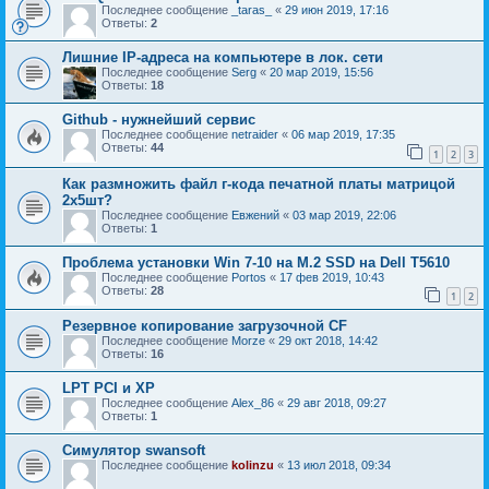
Последнее сообщение
_taras_
«
29 июн 2019, 17:16
Ответы:
2
Лишние IP-адреса на компьютере в лок. сети
Последнее сообщение
Serg
«
20 мар 2019, 15:56
Ответы:
18
Github - нужнейший сервис
Последнее сообщение
netraider
«
06 мар 2019, 17:35
Ответы:
44
1
2
3
Как размножить файл г-кода печатной платы матрицой
2х5шт?
Последнее сообщение
Евжений
«
03 мар 2019, 22:06
Ответы:
1
Проблема установки Win 7-10 на M.2 SSD на Dell T5610
Последнее сообщение
Portos
«
17 фев 2019, 10:43
Ответы:
28
1
2
Резервное копирование загрузочной CF
Последнее сообщение
Morze
«
29 окт 2018, 14:42
Ответы:
16
LPT PCI и ХР
Последнее сообщение
Alex_86
«
29 авг 2018, 09:27
Ответы:
1
Симулятор swansoft
Последнее сообщение
kolinzu
«
13 июл 2018, 09:34