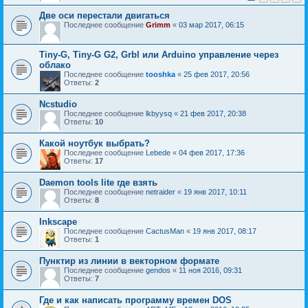
Две оси перестали двигаться
Последнее сообщение
Grimm
«
03 мар 2017, 06:15
Tiny-G, Tiny-G G2, Grbl или Arduino управление через
облако
Последнее сообщение
tooshka
«
25 фев 2017, 20:56
Ответы:
2
Ncstudio
Последнее сообщение
lkbyysq
«
21 фев 2017, 20:38
Ответы:
10
Какой ноутбук выбрать?
Последнее сообщение
Lebede
«
04 фев 2017, 17:36
Ответы:
17
Daemon tools lite где взять
Последнее сообщение
netraider
«
19 янв 2017, 10:11
Ответы:
8
Inkscape
Последнее сообщение
CactusMan
«
19 янв 2017, 08:17
Ответы:
1
Пунктир из линии в векторном формате
Последнее сообщение
gendos
«
11 ноя 2016, 09:31
Ответы:
7
Где и как написать программу времен DOS